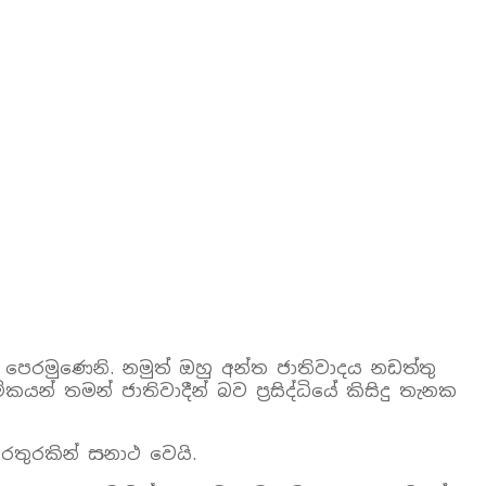
 පෙරමුණෙනි. නමුත් ඔහු අන්ත ජාතිවාදය නඩත්තු
න් තමන් ජාතිවාදීන් බව ප්‍රසිද්ධියේ කිසිදු තැනක
තුරකින් සනාථ වෙයි.