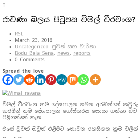
රාවණා බලය පිටුපස විමල් වීරවංශ?
RSL
March 23, 2016
Uncategorized
,
පුවත් සහ වාර්තා
Bodu Bala Sena
,
news
,
reports
0 Comments
Spread the love
විමල් වීරවංශ තම දේශපාලන ගමන අරඹන්නේ කවුරුත් ද
කරමින් තම දේශපාලන ගෝස්තරය සොයා ගන්නා බව දැන් ප්
පිළිගන්නේ නැත.
එසේ වුවත් ඔවුන් එළිපිට නොවන රහසිගත ක්‍රම වල