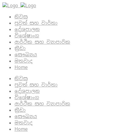
නිවස
පුවත් සහ වාර්තා
දේශපාලන
විශේෂාංග
ආර්ථික සහ ව්‍යාපාරික
ක්‍රීඩා
සෞඛ්‍යය
මතවාද
Home
නිවස
පුවත් සහ වාර්තා
දේශපාලන
විශේෂාංග
ආර්ථික සහ ව්‍යාපාරික
ක්‍රීඩා
සෞඛ්‍යය
මතවාද
Home