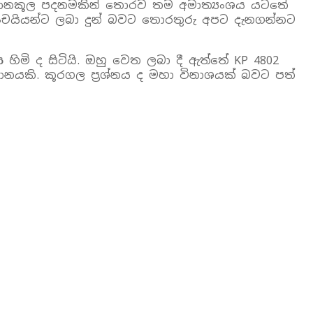
ීත්‍යානකූල පදනමකින් තොරව තම අමාත්‍යංශය යටතේ
චයියන්ට ලබා දුන් බවට තොරතුරු අපට දැනගන්නට
මි ද සිටියි. ඔහු වෙත ලබා දී ඇත්තේ KP 4802
යකි. කූරගල ප්‍රශ්නය ද මහා විනාශයක් බවට පත්