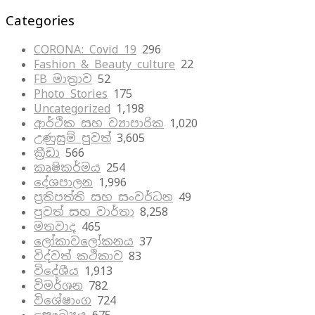
Categories
CORONA: Covid 19
296
Fashion & Beauty culture
22
FB මාත්‍රාව
52
Photo Stories
175
Uncategorized
1,198
ආර්ථික සහ ව්‍යාපාරික
1,020
උණුසුම් පුවත්
3,605
ක්‍රීඩා
566
කෘෂිකර්මය
254
දේශපාලන
1,996
ප්‍රතිපත්ති සහ සංවර්ධන
49
පුවත් සහ වාර්තා
8,258
මතවාද
465
ලෝකාවලෝකනය
37
විද්වත් කථිකාව
83
විදේශීය
1,913
විමර්ශන
782
විශේෂාංග
724