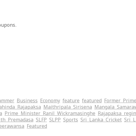
oupons.
ammer
Business
Economy
feature
featured
Former Prime
hinda Rajapaksa
Maithripala Sirisena
Mangala Samara
a
Prime Minister Ranil Wickramasinghe
Rajapaksa regi
ith Premadasa
SLFP
SLPP
Sports
Sri Lanka Cricket
Sri 
eerawansa
‍Featured