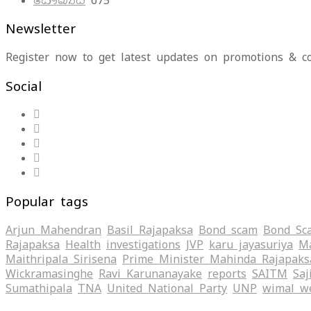
සෞඛ්‍යය
675
Newsletter
Register now to get latest updates on promotions & c
Social
Popular tags
Arjun Mahendran
Basil Rajapaksa
Bond scam
Bond Sc
Rajapaksa
Health
investigations
JVP
karu jayasuriya
Ma
Maithripala Sirisena
Prime Minister Mahinda Rajapaks
Wickramasinghe
Ravi Karunanayake
reports
SAITM
Saj
Sumathipala
TNA
United National Party
UNP
wimal w