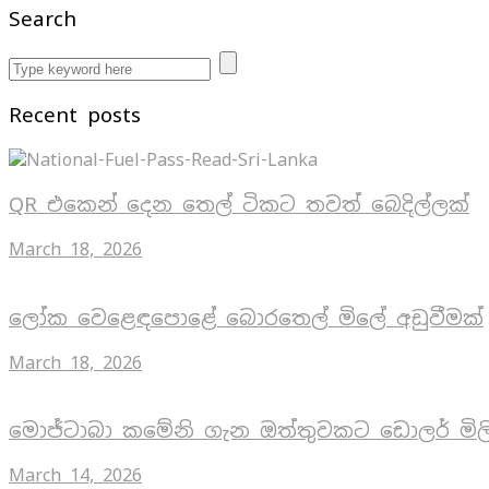
Search
Recent posts
QR එකෙන් දෙන තෙල් ටිකට තවත් බෙදිල්ලක්
March 18, 2026
ලෝක වෙළෙඳපොළේ බොරතෙල් මිලේ අඩුවීමක්
March 18, 2026
මොජ්ටාබා කමේනි ගැන ඔත්තුවකට ඩොලර් මිල
March 14, 2026