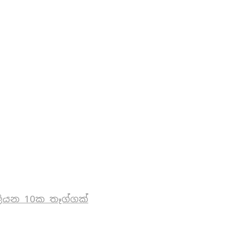
ියන 10ක තෑග්ගක්