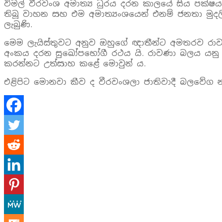
විමල් වීරවංශ අමාත්‍ය ධුරය දරන කාලයේ සිය පක්ෂය
තිබූ වාහන සහ එම අමාත්‍යංශයෙන් එනම් ජනතා මු
ලැබුණි.
මෙම ලැයිස්තුවට අනුව ඔහුගේ ඥාතීන්ට අමතරව රාවණ
අංකය දරන සුඛෝපභෝගී රථය යි. රාවණා බලය යනු මෙ
කරන්නට උත්සාහ කළේ මොවුන් ය.
එළිපිට මොනවා කීව ද වීරවංශලා ජාතිවාදී බලවේග