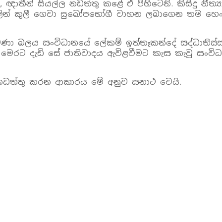
, ඥාතීන් සියල්ල නඩත්තු කළේ ඒ පිහිටෙනි. කිසිදු න
දලින් කුලී ගෙවා සුඛෝපභෝගී වාහන ලබාගෙන තම හෙං
ා බලය සංවිධානයේ ලේකම් ඉත්තෑකන්දේ සද්ධාතිස්ස හි
රට දැඩි සේ ජාතිවාදය ඇවිළවීමට කැස කැවූ සංවිධාන
 නඩත්තු කරන ආකාරය මේ අනුව සනාථ වෙයි.