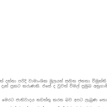
න්නා පරිදි වාමාංශික මූලයන් සහිත ජනතා විමුක්ති
‍රකට කරුණකි. එසේ ද වුවත් විමල් ප්‍රමුඛ අනුගාමිකය
ින් මෙරට ජාතිවාදය නඩත්තු කරන බව අපට ලැබුණ තොර