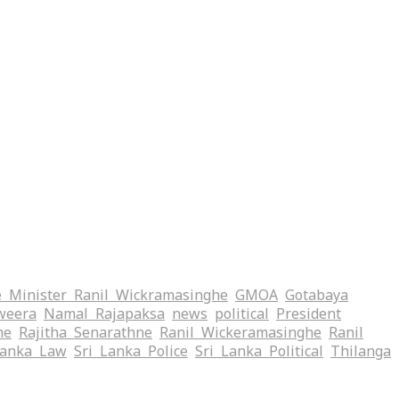
 Minister Ranil Wickramasinghe
GMOA
Gotabaya
weera
Namal Rajapaksa
news
political
President
me
Rajitha Senarathne
Ranil Wickeramasinghe
Ranil
Lanka Law
Sri Lanka Police
Sri Lanka Political
Thilanga