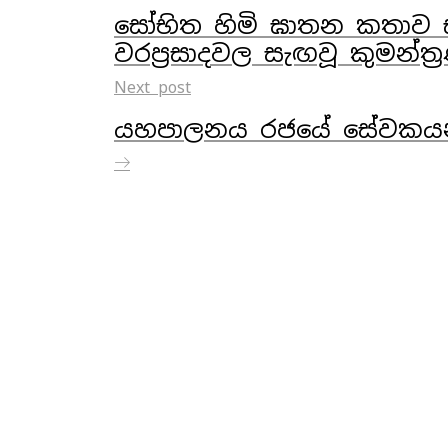
සෝභිත හිමි ඝාතන කතාව සත
වරප්‍රසාදවල සැඟවූ කුමන්ත්
Next post
යහපාලනය රජයේ සේවකයන්ග