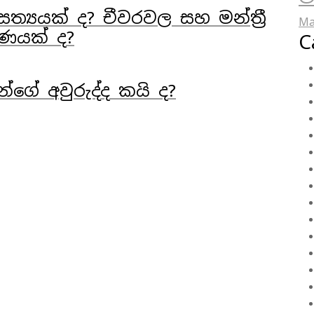
්‍යයක් ද? චීවරවල සහ මන්ත්‍රී
Ma
‍රණයක් ද?
C
ේ අවුරුද්ද කයි ද?