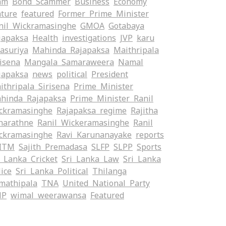
am
Bond Scammer
Business
Economy
ature
featured
Former Prime Minister
nil Wickramasinghe
GMOA
Gotabaya
japaksa
Health
investigations
JVP
karu
yasuriya
Mahinda Rajapaksa
Maithripala
risena
Mangala Samaraweera
Namal
japaksa
news
political
President
ithripala Sirisena
Prime Minister
hinda Rajapaksa
Prime Minister Ranil
ckramasinghe
Rajapaksa regime
Rajitha
narathne
Ranil Wickeramasinghe
Ranil
ckramasinghe
Ravi Karunanayake
reports
ITM
Sajith Premadasa
SLFP
SLPP
Sports
i Lanka Cricket
Sri Lanka Law
Sri Lanka
lice
Sri Lanka Political
Thilanga
mathipala
TNA
United National Party
NP
wimal weerawansa
‍Featured