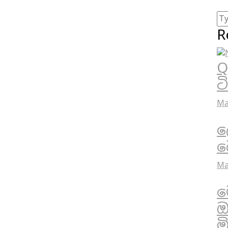
R
Q
ට
Ma
ල
බ
Ma
ම
ඔ
ම