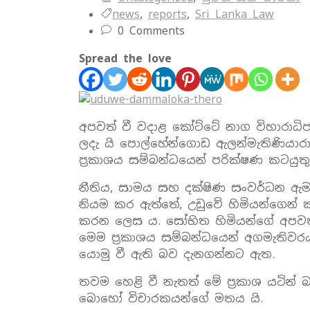
news
,
reports
,
Sri Lanka Law
0 Comments
Spread the love
අපවත් වී වදාළ කෝට්ටේ නාග විහාරාධි
ලදැ යි පොල්හේන්ගොඩ ඇලන්මැතිණියාරා
ප්‍රකාශය සම්බන්ධයෙන් පරික්ෂණ කටයුත
නීතිය, සාමය සහ දක්ෂිණ සංවර්ධන ඇමැ
නියම කර ඇත්තේ, උඩුවේ හිමියන්ගෙන්
කරන ලෙස ය. සෝභිත හිමියන්ගේ අපවත්
මෙම ප්‍රකාශය සම්බන්ධයෙන් අගමැතිව
යොමු වී ඇති බව දැනගන්නට ඇත.
තවම හෙළි වී නැතත් මේ ප්‍රකාශ යටින
බොහෝ විචාරකයන්ගේ මතය යි.