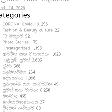
rch 14, 2026
ategories
CORONA: Covid 19
296
Fashion & Beauty culture
22
FB මාත්‍රාව
52
Photo Stories
175
Uncategorized
1,198
ආර්ථික සහ ව්‍යාපාරික
1,020
උණුසුම් පුවත්
3,605
ක්‍රීඩා
566
කෘෂිකර්මය
254
දේශපාලන
1,996
ප්‍රතිපත්ති සහ සංවර්ධන
49
පුවත් සහ වාර්තා
8,258
මතවාද
465
ලෝකාවලෝකනය
37
විද්වත් කථිකාව
83