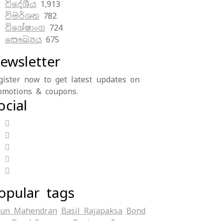
විදේශීය
1,913
විමර්ශන
782
විශේෂාංග
724
සෞඛ්‍යය
675
ewsletter
gister now to get latest updates on
omotions & coupons.
ocial
opular tags
jun Mahendran
Basil Rajapaksa
Bond