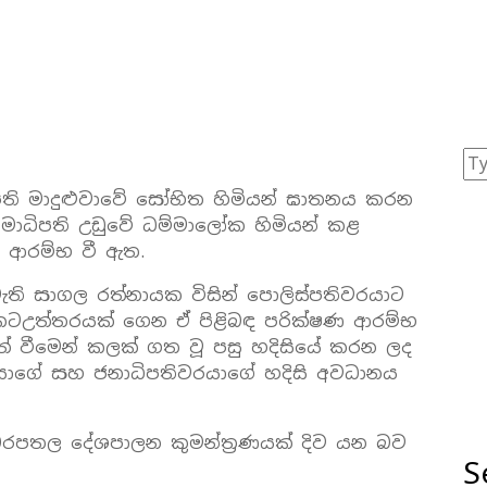
පති මාදුළුවාවේ සෝභිත හිමියන් ඝාතනය කරන
මාධිපති උඩුවේ ධම්මාලෝක හිමියන් කළ
ු ආරම්භ වී ඇත.
ති සාගල රත්නායක විසින් පොලිස්පතිවරයාට
 කටඋත්තරයක් ගෙන ඒ පිළිබඳ පරික්ෂණ ආරම්භ
 වීමෙන් කලක් ගත වූ පසු හදිසියේ කරන ලද
රයාගේ සහ ජනාධිපතිවරයාගේ හදිසි අවධානය
් බරපතල දේශපාලන කුමන්ත්‍රණයක් දිව යන බව
S