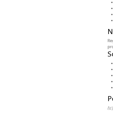
N
Re
pr
S
P
Ar