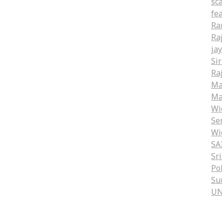
sc
fe
Ra
Ra
ja
Si
Ra
Ma
Ma
Wi
Se
Wi
SA
Sr
Po
Su
U