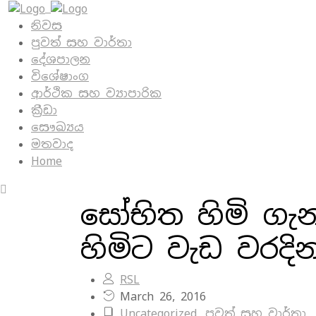
නිවස
පුවත් සහ වාර්තා
දේශපාලන
විශේෂාංග
ආර්ථික සහ ව්‍යාපාරික
ක්‍රීඩා
සෞඛ්‍යය
මතවාද
Home
සෝභිත හිමි ගැන
හිමිට වැඩ වරදි
RSL
March 26, 2016
Uncategorized
,
පුවත් සහ වාර්තා