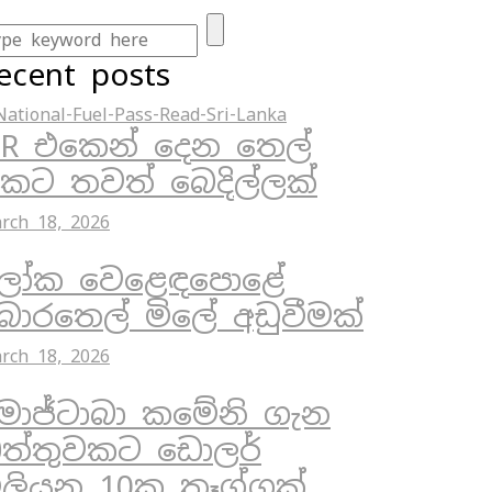
ecent posts
R එකෙන් දෙන තෙල්
ිකට තවත් බෙදිල්ලක්
rch 18, 2026
ෝක වෙළෙඳපොළේ
ොරතෙල් මිලේ අඩුවීමක්
rch 18, 2026
ොජ්ටාබා කමේනි ගැන
ත්තුවකට ඩොලර්
ිලියන 10ක තෑග්ගක්