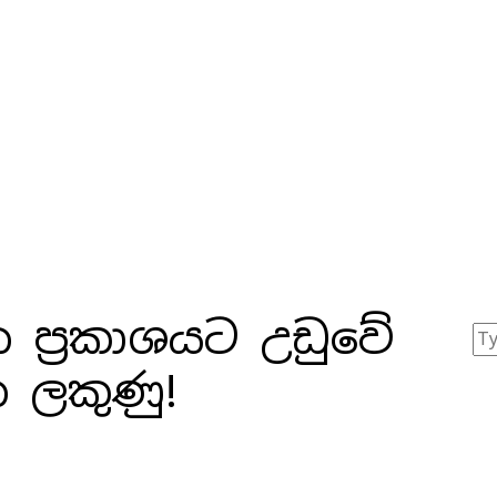
 ප්‍රකාශයට උඩුවේ
න ලකුණු!