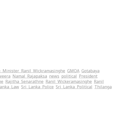
 Minister Ranil Wickramasinghe
GMOA
Gotabaya
weera
Namal Rajapaksa
news
political
President
me
Rajitha Senarathne
Ranil Wickeramasinghe
Ranil
Lanka Law
Sri Lanka Police
Sri Lanka Political
Thilanga