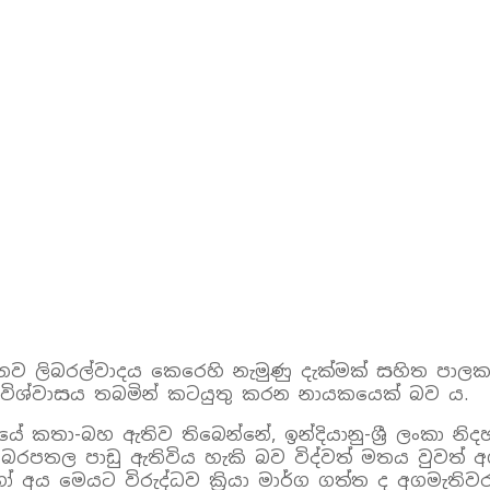
්නේ නව ලිබරල්වාදය කෙරෙහි නැමුණු දැක්මක් සහිත 
ි විශ්වාසය තබමින් කටයුතු කරන නායකයෙක් බව ය.
ේ කතා-බහ ඇතිව තිබෙන්නේ, ඉන්දියානු-ශ්‍රී ලංකා න
බරපතල පාඩු ඇතිවිය හැකි බව විද්වත් මතය වුවත් අග
අය මෙයට විරුද්ධව ක්‍රියා මාර්ග ගත්ත ද අගමැතිවර