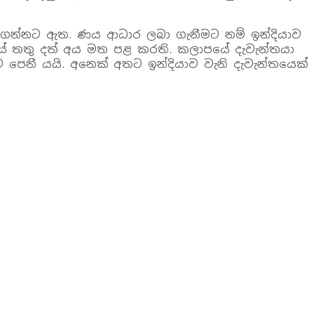
දැනගන්නට ඇත. ණය ආධාර ලබා ගැනීමට නම් ඉන්දියාව
‍රයේ තතු දත් අය මත පළ කරති. කලාපයේ දැවැන්තයා
 පෙනී යයි. අනෙක් අතට ඉන්දියාව වැනි දැවැන්තයෙක්