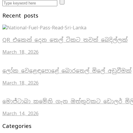
Recent posts
QR එකෙන් දෙන තෙල් ටිකට තවත් බෙදිල්ලක්
March 18, 2026
ලෝක වෙළෙඳපොළේ බොරතෙල් මිලේ අඩුවීමක්
March 18, 2026
මොජ්ටාබා කමේනි ගැන ඔත්තුවකට ඩොලර් මිල
March 14, 2026
Categories