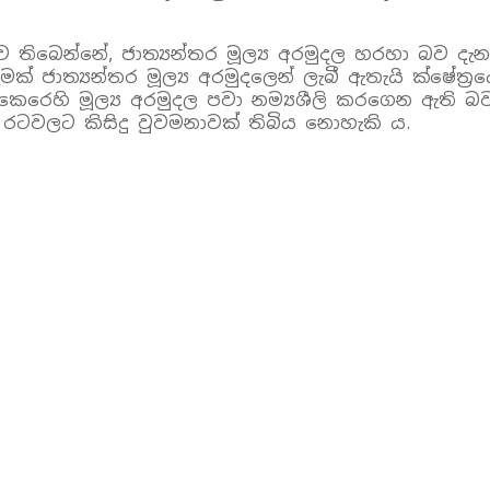
 ව තිබෙන්නේ, ජාත්‍යන්තර මූල්‍ය අරමුදල හරහා බව 
 ජාත්‍යන්තර මූල්‍ය අරමුදලෙන් ලැබී ඇතැයි ක්ෂේත්
ෙරෙහි මූල්‍ය අරමුදල පවා නම්‍යශීලි කරගෙන ඇති බව
 රටවලට කිසිදු වුවමනාවක් තිබිය නොහැකි ය.