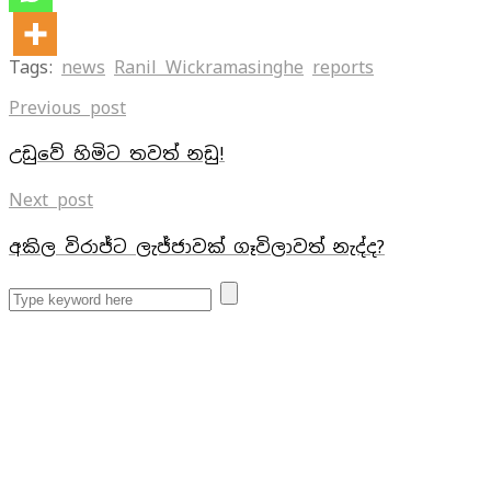
Tags:
news
Ranil Wickramasinghe
reports
Previous post
උඩුවේ හිමිට තවත් නඩු!
Next post
අකිල විරාජ්ට ලැජ්ජාවක් ගෑවිලාවත් නැද්ද?