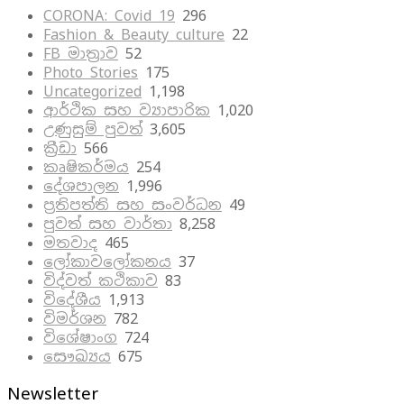
CORONA: Covid 19
296
Fashion & Beauty culture
22
FB මාත්‍රාව
52
Photo Stories
175
Uncategorized
1,198
ආර්ථික සහ ව්‍යාපාරික
1,020
උණුසුම් පුවත්
3,605
ක්‍රීඩා
566
කෘෂිකර්මය
254
දේශපාලන
1,996
ප්‍රතිපත්ති සහ සංවර්ධන
49
පුවත් සහ වාර්තා
8,258
මතවාද
465
ලෝකාවලෝකනය
37
විද්වත් කථිකාව
83
විදේශීය
1,913
විමර්ශන
782
විශේෂාංග
724
සෞඛ්‍යය
675
Newsletter