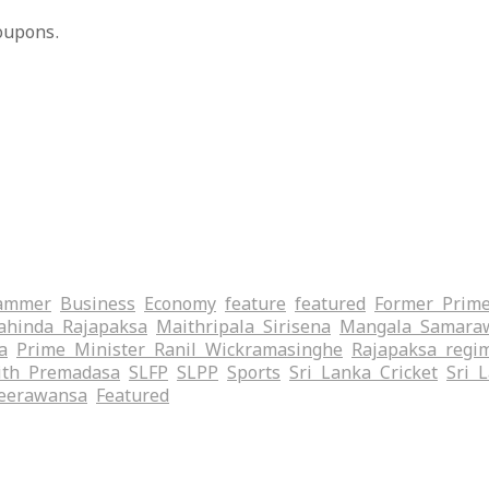
oupons.
ammer
Business
Economy
feature
featured
Former Prime
hinda Rajapaksa
Maithripala Sirisena
Mangala Samara
a
Prime Minister Ranil Wickramasinghe
Rajapaksa regi
ith Premadasa
SLFP
SLPP
Sports
Sri Lanka Cricket
Sri 
eerawansa
‍Featured