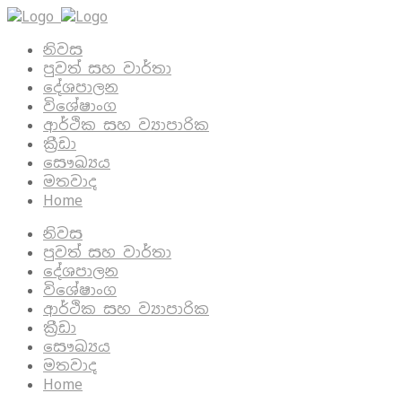
නිවස
පුවත් සහ වාර්තා
දේශපාලන
විශේෂාංග
ආර්ථික සහ ව්‍යාපාරික
ක්‍රීඩා
සෞඛ්‍යය
මතවාද
Home
නිවස
පුවත් සහ වාර්තා
දේශපාලන
විශේෂාංග
ආර්ථික සහ ව්‍යාපාරික
ක්‍රීඩා
සෞඛ්‍යය
මතවාද
Home