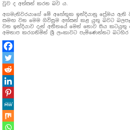
වුව ද අත්සන් කරන බව ය.
අගමැතිවරයාගේ මේ අහේතුක ඉන්දියානු ප්‍රේමය ඇති
සමඟ වන මෙම ගිවිසුම අත්සන් කළ යුතු බවට බලපෑමක්
වන ඉන්දියාව දැන් අතීතයේ මෙන් නොව සිය කටයුතු ක
අමනාප කරගනිමින් ශ්‍රී ලංකාවට පැමිණෙන්නට බටහිර