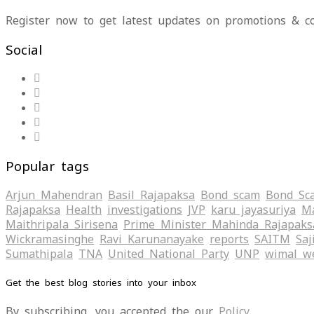
Register now to get latest updates on promotions & c
Social
Popular tags
Arjun Mahendran
Basil Rajapaksa
Bond scam
Bond Sc
Rajapaksa
Health
investigations
JVP
karu jayasuriya
Ma
Maithripala Sirisena
Prime Minister Mahinda Rajapaks
Wickramasinghe
Ravi Karunanayake
reports
SAITM
Saj
Sumathipala
TNA
United National Party
UNP
wimal w
Get the best blog stories into your inbox
By subscribing, you accepted the our
Policy