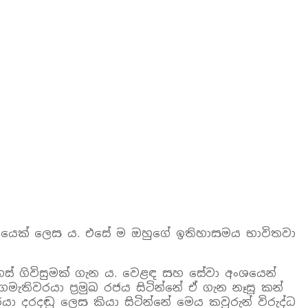
පාලකයෙක් ලෙස ය. එසේ ම ඔහුගේ ඉතිහාසමය භාවිතවා
ිදහස් ගිවිසුමක් ගැන ය. වෙළඳ සහ සේවා අංශයෙන්
මැතිවරයා ප්‍රමුඛ රජය සිටින්නේ ඒ ගැන නෑසූ කන්
යා දරදඬු ලෙස කියා සිටින්නේ මෙය කවුරුන් විරුද්ධ