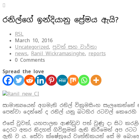
රනිල්ගේ ඉන්දියානු ප්‍රේමය ඇයි?
RSL
March 10, 2016
Uncategorized
,
පුවත් සහ වාර්තා
news
,
Ranil Wickramasinghe
,
reports
0 Comments
Spread the love
සාමාන්‍යයෙන් අගමැති රනිල් වික්‍රමසිංහ සැලකෙන
පෙන්වා දෙන්නේ ද රනිල් යනු බටහිර රටවල් කෙරෙහ
එසේ වුවත්, යහපාලන ආණ්ඩුව පත් වුණු දා සිට කරළිය
දෙරට අතර නිදහස් ගිවිසුමක් ඇති කිරීමෙන් අප රටට 
ඇති ව ය. සේවා ක්ෂේත්‍රයේ වෘත්තිකයන් සේ ම බොහෝ 