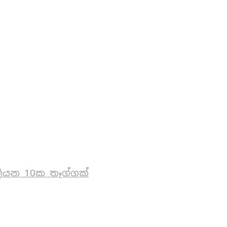
ියන 10ක තෑග්ගක්