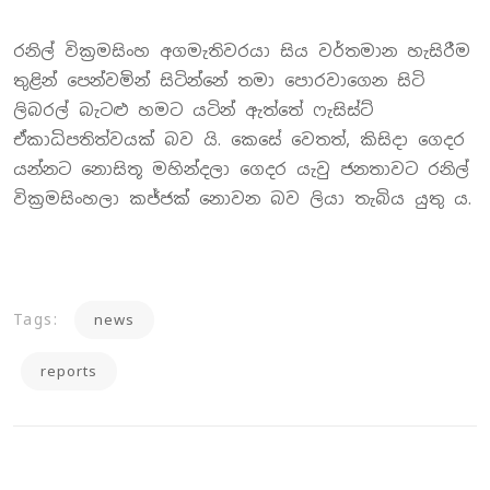
රනිල් වික්‍රමසිංහ අගමැතිවරයා සිය වර්තමාන හැසිරීම
තුළින් පෙන්වමින් සිටින්නේ තමා පොරවාගෙන සිටි
ලිබරල් බැටළු හමට යටින් ඇත්තේ ෆැසිස්ට්
ඒකාධිපතිත්වයක් බව යි. කෙසේ වෙතත්, කිසිදා ගෙදර
යන්නට නොසිතූ මහින්දලා ගෙදර යැවු ජනතාවට රනිල්
වික්‍රමසිංහලා කජ්ජක් නොවන බව ලියා තැබිය යුතු ය.
Tags:
news
reports