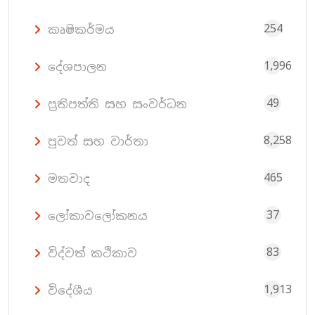
254
කෘෂිකර්මය
1,996
දේශපාලන
49
ප්‍රතිපත්ති සහ සංවර්ධන
8,258
පුවත් සහ වාර්තා
465
මතවාද
37
ලෝකාවලෝකනය
83
විද්වත් කථිකාව
1,913
විදේශීය