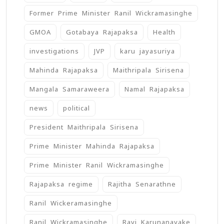
Former Prime Minister Ranil Wickramasinghe
GMOA
Gotabaya Rajapaksa
Health
investigations
JVP
karu jayasuriya
Mahinda Rajapaksa
Maithripala Sirisena
Mangala Samaraweera
Namal Rajapaksa
news
political
President Maithripala Sirisena
Prime Minister Mahinda Rajapaksa
Prime Minister Ranil Wickramasinghe
Rajapaksa regime
Rajitha Senarathne
Ranil Wickeramasinghe
Ranil Wickramasinghe
Ravi Karunanayake