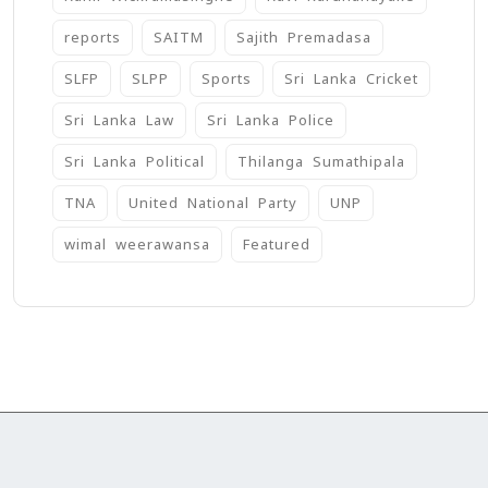
reports
SAITM
Sajith Premadasa
SLFP
SLPP
Sports
Sri Lanka Cricket
Sri Lanka Law
Sri Lanka Police
Sri Lanka Political
Thilanga Sumathipala
TNA
United National Party
UNP
wimal weerawansa
‍Featured