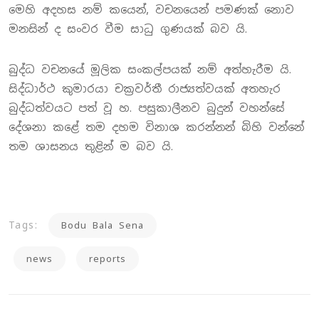
මෙහි අදහස නම් කයෙන්, වචනයෙන් පමණක් නොව
මනසින් ද සංවර වීම සාධු ගුණයක් බව යි.
බුද්ධ වචනයේ මූලික සංකල්පයක් නම් අත්හැරීම යි.
සිද්ධාර්ථ කුමාරයා චක්‍රවර්තී රාජ්‍යත්වයක් අතහැර
බුද්ධත්වයට පත් වූ හ. පසුකාලීනව බුදුන් වහන්සේ
දේශනා කළේ තම දහම විනාශ කරන්නන් බිහි වන්නේ
තම ශාසනය තුළින් ම බව යි.
Tags:
Bodu Bala Sena
news
reports