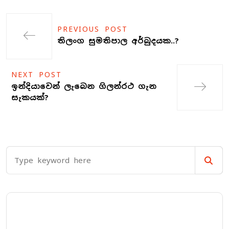
PREVIOUS POST
තිලංග සුමතිපාල අර්බුදයක..?
NEXT POST
ඉන්දියාවෙන් ලැබෙන ගිලන්රථ ගැන
සැකයක්?