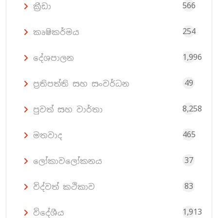
566
ක්‍රීඩා
254
කෘෂිකර්මය
1,996
දේශපාලන
49
ප්‍රතිපත්ති සහ සංවර්ධන
8,258
පුවත් සහ වාර්තා
465
මතවාද
37
ලෝකාවලෝකනය
83
විද්වත් කථිකාව
1,913
විදේශීය