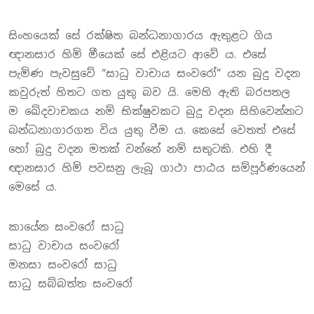
සිංහයෙක් සේ රක්ෂිත බන්ධනාගාරය ඇතුළට ගිය
ඥානසාර හිමි මීයෙක් සේ එළියට ආවේ ය. එසේ
පැමිණ පැවසුවේ “සාධු වාචාය සංවරෝ” යන බුදු වදන
කවුරුත් හිතට ගත යුතු බව යි. මෙහි ඇති බරපතල
ම ඛේදවාචකය නම් භික්ෂුවකට බුදු වදන සිහිවෙන්නට
බන්ධනාගාරගත විය යුතු වීම ය. කෙසේ වෙතත් එසේ
හෝ බුදු වදන මතක් වන්නේ නම් සතුටකි. එහි දී
ඥානසාර හිමි පවසනු ලැබූ ගාථා පාඨය සම්පූර්ණයෙන්
මෙසේ ය.
කායේන සංවරෝ සාධු
සාධු වාචාය සංවරෝ
මනසා සංවරෝ සාධු
සාධු සබ්බත්ත සංවරෝ