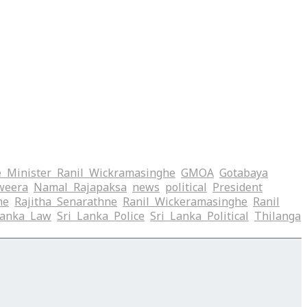
 Minister Ranil Wickramasinghe
GMOA
Gotabaya
weera
Namal Rajapaksa
news
political
President
me
Rajitha Senarathne
Ranil Wickeramasinghe
Ranil
Lanka Law
Sri Lanka Police
Sri Lanka Political
Thilanga