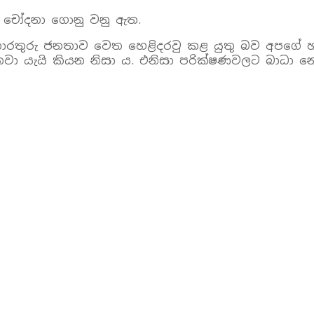
ද චෝදනා ගොනු වනු ඇත.
රතුරු ජනතාව වෙත හෙළිදරවු කළ යුතු බව අපගේ හ
කරනවා යැයි කියන නිසා ය. එනිසා පරික්ෂණවලට බාධ