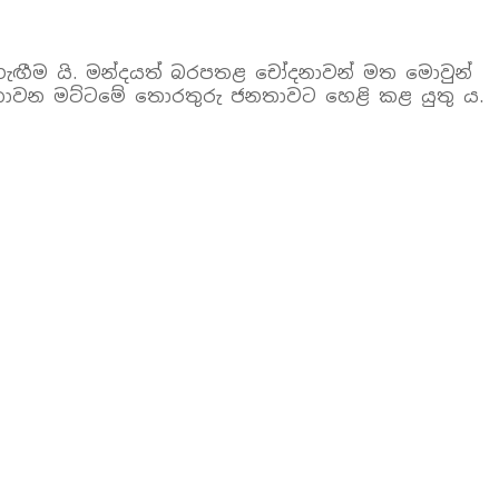
ැඟීම යි. මන්දයත් බරපතළ චෝදනාවන් මත මොවුන්
ා නොවන මට්ටමේ තොරතුරු ජනතාවට හෙළි කළ යුතු ය.