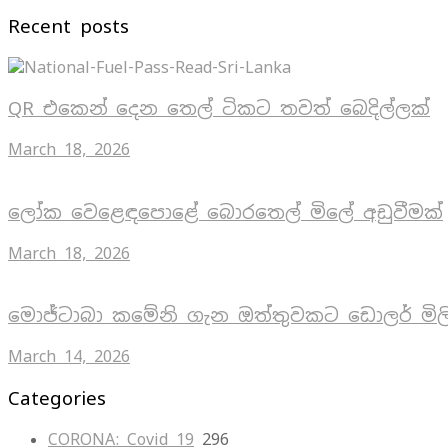
Recent posts
QR එකෙන් දෙන තෙල් ටිකට තවත් බෙදිල්ලක්
March 18, 2026
ලෝක වෙළෙඳපොළේ බොරතෙල් මිලේ අඩුවීමක්
March 18, 2026
මොජ්ටාබා කමේනි ගැන ඔත්තුවකට ඩොලර් මිල
March 14, 2026
Categories
CORONA: Covid 19
296