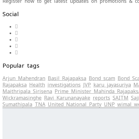
Register now to get latest updates on promotions & c
Social
Popular tags
Arjun Mahendran
Basil Rajapaksa
Bond scam
Bond Sc
Rajapaksa
Health
investigations
JVP
karu jayasuriya
Ma
Maithripala Sirisena
Prime Minister Mahinda Rajapaks
Wickramasinghe
Ravi Karunanayake
reports
SAITM
Saj
Sumathipala
TNA
United National Party
UNP
wimal w