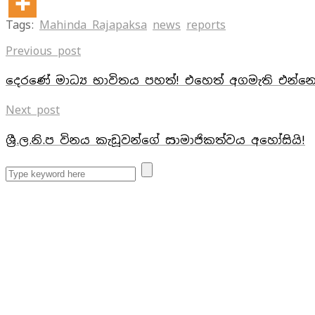
Tags:
Mahinda Rajapaksa
news
reports
Previous post
දෙරණේ මාධ්‍ය භාවිතය පහත්! එහෙත් අගමැති එන්න
Next post
ශ්‍රී.ල.නි.ප විනය කැඩූවන්ගේ සාමාජිකත්වය අහෝසියි!