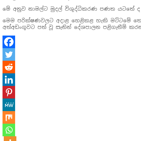
මේ අනුව නාමල්ට මුදල් විශුද්ධිකරණ පණත යටතේ 
මෙම පරික්ෂණවලට අදාළ හෙළිකළ හැකි මට්ටමේ තො
අත්අඩංගුවට පත් වූ සැනින් දේශපාලන පළිගැනීම් 