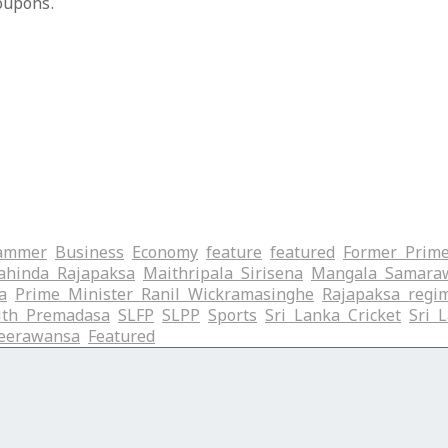
oupons.
ammer
Business
Economy
feature
featured
Former Prime
hinda Rajapaksa
Maithripala Sirisena
Mangala Samara
a
Prime Minister Ranil Wickramasinghe
Rajapaksa regi
ith Premadasa
SLFP
SLPP
Sports
Sri Lanka Cricket
Sri 
eerawansa
‍Featured