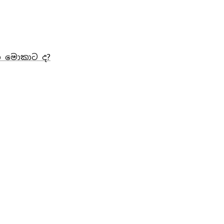
ෙ මොකාට ද?