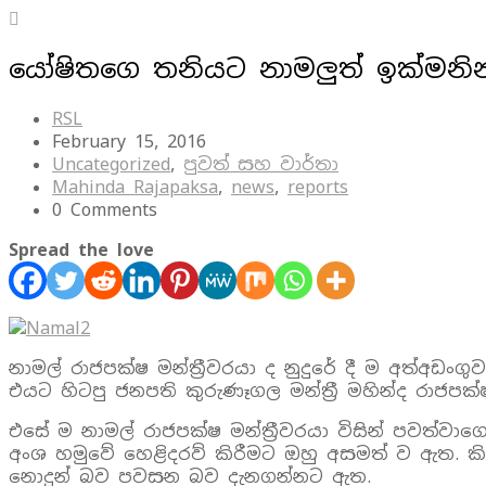
යෝෂිතගෙ තනියට නාමලුත් ඉක්මනින
RSL
February 15, 2016
Uncategorized
,
පුවත් සහ වාර්තා
Mahinda Rajapaksa
,
news
,
reports
0 Comments
Spread the love
නාමල් රාජපක්ෂ මන්ත්‍රීවරයා ද නුදුරේ දී ම අත්අඩ
එයට හිටපු ජනපති කුරුණෑගල මන්ත්‍රී මහින්ද රාජප
එසේ ම නාමල් රාජපක්ෂ මන්ත්‍රීවරයා විසින් පවත
අංශ හමුවේ හෙළිදරව් කිරීමට ඔහු අසමත් ව ඇත. කිහ
නොදුන් බව පවසන බව දැනගන්නට ඇත.