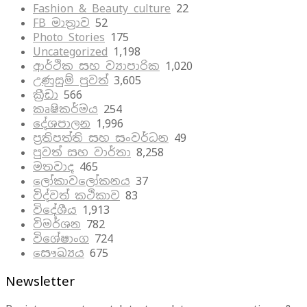
Fashion & Beauty culture
22
FB මාත්‍රාව
52
Photo Stories
175
Uncategorized
1,198
ආර්ථික සහ ව්‍යාපාරික
1,020
උණුසුම් පුවත්
3,605
ක්‍රීඩා
566
කෘෂිකර්මය
254
දේශපාලන
1,996
ප්‍රතිපත්ති සහ සංවර්ධන
49
පුවත් සහ වාර්තා
8,258
මතවාද
465
ලෝකාවලෝකනය
37
විද්වත් කථිකාව
83
විදේශීය
1,913
විමර්ශන
782
විශේෂාංග
724
සෞඛ්‍යය
675
Newsletter