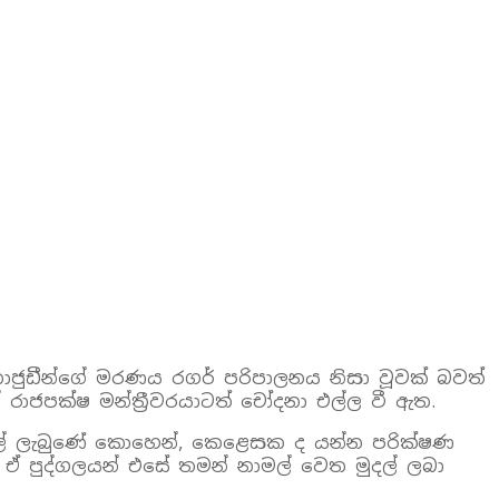
් තාජුඩීන්ගේ මරණය රගර් පරිපාලනය නිසා වූවක් බවත්
රාජපක්ෂ මන්ත්‍රීවරයාටත් චෝදනා එල්ල වී ඇත.
ුදල් ලැබුණේ කොහෙන්, කෙළෙසක ද යන්න පරික්ෂණ
 ඒ පුද්ගලයන් එසේ තමන් නාමල් වෙත මුදල් ලබා