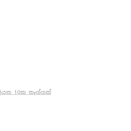
ියන 10ක තෑග්ගක්