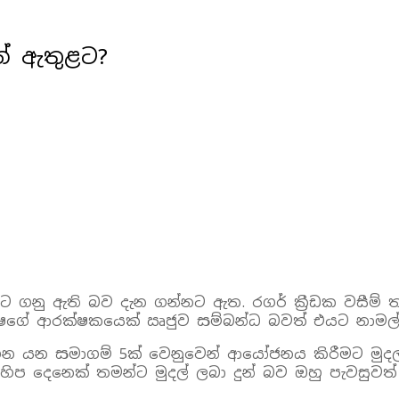
් ඇතුළට?
ංගුවට ගනු ඇති බව දැන ගන්නට ඇත. රගර් ක්‍රීඩක වසීම
ක්ෂගේ ආරක්ෂකයෙක් ඍජුව සම්බන්ධ බවත් එයට නාමල් 
්වාගෙන යන සමාගම් 5ක් වෙනුවෙන් ආයෝජනය කිරීමට ම
ිප දෙනෙක් තමන්ට මුදල් ලබා දුන් බව ඔහු පැවසුවත්