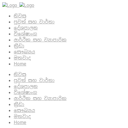
නිවස
පුවත් සහ වාර්තා
දේශපාලන
විශේෂාංග
ආර්ථික සහ ව්‍යාපාරික
ක්‍රීඩා
සෞඛ්‍යය
මතවාද
Home
නිවස
පුවත් සහ වාර්තා
දේශපාලන
විශේෂාංග
ආර්ථික සහ ව්‍යාපාරික
ක්‍රීඩා
සෞඛ්‍යය
මතවාද
Home