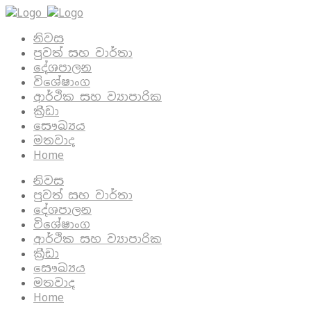
නිවස
පුවත් සහ වාර්තා
දේශපාලන
විශේෂාංග
ආර්ථික සහ ව්‍යාපාරික
ක්‍රීඩා
සෞඛ්‍යය
මතවාද
Home
නිවස
පුවත් සහ වාර්තා
දේශපාලන
විශේෂාංග
ආර්ථික සහ ව්‍යාපාරික
ක්‍රීඩා
සෞඛ්‍යය
මතවාද
Home