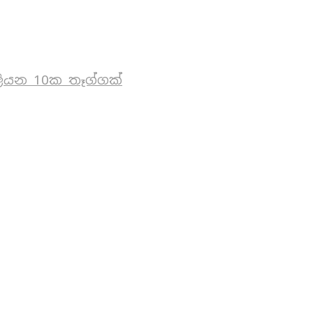
ියන 10ක තෑග්ගක්