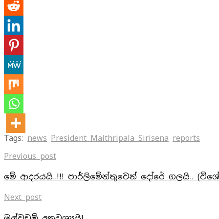
Tags:
news
President Maithripala Sirisena
reports
Previous post
මේ ආදරයයි..!!! පාර්ලිමේන්තුවෙන් දෝරේ ගලයි.. (විශ
Next post
මල්වඩම් අනවශ්‍යයි!