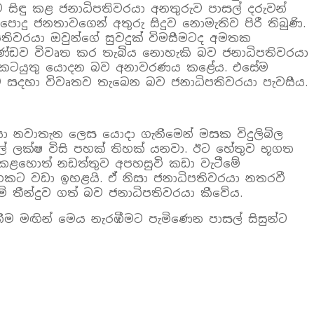
 සිඳු කළ ජනාධිපතිවරයා අනතුරුව පාසල් දරුවන්
ොදු ජනතාවගෙන් අතුරු සිදුව නොමැතිව පිරී තිබුණි.
තිවරයා ඔවුන්ගේ සුවදුක් විමසීමටද අමතක
ණ්ඩව විවෘත කර තැබිය නොහැකි බව ජනාධිපතිවරයා
ට කටයුතු යොදන බව අනාවරණය කළේය. එසේම
ව සදහා විවෘතව තැබෙන බව ජනාධිපතිවරයා පැවසීය.
රයා නවාතැන ලෙස යොදා ගැනීමෙන් මසක විදුලිබිල
යල් ලක්ෂ විසි පහක් තිහක් යනවා. ඊට හේතුව භූගත
ත්කළහොත් නඩත්තුව අපහසුවි කඩා වැටීමේ
ළිහකට වඩා ඉහළයි. ඒ නිසා ජනාධිපතිවරයා නතරවී
 තීන්දුව ගත් බව ජනාධිපතිවරයා කීවේය.
ම මඟින් මෙය නැරඹීමට පැමිණෙන පාසල් සිසුන්ට