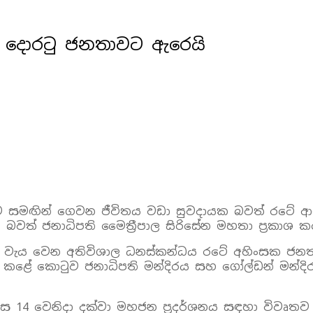
රේ දොරටු ජනතාවට ඇරෙයි
ව සමඟින් ගෙවන ජීවිතය වඩා සුවදායක බවත් රටේ ආ
වත් ජනාධිපති මෛත්‍රීපාල සිරිසේන මහතා ප්‍රකාශ ක
වෙන් වැය වෙන අතිවිශාල ධනස්කන්ධය රටේ අහිංසක ජ
් කළේ කොටුව ජනාධිපති මන්දිරය සහ ගෝල්ඩන් මන්
 14 වෙනිදා දක්වා මහජන ප්‍රදර්ශනය සඳහා විවෘතව ත