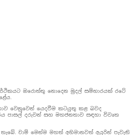
ර්ථිකයට ඔරොත්තු නොදෙන මුදල් සම්භාරයක් රටේ
ළේය.
නතාව වෙනුවෙන් යෙදවීම කටයුතු කළ බවද
දිරය පාසල් දරුවන් සහ මහජනතාව සඳහා විවෘත
ැබේ. චාම් මෙන්ම මහත් අභිමානවත් අයුරින් පැවැති