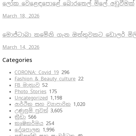
ලෝක වෙළෙඳපොළේ බොරතෙල් මිලේ අඩුවීමක්
March 18, 2026
මොජ්ටාබා කමේනි ගැන ඔත්තුවකට ඩොලර් මිල
March 14, 2026
Categories
CORONA: Covid 19
296
Fashion & Beauty culture
22
FB මාත්‍රාව
52
Photo Stories
175
Uncategorized
1,198
ආර්ථික සහ ව්‍යාපාරික
1,020
උණුසුම් පුවත්
3,605
ක්‍රීඩා
566
කෘෂිකර්මය
254
දේශපාලන
1,996