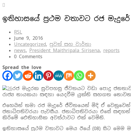
ඉතිහාසයේ ප්‍රථම වතාවට රජ මැදු
RSL
June 9, 2016
Uncategorized
,
පුවත් සහ වාර්තා
news
,
President Maithripala Sirisena
,
reports
0 Comments
Spread the love
රජ මැදුරක සුවපහසු ජීවතයට වඩා පොදු ජනතා
රාජ්‍ය නායකයා සඳහා යෙදවීම යුක්ති සහගත නොවන බ
එහෙයින් තමා රජ මැදුරේ ජීවිතයෙන් මිදි ඒ වෙනු
ජනාධිපතිවරයා පැවසීය. ජනාධිපතිවරයා එසේ සඳහන
කිරිමේ ඓතිහාසික අවස්ථාවට එක් වෙමිනි.
ඉතිහාසයේ ප්‍රථම වතාවට මෙය ඊයේ (08) සිට මෙම මස