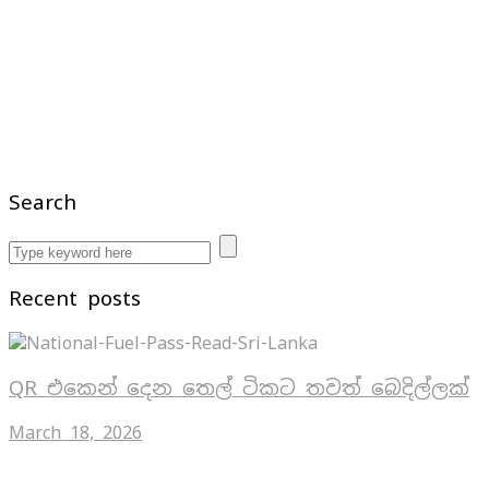
Search
Recent posts
QR එකෙන් දෙන තෙල් ටිකට තවත් බෙදිල්ලක්
March 18, 2026