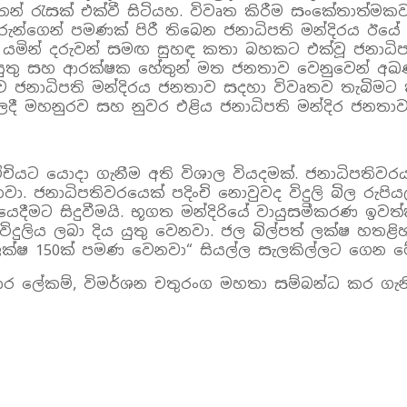
න් රැසක් එක්වී සිටියහ. විවෘත කිරීම සංකේතාත්මකව
ුන්ගෙන් පමණක් පිරී තිබෙන ජනාධිපති මන්දිරය ඊයේ ප
යමින් දරුවන් සමඟ සුහඳ කතා බහකට එක්වූ ජනාධිප
යුතු සහ ආරක්ෂක හේතුන් මත ජනතාව වෙනුවෙන් අඛ
ජනාධිපති මන්දිරය ජනතාව සදහා විවෘතව තැබිම
ී මහනුරව සහ නුවර එළිය ජනාධිපති මන්දිර ජනතා
ච්චියට යොදා ගැනීම අති විශාල වියදමක්. ජනාධිපතිව
ා. ජනාධිපතිවරයෙක් පදිංචි නොවුවද විදුලි බිල රුපි
ෙදීමට සිදුවීමයි. භූගත මන්දිරියේ වායුසමීකරණ ඉව
ිදුලිය ලබා දිය යුතු වෙනවා. ජල බිල්පත් ලක්ෂ හත
ලක්ෂ 150ක් පමණ වෙනවා“ සියල්ල සැලකිල්ලට ගෙන මේ
ාර ලේකම්, විමර්ශන චතුරංග මහතා සම්බන්ධ කර ගැනී