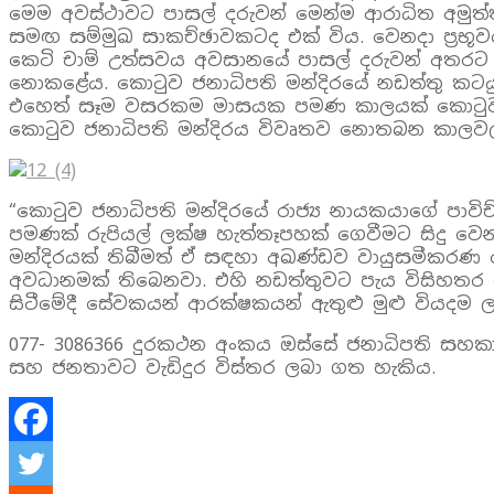
මෙම අවස්ථාවට පාසල් දරුවන් මෙන්ම ආරාධිත අමුත්ත
සමඟ සම්මුඛ සාකච්ඡාවකටද එක් විය. වෙනදා ප්‍රභූවර
කෙටි චාම් උත්සවය අවසානයේ පාසල් දරුවන් අතරට 
නොකළේය. කොටුව ජනාධිපති මන්දිරයේ නඩත්තු කට
එහෙත් සෑම වසරකම මාසයක පමණ කාලයක් කොටුව 
කොටුව ජනාධිපති මන්දිරය විවෘතව නොතබන කාලවලද
“කොටුව ජනාධිපති මන්දිරයේ රාජ්‍ය නායකයාගේ පාවි
පමණක් රුපියල් ලක්ෂ හැත්තෑපහක් ගෙවීමට සිදු වෙනව
මන්දිරයක් තිබීමත් ඒ සඳහා අඛණ්ඩව වායුසමීකරණ ය
අවධානමක් තිබෙනවා. එහි නඩත්තුවට පැය විසිහතර ව
සිටීමේදී සේවකයන් ආරක්ෂකයන් ඇතුළු මුළු වියදම 
077- 3086366 දුරකථන අංකය ඔස්සේ ජනාධිපති සහක
සහ ජනතාවට වැඩිදුර විස්තර ලබා ගත හැකිය.