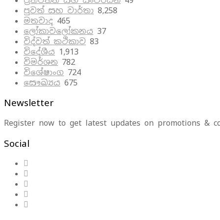
ප්‍රතිපත්ති සහ සංවර්ධන
49
පුවත් සහ වාර්තා
8,258
මතවාද
465
ලෝකාවලෝකනය
37
විද්වත් කථිකාව
83
විදේශීය
1,913
විමර්ශන
782
විශේෂාංග
724
සෞඛ්‍යය
675
Newsletter
Register now to get latest updates on promotions & c
Social