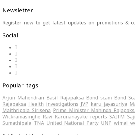
Newsletter
Register now to get latest updates on promotions & c
Social
Popular tags
Arjun Mahendran
Basil Rajapaksa
Bond scam
Bond Sc
Rajapaksa
Health
investigations
JVP
karu jayasuriya
Ma
Maithripala Sirisena
Prime Minister Mahinda Rajapaks
Wickramasinghe
Ravi Karunanayake
reports
SAITM
Saj
Sumathipala
TNA
United National Party
UNP
wimal w