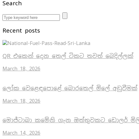
Search
Recent posts
QR එකෙන් දෙන තෙල් ටිකට තවත් බෙදිල්ලක්
March 18, 2026
ලෝක වෙළෙඳපොළේ බොරතෙල් මිලේ අඩුවීමක්
March 18, 2026
මොජ්ටාබා කමේනි ගැන ඔත්තුවකට ඩොලර් මිල
March 14, 2026