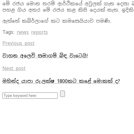
මේ රජය මොන තරම් ආර්ථිකයේ අවුලක් ගැන දෙසා බ
පහළ ගිය අතර මේ රජය කළ කිසි දෙයක් නැත. ඉදිකිරීම්
ඇත්තේ කබිර්ලාගේ කට කමසෙයියාව පමණි.
Tags:
news
reports
Previous post
වාහන අලෙවි සමාගම් බිඳ වැටෙයි!
Next post
මහින්ද යාපා රු.ලක්ෂ 1800කට කළේ මොකක් ද?