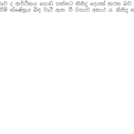
ෑව ද ආර්ථිකය ගොඩ ගන්නට කිසිදු දෙයක් කරන බව ප
 ක්ෂේත්‍රය බිඳ වැටී ඇත. වී වගාව අනාථ ය. කිසිදු ක