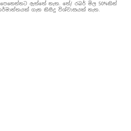
ෙනෙන්නට ඇත්තේ නැත. තේ/ රබර් මිල 50%කින්
ර්මාන්තයක් ගැන කිසිදු විශ්වාසයක් නැත.