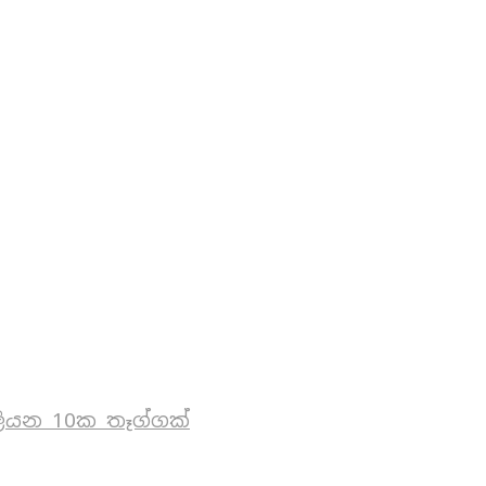
ියන 10ක තෑග්ගක්