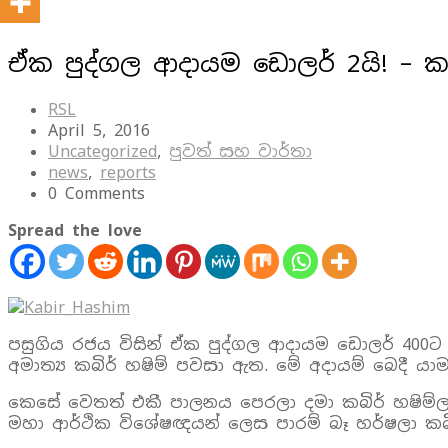
ඒක පුද්ගල ආදායම ඩොලර් 2යි! – කබ
RSL
April 5, 2016
Uncategorized
,
පුවත් සහ වාර්තා
news
,
reports
0 Comments
Spread the love
පසුගිය රජය විසින් ඒක පුද්ගල ආදායම ඩොලර් 400
අමාත්‍ය කබිර් හෂිම් පවසා ඇත. මේ අදායම් බෙදී 
කෙසේ වෙතත් එකී පාලනය පෙරලා දමා කබිර් හෂිම
මහා ආර්ථික විශේෂඥයන් ලෙස පාරම් බෑ හර්ෂලා කබි