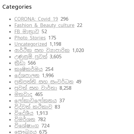
Categories
CORONA: Covid 19
296
Fashion & Beauty culture
22
FB මාත්‍රාව
52
Photo Stories
175
Uncategorized
1,198
ආර්ථික සහ ව්‍යාපාරික
1,020
උණුසුම් පුවත්
3,605
ක්‍රීඩා
566
කෘෂිකර්මය
254
දේශපාලන
1,996
ප්‍රතිපත්ති සහ සංවර්ධන
49
පුවත් සහ වාර්තා
8,258
මතවාද
465
ලෝකාවලෝකනය
37
විද්වත් කථිකාව
83
විදේශීය
1,913
විමර්ශන
782
විශේෂාංග
724
සෞඛ්‍යය
675