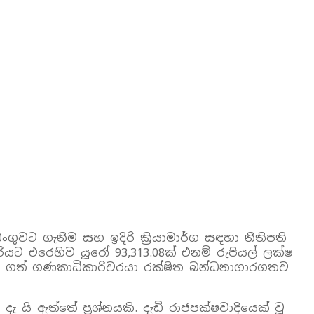
වට ගැනීම සහ ඉදිරි ක්‍රියාමාර්ග සඳහා නීතිපති
ට එරෙහිව යූරෝ 93,313.08ක් එනම් රුපියල් ලක්ෂ
ට ගත් ගණකාධිකාරිවරයා රක්ෂිත බන්ධනාගාරගතව
ි ඇත්තේ ප්‍රශ්නයකි. දැඩි රාජපක්ෂවාදියෙක් වූ