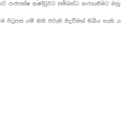
්ධිකව රාජපක්ෂ ආණ්ඩුවට සම්බන්ධ කරගැනීමට ඔහු
ටුපස යම් කිසි එවැනි සිදුවීමක් තිබිය හැකි ය.