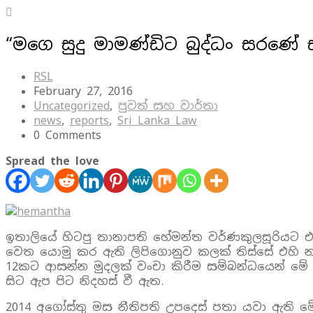
“මගෙ සුදු මාමණ්ඩිට බුද්ධං සරණේ 
RSL
February 27, 2016
Uncategorized
,
පුවත් සහ වාර්තා
news
,
reports
,
Sri Lanka Law
0 Comments
Spread the love
ඉතාලියේ හිටපු තානාපති හේමන්ත වර්ණකුලසූරියට එරෙ
වෙත යොමු කර ඇති ලිපිගොනුව කලක් තිස්සේ එහි නැ
12කට ආසන්න මුදලක් වංචා කිරීම සම්බන්ධයෙන් ම
සිට ඇප පිට නිදහස් වී ඇත.
2014 අගෝස්තු මස නීතිපති උපදෙස් පතා යවා ඇති මේ