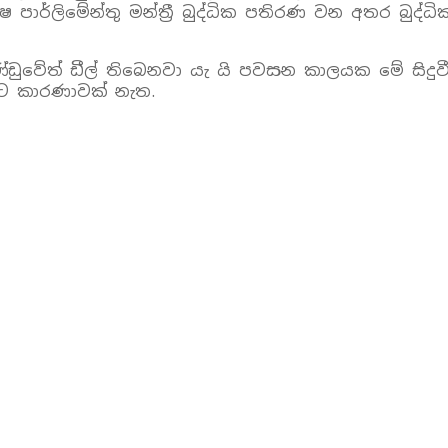
පාර්ලිමේන්තු මන්ත්‍රී බුද්ධික පතිරණ වන අතර බුද
ේත් ඩීල් තිබෙනවා යැ යි පවසන කාලයක මේ සිදුවීම පි
නට කාරණාවක් නැත.