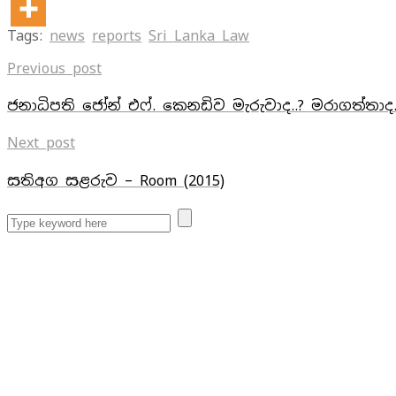
Tags:
news
reports
Sri Lanka Law
Previous post
ජනාධිපති ජෝන් එෆ්. කෙනඩිව මැරුවාද..? මරාගත්තාද.
Next post
සතිඅග සළරුව – Room (2015)