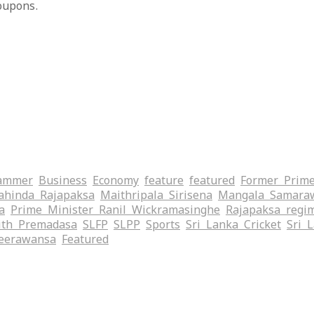
oupons.
ammer
Business
Economy
feature
featured
Former Prime
hinda Rajapaksa
Maithripala Sirisena
Mangala Samara
a
Prime Minister Ranil Wickramasinghe
Rajapaksa regi
ith Premadasa
SLFP
SLPP
Sports
Sri Lanka Cricket
Sri 
eerawansa
‍Featured