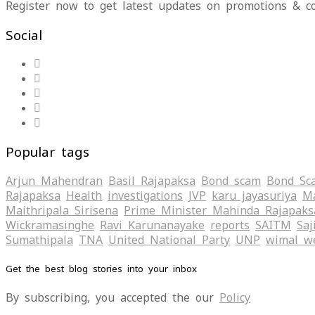
Register now to get latest updates on promotions & c
Social
Popular tags
Arjun Mahendran
Basil Rajapaksa
Bond scam
Bond Sc
Rajapaksa
Health
investigations
JVP
karu jayasuriya
Ma
Maithripala Sirisena
Prime Minister Mahinda Rajapaks
Wickramasinghe
Ravi Karunanayake
reports
SAITM
Saj
Sumathipala
TNA
United National Party
UNP
wimal w
Get the best blog stories into your inbox
By subscribing, you accepted the our
Policy