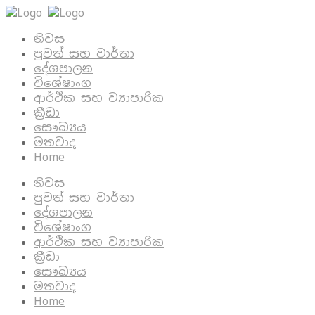
නිවස
පුවත් සහ වාර්තා
දේශපාලන
විශේෂාංග
ආර්ථික සහ ව්‍යාපාරික
ක්‍රීඩා
සෞඛ්‍යය
මතවාද
Home
නිවස
පුවත් සහ වාර්තා
දේශපාලන
විශේෂාංග
ආර්ථික සහ ව්‍යාපාරික
ක්‍රීඩා
සෞඛ්‍යය
මතවාද
Home