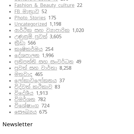
Fashion & Beauty culture
22
FB මාත්‍රාව
52
Photo Stories
175
Uncategorized
1,198
ආර්ථික සහ ව්‍යාපාරික
1,020
උණුසුම් පුවත්
3,605
ක්‍රීඩා
566
කෘෂිකර්මය
254
දේශපාලන
1,996
ප්‍රතිපත්ති සහ සංවර්ධන
49
පුවත් සහ වාර්තා
8,258
මතවාද
465
ලෝකාවලෝකනය
37
විද්වත් කථිකාව
83
විදේශීය
1,913
විමර්ශන
782
විශේෂාංග
724
සෞඛ්‍යය
675
Newsletter