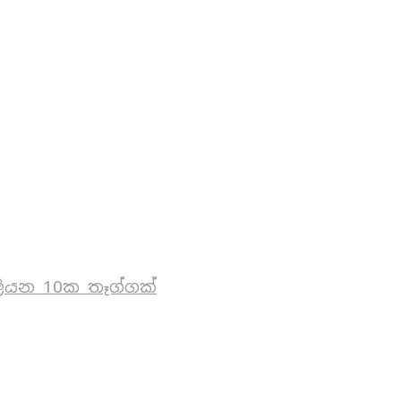
ියන 10ක තෑග්ගක්