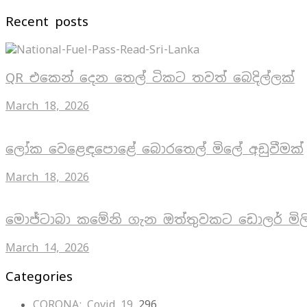
Recent posts
QR එකෙන් දෙන තෙල් ටිකට තවත් බෙදිල්ලක්
March 18, 2026
ලෝක වෙළෙඳපොළේ බොරතෙල් මිලේ අඩුවීමක්
March 18, 2026
මොජ්ටාබා කමේනි ගැන ඔත්තුවකට ඩොලර් මිල
March 14, 2026
Categories
CORONA: Covid 19
296