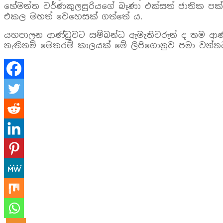
හේමන්ත වර්ණකුලසූරියගේ බෑණා එක්සත් ජාතික පක්ෂ 
එකල මහත් වෙහෙසක් ගත්තේ ය.
යහපාලන ආණ්ඩුවට සම්බන්ධ ඇමැතිවරුන් ද තම ආණ්ඩුව
නැතිනම් මෙතරම් කාලයක් මේ ලිපිගොනුව පමා වන්