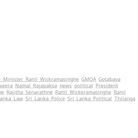
 Minister Ranil Wickramasinghe
GMOA
Gotabaya
weera
Namal Rajapaksa
news
political
President
me
Rajitha Senarathne
Ranil Wickeramasinghe
Ranil
Lanka Law
Sri Lanka Police
Sri Lanka Political
Thilanga