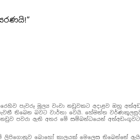
සරණයි!”
හිව පැවරූ මූල්‍ය වංචා නඩුවකට අදාළව ඔහු අත්අඩංගු
වතී තිබෙන බවට වාර්තා වෙයි. හේමන්ත වර්ණකූලසූරිය
ේ නඩුව පවරා ඇති අතර මේ සම්බන්ධයෙන් අත්අඩංගුව
 ලිපිගොනුව බොහෝ කාලයක් මෙලෙස තිබෙන්නේ ඇයි දැ ය