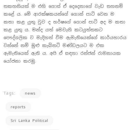
තකහනියක් ම එහි ගොස් ඒ දෙදෙනාගේ වැඩ තහනම්
කළේ ය. මේ ආරක්ෂකයන්ගේ ගොන් පාට් වෙන ම
කතා කළ යුතු වුව ද හර්ෂගේ ගොන් පාට් අද ම කතා
කළ යුතු ය. මන්ද යත් මෙවැනි කටයුත්තකට
පෞද්ගලික ව මැදිහත් වීම ඇමැතියෙක්ගේ කාර්යභාරය
වන්නේ නම් මුළු කැබිනට් මණ්ඩලයට ම එක
ඇමැතියෙක් ඇති ය. අපි ඒ සඳහා රන්ජන් රාමනායක
යෝජනා කරමු.
Tags:
news
reports
Sri Lanka Political