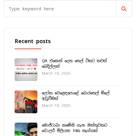
Recent posts
QR එකෙන් දෙන තෙල් ටිකට තවත්
බෙදිල්ලක්
March 18, 2026
ලෝක වෙළෙඳපොළේ බොරතෙල් මිලේ
අඩුවීමක්
March 18, 2026
මොජ්ටාබා කමේනි ගැන ඔත්තුවකට
ඩොලර් මිලියන 10ක තෑග්ගක්