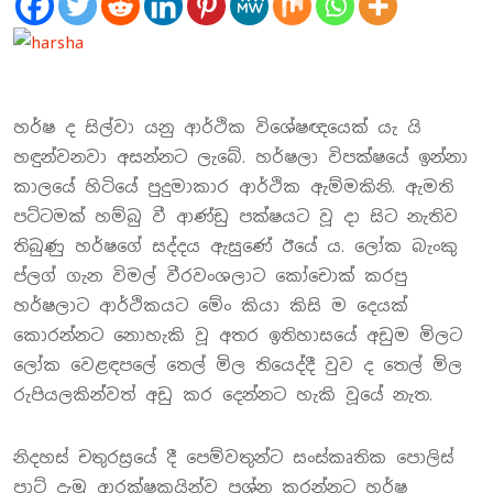
හර්ෂ ද සිල්වා යනු ආර්ථික විශේෂඥයෙක් යැ යි
හඳුන්වනවා අසන්නට ලැබේ. හර්ෂලා විපක්ෂයේ ඉන්නා
කාලයේ හිටියේ පුදුමාකාර ආර්ථික ඇම්මකිනි. ඇමති
පට්ටමක් හම්බු වී ආණ්ඩු පක්ෂයට වූ දා සිට නැතිව
තිබුණු හර්ෂගේ සද්දය ඇසුණේ ඊයේ ය. ලෝක බැංකු
ප්ලග් ගැන විමල් වීරවංශලාට කෝචොක් කරපු
හර්ෂලාට ආර්ථිකයට මේං කියා කිසි ම දෙයක්
කොරන්නට නොහැකි වූ අතර ඉතිහාසයේ අඩුම මිලට
ලෝක වෙළඳපලේ තෙල් මිල තියෙද්දී වුව ද තෙල් මිල
රුපියලකින්වත් අඩු කර දෙන්නට හැකි වූයේ නැත.
නිදහස් චතුරස්‍රයේ දී පෙම්වතුන්ට සංස්කෘතික පොලිස්
පාට් දැමූ ආරක්ෂකයින්ව ප්‍රශ්න කරන්නට හර්ෂ