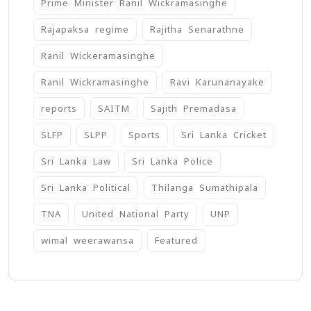
Prime Minister Ranil Wickramasinghe
Rajapaksa regime
Rajitha Senarathne
Ranil Wickeramasinghe
Ranil Wickramasinghe
Ravi Karunanayake
reports
SAITM
Sajith Premadasa
SLFP
SLPP
Sports
Sri Lanka Cricket
Sri Lanka Law
Sri Lanka Police
Sri Lanka Political
Thilanga Sumathipala
TNA
United National Party
UNP
wimal weerawansa
‍Featured