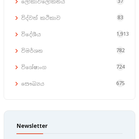
37
ලෝකාවලෝකනය
83
විද්වත් කථිකාව
1,913
විදේශීය
782
විමර්ශන
724
විශේෂාංග
675
සෞඛ්‍යය
Newsletter