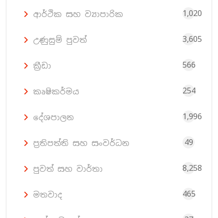
1,020
ආර්ථික සහ ව්‍යාපාරික
3,605
උණුසුම් පුවත්
566
ක්‍රීඩා
254
කෘෂිකර්මය
1,996
දේශපාලන
49
ප්‍රතිපත්ති සහ සංවර්ධන
8,258
පුවත් සහ වාර්තා
465
මතවාද