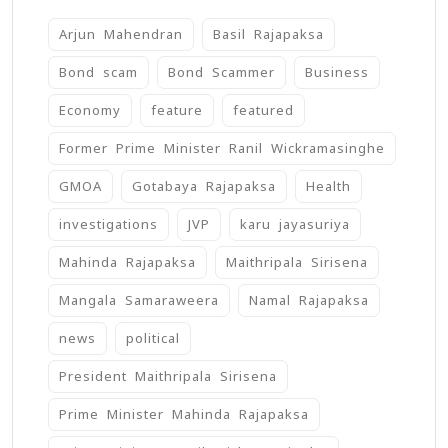
Arjun Mahendran
Basil Rajapaksa
Bond scam
Bond Scammer
Business
Economy
feature
featured
Former Prime Minister Ranil Wickramasinghe
GMOA
Gotabaya Rajapaksa
Health
investigations
JVP
karu jayasuriya
Mahinda Rajapaksa
Maithripala Sirisena
Mangala Samaraweera
Namal Rajapaksa
news
political
President Maithripala Sirisena
Prime Minister Mahinda Rajapaksa