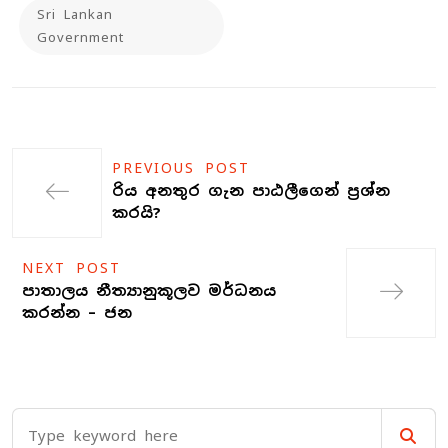
Sri Lankan
Government
PREVIOUS POST
රිය අනතුර ගැන පාඨලීගෙන් ප්‍රශ්න
කරයි?
NEXT POST
පාතාලය නීත්‍යානුකූලව මර්ධනය
කරන්න – ජන