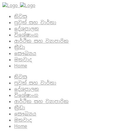
නිවස
පුවත් සහ වාර්තා
දේශපාලන
විශේෂාංග
ආර්ථික සහ ව්‍යාපාරික
ක්‍රීඩා
සෞඛ්‍යය
මතවාද
Home
නිවස
පුවත් සහ වාර්තා
දේශපාලන
විශේෂාංග
ආර්ථික සහ ව්‍යාපාරික
ක්‍රීඩා
සෞඛ්‍යය
මතවාද
Home