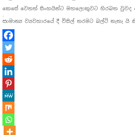
කෙසේ වෙතත් සිංහයින්ට මහලොකුවට හිරබත වුවද අවු
.
සාමාන්‍ය ව්‍යවහාරයේ දී විසිල් තරමට බල්ටි නැතැ යි