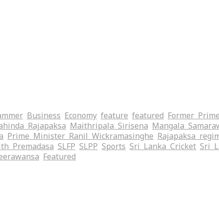
ammer
Business
Economy
feature
featured
Former Prime
hinda Rajapaksa
Maithripala Sirisena
Mangala Samara
a
Prime Minister Ranil Wickramasinghe
Rajapaksa regi
ith Premadasa
SLFP
SLPP
Sports
Sri Lanka Cricket
Sri 
eerawansa
‍Featured