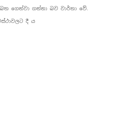
 බත ගෙන්වා ගන්නා බව වාර්තා වේ.
වස්ථාවලට දී ය