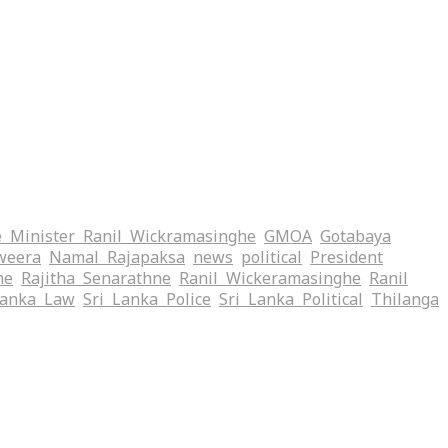
 Minister Ranil Wickramasinghe
GMOA
Gotabaya
weera
Namal Rajapaksa
news
political
President
me
Rajitha Senarathne
Ranil Wickeramasinghe
Ranil
Lanka Law
Sri Lanka Police
Sri Lanka Political
Thilanga