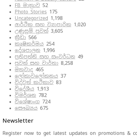
FB මාත්‍රාව
52
Photo Stories
175
Uncategorized
1,198
ආර්ථික සහ ව්‍යාපාරික
1,020
උණුසුම් පුවත්
3,605
ක්‍රීඩා
566
කෘෂිකර්මය
254
දේශපාලන
1,996
ප්‍රතිපත්ති සහ සංවර්ධන
49
පුවත් සහ වාර්තා
8,258
මතවාද
465
ලෝකාවලෝකනය
37
විද්වත් කථිකාව
83
විදේශීය
1,913
විමර්ශන
782
විශේෂාංග
724
සෞඛ්‍යය
675
Newsletter
Register now to get latest updates on promotions & c