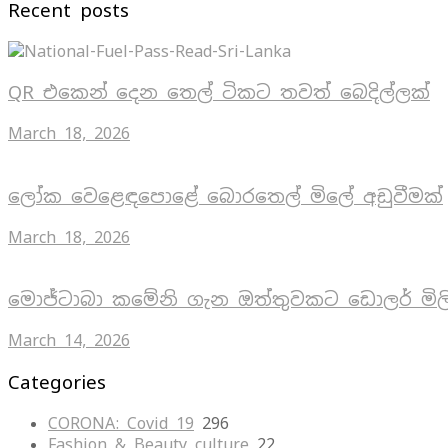
Recent posts
QR එකෙන් දෙන තෙල් ටිකට තවත් බෙදිල්ලක්
March 18, 2026
ලෝක වෙළෙඳපොළේ බොරතෙල් මිලේ අඩුවීමක්
March 18, 2026
මොජ්ටාබා කමේනි ගැන ඔත්තුවකට ඩොලර් මිල
March 14, 2026
Categories
CORONA: Covid 19
296
Fashion & Beauty culture
22