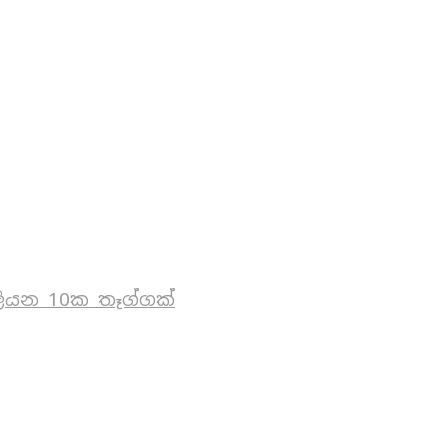
ියන 10ක තෑග්ගක්