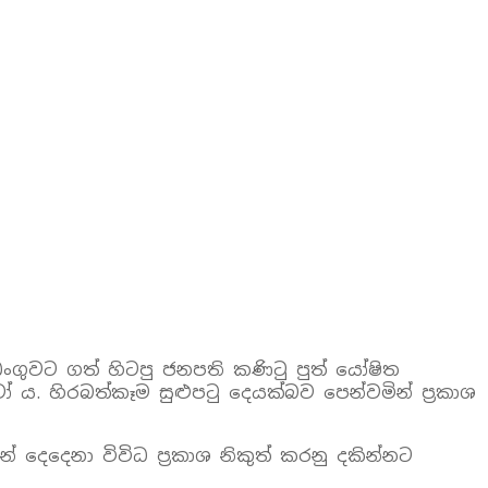
ගුවට ගත් හිටපු ජනපති කණිටු පුත් යෝෂිත
ය. හිරබත්කෑම සුළුපටු දෙයක්බව පෙන්වමින් ප්‍රකාශ
ෙදෙනා විවිධ ප්‍රකාශ නිකුත් කරනු දකින්නට