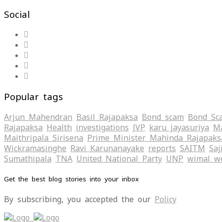
Social
Popular tags
Arjun Mahendran
Basil Rajapaksa
Bond scam
Bond Sc
Rajapaksa
Health
investigations
JVP
karu jayasuriya
Ma
Maithripala Sirisena
Prime Minister Mahinda Rajapaks
Wickramasinghe
Ravi Karunanayake
reports
SAITM
Saj
Sumathipala
TNA
United National Party
UNP
wimal w
Get the best blog stories into your inbox
By subscribing, you accepted the our
Policy