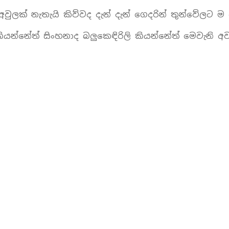
ලක් නැතැයි කිව්වද දැන් දැන් ගෙදරින් තුන්වේලට ම
 කියන්නේත් සිංහනාද බලුකෙඳිරිලි කියන්නේත් මෙවැනි අ