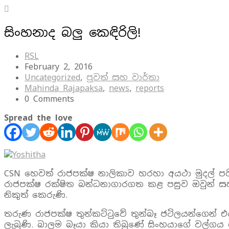
සිංහනාද බලු කෙඳිරිලි!
RSL
February 2, 2016
Uncategorized
,
පුවත් සහ වාර්තා
Mahinda Rajapaksa
,
news
,
reports
0 Comments
Spread the love
CSN හෙවත් රාජපක්ෂ නාලිකාව හරහා අයථා මුදල් ප
රාජපක්ෂ රක්ෂිත බන්ධනාගාරගත කළ පසුව ඔවුන් සහ ඔ
නිකුත් කෙරුණි.
තරුණ රාජපක්ෂ තුන්කට්ටුවේ තුන්බෑ ජටිලයන්ගෙන් එ
ලැබුණි. බාලම බෑයා කියා තිබුණේ සිංහයාගේ වල්ගය