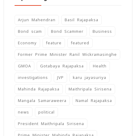
Arjun Mahendran
Basil Rajapaksa
Bond scam
Bond Scammer
Business
Economy
feature
featured
Former Prime Minister Ranil Wickramasinghe
GMOA
Gotabaya Rajapaksa
Health
investigations
JVP
karu jayasuriya
Mahinda Rajapaksa
Maithripala Sirisena
Mangala Samaraweera
Namal Rajapaksa
news
political
President Maithripala Sirisena
Prime Minister Mahinda Rajapaksa