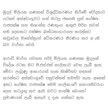
මුදල් මිලියන ගණනක් විශුද්ධිකරණය කිරීමේ චෝදනාව
යටතේ අත්අඩංගුවට ගත් හිටපු ජනපති පුත් යෝෂිත
රාජපක්ෂ සහ නිශාන්ත රණතුංග ඇතුළු පිරිස තවත්
සති දෙකකට රක්ෂිත බන්ධනාගාරගත කරන්නට
කඩුවෙල මහේස්ත්‍රාත් අධිකරණය තීරණය කර අැති
බව වාර්තා වෙයි.
ආරංචි මාර්ග පවසන පරිදි මිලියන ගණනක මුදලක්
විදේශ රටක සිට සී.එස්.එන් නාලිකාව වෙත ලැබී ඇත.
මේවා ලැබුණු ආකාරයක් ගැන නිශ්චිතව සඳහන්
කරන්නට අත්අඩංගුවේ පසුවන්නන් සමත්ව නැත. අනෙක්
අතට යෝෂිත රාජපක්ෂ මෙම නාලිකාවේ සභාපතිවරයා
ලෙස කටයුතු කර ඇති බවට සාක්ෂි බොහෝ
ප්‍රමාණයක් ලැබී ඇතැයි ද දැන ගන්නට ඇත.