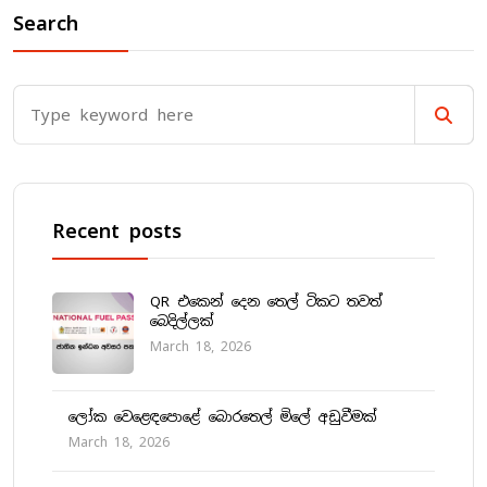
Search
Recent posts
QR එකෙන් දෙන තෙල් ටිකට තවත්
බෙදිල්ලක්
March 18, 2026
ලෝක වෙළෙඳපොළේ බොරතෙල් මිලේ අඩුවීමක්
March 18, 2026