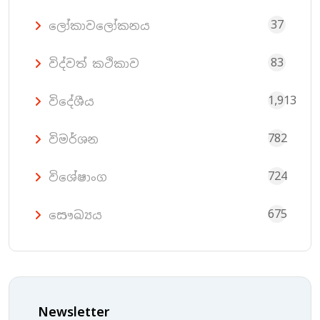
37
ලෝකාවලෝකනය
83
විද්වත් කථිකාව
1,913
විදේශීය
782
විමර්ශන
724
විශේෂාංග
675
සෞඛ්‍යය
Newsletter