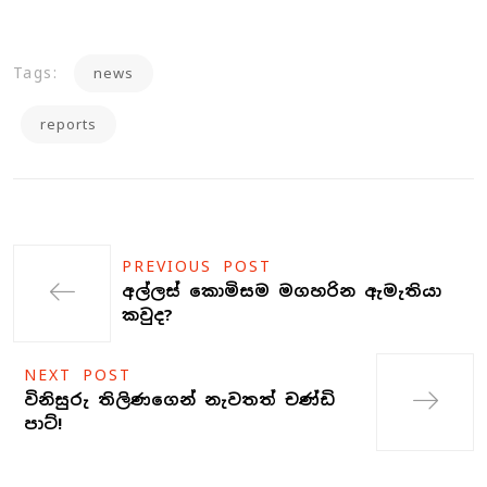
Tags:
news
reports
PREVIOUS POST
අල්ලස් කොමිසම මගහරින ඇමැතියා
කවුද?
NEXT POST
විනිසුරු තිලිණගෙන් නැවතත් චණ්ඩි
පාට්!