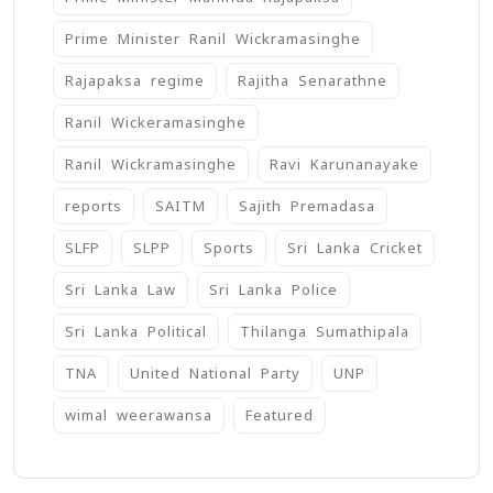
Prime Minister Ranil Wickramasinghe
Rajapaksa regime
Rajitha Senarathne
Ranil Wickeramasinghe
Ranil Wickramasinghe
Ravi Karunanayake
reports
SAITM
Sajith Premadasa
SLFP
SLPP
Sports
Sri Lanka Cricket
Sri Lanka Law
Sri Lanka Police
Sri Lanka Political
Thilanga Sumathipala
TNA
United National Party
UNP
wimal weerawansa
‍Featured