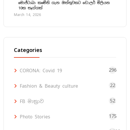
මොජ්ටාබා කමේනි ගැන ඔත්තුවකට ඩොලර් මිලියන
10ක තෑග්ගක්
March 14, 2026
Categories
296
CORONA: Covid 19
22
Fashion & Beauty culture
52
FB මාත්‍රාව
175
Photo Stories