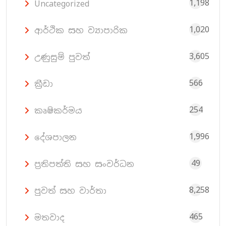
1,198
Uncategorized
1,020
ආර්ථික සහ ව්‍යාපාරික
3,605
උණුසුම් පුවත්
566
ක්‍රීඩා
254
කෘෂිකර්මය
1,996
දේශපාලන
49
ප්‍රතිපත්ති සහ සංවර්ධන
8,258
පුවත් සහ වාර්තා
465
මතවාද