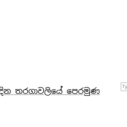
 එක්දින තරගාවලියේ පෙරමුණ