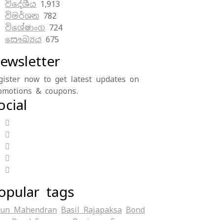
විදේශීය
1,913
විමර්ශන
782
විශේෂාංග
724
සෞඛ්‍යය
675
ewsletter
gister now to get latest updates on
omotions & coupons.
ocial
opular tags
jun Mahendran
Basil Rajapaksa
Bond