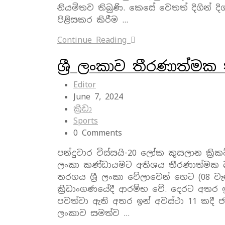
නියමිතව තිබුණි. කෙසේ වෙතත් දිගින් ද
පිළිසකර කිරීම …
Continue Reading
ශ්‍රී ලංකාව තීරණාත්ම
Editor
June 7, 2024
ක්‍රීඩා
Sports
0 Comments
පන්දුවාර විස්සයි-20 ලෝක කුසලාන ක්‍රික
ලංකා කණ්ඩායමට අතිශය තීරණාත්මක 
තරගය ශ්‍රී ලංකා වේලාවෙන් හෙට (08 වැනිදා
ක්‍රීඩාංගණයේදී ආරම්භ වේ. දෙරට අතර ඉ
පවත්වා ඇති අතර ඉන් අවස්ථා 11 කදී ජ
ලංකාව සමත්ව …