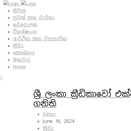
නිවස
පුවත් සහ වාර්තා
දේශපාලන
විශේෂාංග
ආර්ථික සහ ව්‍යාපාරික
ක්‍රීඩා
සෞඛ්‍යය
මතවාද
Home
ශ්‍රී ලංකා ක්‍රීඩිකාවෝ
ගනිති
Editor
June 16, 2024
ක්‍රීඩා