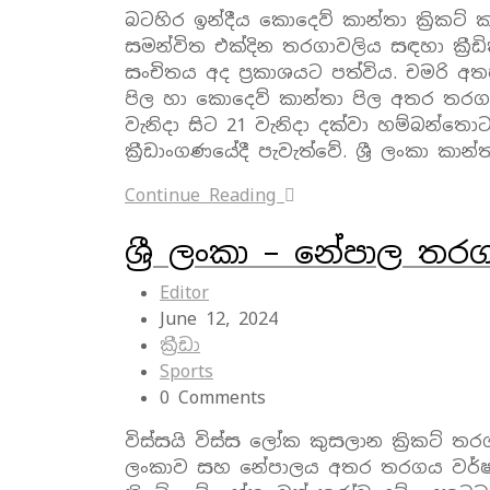
බටහිර ඉන්දීය කොදෙව් කාන්තා ක්‍රික
සමන්විත එක්දින තරගාවලිය සඳහා ක්‍රීඩිකා
සංචිතය අද ප්‍රකාශයට පත්විය. චමරි අතප
පිල හා කොදෙව් කාන්තා පිල අතර තරග 
වැනිදා සිට 21 වැනිදා දක්වා හම්බන්තොට ම
ක්‍රීඩාංගණයේදී පැවැත්වේ. ශ්‍රී ලංකා කාන්
Continue Reading
ශ්‍රී ලංකා – නේපාල ත
Editor
June 12, 2024
ක්‍රීඩා
Sports
0 Comments
විස්සයි විස්ස ලෝක කුසලාන ක්‍රිකට් තරග
ලංකාව සහ නේපාලය අතර තරගය වර්ෂා