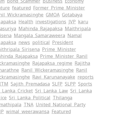
am
Bond Scammer
Business
Economy
ature
featured
Former Prime Minister
nil Wickramasinghe
GMOA
Gotabaya
japaksa
Health
investigations
JVP
karu
yasuriya
Mahinda Rajapaksa
Maithripala
risena
Mangala Samaraweera
Namal
japaksa
news
political
President
ithripala Sirisena
Prime Minister
hinda Rajapaksa
Prime Minister Ranil
ckramasinghe
Rajapaksa regime
Rajitha
narathne
Ranil Wickeramasinghe
Ranil
ckramasinghe
Ravi Karunanayake
reports
ITM
Sajith Premadasa
SLFP
SLPP
Sports
i Lanka Cricket
Sri Lanka Law
Sri Lanka
lice
Sri Lanka Political
Thilanga
mathipala
TNA
United National Party
NP
wimal weerawansa
‍Featured