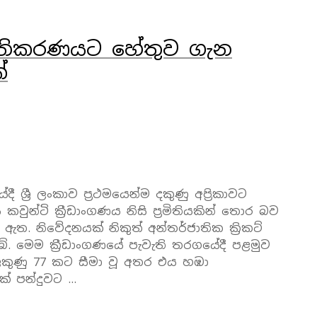
 පිතිකරණයට හේතුව ගැන
්
ශ්‍රී ලංකාව ප්‍රථමයෙන්ම දකුණු අප්‍රිකාවට
වුන්ටි ක්‍රීඩාංගණය නිසි ප්‍රමිතියකින් තොර බව
න ඇත. නිවේදනයක් නිකුත් අන්තර්ජාතික ක්‍රිකට්
. මෙම ක්‍රීඩාංගණයේ පැවැති තරගයේදී පළමුව
 ලකුණු 77 කට සීමා වූ අතර එය හඹා
 ක් පන්දුවට …