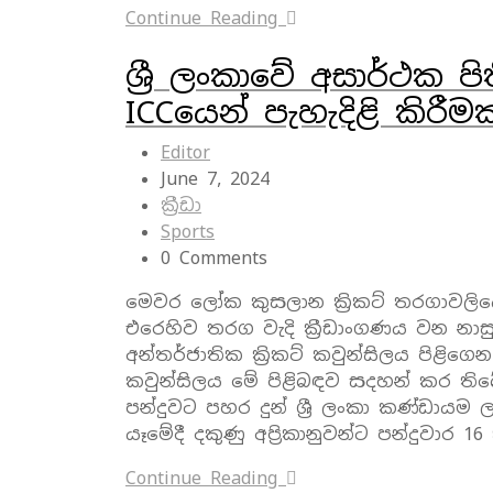
Continue Reading
ශ්‍රී ලංකාවේ අසාර්ථක
ICCයෙන් පැහැදිළි කිරීමක
Editor
June 7, 2024
ක්‍රීඩා
Sports
0 Comments
මෙවර ලෝක කුසලාන ක්‍රිකට් තරගාවලියේදී 
එරෙහිව තරග වැදි ක්‍රීඩාංගණය වන නාසු ක
අන්තර්ජාතික ක්‍රිකට් කවුන්සිලය පිළිගෙ
කවුන්සිලය මේ පිළිබඳව සදහන් කර තිබේ
පන්දුවට පහර දුන් ශ්‍රී ලංකා කණ්ඩායම
යෑමේදී දකුණු අප්‍රිකානුවන්ට පන්දුවාර 16
Continue Reading