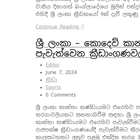
වාසිය දිනාගත් බංග්ලාදේශය මුලින් පන්
එහිදී ශ්‍රී ලංකා ක්‍රීඩකයෝ 9ක් දැවී ලකුණු
Continue Reading
ශ්‍රී ලංකා – කොදෙව් 
පැවැත්වෙන ක්‍රීඩාංගණ
Editor
June 7, 2024
ක්‍රීඩා
Sports
0 Comments
ශ්‍රී ලංකා කාන්තා කණ්ඩායමට එරෙහිව ප
තරගාවලියකට සහභාගිවීම සඳහා ශ්‍රී ල
කාන්තා කණ්ඩායමට එරෙහිව පැවැත්වීම
රාජපක්ෂ ක්‍රීඩාංගණයේදී පැවැත්වීමට 
කාලසටහනට අනුව පළමු එක්දින තරග 3 ගා