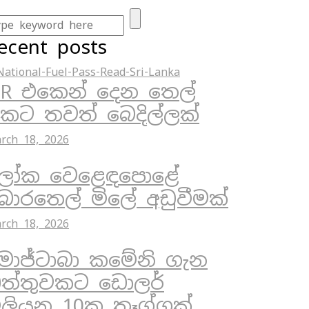
ecent posts
R එකෙන් දෙන තෙල්
ිකට තවත් බෙදිල්ලක්
rch 18, 2026
ෝක වෙළෙඳපොළේ
ොරතෙල් මිලේ අඩුවීමක්
rch 18, 2026
ොජ්ටාබා කමේනි ගැන
ත්තුවකට ඩොලර්
ිලියන 10ක තෑග්ගක්