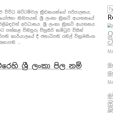
ු විවිධ මට්ටම්වල ක්‍රීඩකයන්ගේ පරිපාලනය,
R
ෝජනා කිහිපයක්. ශ්‍රී ලංකා ක්‍රිකට් ආයතනයේ
 පිළිබඳවත් අවධානය. ශ්‍රී ලංකා ක්‍රිකට් ආයතනය
පත්කළ විනිසුරු චිත්‍රසිරි කමිටුව විසින්
Q
ි කාර්යාලයේ දී ජනාධිපති රනිල් වික්‍රමසිංහ
ට
 සභාපති …
Ma
ල
ෙහි ශ්‍රී ලංකා පිල නම්
බ
Ma
ම
ඔ
ම