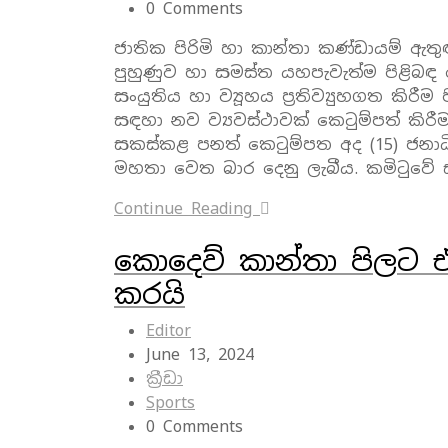
0 Comments
ජාතික පිරිමි හා කාන්තා කණ්ඩායම් ඇතුළ
පුහුණුව හා සමස්ත යහපැවැත්ම පිළිබඳ ය
සංයුතිය හා ව්‍යූහය ප්‍රතිව්‍යුහගත කිරීම
සඳහා නව ව්‍යවස්ථාවක් කෙටුම්පත් කිරීමට 
සකස්කළ පනත් කෙටුම්පත අද (15) ජනාධිපත
මහතා වෙත බාර දෙනු ලැබීය. කමිටුවේ
Continue Reading
කොදෙව් කාන්තා පිලට එර
කරයි
Editor
June 13, 2024
ක්‍රීඩා
Sports
0 Comments