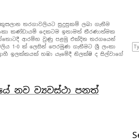
සලාන තරගාවලියට සුදුසුකම් ලබා ගැනීම
 ලංකා කණ්ඩායම් දෙකටම ඉතාමත් තීරණාත්මක
න්තොටදී ආරම්භ වුණු පළමු එක්දින තරගයෙන්
ිය 1-0 ක් ලෙසින් පෙරමුණ ගැනීමට ශ්‍රී ලංකා
‍රාහී ඉලක්කයක් හඹා යෑමේදී නිලක්ෂි ද සිල්වාගේ
තනයේ නව ව්‍යවස්ථා පනත්
S