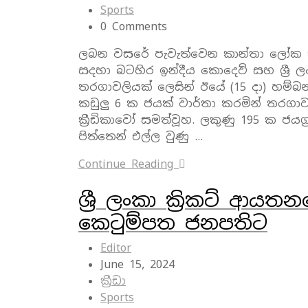
Sports
0 Comments
ලබන වසරේ පැවැත්වෙන කාන්තා ලෝක කු
සදහා බටහිර ඉන්දීය කොදෙව් සහ ශ්‍රී
තරගාවලියක් ලෙසින් ඊයේ (15 දා) හම්බ
කඩුලු 6 ක ජයක් වාර්තා කරමින් තරගාවල
ක්‍රීඩිකාවෝ සමත්වූහ. ලකුණු 195 ක ජයග්
පිත්තෙන් එල්ල වුණු …
Continue Reading
ශ්‍රී ලංකා ක්‍රිකට් ආය
කෙටුම්පත ජනපතිට
Editor
June 15, 2024
ක්‍රීඩා
Sports