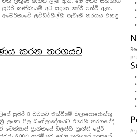
 එක ලකුණ බැගින් ලැබී ඇත. මේ අතර සහභාගී
ව සුපිරි කණ්ඩායම් අට සදහා තේරී පත්වී ඇත.
් අමෙරිකාවේ ලව්ඩර්හිල්හි පැවැති තරගය එකඳු
N
තීරණය කරන තරගයට
Re
pr
S
වලියේ සුපිරි 8 වටයට එක්වීමේ බලාපොරොත්තු
P
ශ්‍රී ලංකා පිල බංග්ලාදේශයට එරෙහි තරගයේදී
්සාස් ප්‍රාන්තයේ ඩලස්හි ග්‍රෑන්ඩ් ප්‍රේරී
Ar
ද පෙරවරු 6.00ට ආරම්භවූ මෙම තරගයේ කාසියේ