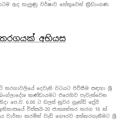
ිගටම ඇද හැලුණු වර්ෂාව හේතුවෙන් ක්‍රීඩාංගණ
ක තරගයක් අභියස
ට් තරගාවලියේ දෙවැනි වටයට පිවිසීම සඳහා ශ්‍රී
බංග්ලාදේශ කණ්ඩායමට එරෙහිව පැවැත්වෙන
 පෙ.ව. 6.00 ට ඩලස් නුවර ග්‍රෑන්ඩ් ප්‍රේරි
තිහාසයේ විස්සයි-20 ජාත්‍යන්තර තරග 16 ක්
ය වාර්තා කරමින් වැඩි ගෞරව අත්කරගැනීමට ශ්‍රී