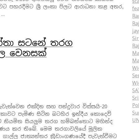
sc
දුවට පහරදීමට ශ්‍රී ලංකා පිලට ආරාධනා කළ අතර,
fe
 …
Ra
Ra
ja
Si
කාන්තා සටනේ තරග
Ra
වල වෙනසක්
Ma
Ma
Wi
Se
Wi
SA
Sr
Po
ැවැත්වෙන එක්දින සහ පන්දුවාර විස්සයි-20
Su
ංකාවට පැමිණ සිටින බටහිර ඉන්දීය කොදෙව්
U
ට නියමිත සියලුම තරග හම්බන්තොට මහින්ද
තීරණය කර තිබේ. මෙම තරගාවලියේ මූලික
ල්ල ජාත්‍යන්තර ක්‍රීඩාංගණයේදී පැවැත්වීමට