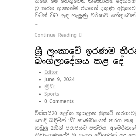
තිබේ. මේ හේතුවෙන් කණ්ඩායම් දෙකටම
වූ තරග තුනෙන්ම ජයගත් දකුණු අප්‍රිකා
විටින් විට ඇඳ හැලුණු වර්ෂාව හේතුවෙන
…
Continue Reading
ශ්‍රී ලංකාවේ ඉරණම 
බංග්ලාදේශය කළ දේ
Editor
June 9, 2024
ක්‍රීඩා
Sports
0 Comments
විස්සයි20 ලෝක කුසලාන ක්‍රිකට් තරගා
පොදි බඳිමින් ‘ඩී’ කාණ්ඩයෙන් තරග කළ 
කඩුලු 2කින් පරාජයට පත්විය. අමෙරිකාවේ ටෙක
ක්‍රීඩාංගණයේදී ශ්‍රී ලංකා වේලාවන් අ