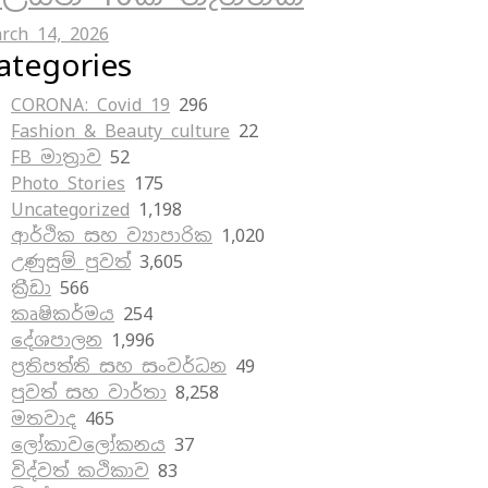
rch 14, 2026
ategories
CORONA: Covid 19
296
Fashion & Beauty culture
22
FB මාත්‍රාව
52
Photo Stories
175
Uncategorized
1,198
ආර්ථික සහ ව්‍යාපාරික
1,020
උණුසුම් පුවත්
3,605
ක්‍රීඩා
566
කෘෂිකර්මය
254
දේශපාලන
1,996
ප්‍රතිපත්ති සහ සංවර්ධන
49
පුවත් සහ වාර්තා
8,258
මතවාද
465
ලෝකාවලෝකනය
37
විද්වත් කථිකාව
83