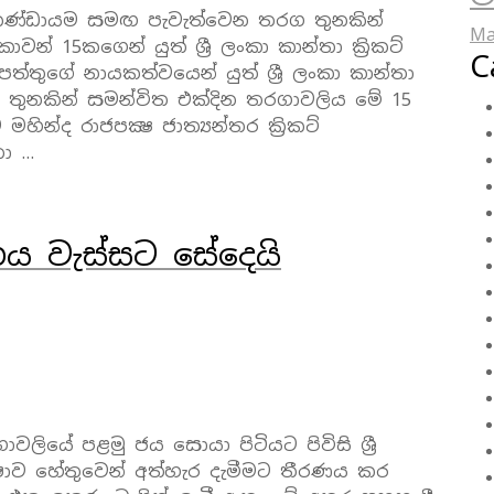
ට් කණ්ඩායම සමඟ පැවැත්වෙන තරග තුනකින්
Ma
වන් 15කගෙන් යුත් ශ්‍රී ලංකා කාන්තා ක්‍රිකට්
C
ත්තුගේ නායකත්වයෙන් යුත් ශ්‍රී ලංකා කාන්තා
තුනකින් සමන්විත එක්දින තරගාවලිය මේ 15
හින්ද රාජපක්‍ෂ ජාත්‍යන්තර ක්‍රිකට්
තා …
රගය වැස්සට සේදෙයි
ාවලියේ පළමු ජය සොයා පිටියට පිවිසි ශ්‍රී
ව හේතුවෙන් අත්හැර දැමීමට තීරණය කර