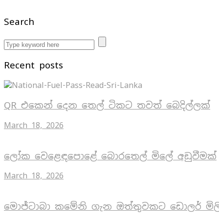
Search
Recent posts
QR එකෙන් දෙන තෙල් ටිකට තවත් බෙදිල්ලක්
March 18, 2026
ලෝක වෙළෙඳපොළේ බොරතෙල් මිලේ අඩුවීමක්
March 18, 2026
මොජ්ටාබා කමේනි ගැන ඔත්තුවකට ඩොලර් මිල