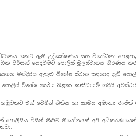
ීමට සංවිධානය කොට ඇති උද්ඝෝෂණය සහ විරෝධතා පෙළ
ධික පිරිසක් යෙදවීමට පොලිස් මූලස්ථානය තීරණය කර
රලියගහ මන්දිරය ඇතුළු විශේෂ ස්ථාන සඳහාද දැඩි පො
ලිස් විශේෂ කාර්ය බළකා කණ්ඩායම් හදිසි අවස්ථාව
ය හමුවකට එක් වෙමින් නීතිය හා සාමය අමාත්‍ය රංජි
 පොලිසිය විසින් කිසිම නියෝගයක් අපි අධිකරණයෙන
ෙනවා.