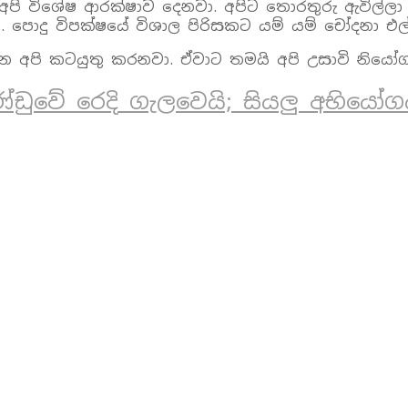
් අපි විශේෂ ආරක්ෂාව දෙනවා. අපිට තොරතුරු ඇවිල්ල
 පොදු විපක්ෂයේ විශාල පිරිසකට යම් යම් චෝදනා එල
න අපි කටයුතු කරනවා. ඒවාට තමයි අපි උසාවි නියෝ
්ඩුවේ රෙදි ගැලවෙයි; සියලු අභිය