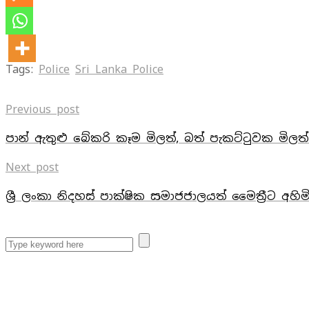
Tags:
Police
Sri Lanka Police
Previous post
පාන් ඇතුළු බේකරි කෑම මිලත්, බත් පැකට්ටුවක මිල
Next post
ශ්‍රී ලංකා නිදහස් පාක්ෂික සමාජජාලයත් මෛත්‍රීට අහ