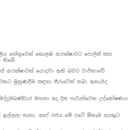
පාළිය හේතුවෙන් කොළඹ ආරක්ෂාවට පොලිස් සහ
 තිබේ.
ලිස් ආරක්ෂාවක් යොදවා ඇති බවට වාර්තාවේ.
කට මුහුණදීම සඳහා සීරුවෙන් තබා ඇතැයිද
ත් මද්දුමබණ්ඩාර මහතා අද දින පැවැත්වෙන උද්ඝෝෂණය
් ඉල්ලලා නැහැ. අපේ රජය මේ රටේ ඕනෑම අයකුට