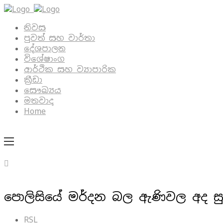
නිවස
පුවත් සහ වාර්තා
දේශපාලන
විශේෂාංග
ආර්ථික සහ ව්‍යාපාරික
ක්‍රීඩා
සෞඛ්‍යය
මතවාද
Home
පොලිසියේ මර්දන බල ඇණිවල අද ස
RSL