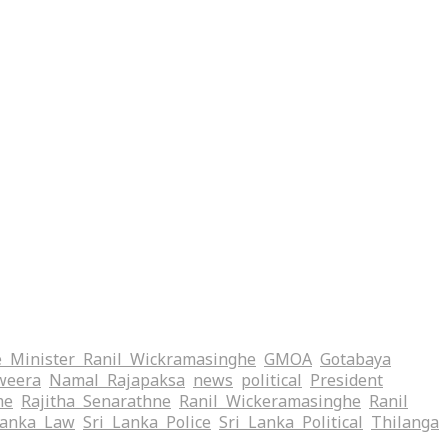
 Minister Ranil Wickramasinghe
GMOA
Gotabaya
weera
Namal Rajapaksa
news
political
President
me
Rajitha Senarathne
Ranil Wickeramasinghe
Ranil
Lanka Law
Sri Lanka Police
Sri Lanka Political
Thilanga