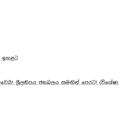
ත් ඉහළට
ිමිවෙයි! ශ්‍රීලනිපය ජනබලය සමඟින් පෙරට! (විශේෂ)