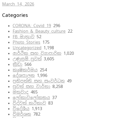
March 14, 2026
Categories
CORONA: Covid 19
296
Fashion & Beauty culture
22
FB මාත්‍රාව
52
Photo Stories
175
Uncategorized
1,198
ආර්ථික සහ ව්‍යාපාරික
1,020
උණුසුම් පුවත්
3,605
ක්‍රීඩා
566
කෘෂිකර්මය
254
දේශපාලන
1,996
ප්‍රතිපත්ති සහ සංවර්ධන
49
පුවත් සහ වාර්තා
8,258
මතවාද
465
ලෝකාවලෝකනය
37
විද්වත් කථිකාව
83
විදේශීය
1,913
විමර්ශන
782