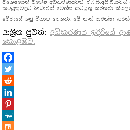
විශේෂයෙන් විශේෂ අධිකරණයටත්, එෆ්.සී.අයි.ඩී.යටත
කටයුතුවලට බාධාවක් වෙන්න කටයුතු කරනවා කියලා.
මේවායේ නඩු විභාග වෙනවා. මේ තැන් ආරක්ෂා කරන්
ආශ්‍රිත පුවත්:
අධිකරණය ඉදිරියේ ආණ
කොළඹට!