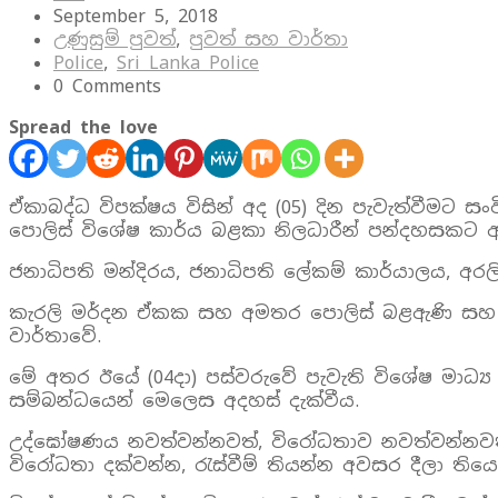
September 5, 2018
උණුසුම් පුවත්
,
පුවත් සහ වාර්තා
Police
,
Sri Lanka Police
0 Comments
Spread the love
ඒකාබද්ධ විපක්ෂය විසින් අද (05) දින පැවැත්ව
පොලිස් විශේෂ කාර්ය බළකා නිලධාරීන් පන්දහසකට අ
ජනාධිපති මන්දිරය, ජනාධිපති ලේකම් කාර්යාලය, අ
කැරලි මර්දන ඒකක සහ අමතර පොලිස් බළඇණි සහ පො
වාර්තාවේ.
මේ අතර ඊයේ (04දා) පස්වරුවේ පැවැති විශේෂ මාධ්‍
සම්බන්ධයෙන් මෙලෙස අදහස් දැක්වීය.
උද්ඝෝෂණය නවත්වන්නවත්, විරෝධතාව නවත්වන්නවත්
විරෝධතා දක්වන්න, රැස්වීම් තියන්න අවසර දීලා තිය