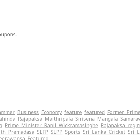
oupons.
ammer
Business
Economy
feature
featured
Former Prime
hinda Rajapaksa
Maithripala Sirisena
Mangala Samara
a
Prime Minister Ranil Wickramasinghe
Rajapaksa regi
ith Premadasa
SLFP
SLPP
Sports
Sri Lanka Cricket
Sri 
eerawansa
‍Featured