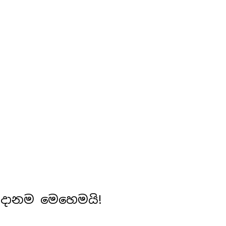
ුදානම මෙහෙමයි!