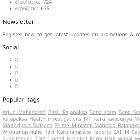
විශේෂාංග
724
සෞඛ්‍යය
675
Newsletter
Register now to get latest updates on promotions & c
Social
Popular tags
Arjun Mahendran
Basil Rajapaksa
Bond scam
Bond Sc
Rajapaksa
Health
investigations
JVP
karu jayasuriya
Ma
Maithripala Sirisena
Prime Minister Mahinda Rajapaks
Wickramasinghe
Ravi Karunanayake
reports
SAITM
Saj
Sumathipala
TNA
United National Party
UNP
wimal w