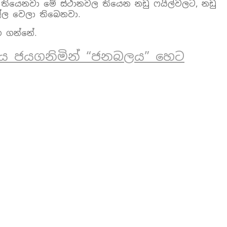
ා තියෙනවා මේ ස්ථානවල තියෙන නඩු ෆයිල්වලට, නඩු
්ල වෙලා තිබෙනවා.
ග ගන්නේ.
ෝගය ජයගනිමින් “ජනබලය” හෙට