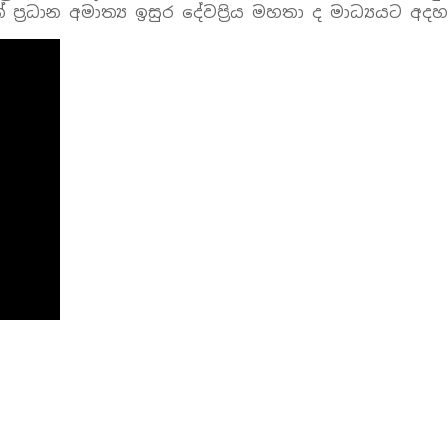
්‍රධාන අමාත්‍ය ඉසුර දේවප්‍රිය මහතා ද මාධ්‍යයට අද