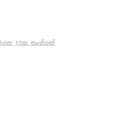
ියන 10ක තෑග්ගක්