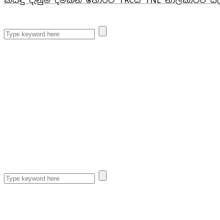
කිසිඳු දැනුම් දීමකින් තොරව TRCය TNL නාලිකාවට සීල