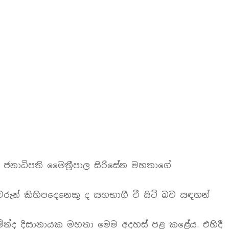
පති ජනාධිපති මෛත්‍රීපාල සිරිසේන මහතාගේ
වරුන් කිහිපදෙනෙකු ද සහභාගී වී සිටි බව සඳහන්
 දුමින්ද දිසානායක මහතා මෙම අදහස් පළ කළේය. එහිදී