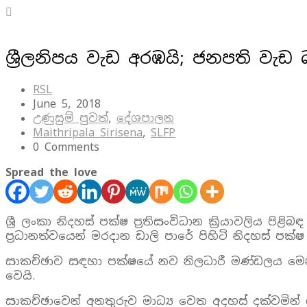
ශ්‍රීලනිපය වැඩ අරඹයි; ජනපති වැඩ 
RSL
June 5, 2018
උණුසුම් පුවත්
,
දේශපාලන
Maithripala Sirisena
,
SLFP
0 Comments
Spread the love
ශ්‍රී ලංකා නිදහස් පක්ෂ ප්‍රතිසංවිධාන ක්‍රියාවලිය
ප්‍රධානත්වයෙන් මරදාන ඩාලි පාරේ පිහිටි නිදහස් පක්ෂ
සාකච්ඡාව සඳහා පක්ෂයේ නව නිලධාරී මණ්ඩලය මෙන්ම 
වෙයි.
සාකච්ඡාවෙන් අනතුරුව මාධ්‍ය වෙත අදහස් දක්වමින් 