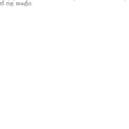
හස් පළ කළේය.