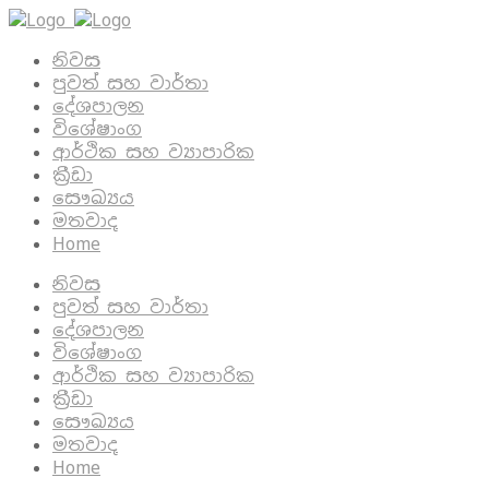
නිවස
පුවත් සහ වාර්තා
දේශපාලන
විශේෂාංග
ආර්ථික සහ ව්‍යාපාරික
ක්‍රීඩා
සෞඛ්‍යය
මතවාද
Home
නිවස
පුවත් සහ වාර්තා
දේශපාලන
විශේෂාංග
ආර්ථික සහ ව්‍යාපාරික
ක්‍රීඩා
සෞඛ්‍යය
මතවාද
Home