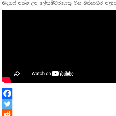
නිදහස් පක්ෂ උප ලේකම්වරයෙකු වන බස්නාහිර පළාත් ප