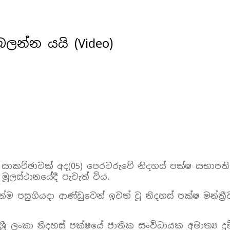
බලන්න යයි (Video)
 පිළිබඳ සාකච්ඡාවක් අද(05) පෙරවරුවේ නිදහස් පක්ෂ සභා
 මූලස්ථානයේදී පැවැත් විය.
පසුගියදා ආණ්ඩුවෙන් ඉවත් වූ නිදහස් පක්ෂ මන්ත්‍රී
ශ්‍රී ලංකා නිදහස් පක්ෂයේ ජාතික සංවිධායක අමාත්‍ය