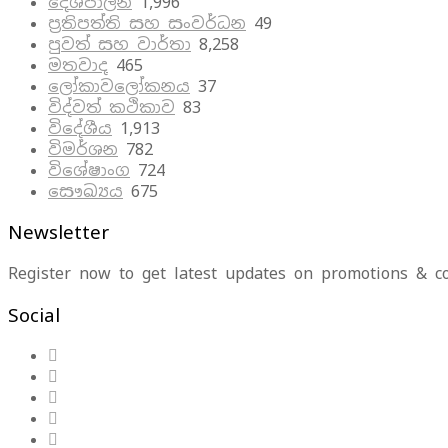
දේශපාලන
1,996
ප්‍රතිපත්ති සහ සංවර්ධන
49
පුවත් සහ වාර්තා
8,258
මතවාද
465
ලෝකාවලෝකනය
37
විද්වත් කථිකාව
83
විදේශීය
1,913
විමර්ශන
782
විශේෂාංග
724
සෞඛ්‍යය
675
Newsletter
Register now to get latest updates on promotions & c
Social