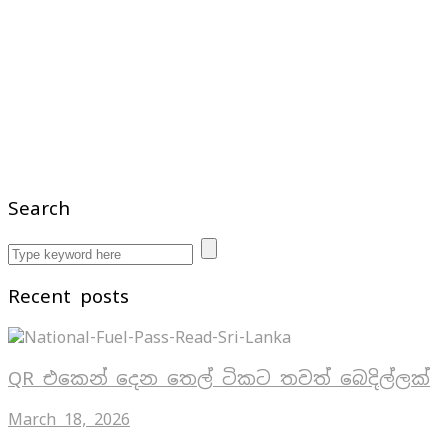
Search
Recent posts
QR එකෙන් දෙන තෙල් ටිකට තවත් බෙදිල්ලක්
March 18, 2026