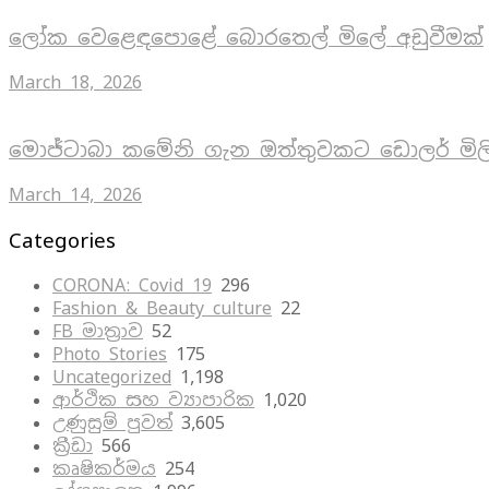
ලෝක වෙළෙඳපොළේ බොරතෙල් මිලේ අඩුවීමක්
March 18, 2026
මොජ්ටාබා කමේනි ගැන ඔත්තුවකට ඩොලර් මිල
March 14, 2026
Categories
CORONA: Covid 19
296
Fashion & Beauty culture
22
FB මාත්‍රාව
52
Photo Stories
175
Uncategorized
1,198
ආර්ථික සහ ව්‍යාපාරික
1,020
උණුසුම් පුවත්
3,605
ක්‍රීඩා
566
කෘෂිකර්මය
254