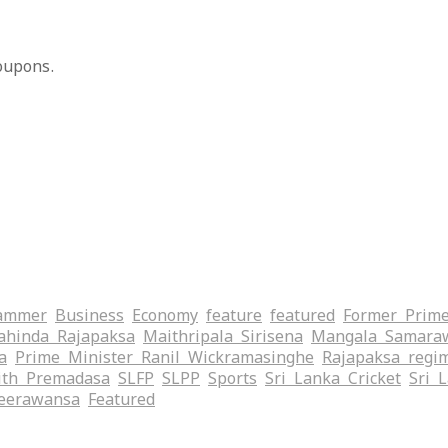
oupons.
ammer
Business
Economy
feature
featured
Former Prime
hinda Rajapaksa
Maithripala Sirisena
Mangala Samara
a
Prime Minister Ranil Wickramasinghe
Rajapaksa regi
ith Premadasa
SLFP
SLPP
Sports
Sri Lanka Cricket
Sri 
eerawansa
‍Featured