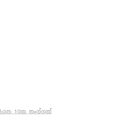
ියන 10ක තෑග්ගක්