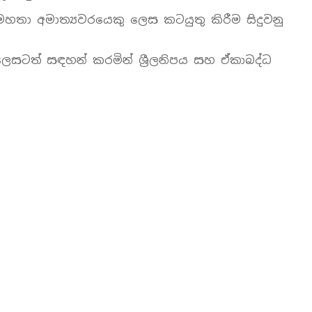
හතා අමාත්‍යවරයෙකු ලෙස කටයුතු කිරීම සිදුවනු
ලෙසටත් සඳහන් කරමින් ශ්‍රීලනිපය සහ ඒකාබද්ධ