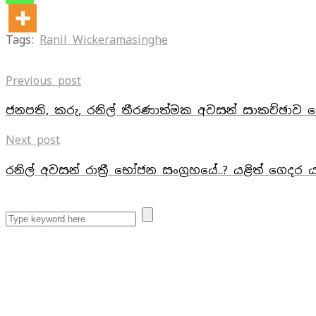
Tags:
Ranil Wickeramasinghe
Previous post
ජනපති, කරු, රනිල් තීරණාත්මක අවසන් සාකච්ඡා
Next post
රනිල් අවසන් රාත්‍රී භෝජන සංග්‍රහයේ..? යළිත් ගෙද