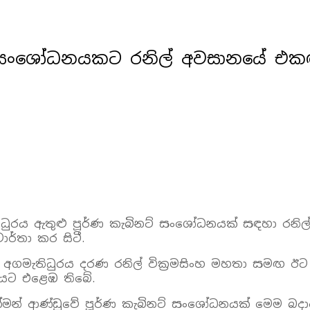
 සංශෝධනයකට රනිල් අවසානයේ එකඟවෙ
ගමැතිධුරය ඇතුළු පූර්ණ කැබිනට් සංශෝධනයක් සඳහා රනි
ර්තා කර සිටී.
් අගමැතිධුරය දරණ රනිල් වික්‍රමසිංහ මහතා සමඟ ඊ
රණයට එළෙඹ තිබේ.
 වත්මන් ආණ්ඩුවේ පූර්ණ කැබිනට් සංශෝධනයක් මෙම බද