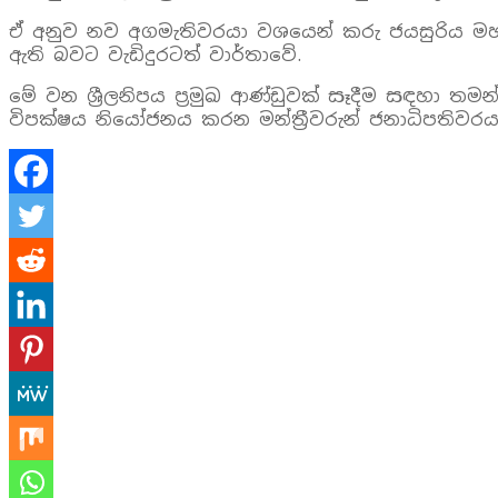
ඒ අනුව නව අගමැතිවරයා වශයෙන් කරු ජයසුරිය මහතා
ඇති බවට වැඩිදුරටත් වාර්තාවේ.
මේ වන ශ්‍රීලනිපය ප්‍රමුඛ ආණ්ඩුවක් සෑදීම සඳහා 
විපක්ෂය නියෝජනය කරන මන්ත්‍රීවරුන් ජනාධිපතිවරය