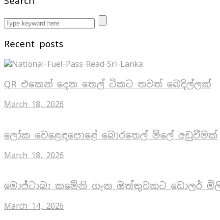
Search
Recent posts
QR එකෙන් දෙන තෙල් ටිකට තවත් බෙදිල්ලක්
March 18, 2026
ලෝක වෙළෙඳපොළේ බොරතෙල් මිලේ අඩුවීමක්
March 18, 2026
මොජ්ටාබා කමේනි ගැන ඔත්තුවකට ඩොලර් මිල
March 14, 2026