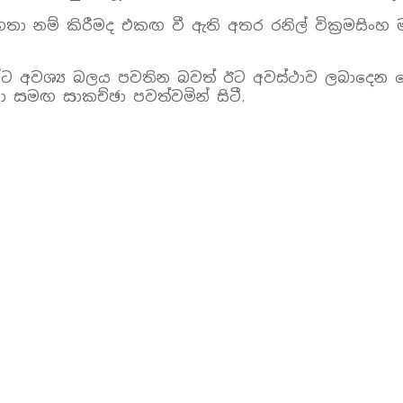
 නම් කිරීමද එකඟ වී ඇති අතර රනිල් වික්‍රමසිංහ ම
තමන්ට අවශ්‍ය බලය පවතින බවත් ඊට අවස්ථාව ලබාදෙන 
ා සමඟ සාකච්ඡා පවත්වමින් සිටී.