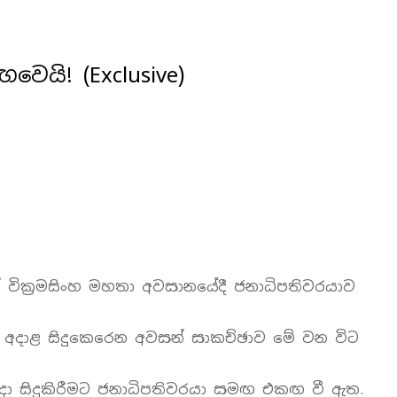
යි! (Exclusive)
ල් වික්‍රමසිංහ මහතා අවසානයේදී ජනාධිපතිවරයාව
ට අදාළ සිදුකෙරෙන අවසන් සාකච්ඡාව මේ වන විට
ාදා සිදුකිරීමට ජනාධිපතිවරයා සමඟ එකඟ වී ඇත.