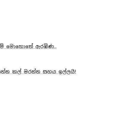
ව මේ මොහොතේ ඇරඹිණ..
ර යන්න කල් මරන්න සහය ඉල්ලයි!