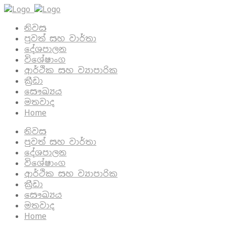
නිවස
පුවත් සහ වාර්තා
දේශපාලන
විශේෂාංග
ආර්ථික සහ ව්‍යාපාරික
ක්‍රීඩා
සෞඛ්‍යය
මතවාද
Home
නිවස
පුවත් සහ වාර්තා
දේශපාලන
විශේෂාංග
ආර්ථික සහ ව්‍යාපාරික
ක්‍රීඩා
සෞඛ්‍යය
මතවාද
Home