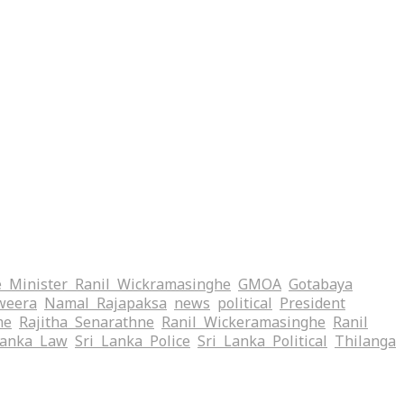
 Minister Ranil Wickramasinghe
GMOA
Gotabaya
weera
Namal Rajapaksa
news
political
President
me
Rajitha Senarathne
Ranil Wickeramasinghe
Ranil
Lanka Law
Sri Lanka Police
Sri Lanka Political
Thilanga