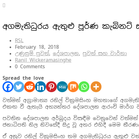
අගමැතිධුරය ඇතුළු පූර්ණ කැබිනට්
RSL
February 18, 2018
උණුසුම් පුවත්
,
දේශපාලන
,
පුවත් සහ වාර්තා
Ranil Wickeramasinghe
0 Comments
Spread the love
වත්මන් අග්‍රාමාත්‍ය රනිල් වික්‍රමසිංහ මහතාගේ අ
එකඟ වී ඇතැයි අභ්‍යන්තර දේශපාලන ආරංචි මාර්ග වා
පවතින දේශපාලන අර්බුදය විසඳීම වෙනුවෙන් වත්මන
ජනාධිපති නිල නිවසේදී සිදු වූ අතර එහිදී මෙම තී
ඒ අනුව රනිල් වික්‍රමසිංහ තම අගමැතිධුරය ඇතුළු