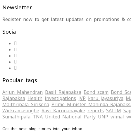
Newsletter
Register now to get latest updates on promotions & c
Social
Popular tags
Arjun Mahendran
Basil Rajapaksa
Bond scam
Bond Sc
Rajapaksa
Health
investigations
JVP
karu jayasuriya
Ma
Maithripala Sirisena
Prime Minister Mahinda Rajapaks
Wickramasinghe
Ravi Karunanayake
reports
SAITM
Saj
Sumathipala
TNA
United National Party
UNP
wimal w
Get the best blog stories into your inbox