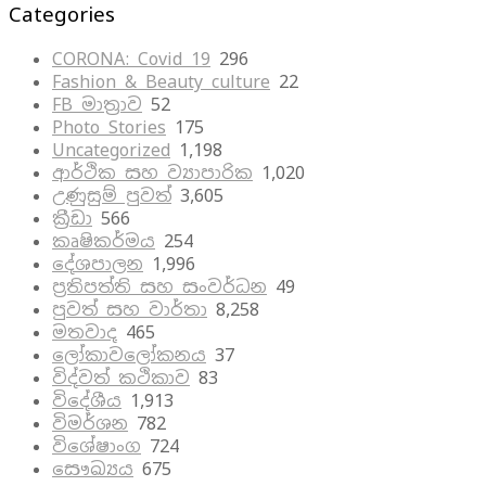
Categories
CORONA: Covid 19
296
Fashion & Beauty culture
22
FB මාත්‍රාව
52
Photo Stories
175
Uncategorized
1,198
ආර්ථික සහ ව්‍යාපාරික
1,020
උණුසුම් පුවත්
3,605
ක්‍රීඩා
566
කෘෂිකර්මය
254
දේශපාලන
1,996
ප්‍රතිපත්ති සහ සංවර්ධන
49
පුවත් සහ වාර්තා
8,258
මතවාද
465
ලෝකාවලෝකනය
37
විද්වත් කථිකාව
83
විදේශීය
1,913
විමර්ශන
782
විශේෂාංග
724
සෞඛ්‍යය
675