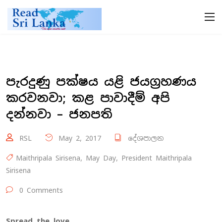
පැරදුණු පක්ෂය යළි ජයග්‍රහණය
කරවනවා; කළ පාවාදීම් අපි
දන්නවා – ජනපති
RSL
May 2, 2017
දේශපාලන
Maithripala Sirisena
,
May Day
,
President Maithripala
Sirisena
0 Comments
Spread the love