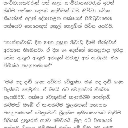
සංවිධායකවරුන් පත් කළා. සංවිධායකවරුන් ඉවත්
කිරීම පක්ෂය දෙකට කැඩීමක් බව කිව්වා. මේක
කියන්නේ අලුත් දේශපාලන පක්ෂයක් පිහිටුවාගෙන
පක්ෂයට නොයෙකුත් අකුල් හෙළමින් සිටින අයටයි.
“කාන්තාවන්ට දින 84ක ප්‍රසූත නිවාඩු දීමේ තීන්දුවක්
අරගනෙ තිබෙනවා. ඒ දින 84 දෙන්නේ සෙනසුරාදා ඉරිදා,
පෝය ඇතුළු ඇතුළු අනිකුත් නිවාඩු අත් හැරලයි. එය
විශිෂ්ඨ ජයග්‍රහණයක්“
“ඔබ අද දැඩි ලෙස අව්වට වේලුණා. ඔබ අද දැඩි ලෙස
වැස්සට තෙමුණා. ඒ ඔබේ රට වෙනුවෙන් තිබෙන
කැපකිරීම, පක්ෂය වෙනුවෙන් කැපකිරීම පෙන්නුම්
කිරීමක්. ඔබේ ඒ කැපකිරීම ශ්‍රීලනිපයේ අනාගත
ජයග්‍රහණයක් වෙනුවෙන්. ශ්‍රීලනිප ඉතිහාසයකට වැඩිම
පිරිසක් උතුරෙන් ආවේ මෙවරයි. මුලු රට වශයෙන්