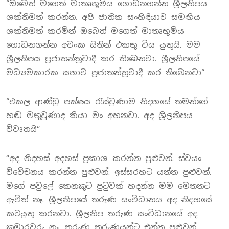
“ඔබෙත් මගෙත් මාතෘභූමිය ගොඩනගන්න ශ්‍රීලනිපය
ශක්තිමත් කරන්න. අපි ජාතික සංහිඳියාව සමඟිය
ශක්තිමත් කරමින් ඔබෙත් මගෙත් මාතෘභූමිය
ගොඩනගන්න අවංක සිතින් එකතු විය යුතුයි. මම
ශ්‍රීලනිපය ප්‍රජාතන්ත්‍රවාදී කර තිබෙනවා. ශ්‍රීලනිපයේ
මධ්‍යමකාරක සභාව ප්‍රජාතන්ත්‍රවාදී කර තිබෙනවා“
“එකල ආණ්ඩු පක්ෂය රැස්වුණාම නිදහසේ තමන්ගේ
හඬ මතුවුණාද කියා මං අහනවා. අද ශ්‍රීලනිපය
විවෘතයි“
“අද නිදහස් අදහස් ප්‍රකාශ කරන්න පුළුවන්. ස්වයං
විවේචනය කරන්න පුළුවන්. ඉස්සරහට යන්න පුළුවන්.
මගේ පවුලේ කෙනකුට පුටුවක් හදන්න මම මෙතනට
ඇවිත් නෑ. ශ්‍රීලනිපයේ තරුණ සංවිධානය අද නිදහසේ
කටයුතු කරනවා. ශ්‍රීලනිප තරුණ සංවිධානයේ අද
කුමාරවරු නෑ. තරුණ තරුණයන්ට එන්න පුළුවන්.