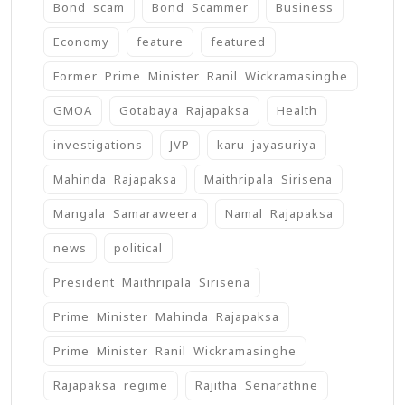
Bond scam
Bond Scammer
Business
Economy
feature
featured
Former Prime Minister Ranil Wickramasinghe
GMOA
Gotabaya Rajapaksa
Health
investigations
JVP
karu jayasuriya
Mahinda Rajapaksa
Maithripala Sirisena
Mangala Samaraweera
Namal Rajapaksa
news
political
President Maithripala Sirisena
Prime Minister Mahinda Rajapaksa
Prime Minister Ranil Wickramasinghe
Rajapaksa regime
Rajitha Senarathne