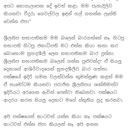
අපට නොගැලපෙන දේ ඉවත් කළා. මම පැහැදිලිව
කියනවා වීදුරු ගෙවල්වල ඉඳන් ගල් ගහන්න ලෑස්ති
වෙන්න එපා“
ශ්‍රීලනිප සභාපතිකම මම බලෙන් බාරගත්තේ නෑ. හිටපු
සභාපති හිටපු ජනාධිපති මට එන්න කියා කතා කර
බොහොම සුහදශීලී ලෙස සභාපතිකම බාර දුන්නා.
ශ්‍රීලනිප සභාපතිකම බලෙන් ගන්න පුළුවන්ද? ඒ සියලු
දෙනාගේ ආශිර්වාදයෙන් සුහදශීලීව බාර ගත්තා.
පක්ෂයේ ඉදිරි ගමන වලක්වන්න කුමන්ත්‍රණ කළත් මම
ඒ හැමෝටම කියනවා පරාජිත ශ්‍රීලනිපය ශක්තිමත්ව
ඉදිරියට අරගෙන ඇවිත් පෙන්වා තිබෙනවා. පක්ෂයට
ආදරය කරන සියලු දෙනාට මගේ ස්තුතිය පුද කරනවා.
අපි පක්ෂයෙන් කාටවත් යන්න කියා නෑ. පක්ෂයට
කාටවත් එන්න එපා කියලත් නෑ. අපි ආසන