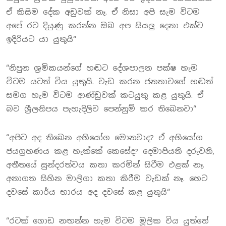
ඒ කිසිම දේක අඩුවක් නෑ. ඒ නිසා අපි සැම විටම
අපේ රට දියුණු කරන්න ඔබ අප සියලු දෙනා එක්ව
ඉදිරියට යා යුතුයි“
“නිපුන ශ්‍රමිකයන්ගේ හඬට දේශපාලන පක්ෂ හැම
විටම යටත් විය යුතුයි. වැඩ කරන ජනතාවගේ හඬත්
සමග හැම විටම ආණ්ඩුවක් කටයුතු කළ යුතුයි. ඒ
බව ශ්‍රීලනිපය පැහැදිලිව පෙන්නුම් කර තිබෙනවා“
“අපිට අද තිබෙන අභියෝග මොනවාද? ඒ අභියෝග
ජයග්‍රහණය කළ හැක්කේ කෙසේද? දෙමාපියනි දරුවනි,
අතීතයේ සුන්දරත්වය කතා කරමින් සිටීම ඵළක් නෑ.
අනාගත සිහින මාලිගා කතා කිරීම වැඩක් නෑ. හෙට
දවසේ කාර්ය භාරය අද දවසේ කළ යුතුයි“
“රටක් ගොඩ නඟන්න හැම විටම මූලික විය යුත්තේ