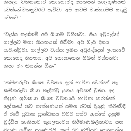
කියලා. වහිනකොට කොහොමද අයහපත් කාලගුණයක්
වෙන්නේ.මහනුවරට පෑව්වා. අපි ආවම වැස්සා.මම සතුටු
වෙනවා“
“වැස්ස නැත්නම් අපි ගියාම වහිනවා.. ගිය අවුරුද්දේ
ගාල්ලට මහා නියඟයක් තිබ්බා. අපි මැයි දිනය
පැවැත්වුවා. ගාල්ලට වැස්සා.ලබන අවුරුද්දෙත් ලංකාවේ
කොහෙද නියඟය, අපි හොයාගෙන ගිහින් වස්සනවා
කියා මං කියන්න ඕනෑ“
“කම්කරුවා කියන වචනය දැන් භාවිත වෙන්නේ නෑ.
කම්කරුවා කියා හැඳින්වූ යුගය අවසන් වුණා. අද
නිපුණ ශ්‍රමිකයා කියන වචනයයි භාවිතා කරන්නේ.
ලෝකයේ නව තාක්ෂණයත් සමග රටක් දියුණු කිරීමේදී
ඒ රටේ ප්‍රධාන ප්‍රාග්ධනය බවට පත්ව ඇත්තේ දැනුම
බුද්ධිය හැකියාව කුසලකාවය නිර්මාණශීලීභාවය සහ
නිපුණ ශ්‍රමික පුහුණවයි. අපේ රට ඉදිරියට ගෙනියන්න