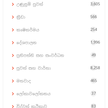
3,605
උණුසුම් පුවත්
566
ක්‍රීඩා
254
කෘෂිකර්මය
1,996
දේශපාලන
49
ප්‍රතිපත්ති සහ සංවර්ධන
8,258
පුවත් සහ වාර්තා
465
මතවාද
37
ලෝකාවලෝකනය
83
විද්වත් කථිකාව