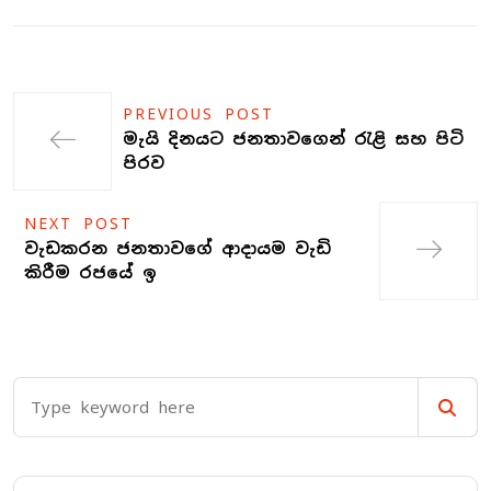
PREVIOUS POST
මැයි දිනයට ජනතාවගෙන් රැළි සහ පිටි
පිරව
NEXT POST
වැඩකරන ජනතාවගේ ආදායම වැඩි
කිරීම රජයේ ඉ