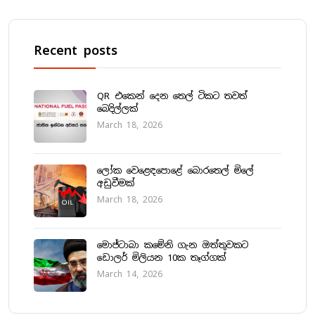
Recent posts
QR එකෙන් දෙන තෙල් ටිකට තවත්
බෙදිල්ලක්
March 18, 2026
ලෝක වෙළෙඳපොළේ බොරතෙල් මිලේ
අඩුවීමක්
March 18, 2026
මොජ්ටාබා කමේනි ගැන ඔත්තුවකට
ඩොලර් මිලියන 10ක තෑග්ගක්
March 14, 2026