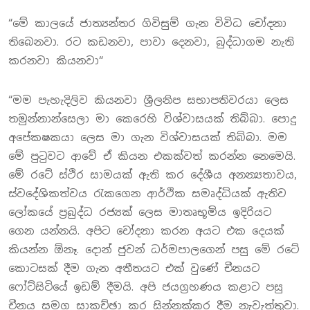
“මේ කාලයේ ජාත්‍යන්තර ගිවිසුම් ගැන විවිධ චෝදනා
තිබෙනවා. රට කඩනවා, පාවා දෙනවා, බුද්ධාගම නැති
කරනවා කියනවා“
“මම පැහැදිලිව කියනවා ශ්‍රීලනිප සභාපතිවරයා ලෙස
තමුන්නාන්සෙලා මා කෙරෙහි විශ්වාසයක් තිබ්බා. පොදු
අපේකෂකයා ලෙස මා ගැන විශ්වාසයක් තිබ්බා. මම
මේ පුටුවට ආවේ ඒ කියන එකක්වත් කරන්න නෙමෙයි.
මේ රටේ ස්ථිර සාමයක් ඇති කර දේශීය අනන්‍යතාවය,
ස්වදේශිකත්වය රැකගෙන ආර්ථික සමෘද්ධියක් ඇතිව
ලෝකයේ ප්‍රබුද්ධ රජ්‍යක් ලෙස මාතෘභූමිය ඉදිරියට
ගෙන යන්නයි. අපිට චෝදනා කරන අයට එක දෙයක්
කියන්න ඕනෑ. දොන් ජුවන් ධර්මපාලගෙන් පසු මේ රටේ
කොටසක් දීම ගැන අතීතයට එක් වුණේ චීනයට
ෆෝට්සිටියේ ඉඩම් දීමයි. අපි ජයග්‍රහණය කළාට පසු
චීනය සමග සාකච්ඡා කර සින්නක්කර දීම නැවැත්තුවා.