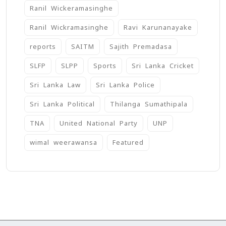
Ranil Wickeramasinghe
Ranil Wickramasinghe
Ravi Karunanayake
reports
SAITM
Sajith Premadasa
SLFP
SLPP
Sports
Sri Lanka Cricket
Sri Lanka Law
Sri Lanka Police
Sri Lanka Political
Thilanga Sumathipala
TNA
United National Party
UNP
wimal weerawansa
‍Featured