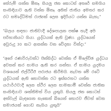
තේරුම් ගන්න ඕනෑ. සියලු ජන කොටස් අතරේ සමගිය
සංහිඳියාව ඇති වන්න ඕනෑ. අනිත් ජාතිය අමතර කර
රට සමෘද්ධිමත් රාජ්‍යක් ලෙස ඉදිරියට යන්න බැහැ.“
“බලය සඳහා ජාතිවාදී දේශපාලන පක්ෂ හැදී අපි
පරිහානියට ගියා. යුද්ධයක් ඇති වුණා. යුද්ධයෙන්
අවුරුදු 30 කට ආසන්න වන වේදනා වින්දා.“
“අපේ රණවිරුවන්ට පින්සිද්ධ වෙන්න ඒ ම්ලේච්ඡ යුද්ධය
අවසන් කර සාමය ඇති කර ගන්තා. ඒ සාමය යුදමය
වශයෙන් එල්ටීටීඊ පරාජය කිරීමයි. නැවත මේ රටේ
යුද්ධයක් ඇති නොවන්න රට ඉස්සරහට යන්න
යථාර්ථවාදී ලෙස ස්ථිර ලෙස සාමකාමී වෙන්න ජාතික
සංහිඳියාව ශක්තිමත් විය යුතුයි. සියලු ජන කොටස්
අත්වැල් බැඳගෙන සැකෙන් බියෙන් තොරව ජීවත් වෙන
සමාජයක් ගොඩ නැගිය යුතුයි“