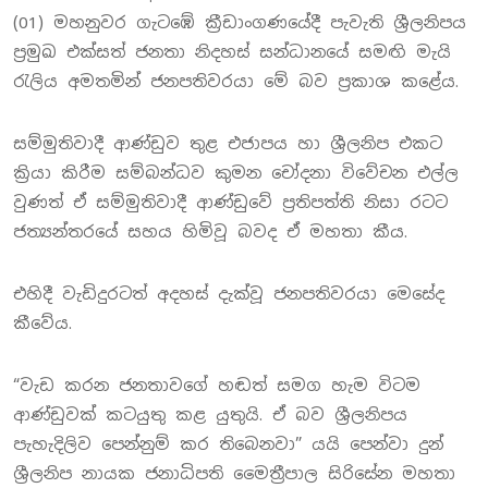
(01) මහනුවර ගැටඹේ ක්‍රීඩාංගණයේදී පැවැති ශ්‍රීලනිපය
ප්‍රමුඛ එක්සත් ජනතා නිදහස් සන්ධානයේ සමඟි මැයි
රැලිය අමතමින් ජනපතිවරයා මේ බව ප්‍රකාශ කළේය.
සම්මුතිවාදී ආණ්ඩුව තුළ එජාපය හා ශ්‍රීලනිප එකට
ක්‍රියා කිරීම සම්බන්ධව කුමන චෝදනා විවේචන එල්ල
වුණත් ඒ සම්මුතිවාදී ආණ්ඩුවේ ප්‍රතිපත්ති නිසා රටට
ජත්‍යන්තරයේ සහය හිමිවූ බවද ඒ මහතා කීය.
එහිදී වැඩිදුරටත් අදහස් දැක්වූ ජනපතිවරයා මෙසේද
කීවේය.
“වැඩ කරන ජනතාවගේ හඬත් සමග හැම විටම
ආණ්ඩුවක් කටයුතු කළ යුතුයි. ඒ බව ශ්‍රීලනිපය
පැහැදිලිව පෙන්නුම් කර තිබෙනවා” යයි පෙන්වා දුන්
ශ්‍රීලනිප නායක ජනාධිපති මෛත්‍රීපාල සිරිසේන මහතා