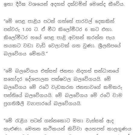
ඉතා දීර්ඝ වශයෙන් අදහස් දක්වමින් මෙසේද කීවේය.
“මේ පෙළ පාළිය පටන් ගත්තේ පාරවල් දෙකකින්
පස්වරු 1.00 ට. ඒ මීට කිලෝමීටර 6 කට එහා.
කිලෝමීටර හයේ පෙළ පාළි අවසන් කරන්න පැය
හයකට වඩා වැඩි වෙලාවක් ගත වුණා. ශ්‍රීලනිපයේ
බලවේගය මේකයි.“
“මේ බලවේගය එක්සත් ජනතා නිදහස් සන්ධානයේ
සහෝදර දේශපාලන පක්ෂවල බලවේගයයි. මේ
බලවේගය මේ රටේ වැඩකරන ජනතාවගේ කම්කරු
පන්තියේ බලවේගයයි. මේ බලවේගය මේ රටේ වාම
ප්‍රගතිශීලී ව්‍යාපාරයේ බලවේගයයි.
“මේ රැළිය පටන් ගන්නකොට මහා වැස්සක් ඇද
හැළුණා. මෙතන කථිකයන් කිව්වා අයහපත් කාලගුණය