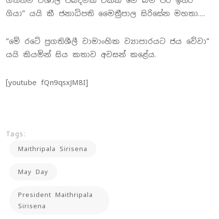
ගත්තම විශාල පිබිදීමක් එක්ක මේ බිම පිරී ඉතිරී
ගියා“ යයි කී ජනාධිපති මෛත්‍රීපාල සිරිසේන මහතා….
“මේ රටේ ප්‍රගතිශීලී වාමාංහික ව්‍යාපාරයට ජය වේවා“
යයි කියමින් සිය කතාව අවසන් කළේය.
[youtube fQn9qsxJM8I]
Tags:
Maithripala Sirisena
May Day
President Maithripala
Sirisena