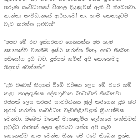
තරුණ සංවිධානයේ විශාල දියුණුවක් ඇති වී තිබෙනවා.
කාන්තා සංවිධානයේ ආර්යාවෝ නෑ. හැම කෙනකුටම
වැඩ කරන්න පුළුවන්“
“අපට මේ රට ඉස්සරහට ගෙනියන්න අපි හැම
කෙනෙක්ම වගකීම ඉෂ්ඨ කරන්න ඕනෑ. අපට තිබෙන
අභියෝග දුගී බව, දුප්පත් කමින් අපි කොහෙමද
නිදහස් වෙන්නේ?“
“දුගී බවෙන් නිදහස් වීමේ වර්ෂය ලෙස මේ වසර නම්
කළා. කාලගුණික දේශගුණික බාධාවන් තිබෙනවා.
රජයක් ලෙස තිරසර සංවර්ධනය මුල් කරගෙන දුගී බව
තුරන් කරන්න සංවර්ධන වැඩපිළිවෙළක් ක්‍රියාත්මක
වෙනවා. ඔබෙත් මගෙන් මාතෘභූමිය ලෝකයේ ශක්තිමත්
ප්‍රබුද්ධ රාජ්‍යක් ලෙස ඉදිරියට යන්න අපි සෑම
කෙනෙක්ම කැප වෙන්න ඕනෑ. මේ රටේ තිබෙන ප්‍රශ්න