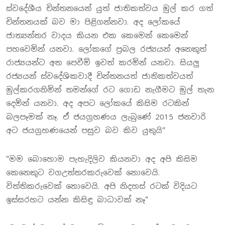
ස්වදේශීය චින්තනයෙන් යුත් ජාතිකත්වය මුල් කර ගත්
චින්තනයක් බව මා පිළිගන්නවා. අද ලෝකයේ
ජාත්‍යන්තර වාදය කියන එක කෙමෙන් කෙමෙන්
පහවෙමින් යනවා. ලෝකගේ ප්‍රබල රජ්‍යයන් අනෙකුත්
රාජ්‍යයන්ට අත පෙවීම් ඉවත් කරමින් යනවා. සියලු
රජ්‍යයන් ස්වදේශිකවාදී චින්තනයත් ජාතිකත්වයත්
මුල්කරගනිමින් තමන්ගේ රට ගොඩ නැගීමට මුල් තැන
දෙමින් යනවා. අද අපට ලෝකයේ කිසිම රටකින්
බලපෑමක් නෑ. ඒ ජයග්‍රහණය ලැබුණේ 2015 ජනවාරි
අට ජයග්‍රහණයෙන් පසුව බව කිව යුතුයි“
“මම බොහොම පැහැදිලිව කියනවා අද අපි කිසිම
කෙනෙකුට වගඋත්තරකරුවෙක් නොවෙයි.
විත්තිකරුවෙක් නොවෙයි. අපි නිදහස් රටක් විදියට
ඉස්සරහට යන්න කිසිඳු බාධාවක් නෑ“