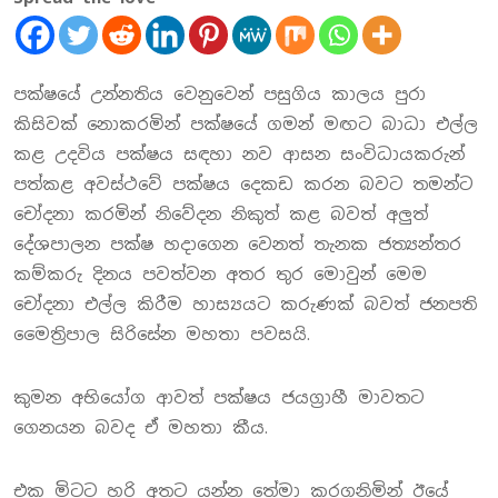
පක්ෂයේ උන්නතිය වෙනුවෙන් පසුගිය කාලය පුරා
කිසිවක් නොකරමින් පක්ෂයේ ගමන් මඟට බාධා එල්ල
කළ උදවිය පක්ෂය සඳහා නව ආසන සංවිධායකරුන්
පත්කළ අවස්ථවේ පක්ෂය දෙකඩ කරන බවට තමන්ට
චෝදනා කරමින් නිවේදන නිකුත් කළ බවත් අලුත්
දේශපාලන පක්ෂ හදාගෙන වෙනත් තැනක ජත්‍යන්තර
කම්කරු දිනය පවත්වන අතර තුර මොවුන් මෙම
චෝදනා එල්ල කිරීම හාස්‍යයට කරුණක් බවත් ජනපති
මෛත්‍රිපාල සිරිසේන මහතා පවසයි.
කුමන අභියෝග ආවත් පක්ෂය ජයග්‍රාහී මාවතට
ගෙනයන බවද ඒ මහතා කීය.
එක මිටට හරි අතට යන්න තේමා කරගනිමින් ඊයේ