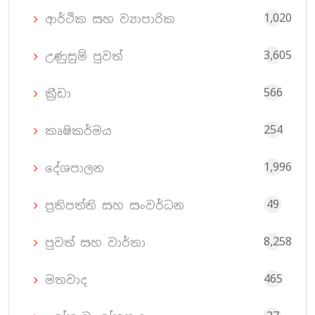
1,020
ආර්ථික සහ ව්‍යාපාරික
3,605
උණුසුම් පුවත්
566
ක්‍රීඩා
254
කෘෂිකර්මය
1,996
දේශපාලන
49
ප්‍රතිපත්ති සහ සංවර්ධන
8,258
පුවත් සහ වාර්තා
465
මතවාද