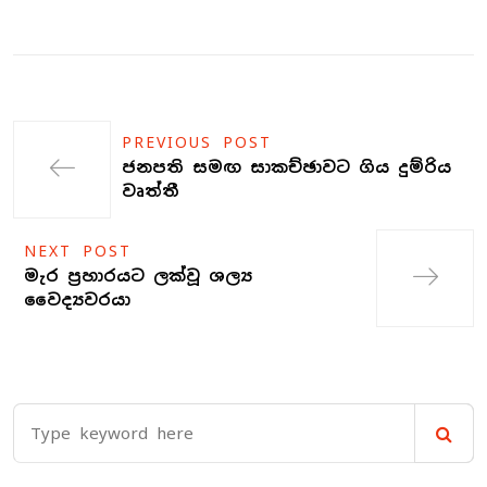
PREVIOUS POST
ජනපති සමඟ සාකච්ඡාවට ගිය දුම්රිය
වෘත්තී
NEXT POST
මැර ප්‍රහාරයට ලක්‌වූ ශල්‍ය
වෛද්‍යවරයා