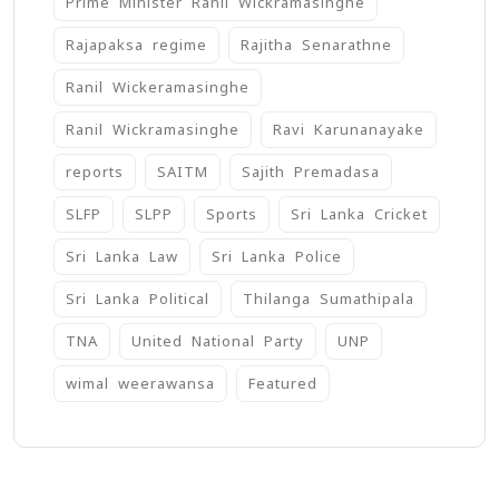
Prime Minister Ranil Wickramasinghe
Rajapaksa regime
Rajitha Senarathne
Ranil Wickeramasinghe
Ranil Wickramasinghe
Ravi Karunanayake
reports
SAITM
Sajith Premadasa
SLFP
SLPP
Sports
Sri Lanka Cricket
Sri Lanka Law
Sri Lanka Police
Sri Lanka Political
Thilanga Sumathipala
TNA
United National Party
UNP
wimal weerawansa
‍Featured