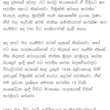
අසූ දහසක් වෙලා. රට කරවූ නායකයෝ ඒ විදියට අප
පරාදීන කොට තිබෙනවා. විමුක්ති අරගල කරන්න
සිංහල, දෙමළ, මුස්ලිම් හැම කෙනෙක්ම දායක වුණා.
ඒත් එදා පැවැති අවම ජාතික සමඟියවත් ආරක්ෂා කර
ගැනීමට අද වන විට හැකියාවක් ලැබී නැහැ.
අද අපට ජය ගැනීමට සටන් දෙකක් තිබෙනවා. අපේ
රට කන පාලකයන්ගෙන් රට නිදහස් කර ගැනීම එකක්.
ඒක නිදහස් අරගලයක්. ජාතික මූල්‍ය අරමුදල, ලෝක
බැංකුව ආදී අපේ රට පරාදීන කරන බලවේගවලට
විරුද්ධවත් සටනක් කළ යුතුයි. 1848 කුඩාපොළ හිමි
ලබාදුන් විමුක්ති සටන් පාඨය අදටත් පවතිනවා. ඒත්
එම ප්‍රධාන ප්‍රශ්නය අමතක කරන්න 19 වැනි
සංශෝධන ආදී විවිධ මාතෘකා පාලකයන් විසින්
කරළියට ගේනවා.
1950 වන විට රටේ ආර්ථිකයට කෘෂිකර්මාන්තයේ