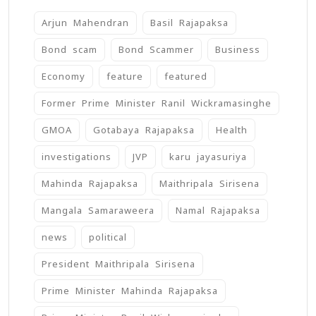
Arjun Mahendran
Basil Rajapaksa
Bond scam
Bond Scammer
Business
Economy
feature
featured
Former Prime Minister Ranil Wickramasinghe
GMOA
Gotabaya Rajapaksa
Health
investigations
JVP
karu jayasuriya
Mahinda Rajapaksa
Maithripala Sirisena
Mangala Samaraweera
Namal Rajapaksa
news
political
President Maithripala Sirisena
Prime Minister Mahinda Rajapaksa