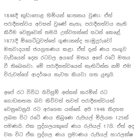
1848දී කුඩාපොළ හිමියන් ඝාතනය වුණා. ඒත්
පරාදීනත්වය අවසන් වුණේ නැහැ. පරාදීනත්වය නැති
කිරීම වෙනුවෙන් තමයි උන්වහන්සේ සටන් කෙළේ.
1873දී මිගෙට්ටුවත්තේ ගුණානන්ද හාමුදුරුවෝ
මතවාදයක් ජයග්‍රහණය කළා. ඒත් දැන් ණය පංගුව
වැඩියෙන් දෙන රටවල අයගේ මතය අපේ රටේ මතය
වී තිබෙනවා. මේ පරාදීනත්වයෙන් නැඟිටින්න නම් එම
විරුවන්ගේ ආදර්ශය නැවත කියවා ගත යුතුයි.
අපේ රට විවිධ ගිවිසුම් අස්සන් කරමින් රට
ගොඩනඟන බව කිව්වත් තවත් පරාදීනත්වයක්
වෙනුවෙනුයි රට අරගෙන යන්නේ. අපි 1948 නිදහස
ලබන විට රටේ ණය තිබුණෙ රුපියල් මිලියන 125ක්
පමණයි. එක පුද්ගලයකුගේ ණය රුපියල් 17යි. ඒත් අද
වන විට ඒක පුද්ගල ණය ප්‍රමාණය රුපියල් හාරලක්ෂ