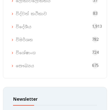
37
ලෝකාවලෝකනය
83
විද්වත් කථිකාව
1,913
විදේශීය
782
විමර්ශන
724
විශේෂාංග
675
සෞඛ්‍යය
Newsletter