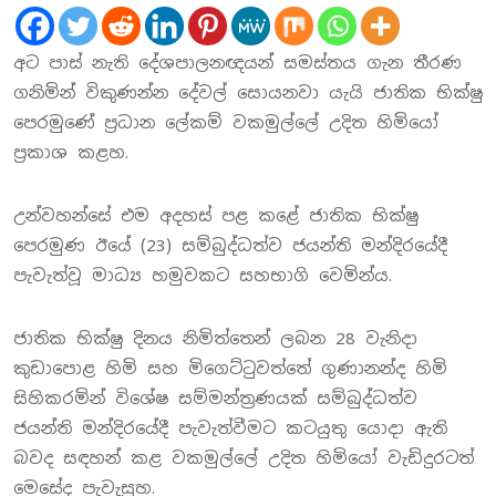
අට පාස් නැති දේශපාලනඥයන් සමස්තය ගැන තීරණ
ගනිමින් විකුණන්න දේවල් සොයනවා යැයි ජාතික භික්ෂු
පෙරමුණේ ප්‍රධාන ලේකම් වකමුල්ලේ උදිත හිමියෝ
ප්‍රකාශ කළහ.
උන්වහන්සේ එම අදහස් පළ කළේ ජාතික භික්ෂු
පෙරමුණ ඊයේ (23) සම්බුද්ධත්ව ජයන්ති මන්දිරයේදී
පැවැත්වූ මාධ්‍ය හමුවකට සහභාගි වෙමින්ය.
ජාතික භික්ෂු දිනය නිමිත්තෙන් ලබන 28 වැනිදා
කුඩාපොළ හිමි සහ මිගෙට්ටුවත්තේ ගුණානන්ද හිමි
සිහිකරමින් විශේෂ සම්මන්ත්‍රණයක් සම්බුද්ධත්ව
ජයන්ති මන්දිරයේදී පැවැත්වීමට කටයුතු යොදා ඇති
බවද සඳහන් කළ වකමුල්ලේ උදිත හිමියෝ වැඩිදුරටත්
මෙසේද පැවැසූහ.