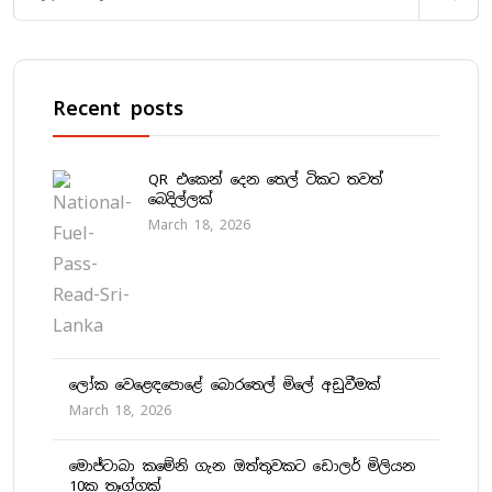
Recent posts
QR එකෙන් දෙන තෙල් ටිකට තවත්
බෙදිල්ලක්
March 18, 2026
ලෝක වෙළෙඳපොළේ බොරතෙල් මිලේ අඩුවීමක්
March 18, 2026
මොජ්ටාබා කමේනි ගැන ඔත්තුවකට ඩොලර් මිලියන
10ක තෑග්ගක්