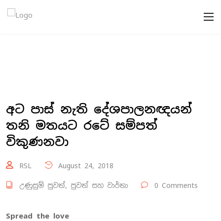
අට පාස් නැති දේශපාලනඥයන්
තනි මතයට රටේ සම්පත්
විකුණනවා
RSL
August 24, 2018
උණුසුම් පුවත්
,
පුවත් සහ වාර්තා
0 Comments
Spread the love