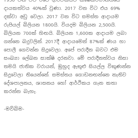
දායකත්වය 40%ක් වුණා. 2017 වන විට එය 69%
දක්වා අඩු වෙලා. 2017 වන විට සමස්ත ආදායම
රුපියල් බිලියන 1800යි. වියදම බිලියන 2,500යි.
බිලියන 700ක් හිඟයි. බිලියන 1,600ක ආදායම ලබා
ගන්නෙ බදුවලින්. 2017දී ආදායමෙන් 87%ක් ණය හා
පොලී ගෙවන්න සිදුවෙලා. අපේ පරාදීන බවට එම
සංඛ්‍යා ලේඛන සාක්ෂි දරනවා. මේ පරාදීනත්වය නිසා
තමයි ජාතික වරායන්, මුහුද ඇතුළු සියල්ල විකුණන්න
සිදුවෙලා තියෙන්නේ. සමස්තය ගොඩනඟන්නෙ නැතිව
දේශපාලනය, ශාසනය හෝ ආර්ථිකය ගැන කතා
කරන්න බැහැ.
-මව්බිම-