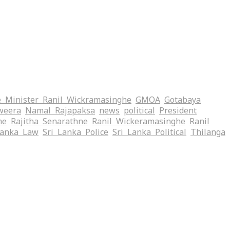
 Minister Ranil Wickramasinghe
GMOA
Gotabaya
weera
Namal Rajapaksa
news
political
President
me
Rajitha Senarathne
Ranil Wickeramasinghe
Ranil
Lanka Law
Sri Lanka Police
Sri Lanka Political
Thilanga