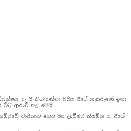
විපක්ෂය යැ යි කියාගන්නා පිරිස ඊයේ හැසිරුණේ ඉතා
 විට ආරංචි පළ වෙයි.
කමිටුවේ වාර්තාව හෙට දින ලැබීමට නියමිත ය. ඊයේ