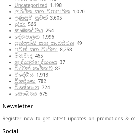
Uncategorized
1,198
ආර්ථික සහ ව්‍යාපාරික
1,020
උණුසුම් පුවත්
3,605
ක්‍රීඩා
566
කෘෂිකර්මය
254
දේශපාලන
1,996
ප්‍රතිපත්ති සහ සංවර්ධන
49
පුවත් සහ වාර්තා
8,258
මතවාද
465
ලෝකාවලෝකනය
37
විද්වත් කථිකාව
83
විදේශීය
1,913
විමර්ශන
782
විශේෂාංග
724
සෞඛ්‍යය
675
Newsletter
Register now to get latest updates on promotions & c
Social