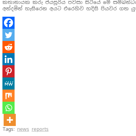
කතානායක කරු ජයසූරිය පවසා සිටියේ මේ සම්බන්ධයෙ
අන්දමින් හැසිරෙන අයට එරෙහිව හදිසි පියවර ගත යු
Tags:
news
reports