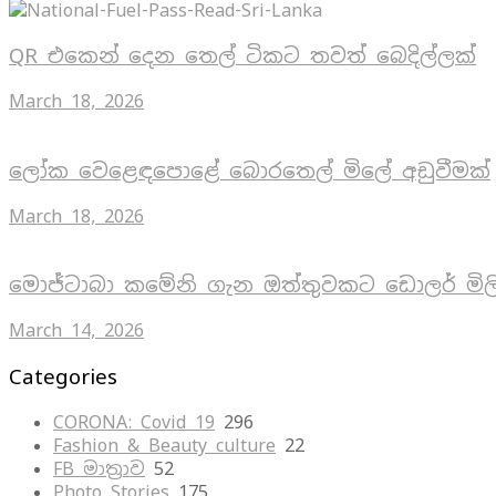
QR එකෙන් දෙන තෙල් ටිකට තවත් බෙදිල්ලක්
March 18, 2026
ලෝක වෙළෙඳපොළේ බොරතෙල් මිලේ අඩුවීමක්
March 18, 2026
මොජ්ටාබා කමේනි ගැන ඔත්තුවකට ඩොලර් මිල
March 14, 2026
Categories
CORONA: Covid 19
296
Fashion & Beauty culture
22
FB මාත්‍රාව
52
Photo Stories
175