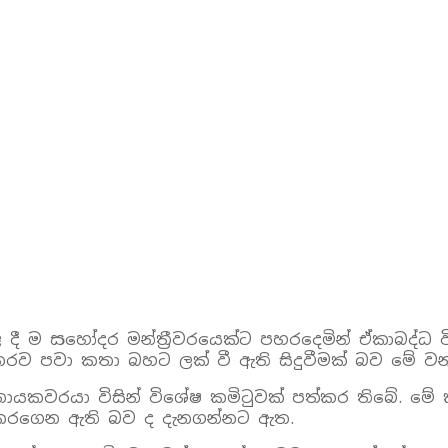
ළ දී ම සහෝදර මන්ත්‍රීවරයෙක්ට පහරදෙමින් ඒකාබද්ධ 
තරව පවා කතා බහට ලක් වී ඇති සිදුවීමක් බව මේ වන
ායකවරයා විසින් විශේෂ කමිටුවක් පත්කර තිබේ. මේ 
ී කරගෙන ඇති බව ද දැනගන්නට ඇත.