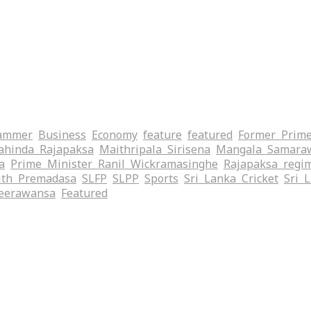
ammer
Business
Economy
feature
featured
Former Prime
hinda Rajapaksa
Maithripala Sirisena
Mangala Samara
a
Prime Minister Ranil Wickramasinghe
Rajapaksa regi
ith Premadasa
SLFP
SLPP
Sports
Sri Lanka Cricket
Sri 
eerawansa
‍Featured