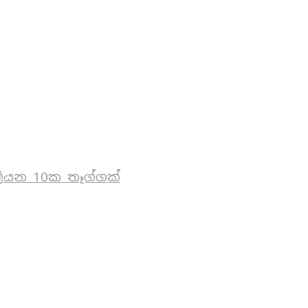
ියන 10ක තෑග්ගක්