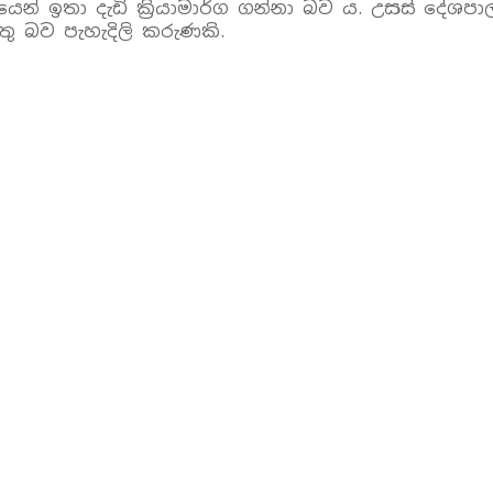
න් ඉතා දැඩි ක්‍රියාමාර්ග ගන්නා බව ය. උසස් දේශ
තු බව පැහැදිලි කරුණකි.