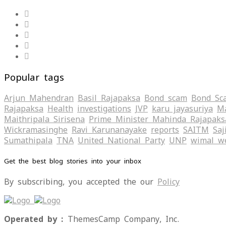
Popular tags
Arjun Mahendran
Basil Rajapaksa
Bond scam
Bond Sc
Rajapaksa
Health
investigations
JVP
karu jayasuriya
Ma
Maithripala Sirisena
Prime Minister Mahinda Rajapaks
Wickramasinghe
Ravi Karunanayake
reports
SAITM
Saj
Sumathipala
TNA
United National Party
UNP
wimal w
Get the best blog stories into your inbox
By subscribing, you accepted the our
Policy
Operated by :
ThemesCamp Company, Inc.