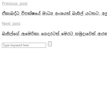
Previous post
ඒකාබද්ධ විපක්ෂයේ මාධ්‍ය අංශයත් බැසිල් යටතට; අල
Next post
බැසිල්ගේ ඇමෙරිකා ගෙදරටත් මෙරට හමුදාවෙන් ආරක්