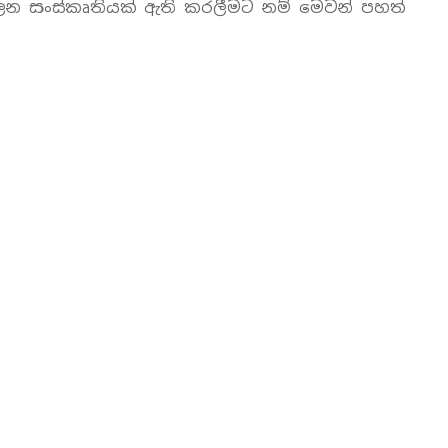
පාලන සංස්කෘතියක් ඇති කරලීමට නම් මෙවන් පහත්