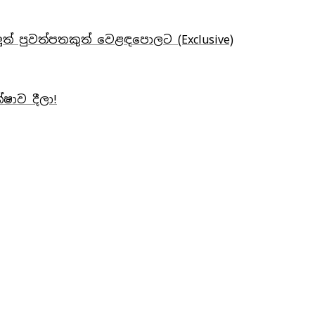
ුත් පුවත්පතකුත් වෙළඳපොලට (Exclusive)
ෂාව දීලා!