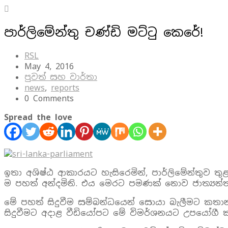
පාර්ලිමේන්තු චණ්ඩි මට්ටු කෙරේ!
RSL
May 4, 2016
පුවත් සහ වාර්තා
news
,
reports
0 Comments
Spread the love
ඉතා අශිෂ්ඨ ආකාරයට හැසිරෙමින්, පාර්ලිමේන්තුව තු
ම පහත් අන්දමිනි. එය මෙරට පමණක් නොව ජාත්‍යන්
මේ පහත් සිදුවීම සම්බන්ධයෙන් සොයා බැලීමට කතාන
සිදුවීමට අදාළ වීඩියෝපට මේ විමර්ශනයට උපයෝග