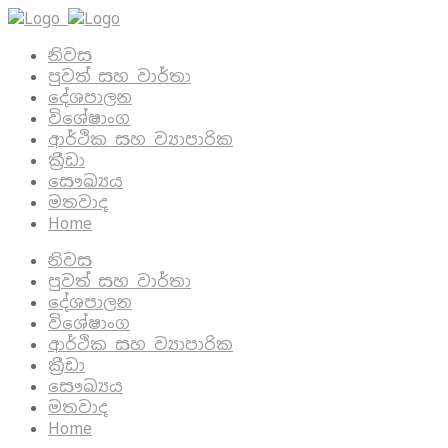
නිවස
පුවත් සහ වාර්තා
දේශපාලන
විශේෂාංග
ආර්ථික සහ ව්‍යාපාරික
ක්‍රීඩා
සෞඛ්‍යය
මතවාද
Home
නිවස
පුවත් සහ වාර්තා
දේශපාලන
විශේෂාංග
ආර්ථික සහ ව්‍යාපාරික
ක්‍රීඩා
සෞඛ්‍යය
මතවාද
Home