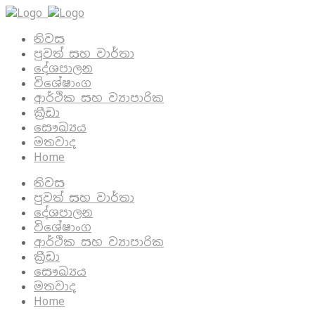
නිවස
පුවත් සහ වාර්තා
දේශපාලන
විශේෂාංග
ආර්ථික සහ ව්‍යාපාරික
ක්‍රීඩා
සෞඛ්‍යය
මතවාද
Home
නිවස
පුවත් සහ වාර්තා
දේශපාලන
විශේෂාංග
ආර්ථික සහ ව්‍යාපාරික
ක්‍රීඩා
සෞඛ්‍යය
මතවාද
Home