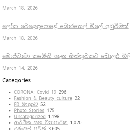
March 18, 2026
ලෝක වෙළෙඳපොළේ බොරතෙල් මිලේ අඩුවීමක්
March 18, 2026
මොජ්ටාබා කමේනි ගැන ඔත්තුවකට ඩොලර් මිල
March 14, 2026
Categories
CORONA: Covid 19
296
Fashion & Beauty culture
22
FB මාත්‍රාව
52
Photo Stories
175
Uncategorized
1,198
ආර්ථික සහ ව්‍යාපාරික
1,020
උණුසුම් පුවත්
3,605