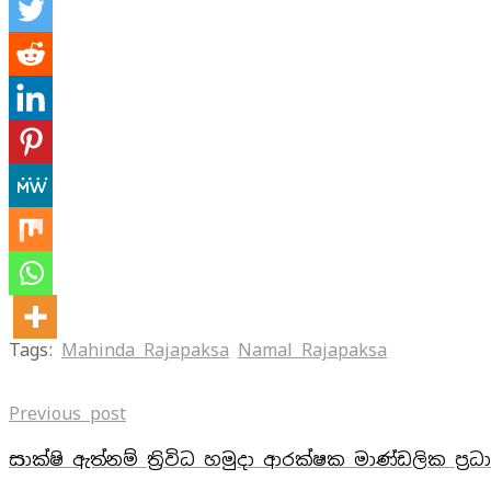
Tags:
Mahinda Rajapaksa
Namal Rajapaksa
Previous post
සාක්ෂි ඇත්නම් ත්‍රිවිධ හමුදා ආරක්‌ෂක මාණ්‌ඩලික ප්‍රධ