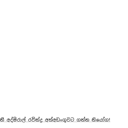
ානී අද්මිරාල් රවින්ද්‍ර අත්අඩංගුවට ගන්න නියෝග!