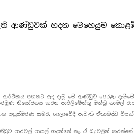
ැති ආණ්ඩුවක් හදන මෙහෙයුම කොළඹ
 ආර්ථිකය පහතට ඇද දැමූ මේ ආණ්ඩුව පෙරළා දැමීමේ ම
රමුණ නියෝජනය කරන පාර්ලිමේන්තු මන්ත්‍රි නාමල් ර
ග අනුස්මරණ සමරු ශාලාවේදී පැවැති ඒකාබද්ධ විපක්
ඩුව පාරවල් පාසල් හදන්නේ නෑ. ඒ බදුවලින් කරන්නේ 