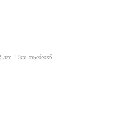
ියන 10ක තෑග්ගක්