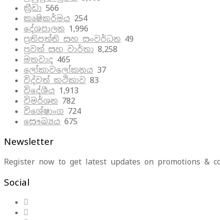
ක්‍රීඩා
566
කෘෂිකර්මය
254
දේශපාලන
1,996
ප්‍රතිපත්ති සහ සංවර්ධන
49
පුවත් සහ වාර්තා
8,258
මතවාද
465
ලෝකාවලෝකනය
37
විද්වත් කථිකාව
83
විදේශීය
1,913
විමර්ශන
782
විශේෂාංග
724
සෞඛ්‍යය
675
Newsletter
Register now to get latest updates on promotions & c
Social