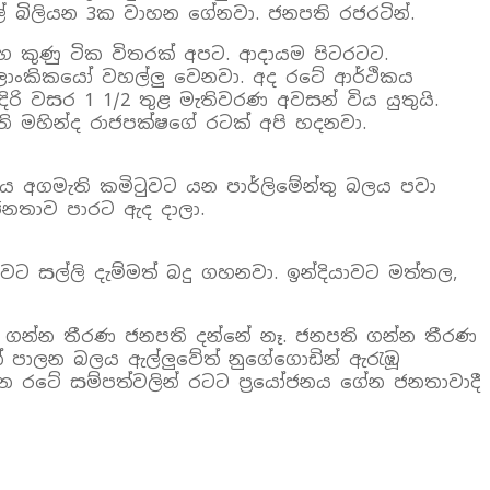
් බිලියන 3ක වාහන ගේනවා. ජනපති රජරටින්.
හ කුණු ටික විතරක් අපට. ආදායම පිටරටට.
. ලාංකිකයෝ වහල්ලු වෙනවා. අද රටේ ආර්ථිකය
ිරි වසර 1 1/2 තුළ මැතිවරණ අවසන් විය යුතුයි.
 මහින්ද රාජපක්ෂගේ රටක් අපි හදනවා.
ී එය අගමැති කමිටුවට යන පාර්ලිමේන්තු බලය පවා
 ජනතාව පාරට ඇද දාලා.
කුවට සල්ලි දැම්මත් බදු ගහනවා. ඉන්දියාවට මත්තල,
නිල් ගන්න තීරණ ජනපති දන්නේ නෑ. ජනපති ගන්න තීරණ
ත් පාලන බලය ඇල්ලුවේත් නුගේගොඩින් ඇරැඹූ
රන රටේ සම්පත්වලින් රටට ප්‍රයෝජනය ගේන ජනතාවාදී