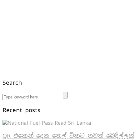
Search
Recent posts
QR එකෙන් දෙන තෙල් ටිකට තවත් බෙදිල්ලක්