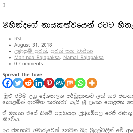
මහින්දගේ නායකත්වයෙන් රටට හිත
RSL
August 31, 2018
උණුසුම් පුවත්
,
පුවත් සහ වාර්තා
Mahinda Rajapaksa
,
Namal Rajapaksa
0 Comments
Spread the love
‘මුළු රටම උග්‍ර දේශපාලන අර්බුදයකට ලක් කර ජනතා
කොළඹින් ආරම්භ කරනවා’ යැයි ශ්‍රී ලංකා පොදුජන පෙ
ඒ මහතා එසේ කීවේ පසුගියදා උඩුගම්පල රෙජී රණතුං
කීවේය.
අද ජනතාව අමාරුවෙන් ගෙවන බදු මුදල්වලින් මේ ආණ්