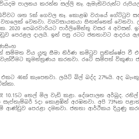
ියදම පාලනය කරන්න සල්ලි නෑ. ඇමැතිවරුන්ට රුපියල
වා කිව්වට ශත 5ක් ගෙවල නෑ. කොළඹ වරායේ ගේට්ටුව ස
දියා වහලෙක් වෙනවා. ව්‍යවසායකයා සිඟන්නෙක් වෙනවා
ක. 2020 පෙබරවාරියට පාර්ලිමේන්තු වසර 4 අවසන්. ඉද
ව පෙරළල දාලයි. ඉන් පසු රටට ජනතාවට ආදරය ඇති
රණසිංහ
් සම්මත විය යුතු සීමා නිර්ණ කමිටුව ප්‍රතික්ෂේප ව
ැවැත්වීමට කුමන්ත්‍රණය කරනවා. රටේ සම්පත් විකුණා
් එකට 46ක් කැපෙනවා. ලයිට් බිල් බද්ද 27%යි. අද බැං
ික්කා.
 රෑ 10.15ට තෙල් මිල වැඩි කළා. දේශපාලන අර්බුද. ර
ි සැප්තැම්බර් 5දා කොළඹින් අරඹනවා. අපි 73%ක පළා
මේ ආණ්ඩුව පෙරළා දමනවා. ජනතා ආර්ථිකය දියුණු ක