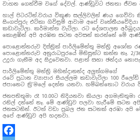
වාහන ගෙන්වීම වගේ දේවල්. ආණ්ඩුවට ජනතා ජීවන ව
හාල් පිටරටින්.වරාය විකුණ­ සල්ලිවලින් ණය ගෙව්
සිංගප්පූරු එට්කා ගිවිසුම් ආවාම අපේ වෘත්තීයවේ
කඩාවැටිලා. කර්මාන්ත වැටිලා. රට දේශපාලන අර්බුදය
කොළඹින් අපි අරඹන සටන අවසන් කරන්නේ මේ ආණ්ඩු
පොළොන්නරුව දිස්ත්‍රික් පාර්ලිමේන්තු මන්ත්‍රි අශෝක 
පොළොන්නරුව අනුරාධපුරයේ මිනිසුන්ට කන්න නෑ. 2/3න
උදුරා ගැනීම අද සිදුවෙනවා. පළාත් සභා ඡන්දය නොප
පාර්ලිමේන්තු මන්ත්‍රි මහින්දානන්ද අලුත්ගමගේ
රටේ ප්‍රධාන ව්‍යාපාර සියල්ලම කඩාවැටිලා 100 රීලෝඩ
ජපානෙට ත්‍රි’මලේ දෙන්න යනවා. හම්බන්තොට වරාය ව
ජනපතිතුමා රෑ 10.00ට නිදියනවා කියලා අගමැතිතුමා
රනිල් දන්නේ නෑ. මේ ආණ්ඩුව පලවා හැරීමේ සටන අප
ජනසටනින්. ඊටත් වඩා ප්‍රබල ජන සටනක් අරඹා අපි 
අපේ ආණ්ඩුව අපි හදනවා.