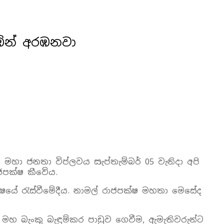
ින් අරඹනවා
හා ජනතා විප්ලවය සැප්තැම්බර් 05 වැනිදා අපි
ාජපක්ෂ කීවේය.
ෂයේ රැස්වීමේදීය. නාමල් රාජපක්ෂ මහතා මෙසේද
මහ බැංකු බැඳුම්කර පාඩුව ගෙවීම, ඇමැතිවරුන්ට