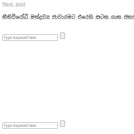
Next post
නීතිවිරෝධී මත්ද්‍රව්‍ය ජාවාරමට එරෙහි සටන ගැන ජ