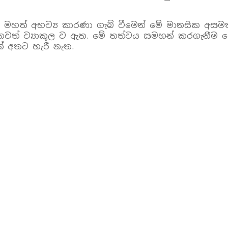
ශවල මහත් අභව්‍ය කාරණා ගැබ් වීමෙන් මේ මානසික අස
වත් ව්‍යාකූල ව ඇත. මේ තත්වය සමහන් කරගැනීම වෙ
් අතට හැරී නැත.