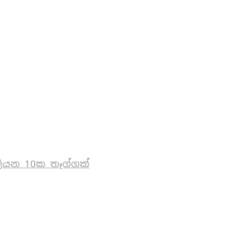
ියන 10ක තෑග්ගක්