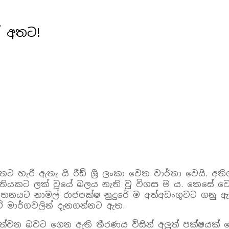
් අතට!
රී ඇතැ යි රීඩ් ශ්‍රී ලංකා වෙත වාර්තා වෙයි. අතිශය
තතියකට ලක් වූයේ බලය නැති වූ විගස ම ය. කෙසේ වෙ
 ඝාතනයට නාමල් රාජපක්ෂ නුදුරේ ම අත්අඩංගුවට ගනු 
ි මාර්ගවලින් දැනගන්නට ඇත.
න බවට ගෙන ඇති තීරණය විසින් අලුත් පක්ෂයක් ගොඩ