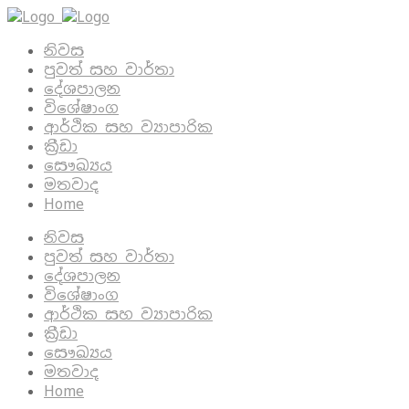
නිවස
පුවත් සහ වාර්තා
දේශපාලන
විශේෂාංග
ආර්ථික සහ ව්‍යාපාරික
ක්‍රීඩා
සෞඛ්‍යය
මතවාද
Home
නිවස
පුවත් සහ වාර්තා
දේශපාලන
විශේෂාංග
ආර්ථික සහ ව්‍යාපාරික
ක්‍රීඩා
සෞඛ්‍යය
මතවාද
Home