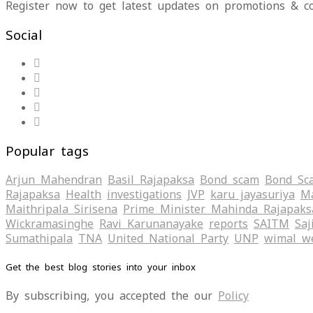
Register now to get latest updates on promotions & c
Social
Popular tags
Arjun Mahendran
Basil Rajapaksa
Bond scam
Bond Sc
Rajapaksa
Health
investigations
JVP
karu jayasuriya
Ma
Maithripala Sirisena
Prime Minister Mahinda Rajapaks
Wickramasinghe
Ravi Karunanayake
reports
SAITM
Saj
Sumathipala
TNA
United National Party
UNP
wimal w
Get the best blog stories into your inbox
By subscribing, you accepted the our
Policy