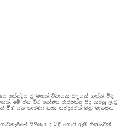
 කේන්ද්‍රීය වූ මහත් විධායක බලයක් භුක්ති විඳි
තත්, මේ වන විට යෝෂිත රාජපක්ෂ සිදු කරනු ලැබූ
ඇති වීම යන කාරණා නිසා තවදුරටත් ඔහු මානසික
නැගීමේ සිහිනය ද බිඳී ගොස් ඇති නිසාවෙන්