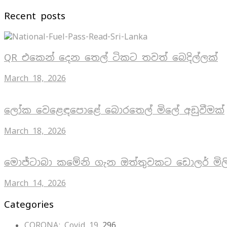
Recent posts
QR එකෙන් දෙන තෙල් ටිකට තවත් බෙදිල්ලක්
March 18, 2026
ලෝක වෙළෙඳපොළේ බොරතෙල් මිලේ අඩුවීමක්
March 18, 2026
මොජ්ටාබා කමේනි ගැන ඔත්තුවකට ඩොලර් මිල
March 14, 2026
Categories
CORONA: Covid 19
296