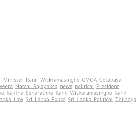
 Minister Ranil Wickramasinghe
GMOA
Gotabaya
weera
Namal Rajapaksa
news
political
President
me
Rajitha Senarathne
Ranil Wickeramasinghe
Ranil
Lanka Law
Sri Lanka Police
Sri Lanka Political
Thilanga