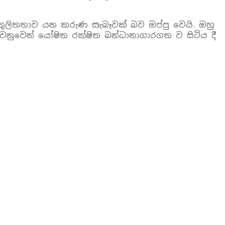
මතුලිතතාව යන කරුණ සැබෑවක් බව ඔප්පු වෙයි. ඔහු
නුවෙන් යෝෂිත රක්ෂිත බන්ධානාගාරගත ව සිටිය දී