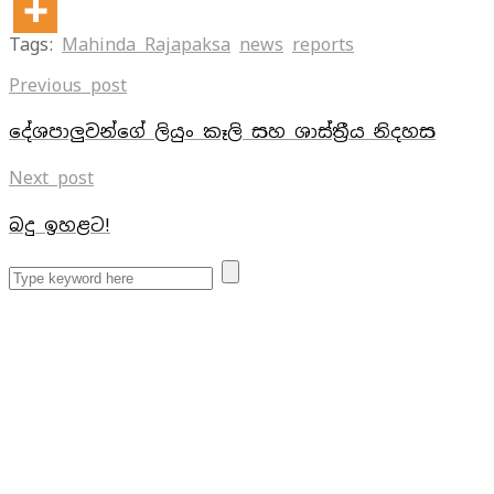
Tags:
Mahinda Rajapaksa
news
reports
Previous post
දේශපාලුවන්ගේ ලියුං කෑලි සහ ශාස්ත්‍රීය නිදහස
Next post
බදු ඉහළට!