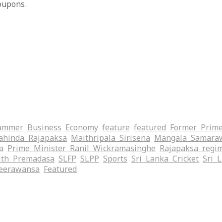
oupons.
ammer
Business
Economy
feature
featured
Former Prime
hinda Rajapaksa
Maithripala Sirisena
Mangala Samara
a
Prime Minister Ranil Wickramasinghe
Rajapaksa regi
ith Premadasa
SLFP
SLPP
Sports
Sri Lanka Cricket
Sri 
eerawansa
‍Featured