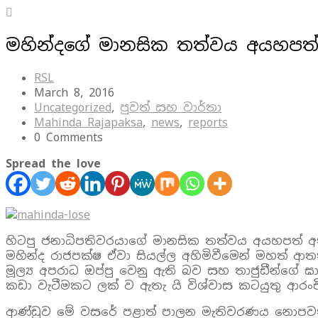
මහින්දගේ මානසික තත්වය අයහපත
RSL
March 8, 2016
Uncategorized
,
පුවත් සහ වාර්තා
Mahinda Rajapaksa
,
news
,
reports
0 Comments
Spread the love
හිටපු ජනාධිපතිවරයාගේ මානසික තත්වය අයහපත් අතට හැ
මහින්ද රාජපක්ෂ ඒවා සියල්ල අහිමිවීමෙන් මහත් ආ
මූල්‍ය අපරාධ ඔප්පු වෙනු ඇති බව සහ තාජුඩීන්ගේ
කඩා වැටීමකට ලක් ව ඇතැ යි විශ්වාස කටයුතු ආරංච
ආණ්ඩුව මේ වසරේ පළාත් පාලන මැතිවරණය නොපවත්ව