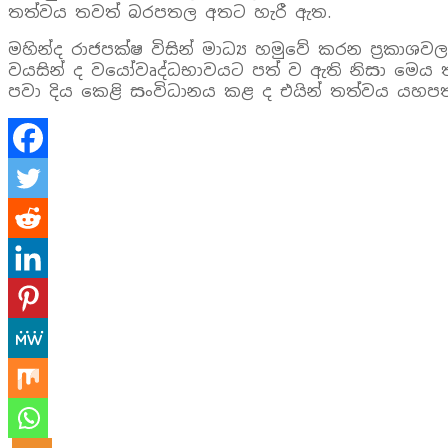
තත්වය තවත් බරපතල අතට හැරී ඇත.
මහින්ද රාජපක්ෂ විසින් මාධ්‍ය හමුවේ කරන ප්‍රකා
වයසින් ද වයෝවෘද්ධභාවයට පත් ව ඇති නිසා මෙය ත
පවා දිය කෙළි සංවිධානය කළ ද එයින් තත්වය යහපත