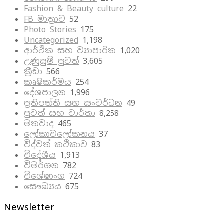
Fashion & Beauty culture
22
FB මාත්‍රාව
52
Photo Stories
175
Uncategorized
1,198
ආර්ථික සහ ව්‍යාපාරික
1,020
උණුසුම් පුවත්
3,605
ක්‍රීඩා
566
කෘෂිකර්මය
254
දේශපාලන
1,996
ප්‍රතිපත්ති සහ සංවර්ධන
49
පුවත් සහ වාර්තා
8,258
මතවාද
465
ලෝකාවලෝකනය
37
විද්වත් කථිකාව
83
විදේශීය
1,913
විමර්ශන
782
විශේෂාංග
724
සෞඛ්‍යය
675
Newsletter