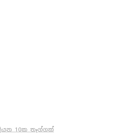
ියන 10ක තෑග්ගක්