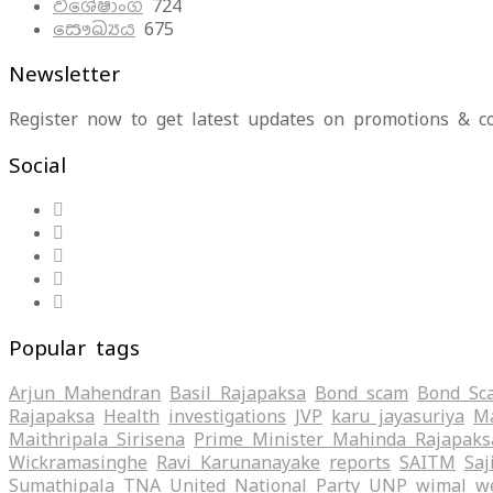
විශේෂාංග
724
සෞඛ්‍යය
675
Newsletter
Register now to get latest updates on promotions & c
Social
Popular tags
Arjun Mahendran
Basil Rajapaksa
Bond scam
Bond Sc
Rajapaksa
Health
investigations
JVP
karu jayasuriya
Ma
Maithripala Sirisena
Prime Minister Mahinda Rajapaks
Wickramasinghe
Ravi Karunanayake
reports
SAITM
Saj
Sumathipala
TNA
United National Party
UNP
wimal w