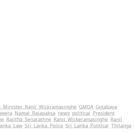
 Minister Ranil Wickramasinghe
GMOA
Gotabaya
weera
Namal Rajapaksa
news
political
President
me
Rajitha Senarathne
Ranil Wickeramasinghe
Ranil
Lanka Law
Sri Lanka Police
Sri Lanka Political
Thilanga