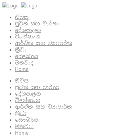
නිවස
පුවත් සහ වාර්තා
දේශපාලන
විශේෂාංග
ආර්ථික සහ ව්‍යාපාරික
ක්‍රීඩා
සෞඛ්‍යය
මතවාද
Home
නිවස
පුවත් සහ වාර්තා
දේශපාලන
විශේෂාංග
ආර්ථික සහ ව්‍යාපාරික
ක්‍රීඩා
සෞඛ්‍යය
මතවාද
Home