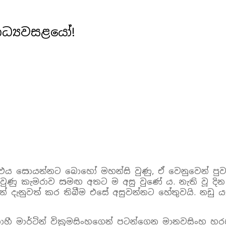
ාධ්‍යවසළයෝ!
. එය සොයන්නට බොහෝ මහන්සි වුණු, ඒ වෙනුවෙන් පුවත
ුණු කැමරාව සමඟ අතට ම අසු වුණේ ය. නැති වූ දින
න් දැනුවත් කර තිබීම එසේ අසුවන්නට හේතුවයි. නඩු ය
 මාර්ටින් වික්‍රමසිංහගෙන් පටන්ගෙන මානවසිංහ හ