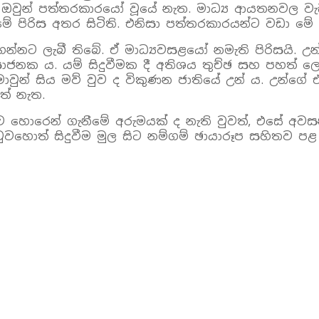
කි. ඔවුන් පත්තරකාරයෝ වූයේ නැත. මාධ්‍ය ආයතනවල 
ේ පිරිස අතර සිටිති. එනිසා පත්තරකාරයන්ට වඩා මේ
න්නට ලැබී තිබේ. ඒ මාධ්‍යවසළයෝ නමැති පිරිසයි. උන
සාජනක ය. යම් සිදුවීමක දී අතිශය තුච්ඡ සහ පහත් 
ොවුන් සිය මව් වුව ද විකුණන ජාතියේ උන් ය. උන්ග
ත් නැත.
හොරෙන් ගැනීමේ අරුමයක් ද නැති වුවත්, එසේ අවසන් 
ොත් සිදුවීම මුල සිට නම්ගම් ඡායාරූප සහිතව පළ