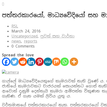
පත්තරකාරයෝ, මාධ්‍යවේදියෝ සහ ම
RSL
March 24, 2016
Uncategorized
,
පුවත් සහ වාර්තා
news
,
reports
0 Comments
Spread the love
ගාල්ලේ මාධ්‍යවේදියෙකුගේ කැමරාවක් නැති වුණේ ය
ජාතියේ කැමරාවකට චාජරයක් සොයන්නට ගොස් නැතිව
ආවොත් දැනුම් දෙන්නැයි කැමරා ආම්පන්න විකුණන තැ
ගැනිණ. ඒ ගැන යමක් ලිවිය යුතු ය.
වර්තමානයේ පත්තරකාරයෝ නැත. පත්තරකාරයෝ වනාහී