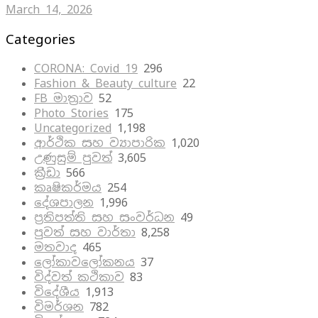
March 14, 2026
Categories
CORONA: Covid 19
296
Fashion & Beauty culture
22
FB මාත්‍රාව
52
Photo Stories
175
Uncategorized
1,198
ආර්ථික සහ ව්‍යාපාරික
1,020
උණුසුම් පුවත්
3,605
ක්‍රීඩා
566
කෘෂිකර්මය
254
දේශපාලන
1,996
ප්‍රතිපත්ති සහ සංවර්ධන
49
පුවත් සහ වාර්තා
8,258
මතවාද
465
ලෝකාවලෝකනය
37
විද්වත් කථිකාව
83
විදේශීය
1,913
විමර්ශන
782