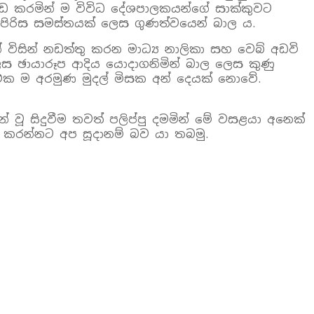
වැඩ කරමින් ම විවිධ දේශපාලකයන්ගේ සාක්කුවට
 පිරිස සමස්තයක් ලෙස ගුණත්වයෙන් බාල ය.
් විසින් නඩත්තු කරන මාධ්‍ය නාලිකා සහ වෙබ් අඩවි
ලෙස ඡායාරූප ආදිය යොදාගනිමින් බාල ලෙස කුණු
ේ එක ම අරමුණ මුදල් මිසක අන් දෙයක් නොවේ.
වූ සිදුවීම තවත් පලිප්පු දමමින් මේ වසළයා අනෙක්
 කරන්නට අප සූදානම් බව යා තබමු.