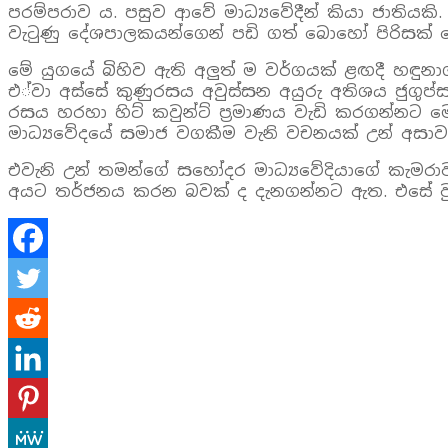
පරම්පරාව ය. පසුව ආවේ මාධ්‍යවේදීන් කියා ජාතිය
වැටුණු දේශපාලකයන්ගෙන් පඩි ගත් බොහෝ පිරිසක් ම
මේ යුගයේ බිහිව ඇති අලුත් ම වර්ගයක් ළඟදී හඳුනාග
එ්වා අස්සේ කුණුරසය අවුස්සන අයුරු අතිශය ජුගුප්
රසය හරහා හිට් කවුන්ට් ප්‍රමාණය වැඩි කරගන්නට ම
මාධ්‍යවේදයේ සමාජ වගකීම වැනි වචනයක් උන් අසාව
එවැනි උන් තමන්ගේ සහෝදර මාධ්‍යවේදියාගේ කැමරාව 
අයට තර්ජනය කරන බවක් ද දැනගන්නට ඇත. එසේ වුවහ