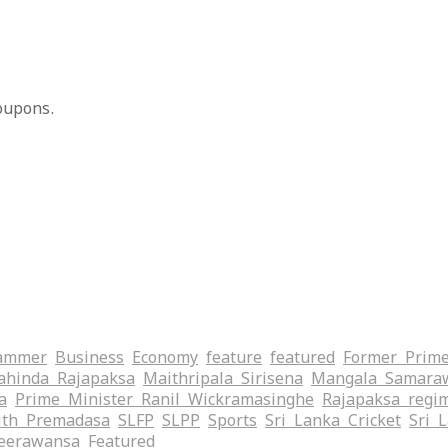
oupons.
ammer
Business
Economy
feature
featured
Former Prime
hinda Rajapaksa
Maithripala Sirisena
Mangala Samara
a
Prime Minister Ranil Wickramasinghe
Rajapaksa regi
ith Premadasa
SLFP
SLPP
Sports
Sri Lanka Cricket
Sri 
eerawansa
‍Featured