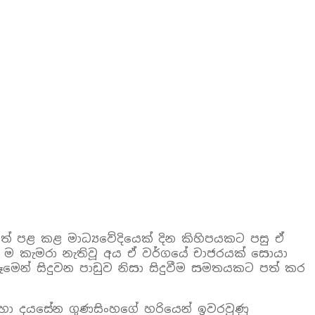
් පළ කළ මාධ්‍යවේදියෙක් දින කිහිපයකට පසු ඒ
 ම කැමරා නැතිවූ අය ඒ වර්ගයේ චාජරයක් සොයා
ෑමෙන් සිදුවන පාඩුව නිසා සිදුවීම සමතයකට පත් කර
රහා දයසේන ගුණසිංහගේ හරියෙන් ඉවරවුණු