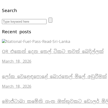
Search
Recent posts
QR එකෙන් දෙන තෙල් ටිකට තවත් බෙදිල්ලක්
March 18, 2026
ලෝක වෙළෙඳපොළේ බොරතෙල් මිලේ අඩුවීමක්
March 18, 2026
මොජ්ටාබා කමේනි ගැන ඔත්තුවකට ඩොලර් මිල