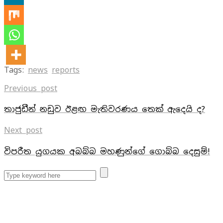
Tags:
news
reports
Previous post
තාජුඩීන් නඩුව ඊළඟ මැතිවරණය තෙක් ඇදෙයි ද?
Next post
විපරීත යුගයක අබබ්බ මහණුන්ගේ ගොබ්බ දෙසුම්!