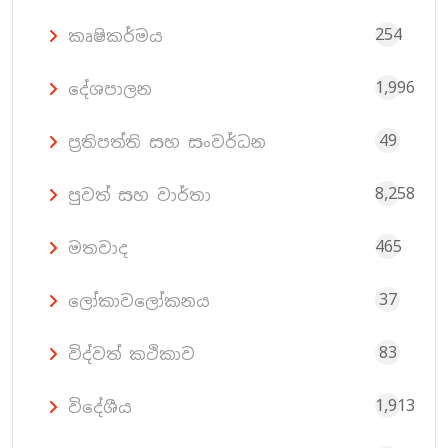
254
කෘෂිකර්මය
1,996
දේශපාලන
49
ප්‍රතිපත්ති සහ සංවර්ධන
8,258
පුවත් සහ වාර්තා
465
මතවාද
37
ලෝකාවලෝකනය
83
විද්වත් කථිකාව
1,913
විදේශීය