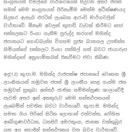
සංග්‍රහයන් විමල්ගේ පාර්ශවයෙන් සිදුවන අතර ජපන්
සමන් මෙම සංග්‍රහයන් පිරිනැමීම මෙන්ම අධීක්ෂණයද
සිදුකර ඇතැයි එරටින් ලැබෙන ආරංචි මාර්ගවලින්
වාර්තාවේ. ඕනෑම අවලන් කුපාඩි වැඩක් කිරීමට පෙර
පන්සලකට රිංගා ගැනීම පුරුද්ද කරගත් මහින්ද
ජපානයට ගොඩබැස්ස විගසම පූජ්‍ය බානගල උපතිස්ස
හිමියන්ගේ පන්සලට රිංගා පන්සිල් ගත් බවට ජායාරූප
මහින්දගේ අනුගාමිකයින් පිනවීමට එවා තිබිණ.
අද(12) කු.පා.ම. මහින්ද රාජපක්ෂ ජපානයේ වෙසෙන ශ්‍රී
ලාංකිකයන් හමුවන ජපන් ශ්‍රී ලාංකීය පෙළ ගැස්ම ජන
හමුවක් සුකුබා අන්තර් ජාතික සම්මන්ත්‍රණ ශාලාවේදී
පැවති අතර ඉන් අනතුරුව මෙම සන්තර්පනයන්
ලැබෙමින් පවතින බවට වාර්තාවේ. කු.පා.ම. මහින්ද
සමඟ ගිය පිරිසේ සිටින ලොහාන් රත්වත්ත, රෝහිත
අබේගුණවර්ධන, ධනසිරි අමරතුංග, ජානක වක්කුබුර
යන අය හොඳින් සන්තර්පනය වන බවද වාර්තාවේ.