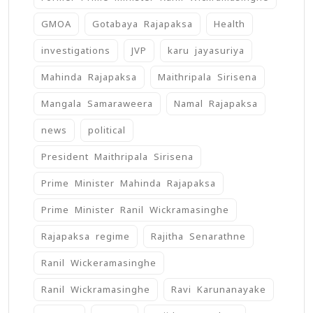
GMOA
Gotabaya Rajapaksa
Health
investigations
JVP
karu jayasuriya
Mahinda Rajapaksa
Maithripala Sirisena
Mangala Samaraweera
Namal Rajapaksa
news
political
President Maithripala Sirisena
Prime Minister Mahinda Rajapaksa
Prime Minister Ranil Wickramasinghe
Rajapaksa regime
Rajitha Senarathne
Ranil Wickeramasinghe
Ranil Wickramasinghe
Ravi Karunanayake