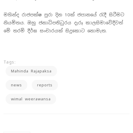
මහින්ද රාජපක්ෂ පුරා දින 10ක් ජපානයේ රැදී සිටීමට
නියමිතය. ඔහු ජනාධිපතිධුරය දැරූ කාලසිමාවේදීවත්
මේ තරම් දීර්ඝ සංචාරයක් සිදුකොට නොමැත.
Tags:
Mahinda Rajapaksa
news
reports
wimal weerawansa