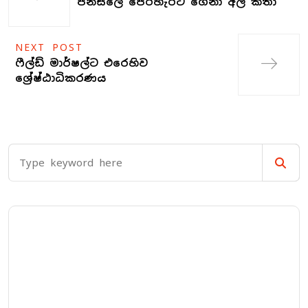
පන්සලේ පෙරහැරට ගෙනා අලි කතා
NEXT POST
ෆීල්ඩ් මාර්ෂල්ට එරෙහිව
ශ්‍රේෂ්ඨාධිකරණය