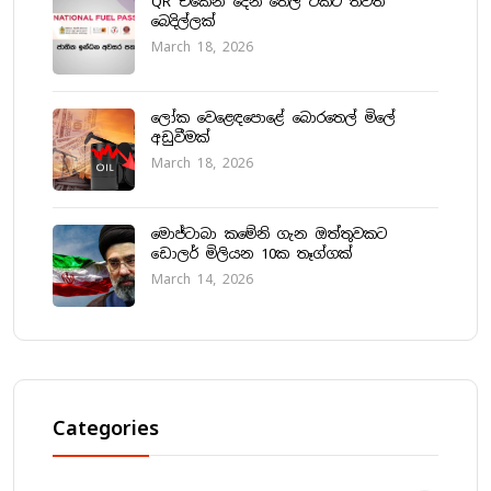
QR එකෙන් දෙන තෙල් ටිකට තවත්
බෙදිල්ලක්
March 18, 2026
ලෝක වෙළෙඳපොළේ බොරතෙල් මිලේ
අඩුවීමක්
March 18, 2026
මොජ්ටාබා කමේනි ගැන ඔත්තුවකට
ඩොලර් මිලියන 10ක තෑග්ගක්
March 14, 2026
Categories