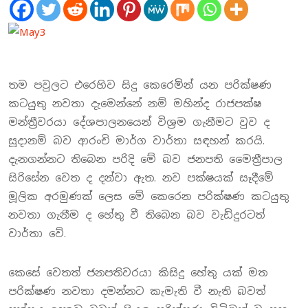
තම පවුලට එරෙහිව සිදු කෙරෙමින් යන පරික්ෂණ
කටයුතු නවතා දැමෙන්නේ නම් මහින්ද රාජපක්ෂ
මන්ත්‍රීවරයා දේශපාලනයෙන් විශ්‍රම ගැනීමට වුව ද
සූදානම් බව ආරංචි මාර්ග වාර්තා සඳහන් කරයි.
දැනගන්නට තිබෙන පරිදි මේ බව ජනපති මෛත්‍රීපාල
සිරිසේන වෙත ද දන්වා ඇත. නව පක්ෂයක් සෑදීමේ
මූලික අරමුණක් ලෙස මේ කෙරෙන පරික්ෂණ කටයුතු
නවතා ගැනීම ද හේතු වී තිබෙන බව වැඩිදුරටත්
වාර්තා වේ.
කෙසේ වෙතත් ජනපතිවරයා කිසිදු හේතු යක් මත
පරික්ෂණ නවතා දමන්නට කැමැති වී නැති බවත්