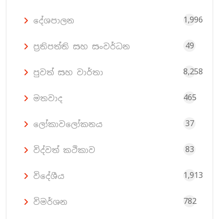
1,996
දේශපාලන
49
ප්‍රතිපත්ති සහ සංවර්ධන
8,258
පුවත් සහ වාර්තා
465
මතවාද
37
ලෝකාවලෝකනය
83
විද්වත් කථිකාව
1,913
විදේශීය
782
විමර්ශන