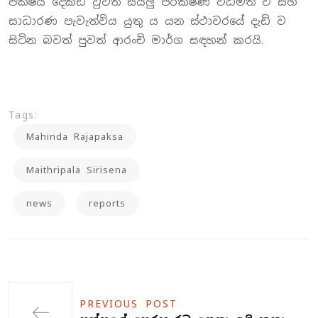
පක්ෂය දෙකඩ වුවත් සියලු පරික්ෂණ විධිමත් ව සහ
සාධාරණ පැවැත්විය යුතු ය යන ස්ථාවරයේ දැඩි ව
සිටින බවත් පුවත් ආරංචි මාර්ග සඳහන් කරයි.
Tags:
Mahinda Rajapaksa
Maithripala Sirisena
news
reports
PREVIOUS POST