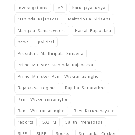
investigations
JVP
karu jayasuriya
Mahinda Rajapaksa
Maithripala Sirisena
Mangala Samaraweera
Namal Rajapaksa
news
political
President Maithripala Sirisena
Prime Minister Mahinda Rajapaksa
Prime Minister Ranil Wickramasinghe
Rajapaksa regime
Rajitha Senarathne
Ranil Wickeramasinghe
Ranil Wickramasinghe
Ravi Karunanayake
reports
SAITM
Sajith Premadasa
SLFP
SLPP
Sports
Sri Lanka Cricket