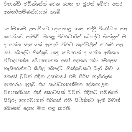
රිමාන්ඩ් වඩින්නේත් වෙන වෙන ම වුවත් මේවා අතර
අන්තර්සම්බන්ධයක් තිබේ.
හෝමාගම උසාවියට ඥානසාදු ගෙන එද්දී විරෝධය පළ
කරන්නට පැමිණි සියලු චීවරධාරීන් බෞද්ධ භික්ෂූන් ම
ද යන්න සැකයක් ඇතැයි විවිධ තැන්වලින් ආරංචි පළ
වේ. බෞද්ධ භික්ෂුව යනු කවරෙක් ද යන්න අතිශය
විවාදාපන්න මොහොතක අපේ අදහස නම් මෙලෙස
හැසිරෙන්නට කිසිදු බෞද්ධ භික්ෂුවකට බැරි බව ය.
කෙසේ වුවත් එදින උසාවියේ එම පිරිස හැසිරුණ
ආකාරය අනුව එය සංවිධානාත්මක දේශපාලන
ව්‍යාපෘතියක එක් කොටසක් බවත්, එදිනට පමණක්
සිවුරු පොරවාගත් පිරිසක් එහි සිටින්නට ඇති බවත්
බොහෝ දෙනා මත පළ කරති.