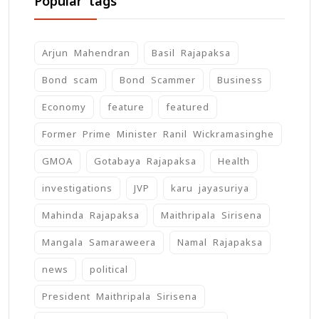
Popular tags
Arjun Mahendran
Basil Rajapaksa
Bond scam
Bond Scammer
Business
Economy
feature
featured
Former Prime Minister Ranil Wickramasinghe
GMOA
Gotabaya Rajapaksa
Health
investigations
JVP
karu jayasuriya
Mahinda Rajapaksa
Maithripala Sirisena
Mangala Samaraweera
Namal Rajapaksa
news
political
President Maithripala Sirisena