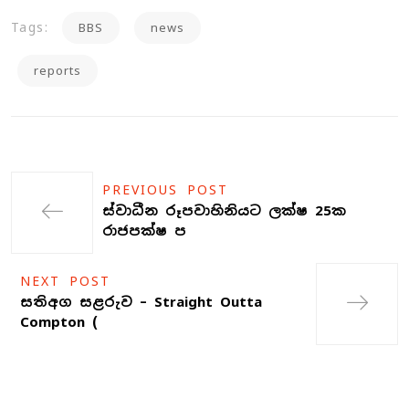
Tags:
BBS
news
reports
PREVIOUS POST
ස්වාධීන රූපවාහිනියට ලක්ෂ 25ක
රාජපක්ෂ ප
NEXT POST
සතිඅග සළරුව – Straight Outta
Compton (