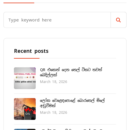
Recent posts
QR එකෙන් දෙන තෙල් ටිකට තවත්
බෙදිල්ලක්
March 18, 2026
ලෝක වෙළෙඳපොළේ බොරතෙල් මිලේ
අඩුවීමක්
March 18, 2026