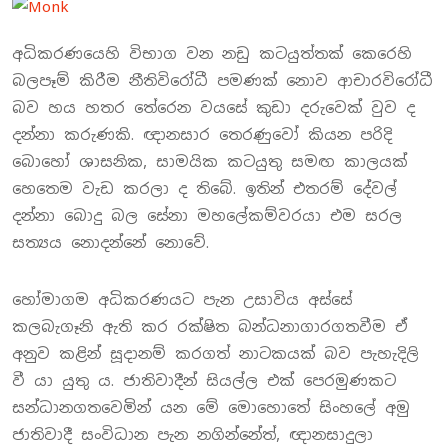
අධිකරණයෙහි විභාග වන නඩු කටයුත්තක් කෙරෙහි
බලපෑම් කිරීම නීතිවිරෝධී පමණක් නොව ආචාරවිරෝධී
බව හය හතර තේරෙන වයසේ කුඩා දරුවෙක් වුව ද
දන්නා කරුණකි. ඥානසාර තෙරණුවෝ කියන පරිදි
බොහෝ ශාසනික, සාමයික කටයුතු සමඟ කාලයක්
හෙතෙම වැඩ කරලා ද තිබේ. ඉතින් එතරම් දේවල්
දන්නා බොදු බල සේනා මහලේකම්වරයා එම සරල
සත්‍යය නොදන්නේ නොවේ.
හෝමාගම අධිකරණයට පැන උසාවිය අස්සේ
කලබැගෑනි ඇති කර රක්ෂිත බන්ධනාගාරගතවීම ඒ
අනුව කළින් සූදානම් කරගත් නාටකයක් බව පැහැදිලි
වී යා යුතු ය. ජාතිවාදීන් සියල්ල එක් පෙරමුණකට
සන්ධානගතවෙමින් යන මේ මොහොතේ සිංහලේ අමු
ජාතිවාදී සංවිධාන පැන නගින්නේත්, ඥානසාදුලා