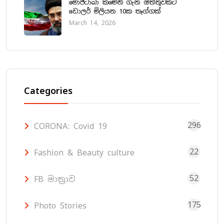
මොජ්ටාබා කමේනි ගැන ඔත්තුවකට
ඩොලර් මිලියන 10ක තෑග්ගක්
March 14, 2026
Categories
296
CORONA: Covid 19
22
Fashion & Beauty culture
52
FB මාත්‍රාව
175
Photo Stories