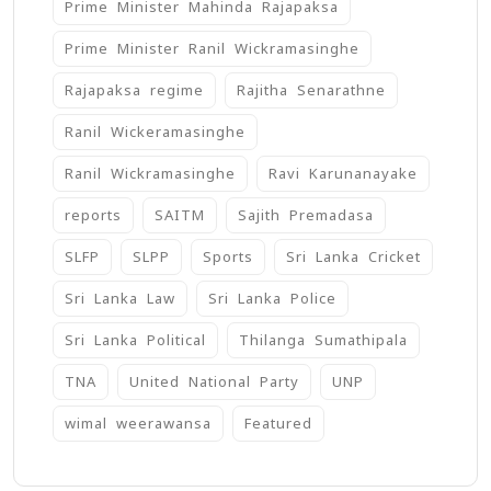
Prime Minister Mahinda Rajapaksa
Prime Minister Ranil Wickramasinghe
Rajapaksa regime
Rajitha Senarathne
Ranil Wickeramasinghe
Ranil Wickramasinghe
Ravi Karunanayake
reports
SAITM
Sajith Premadasa
SLFP
SLPP
Sports
Sri Lanka Cricket
Sri Lanka Law
Sri Lanka Police
Sri Lanka Political
Thilanga Sumathipala
TNA
United National Party
UNP
wimal weerawansa
‍Featured