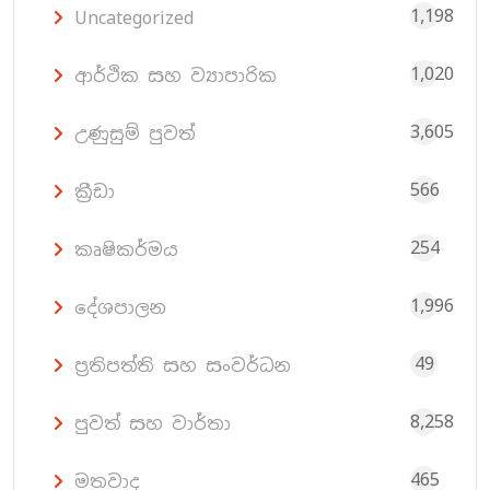
1,198
Uncategorized
1,020
ආර්ථික සහ ව්‍යාපාරික
3,605
උණුසුම් පුවත්
566
ක්‍රීඩා
254
කෘෂිකර්මය
1,996
දේශපාලන
49
ප්‍රතිපත්ති සහ සංවර්ධන
8,258
පුවත් සහ වාර්තා
465
මතවාද