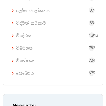
37
ලෝකාවලෝකනය
83
විද්වත් කථිකාව
1,913
විදේශීය
782
විමර්ශන
724
විශේෂාංග
675
සෞඛ්‍යය
Newsletter