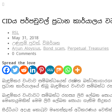
CIDය පර්පචුවල් ප්‍රධාන කාර්යාලය ව
RSL
May 31, 2018
උණුසුම් පුවත්
,
විමර්ශන
Arjun Aloysius
,
Bond scam
,
Perpetual Treasuries
0 Comments
Spread the love
බැඳුම්කර වංචාව සම්බන්ධයෙන් රක්‍ෂිත බන්ධනාගාරගත ක
ප්‍රධාන කාර්යාලයේ තිබූ බැඳුම්කර වංචාව සම්බන්ධ ර
බැඳුම්කර වංචාවට සම්බන්ධ රහස්‍ය ලිපි ලේඛන සොයා අප
මෙහෙයුමකින් මෙම ලිපි ලේඛන සොයා ගැනීම සිදුකර
සිද්ධියට අදාළ කොටුව මහෙස්‌ත්‍රාත් අධිකරණය වෙතින්