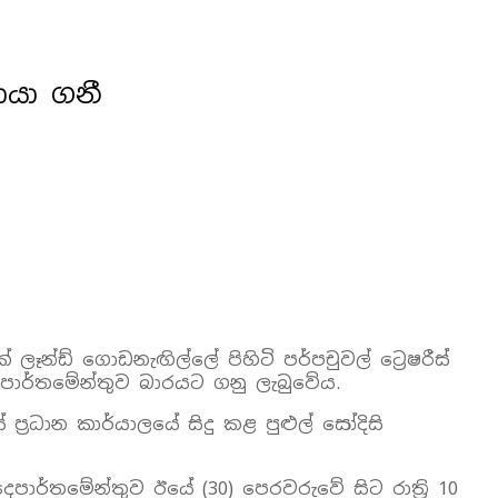
ොයා ගනී
න්ඩ් ගොඩනැඟිල්ලේ පිහිටි පර්පචුවල් ට්‍රෙෂරීස්‌
දෙපාර්තමේන්තුව බාරයට ගනු ලැබුවේය.
ප්‍රධාන කාර්යාලයේ සිදු කළ පුළුල් සෝදිසි
ෙපාර්තමේන්තුව ඊයේ (30) පෙරවරුවේ සිට රාත්‍රි 10