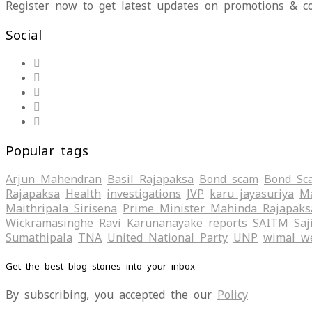
Register now to get latest updates on promotions & c
Social
Popular tags
Arjun Mahendran
Basil Rajapaksa
Bond scam
Bond Sc
Rajapaksa
Health
investigations
JVP
karu jayasuriya
Ma
Maithripala Sirisena
Prime Minister Mahinda Rajapaks
Wickramasinghe
Ravi Karunanayake
reports
SAITM
Saj
Sumathipala
TNA
United National Party
UNP
wimal w
Get the best blog stories into your inbox
By subscribing, you accepted the our
Policy