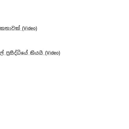
තාවක් (Video)
ප්‍රසිද්ධියේ කියයි (Video)