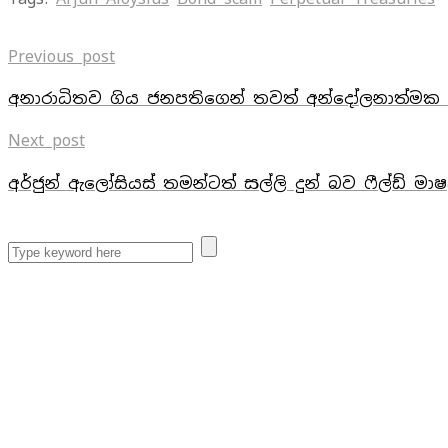
Previous post
අනාරාධිතව ගිය ජනපතිගෙන් තවත් අන්දෝලනාත්මක ක
Next post
අර්ජුන් ඇලෝසියස්‌ තමන්ටත් සල්ලි දුන් බව ෆීල්ඩ් මාෂල් 