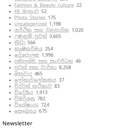
Fashion & Beauty culture
22
FB මාත්‍රාව
52
Photo Stories
175
Uncategorized
1,198
ආර්ථික සහ ව්‍යාපාරික
1,020
උණුසුම් පුවත්
3,605
ක්‍රීඩා
566
කෘෂිකර්මය
254
දේශපාලන
1,996
ප්‍රතිපත්ති සහ සංවර්ධන
49
පුවත් සහ වාර්තා
8,258
මතවාද
465
ලෝකාවලෝකනය
37
විද්වත් කථිකාව
83
විදේශීය
1,913
විමර්ශන
782
විශේෂාංග
724
සෞඛ්‍යය
675
Newsletter