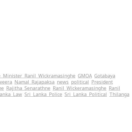
 Minister Ranil Wickramasinghe
GMOA
Gotabaya
weera
Namal Rajapaksa
news
political
President
me
Rajitha Senarathne
Ranil Wickeramasinghe
Ranil
Lanka Law
Sri Lanka Police
Sri Lanka Political
Thilanga