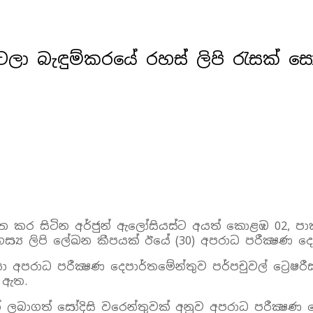
ටලා බැඳුම්කරයේ රහස්‌ ලිපි රැසක්‌ ස
ර සිටින අර්ජුන් ඇලෝසියස්‌ට අයත් කොළඹ 02, පාක්‌ ලෑ
හස්‍ය ලිපි ලේඛන කීපයක්‌ ඊයේ (30) අපරාධ පරීක්‍ෂණ 
රාධ පරීක්‍ෂණ දෙපාර්තමේන්තුව පර්පචුවල් ට්‍රෙෂරීස්‌ 
 ඇත.
 ලබාගත් සෝදිසි වරෙන්තුවක්‌ අනුව අපරාධ පරීක්‍ෂණ ද