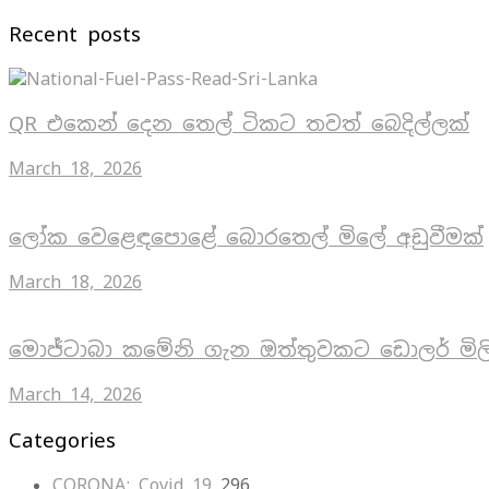
Recent posts
QR එකෙන් දෙන තෙල් ටිකට තවත් බෙදිල්ලක්
March 18, 2026
ලෝක වෙළෙඳපොළේ බොරතෙල් මිලේ අඩුවීමක්
March 18, 2026
මොජ්ටාබා කමේනි ගැන ඔත්තුවකට ඩොලර් මිල
March 14, 2026
Categories
CORONA: Covid 19
296