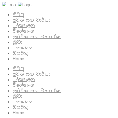
නිවස
පුවත් සහ වාර්තා
දේශපාලන
විශේෂාංග
ආර්ථික සහ ව්‍යාපාරික
ක්‍රීඩා
සෞඛ්‍යය
මතවාද
Home
නිවස
පුවත් සහ වාර්තා
දේශපාලන
විශේෂාංග
ආර්ථික සහ ව්‍යාපාරික
ක්‍රීඩා
සෞඛ්‍යය
මතවාද
Home