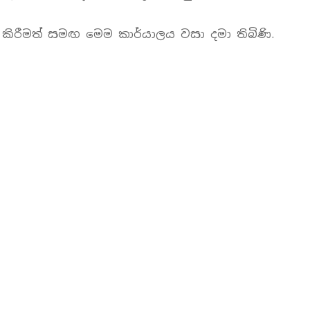
ු කිරීමත් සමඟ මෙම කාර්යාලය වසා දමා තිබිණි.