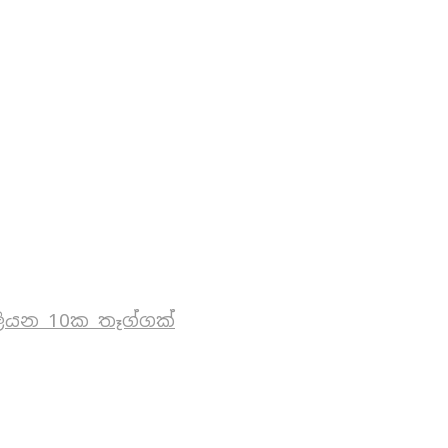
ියන 10ක තෑග්ගක්