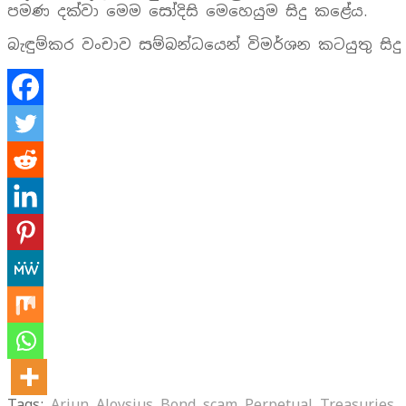
පමණ දක්‌වා මෙම සෝදිසි මෙහෙයුම සිදු කළේය.
බැඳුම්කර වංචාව සම්බන්ධයෙන් විමර්ශන කටයුතු සිද
Tags:
Arjun Aloysius
Bond scam
Perpetual Treasuries