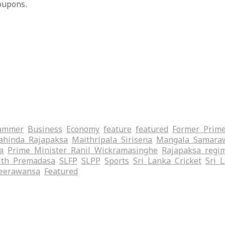
oupons.
ammer
Business
Economy
feature
featured
Former Prime
hinda Rajapaksa
Maithripala Sirisena
Mangala Samara
a
Prime Minister Ranil Wickramasinghe
Rajapaksa regi
ith Premadasa
SLFP
SLPP
Sports
Sri Lanka Cricket
Sri 
eerawansa
‍Featured