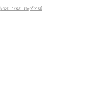
ියන 10ක තෑග්ගක්