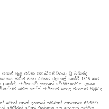
ස පහක්‌ තුළ එවක ජනාධිපතිවරයා වූ මහින්ද
 ආනයනය කිරීම නිසා රජයට රුපියල් කෝටි 1515 කට
සභා (කෝප්) වාර්තාවේ සඳහන් වේ.සීමාසහිත ලංකා
ම්බන්ධව මෙම කෝප් වාර්තාව පොදු ව්‍යාපාර පිළිබඳ
්‍රක්‌ ටොන් පනස්‌ දහසක්‌ පමණක්‌ ආනයනය කිරීමට
ෙටි්‍රක්‌ ටොන් එක්‌ලක්‍ෂ අසූ දෙදහස්‌ පන්සිය