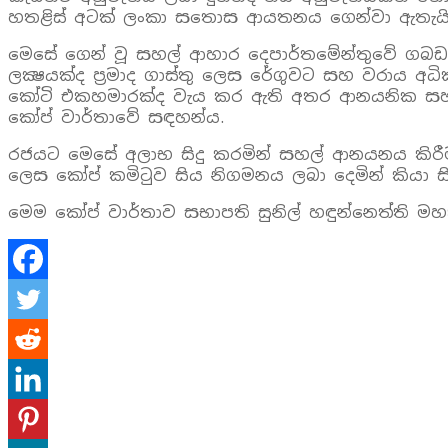
හතළිස්‌ අටක්‌ ලංකා සතොස ආයතනය ගෙන්වා ඇතැයිද 
මෙසේ ගෙන් වූ සහල් ආහාර දෙපාර්තමේන්තුවේ ගබඩා ක
ලක්‍ෂයක්‌ද ප්‍රමාද ගාස්‌තු ලෙස රේගුවට සහ වරාය අ
කෝටි එකහමාරක්‌ද වැය කර ඇති අතර ආනයනික සහල් ස
කෝප් වාර්තාවේ සඳහන්ය.
රජයට මෙසේ අලාභ සිදු කරමින් සහල් ආනයනය කිරීම
ලෙස කෝප් කමිටුව සිය නිගමනය ලබා දෙමින් කියා සි
මෙම කෝප් වාර්තාව සභාපති සුනිල් හඳුන්නෙත්ති මහතා 