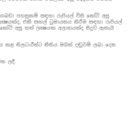
 ගබඩා පහසුකම් සඳහා රුපියල් විසි කෝටි අසූ
ක්‍ෂයක්‌ද, එකී සහල් ධුමායනය කිරීම සඳහා රුපියල්
ෝටි අසූ හත් ලක්‍ෂයක අලාභයක්‌ද සිදුව ඇතැයි
කළ නිලධාරීන්ට නීතිය මගින් දඬුවම් ලබා දෙන
වන ලදී.