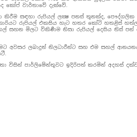
කෝප් වාර්තාවේ දැක්‌වේ.
ිරීම සඳහා රුපියල් ලක්‍ෂ පනස්‌ තුනක්‌ද, පෞද්ගලික
ධිකාරියට රුපියල් එකසිය හැට හතර කෝටි හතළිස්‌ හත්ල
හන මිලට විකිණීම නිසා රුපියල් දෙසිය තිස්‌ පන් ක
ට අවසර ලබාදුන් නිලධාරීන්ට සහ එම සහල් ආනයනය 
ටී.
විසින් පාර්ලිමේන්තුවට ඉදිරිපත් කරමින් අදහස්‌ දක්‌