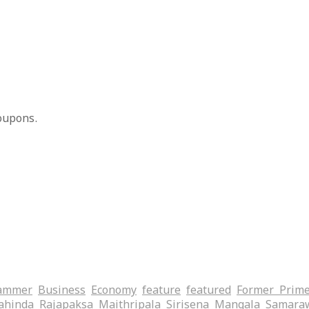
oupons.
ammer
Business
Economy
feature
featured
Former Prime
hinda Rajapaksa
Maithripala Sirisena
Mangala Samara