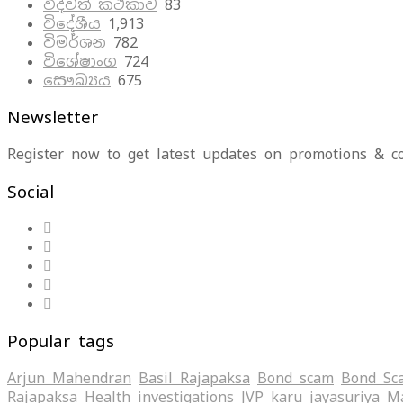
විද්වත් කථිකාව
83
විදේශීය
1,913
විමර්ශන
782
විශේෂාංග
724
සෞඛ්‍යය
675
Newsletter
Register now to get latest updates on promotions & c
Social
Popular tags
Arjun Mahendran
Basil Rajapaksa
Bond scam
Bond Sc
Rajapaksa
Health
investigations
JVP
karu jayasuriya
Ma