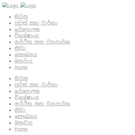
නිවස
පුවත් සහ වාර්තා
දේශපාලන
විශේෂාංග
ආර්ථික සහ ව්‍යාපාරික
ක්‍රීඩා
සෞඛ්‍යය
මතවාද
Home
නිවස
පුවත් සහ වාර්තා
දේශපාලන
විශේෂාංග
ආර්ථික සහ ව්‍යාපාරික
ක්‍රීඩා
සෞඛ්‍යය
මතවාද
Home