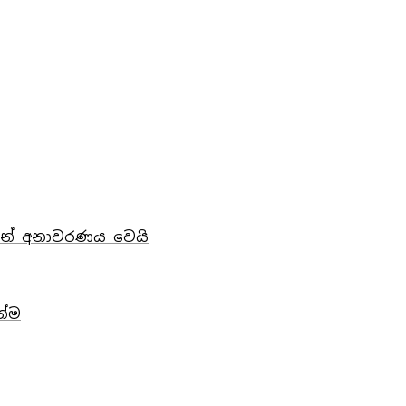
වකින් අනාවරණය වෙයි
න්ම