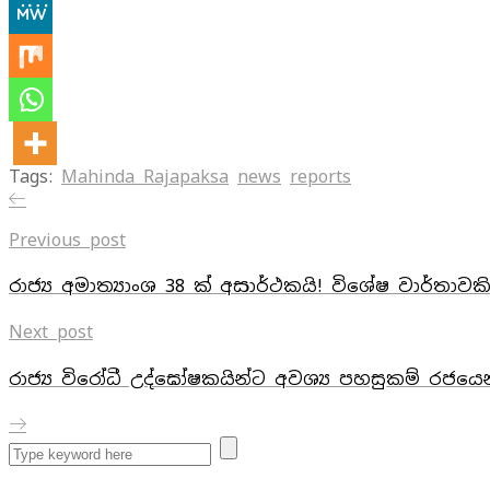
Tags:
Mahinda Rajapaksa
news
reports
Previous post
රාජ්‍ය අමාත්‍යාංශ 38 ක්‌ අසාර්ථකයි! විශේෂ වාර්තා
Next post
රාජ්‍ය විරෝධී උද්ඝෝෂකයින්ට අවශ්‍ය පහසුකම් රජයෙ