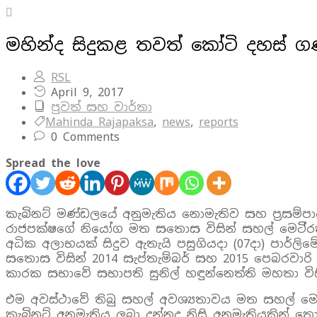
මහින්ද සිදුකළ තවත් කෝටි දහස්
RSL
April 9, 2017
පුවත් සහ වාර්තා
Mahinda Rajapaksa
,
news
,
reports
0 Comments
Spread the love
කැබිනට්‌ මණ්‌ඩලයේ අනුමැතිය නොමැතිව සහ ප්‍රසම්ප
රාජපක්ෂගේ නියෝග මත සතොස විසින් සහල් මෙටි්‍රක්
අධික අලාභයක්‌ සිදුව ඇතැයි පසුගියදා (07දා) පාර්ල
සතොස විසින් 2014 සැප්තැම්බර් සහ 2015 පෙබරවාරි 
කාරක සභාවේ සභාපති සුනිල් හඳුන්නෙත්ති මහතා විසි
එම අවස්‌ථාවේ තිබු සහල් අවශ්‍යතාවය මත සහල් මෙටි්
කැබිනට්‌ අනුමැතිය ලබා දුන්නද නිසි අනුමැතියකින් ත