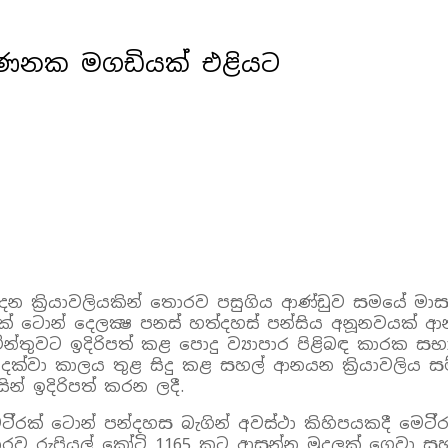
 ගණනක මගඩියක් එළියට
ාදන ක්‍රියාවලියකින් තොරව පසුගිය ආණ්‌ඩුව සමයේ මා
‌ ටොන් දෙලක්‍ෂ පනස්‌ හත්දහස්‌ පන්සිය අනූනවයක්‌
ිමේන්තුවට ඉදිරිපත් කළ පොදු ව්‍යාපාර පිළිබඳ කාරක 
දක්‌වා කාලය තුළ සිදු කළ සහල් ආනයන ක්‍රියාවලිය ස
න් ඉදිරිපත් කරන ලදී.
‍රක්‌ ටොන් පන්දහස බැගින් අවස්‌ථා කිහිපයකදී මෙටි
ොරව රුපියල් කෝටි 1165 කට ආසන්න මුදලක්‌ ගෙවා සහල් ම