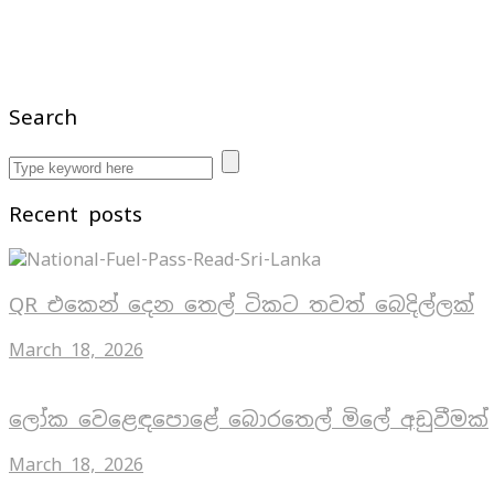
Search
Recent posts
QR එකෙන් දෙන තෙල් ටිකට තවත් බෙදිල්ලක්
March 18, 2026
ලෝක වෙළෙඳපොළේ බොරතෙල් මිලේ අඩුවීමක්
March 18, 2026