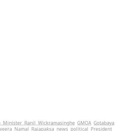
 Minister Ranil Wickramasinghe
GMOA
Gotabaya
weera
Namal Rajapaksa
news
political
President