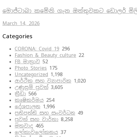
මොජ්ටාබා කමේනි ගැන ඔත්තුවකට ඩොලර් මිල
March 14, 2026
Categories
CORONA: Covid 19
296
Fashion & Beauty culture
22
FB මාත්‍රාව
52
Photo Stories
175
Uncategorized
1,198
ආර්ථික සහ ව්‍යාපාරික
1,020
උණුසුම් පුවත්
3,605
ක්‍රීඩා
566
කෘෂිකර්මය
254
දේශපාලන
1,996
ප්‍රතිපත්ති සහ සංවර්ධන
49
පුවත් සහ වාර්තා
8,258
මතවාද
465
ලෝකාවලෝකනය
37