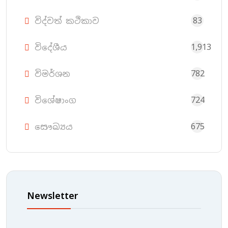
83
විද්වත් කථිකාව
1,913
විදේශීය
782
විමර්ශන
724
විශේෂාංග
675
සෞඛ්‍යය
Newsletter