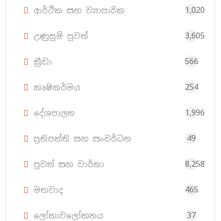
1,020
ආර්ථික සහ ව්‍යාපාරික
3,605
උණුසුම් පුවත්
566
ක්‍රීඩා
254
කෘෂිකර්මය
1,996
දේශපාලන
49
ප්‍රතිපත්ති සහ සංවර්ධන
8,258
පුවත් සහ වාර්තා
465
මතවාද
37
ලෝකාවලෝකනය