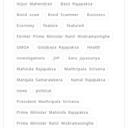
Arjun Mahendran
Basil Rajapaksa
Bond scam
Bond Scammer
Business
Economy
feature
featured
Former Prime Minister Ranil Wickramasinghe
GMOA
Gotabaya Rajapaksa
Health
investigations
JVP
karu jayasuriya
Mahinda Rajapaksa
Maithripala Sirisena
Mangala Samaraweera
Namal Rajapaksa
news
political
President Maithripala Sirisena
Prime Minister Mahinda Rajapaksa
Prime Minister Ranil Wickramasinghe