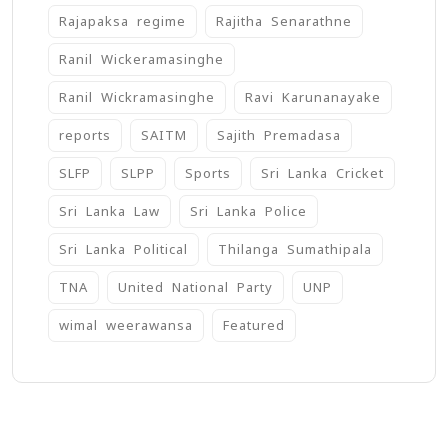
Rajapaksa regime
Rajitha Senarathne
Ranil Wickeramasinghe
Ranil Wickramasinghe
Ravi Karunanayake
reports
SAITM
Sajith Premadasa
SLFP
SLPP
Sports
Sri Lanka Cricket
Sri Lanka Law
Sri Lanka Police
Sri Lanka Political
Thilanga Sumathipala
TNA
United National Party
UNP
wimal weerawansa
‍Featured