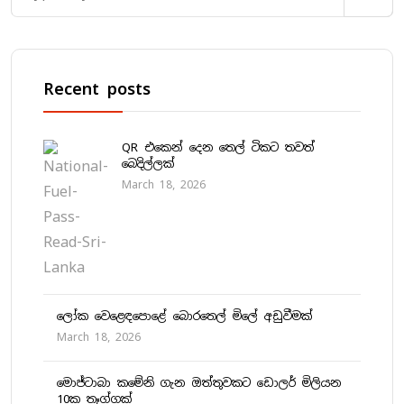
Recent posts
QR එකෙන් දෙන තෙල් ටිකට තවත්
බෙදිල්ලක්
March 18, 2026
ලෝක වෙළෙඳපොළේ බොරතෙල් මිලේ අඩුවීමක්
March 18, 2026
මොජ්ටාබා කමේනි ගැන ඔත්තුවකට ඩොලර් මිලියන
10ක තෑග්ගක්