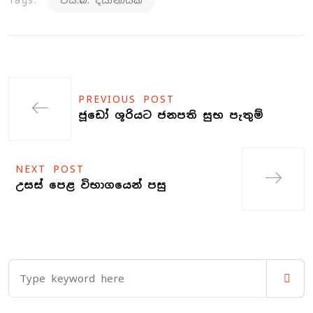
Tags:
එස්.බී. දිසානායක
PREVIOUS POST
ජූඩෝ ශූරියට ජනපති සුභ පැතුම්
NEXT POST
උසස් පෙළ විභාගයෙන් පසු