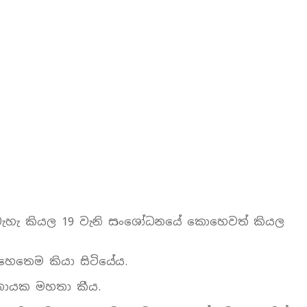
්න බැහැ කියල 19 වැනි සංශෝධනයේ කොහෙවත් කියල
 හෙතෙම කියා සිටියේය.
ානායක මහතා කීය.