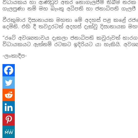
විධායකය හා ආණ්ඩුව අතර නොගැලපීම් තිබීම නරක ද
ගැලපුණා නම් මහ බැංකු අධිපති හා ජනාධිපති ගැලපී ස
වීරකුමාර දිසානායක මහතා මේ අදහස් පළ කළේ රජයේ ප‍්‍ර
දෙමිනි. එහි දී තවදුරටත් අදහස් දැක්වු දිසානායක ම
“රටේ අවශ්‍යතාවය දැකලා ජනාධිපති කවුරුවත් භාරග
විධායකයට ඇත්නම් රටකට ඉදිරියට යා හැකියි. අවශ්‍ය 
-ලංකාදීප-