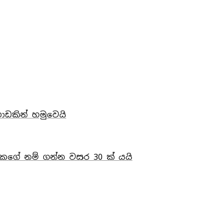
ොඩකින් හමුවෙයි
8කගේ නම් ගන්න වසර 30 ක්‌ යයි