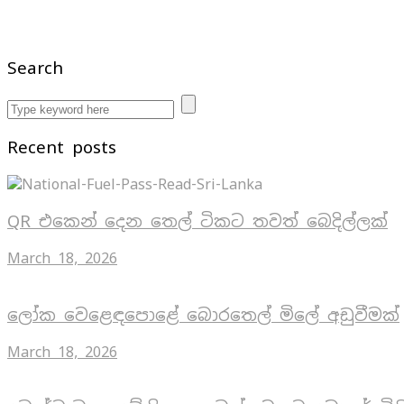
Search
Recent posts
QR එකෙන් දෙන තෙල් ටිකට තවත් බෙදිල්ලක්
March 18, 2026
ලෝක වෙළෙඳපොළේ බොරතෙල් මිලේ අඩුවීමක්
March 18, 2026