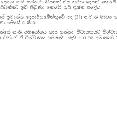
ෙයක් යැයි සමහරු කියතත් එය නරක දෙයක් නොවේ යැයි
ිටින්නට ඉඩ තිබුණා නොවේ දැයි ප‍්‍රශ්න කළේය.
වෘත්ති දෙපාර්තමේන්තුවේ අද (31) පැවැති මාධ්‍ය හමුවක
හතා මෙසේ ද කීය.
ත්තේ නැති අභියෝගය භාර ගත්තා. විධායකයට විශ්වාස
වන්නේ ඒ විශ්වාසය පමණයි’’ යැයි ද රාජ්‍ය අමාත්‍යවරය