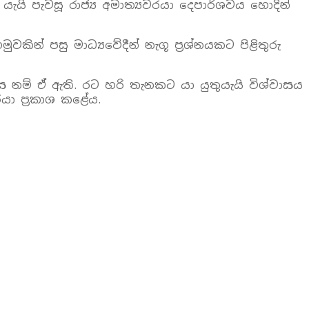
 පැවසූ රාජ්‍ය අමාත්‍යවරයා දෙපාර්ශවය හොදින්
ින් පසු මාධ්‍යවේදීන් නැගූ ප‍්‍රශ්නයකට පිළිතුරු
 නම් ඒ ඇති. රට හරි තැනකට යා යුතුයැයි විශ්වාසය
ා ප‍්‍රකාශ කළේය.