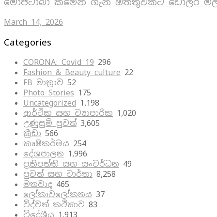
මොජ්ටාබා කමේනි ගැන ඔත්තුවකට ඩොලර් මිල
March 14, 2026
Categories
CORONA: Covid 19
296
Fashion & Beauty culture
22
FB මාත්‍රාව
52
Photo Stories
175
Uncategorized
1,198
ආර්ථික සහ ව්‍යාපාරික
1,020
උණුසුම් පුවත්
3,605
ක්‍රීඩා
566
කෘෂිකර්මය
254
දේශපාලන
1,996
ප්‍රතිපත්ති සහ සංවර්ධන
49
පුවත් සහ වාර්තා
8,258
මතවාද
465
ලෝකාවලෝකනය
37
විද්වත් කථිකාව
83
විදේශීය
1,913