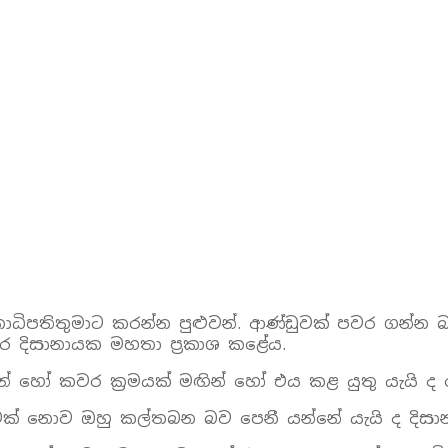
 ජනාධිපතිතුමාට කරන්න පුළුවන්. ආණ්ඩුවක් පවර ගන
මාර දිසානායක මහතා ප‍්‍රකාශ කළේය.
ඟින් හෝ කවර ක‍්‍රමයක් මඟින් හෝ එය කළ යුතු යැයි ද
කමක් නොව ඔහු කල්තබන බව පෙනී යන්නේ යැයි ද දිස