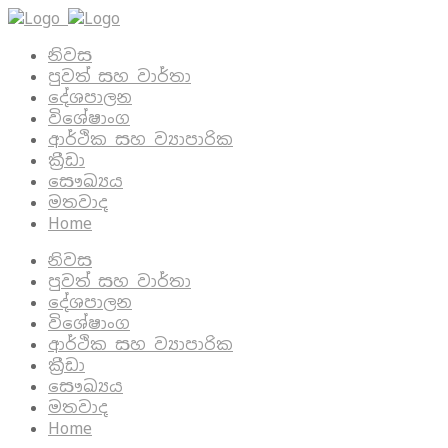
නිවස
පුවත් සහ වාර්තා
දේශපාලන
විශේෂාංග
ආර්ථික සහ ව්‍යාපාරික
ක්‍රීඩා
සෞඛ්‍යය
මතවාද
Home
නිවස
පුවත් සහ වාර්තා
දේශපාලන
විශේෂාංග
ආර්ථික සහ ව්‍යාපාරික
ක්‍රීඩා
සෞඛ්‍යය
මතවාද
Home