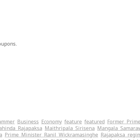
oupons.
ammer
Business
Economy
feature
featured
Former Prime
hinda Rajapaksa
Maithripala Sirisena
Mangala Samara
a
Prime Minister Ranil Wickramasinghe
Rajapaksa regi