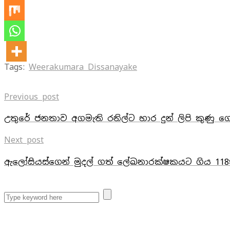
Tags:
Weerakumara Dissanayake
Previous post
උතුරේ ජනතාව අගමැති රනිල්ට භාර දුන් ලිපි කුණු ග
Next post
ඇලෝසියස්‌ගෙන් මුදල් ගත් ලේඛනාරක්‌ෂකයට ගිය 11