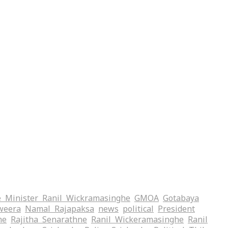
 Minister Ranil Wickramasinghe
GMOA
Gotabaya
weera
Namal Rajapaksa
news
political
President
me
Rajitha Senarathne
Ranil Wickeramasinghe
Ranil