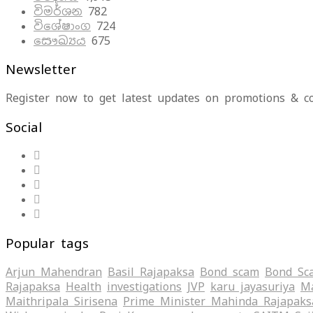
විමර්ශන
782
විශේෂාංග
724
සෞඛ්‍යය
675
Newsletter
Register now to get latest updates on promotions & c
Social
Popular tags
Arjun Mahendran
Basil Rajapaksa
Bond scam
Bond Sc
Rajapaksa
Health
investigations
JVP
karu jayasuriya
Ma
Maithripala Sirisena
Prime Minister Mahinda Rajapaks