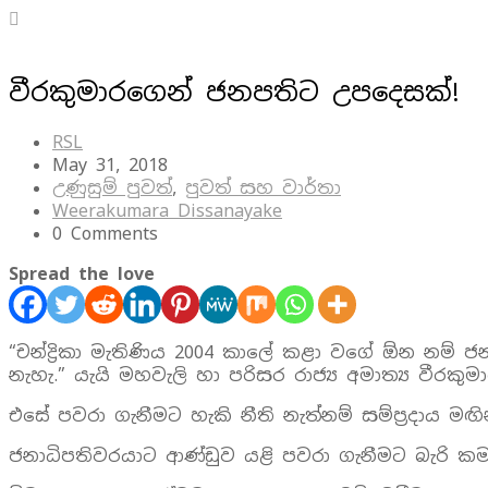
වීරකුමාරගෙන් ජනපතිට උපදෙසක්!
RSL
May 31, 2018
උණුසුම් පුවත්
,
පුවත් සහ වාර්තා
Weerakumara Dissanayake
0 Comments
Spread the love
“චන්ද්‍රිකා මැතිණිය 2004 කාලේ කළා වගේ ඕන නම්
නැහැ.” යැයි මහවැලි හා පරිසර රාජ්‍ය අමාත්‍ය වීරකු
එසේ පවරා ගැනීමට හැකි නීති නැත්නම් සම්ප‍්‍රදාය ම
ජනාධිපතිවරයාට ආණ්ඩුව යළි පවරා ගැනීමට බැරි 