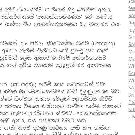
sc
fe
ම අනිවාර්යයෙන්ම හානියක් සිදු නොවන අතර,
Ra
අන්තර්ගතයේ ‘අභ්‍යන්තරකරණය’ වේ. යමෙකු
Ra
හඳුනා ගන්නා විට අභ්‍යන්තරකරණය සිදු වන බව එය
ja
Si
සමඟින් යුෂ සමග ඩෙටොක්සිං කිරීම (Detoxing)
Ra
ත ආහාර ගැනීම් වැනි බොහෝ පුරුදු සහ හැක්
Ma
 අක්‍රමවත් ලෙස ආහාර ගැනීමේ අන්තර්ගතයට
Ma
ය හෝ අධික ව්‍යායාම ඇතුළත් බව අධ්‍යයනය
Wi
Se
Wi
ආහාර සහ පිරිසිදු කිරීම් පෙර කවරදාටත් වඩා
SA
ිෂ ඉවත් කිරීමෙන් සෞඛ්‍යය වැඩි දියුණු කරන බව
Sr
ෙන්නේ නිශ්චිත ආහාර වේලක් අනුගමනය කිරීම
Po
පවසන විශේෂ නිෂ්පාදන භාවිතා කිරීම, එමඟින්
Su
 කර ගැනීම ප්‍රවර්ධනය කිරීමයි. ඩෙටොක්සිකරණ
U
හැකි අතර, එය විජලනය වීමට සහ
ිය හැකි තරම් දරුණු පාචනය ඇති කළ හැකිය.