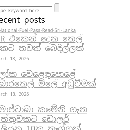
ecent posts
R එකෙන් දෙන තෙල්
ිකට තවත් බෙදිල්ලක්
rch 18, 2026
ෝක වෙළෙඳපොළේ
ොරතෙල් මිලේ අඩුවීමක්
rch 18, 2026
ොජ්ටාබා කමේනි ගැන
ත්තුවකට ඩොලර්
ිලියන 10ක තෑග්ගක්