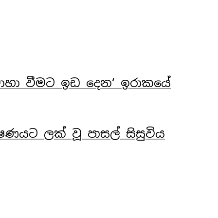
විවාහා වීමට ඉඩ දෙන‘ ඉරාකයේ
ූෂණයට ලක් වූ පාසල් සිසුවිය