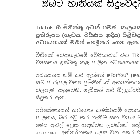
ඔබට හානියක් සිදුවේ
TikTok හි මිනිත්තු අටක් පමණ කාල
ප්‍රතිරූපය (හැඩය, වර්ණය ආදිය) පි
අධ්‍යයනයක් මගින් හෙළිකර ගෙන ඇත.
වීඩියෝ බෙදාගැනීමේ වේදිකාවක් වන Ti
ව්‍යසනය ඉස්මතු කළ පාලිත අධ්‍යයනය
අධ්‍යයනය නම් කර ඇත්තේ #ForYou? (#ඔබ
සමාජ රූපලාවන්‍ය ප්‍රමිතීන්ගේ අභ්‍යන
බලපෑම’ යනුවෙනි. මැඩිසන් ආර් බ්ලැක්බ
සිදුකර ඇත.
පර්යේෂකයන් නාභිගත කණ්ඩායම් දෙකක
පාලනය, බර අඩු කර ගැනීම සහ ව්‍යායාම
මෙය පුළුල් ලෙස හඳුන්වනු ලබන්නේ ‘ප්‍රෝ
anorexia අන්තර්ගතය ලෙස වන අතර එය 