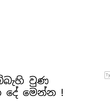
්බැහි වුණ
 දේ මෙන්න !