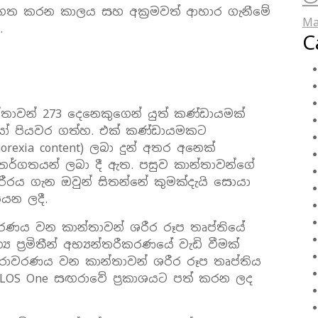
 ගත කරන කාලය සහ අක්‍රමවත් ආහාර ගැනීමේ
Ma
.
C
්තාවන් 273 දෙනෙකුගෙන් යුත් කණ්ඩායමක්
ෝ පියවර ගත්හ. එක් කණ්ඩායමකට
rexia content) ලබා දුන් අතර අනෙක්
්තර්ගතයන් ලබා දී ඇත. පසුව කාන්තාවන්ගේ
ීරය ගැන ඔවුන් සිතන්නේ කුමක්දැයි සොයා
පයන ලදී.
වරණය වන කාන්තාවන් ශරීර රූප තෘප්තියේ
ප්‍රමිතීන් අභ්‍යන්තරීකරණයේ වැඩි වීමක්
නිරාවරණය වන කාන්තාවන් ශරීර රූප තෘප්තිය
 PLOS One සඟරාවේ ප්‍රකාශයට පත් කරන ලද