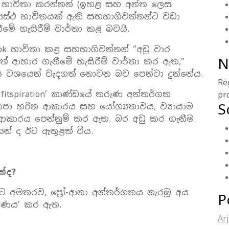
ok භාවිතා කරන්නන් (ඉහළ සහ අන්ත ලෙස
යස්ථ භාවිතයක් ඇති සහභාගිවන්නන්ට වඩා
නීමේ හැසිරීම් වාර්තා කළ බවයි.
k භාවිතා කළ සහභාගිවන්නන් “අඩු වාර
N
් ආහාර ගැනීමේ හැසිරීම් වාර්තා කර ඇත,”
මය වශයෙන් වැදගත් නොවන බව පෙන්වා දුන්නේය.
Re
 / fitspiration’ කාණ්ඩයේ තරුණ අන්තර්ගත
pr
S
පා හරින ආකාරය සහ යෝග්‍යතාවය, ව්‍යායාම
කාරය පෙන්නුම් කර ඇත. බර අඩු කර ගැනීම
තයන් ද ඊට ඇතුළත් විය.
ක්ද
?
ීමට අමතරව, ප්‍රෝ-ආනා අන්තර්ගතය නැරඹූ අය
P
රීකරණය’ කර ඇත.
Ar