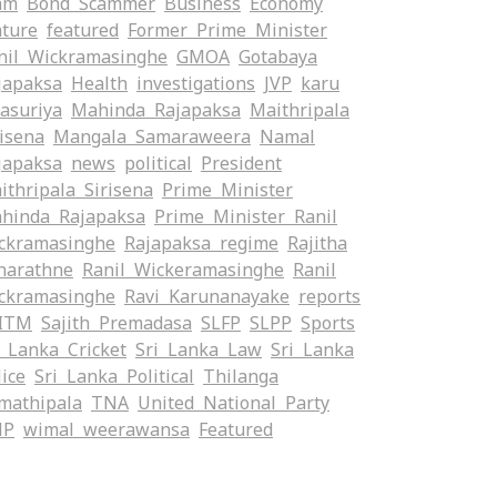
am
Bond Scammer
Business
Economy
ature
featured
Former Prime Minister
nil Wickramasinghe
GMOA
Gotabaya
japaksa
Health
investigations
JVP
karu
yasuriya
Mahinda Rajapaksa
Maithripala
risena
Mangala Samaraweera
Namal
japaksa
news
political
President
ithripala Sirisena
Prime Minister
hinda Rajapaksa
Prime Minister Ranil
ckramasinghe
Rajapaksa regime
Rajitha
narathne
Ranil Wickeramasinghe
Ranil
ckramasinghe
Ravi Karunanayake
reports
ITM
Sajith Premadasa
SLFP
SLPP
Sports
i Lanka Cricket
Sri Lanka Law
Sri Lanka
lice
Sri Lanka Political
Thilanga
mathipala
TNA
United National Party
NP
wimal weerawansa
‍Featured