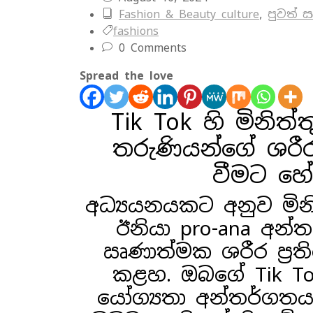
Fashion & Beauty culture
,
පුවත් 
fashions
0 Comments
Spread the love
Tik Tok හි මිනි
තරුණියන්ගේ ශරීර
වීමට හේ
අධ්‍යයනයකට අනුව මින
ඊනියා pro-ana අන්
ඍණාත්මක ශරීර ප්‍රති
කළහ. ඔබගේ Tik Tok
යෝග්‍යතා අන්තර්ගතය