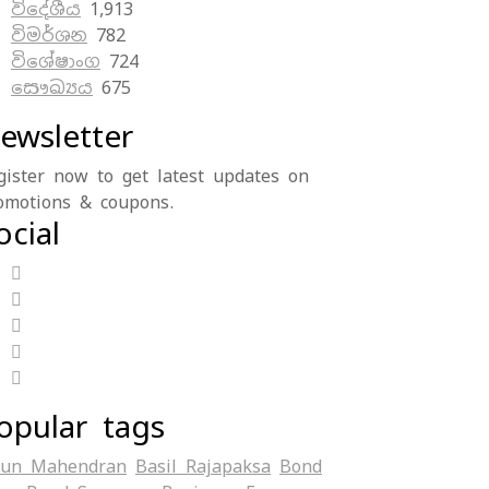
විදේශීය
1,913
විමර්ශන
782
විශේෂාංග
724
සෞඛ්‍යය
675
ewsletter
gister now to get latest updates on
omotions & coupons.
ocial
opular tags
jun Mahendran
Basil Rajapaksa
Bond