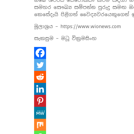
ඔබේ ශරීරය ඩෙටොක්සිං කිරීම සඳහා ඔ
සමහර සෞඛ්‍ය සම්පන්න පුරුදු සමඟ 
කෙසේදැයි පිළිගත් වෛද්‍යවරයෙකුගෙන්
මූලාශ්‍රය – https://www.wionews.com
සැකසුම – මධූ වික්‍රමසිංහ