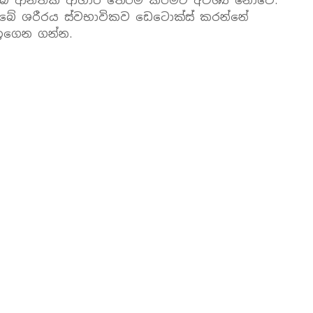
බ ආන්තික ආහාර තේරීම් කිරීමට අවශ්‍ය නොවේ.
ඔබේ ශරීරය ස්වභාවිකව ඩෙටොක්ස් කරන්නේ
 ඉගෙන ගන්න.