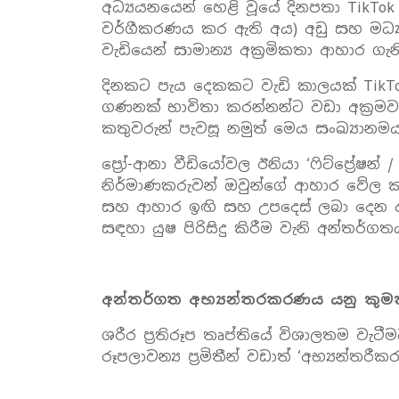
අධ්‍යයනයෙන් හෙළි වූයේ දිනපතා TikT
වර්ගීකරණය කර ඇති අය) අඩු සහ මධ්‍
වැඩියෙන් සාමාන්‍ය අක්‍රමිකතා ආහාර ගැ
දිනකට පැය දෙකකට වැඩි කාලයක් TikTo
ගණනක් භාවිතා කරන්නන්ට වඩා අක්‍රමවත
කතුවරුන් පැවසූ නමුත් මෙය සංඛ්‍යාන
ප්‍රෝ-ආනා වීඩියෝවල ඊනියා ‘ෆිට්ප්‍රේෂන්
නිර්මාණකරුවන් ඔවුන්ගේ ආහාර වේල ක
සහ ආහාර ඉඟි සහ උපදෙස් ලබා දෙන ආ
සඳහා යුෂ පිරිසිදු කිරීම වැනි අන්තර්ග
අන්තර්ගත අභ්‍යන්තරකරණය යනු කුම
ශරීර ප්‍රතිරූප තෘප්තියේ විශාලතම වැට
රූපලාවන්‍ය ප්‍රමිතීන් වඩාත් ‘අභ්‍යන්ත