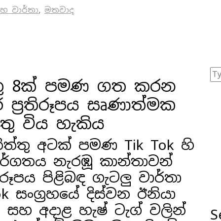
සහ වාර්තා
,
මතවාද
ත්තු 8ක් පමණ ගත කරන
 ප්‍රතිරූපය සෘණාත්මක
තු විය හැකිය
ිත්තු අටක් පමණ Tik Tok හි
තර්ගතය නැරඹූ කාන්තාවන්
රූපය පිළිබඳ ගැටලු වාර්තා
 සංග්‍රහයේ දිස්වන ඊනියා
 සහ අදාළ හැෂ් ටැග් වලින්
S