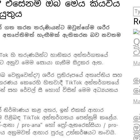
ද? එසේනම් ඔබ මෙය කියවිය
යුතුය
R
යක් ගත කරන තරුණියන්ට ඔවුන්ගේම ශරීර
ළිබඳ අතෘප්තිමත් හැඟීමක් ඇතිකරන බව නවතම
Q
ට
kTok හි තරුණයින්ට හානිකර අන්තර්ගතයේ
කට අනුව මෙම සොයා ගැනීම සිදුකර ඇත.
Ma
 වෙනුවෙන්ද?) ශරීර ප්‍රතිරූපයේ අතෘප්තිය සහ
ල
්තරකරණය කෙරෙහි හිතවාදී TikTok අන්තර්ගතයේ
බ
ර්න් සහ රේචල් සී හොග් විසින් මෙම අධ්‍යයනය
Ma
් නිර්මාණය කළ අතර, ඉන් එකක් ආහාර
ම
 පිළිබඳ TikTok අන්තර්ගතය පෙන්නුම් කළේය.
-ආනා / pro-ana” හෝ ප්‍රෝ-ඇනරෙක්සියා / pro-
ඔ
අක්‍රමවත් ආහාර පුරුදු උත්කර්ෂයට නංවයි.
ම