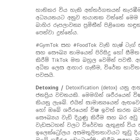
හානිකර විය හැකි අන්තර්ගතයන් නැරඹී
අධ්‍යයනයට අනුව භයානක වන්නේ මෙම 
බාහිර රූපලාවන්‍ය ප්‍රමිතීන් පිළිගෙන 
පෙන්වා දුන්නේය.
#GymTok සහ #FoodTok වැනි හැෂ් ටැග් 
සහ සෞඛ්‍ය නාමයෙන් පිරිසිදු හෝ සීමි
කිරීම් TikTok මත බහුල වෙමින් පවතී.
අධික ලෙස ආහාර ගැනීම, විරේක භාවිත
පවසයි.
Detoxing /
Detoxification (detox) යනු 
ජනප්‍රිය වචනයකි. මෙමගින් ශරීරයෙන් ව
කියනු ලැබේ. එයින් සාමාන්‍යයෙන් ඇඟව
හෝ ඔබේ ශරීරයෙන් විෂ ඉවත් කරන බව 
සෞඛ්‍යය වැඩි දියුණු කිරීම සහ බර අඩු
වැඩසටහන් වලට විරේචක ඇතුළත් විය 
ඉලෙක්ට්‍රෝලය අසමතුලිතතාවයට තුඩු ද