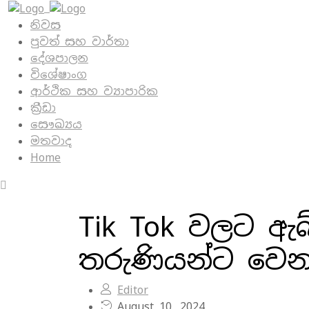
නිවස
පුවත් සහ වාර්තා
දේශපාලන
විශේෂාංග
ආර්ථික සහ ව්‍යාපාරික
ක්‍රීඩා
සෞඛ්‍යය
මතවාද
Home
Tik Tok වලට ඇබ
තරුණියන්ට වෙන
Editor
August 10, 2024