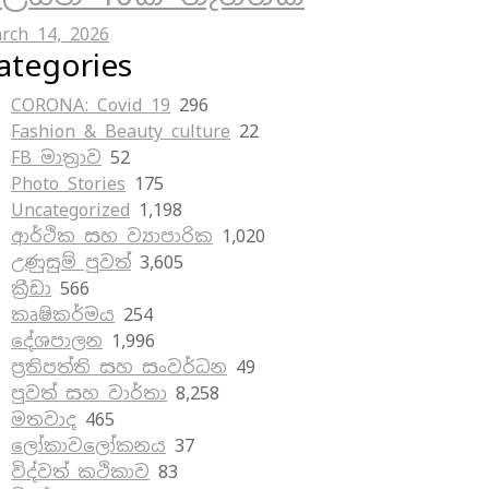
rch 14, 2026
ategories
CORONA: Covid 19
296
Fashion & Beauty culture
22
FB මාත්‍රාව
52
Photo Stories
175
Uncategorized
1,198
ආර්ථික සහ ව්‍යාපාරික
1,020
උණුසුම් පුවත්
3,605
ක්‍රීඩා
566
කෘෂිකර්මය
254
දේශපාලන
1,996
ප්‍රතිපත්ති සහ සංවර්ධන
49
පුවත් සහ වාර්තා
8,258
මතවාද
465
ලෝකාවලෝකනය
37
විද්වත් කථිකාව
83