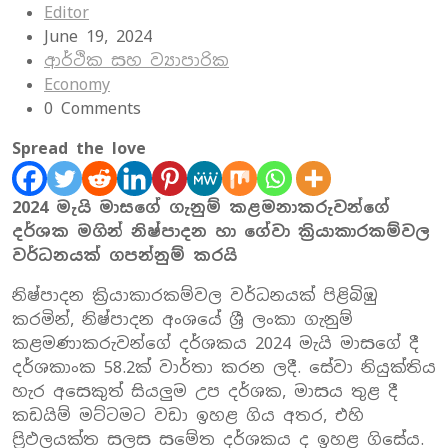
Editor
June 19, 2024
ආර්ථික සහ ව්‍යාපාරික
Economy
0 Comments
Spread the love
2024 මැයි මාසගේ ගැනුම් කළමනාකරුවන්ගේ
දර්ශක මගින් නිෂ්පාදන හා ගේවා ක්‍රියාකාරකම්වල
වර්ධනයක් ගපන්නුම් කරයි
නිෂ්පාදන ක්‍රියාකාරකම්වල වර්ධනයක් පිළිබිඹු
කරමින්, නිෂ්පාදන අංශයේ ශ්‍රී ලංකා ගැනුම්
කළමණාකරුවන්ගේ දර්ශකය 2024 මැයි මාසගේ දී
දර්ශකාංක 58.2ක් වාර්තා කරන ලදී. සේවා නියුක්තිය
හැර අසෙකුත් සියලුම උප දර්ශක, මාසය තුළ දී
කඩයිම් මට්ටමට වඩා ඉහළ ගිය අතර, එහි
ප්‍රිඵලයක්ත සලස සමේත දර්ශකය ද ඉහළ ගිසේය.