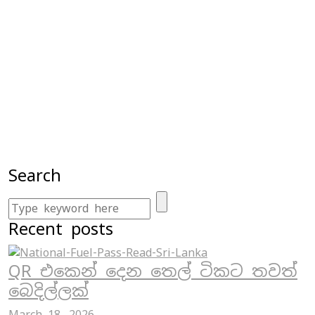
Search
Recent posts
QR එකෙන් දෙන තෙල් ටිකට තවත්
බෙදිල්ලක්
March 18, 2026