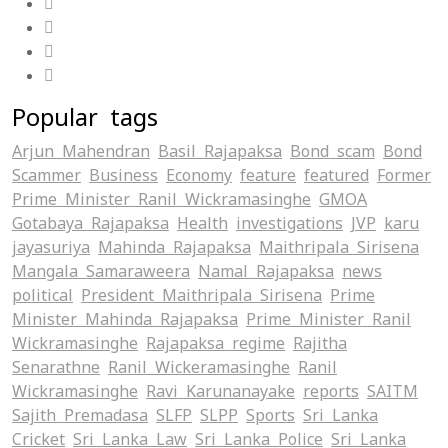
Popular tags
Arjun Mahendran
Basil Rajapaksa
Bond scam
Bond
Scammer
Business
Economy
feature
featured
Former
Prime Minister Ranil Wickramasinghe
GMOA
Gotabaya Rajapaksa
Health
investigations
JVP
karu
jayasuriya
Mahinda Rajapaksa
Maithripala Sirisena
Mangala Samaraweera
Namal Rajapaksa
news
political
President Maithripala Sirisena
Prime
Minister Mahinda Rajapaksa
Prime Minister Ranil
Wickramasinghe
Rajapaksa regime
Rajitha
Senarathne
Ranil Wickeramasinghe
Ranil
Wickramasinghe
Ravi Karunanayake
reports
SAITM
Sajith Premadasa
SLFP
SLPP
Sports
Sri Lanka
Cricket
Sri Lanka Law
Sri Lanka Police
Sri Lanka