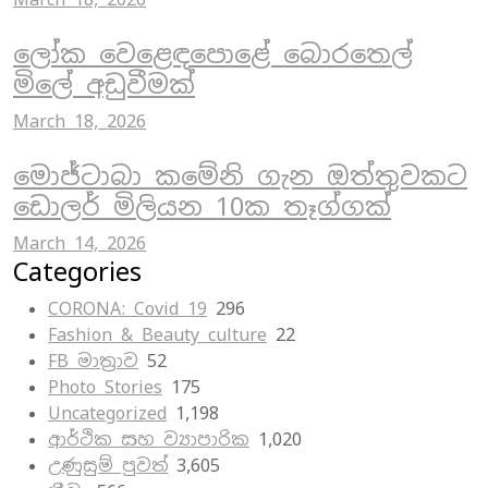
ලෝක වෙළෙඳපොළේ බොරතෙල්
මිලේ අඩුවීමක්
March 18, 2026
මොජ්ටාබා කමේනි ගැන ඔත්තුවකට
ඩොලර් මිලියන 10ක තෑග්ගක්
March 14, 2026
Categories
CORONA: Covid 19
296
Fashion & Beauty culture
22
FB මාත්‍රාව
52
Photo Stories
175
Uncategorized
1,198
ආර්ථික සහ ව්‍යාපාරික
1,020
උණුසුම් පුවත්
3,605