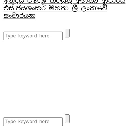
ඉන්දීය විදේශ කටයුතු අමාත්‍ය ආචාර්ය
එස්.ජයශංකර් මහතා ශ්‍රී ලංකාවේ
සංචාරයක