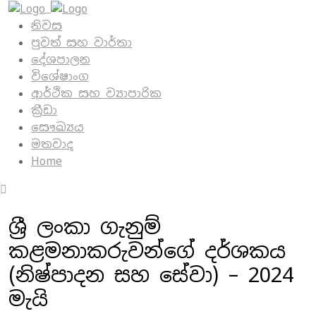
නිවස
පුවත් සහ වාර්තා
දේශපාලන
විශේෂාංග
ආර්ථික සහ ව්‍යාපාරික
ක්‍රීඩා
සෞඛ්‍යය
මතවාද
Home
ශ්‍රී ලංකා ගැනුම්
කළමනාකරුවන්ගේ දර්ශකය
(නිෂ්පාදන සහ සේවා) – 2024
මැයි