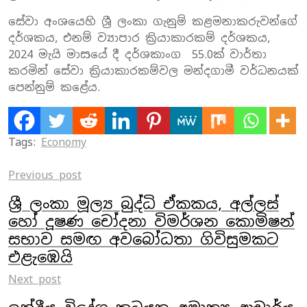
සේවා අංශයෙහි ශ්‍රී ලංකා ගැනුම් කළමනාකරුවන්ගේ
දර්ශකය, එනම් ව්‍යාපාර ක්‍රියාකාරකම් දර්ශකය,
2024 මැයි මාසයේ දී දර්ශකාංග 55.0ක් වාර්තා
කරමින් සේවා ක්‍රියාකාරකම්වල මන්දගාමී වර්ධනයක්
පෙන්නුම් කළේය.
Tags:
Economy
Previous post
ශ්‍රී ලංකා මූල්‍ය බුද්ධි ඒකකය, අල්ලස්
හෝ දූෂණ චෝදනා විමර්ශන කොමිෂන්
සභාව සමඟ අවබෝධතා ගිවිසුමකට
එළැඹෙයි
Next post