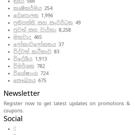
ක්‍රීඩා
566
කෘෂිකර්මය
254
දේශපාලන
1,996
ප්‍රතිපත්ති සහ සංවර්ධන
49
පුවත් සහ වාර්තා
8,258
මතවාද
465
ලෝකාවලෝකනය
37
විද්වත් කථිකාව
83
විදේශීය
1,913
විමර්ශන
782
විශේෂාංග
724
සෞඛ්‍යය
675
Newsletter
Register now to get latest updates on promotions &
coupons.
Social