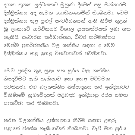
දශක තුනක යුද්ධයකට මුහුණ දීමෙන් පසු මන්නාරම
දිස්ත්‍රික්කය අද නැවත ගොඩනැගෙමින් තිබෙනවා. මෙම
දිස්ත්‍රික්කය තුළ පුළුල් සංවර්ධනයක් ඇති කිරීම තුළින්
ශ්‍රී ලංකාවේ ආර්ථිකයට විශාල දායකත්වයක් ලබා ගත
හැකියි. සංචාරක කර්මාන්තය, ධීවර කර්මාන්තය
මෙන්ම පුනර්ජනනීය බල ශක්තිය සඳහා ද මෙම
දිස්ත්‍රික්කය තුළ ඉහළ විභවතාවක් පවතිනවා.
මෙම ප්‍රදේශ තුළ සුළං සහ සූර්ය බල ශක්තිය
නිපදවීමට ඇති හැකියාව ඉතා ඉහළ මට්ටමක
පවතිනවා. එම බලශක්තිය නිෂ්පාදනය කර ඉන්දියාවට
විකිණීමේ ක්‍රමවේදයක් පිළිබඳව ඉන්දියානු රජය සමඟ
සාකච්ඡා කර තිබෙනවා.
හරිත බලශක්තිය උත්පාදනය කිරීම සඳහා උතුරු
පළාතේ විශේෂ හැකියාවක් තිබෙනවා. වැව් මත සූර්ය