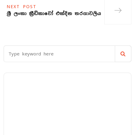
NEXT POST
ශ්‍රී ලංකා ක්‍රීඩිකාවෝ එක්දින තරගාවලිය