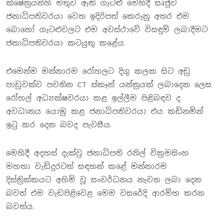
ක්ෂේත්‍රයන්හි මතුව ඇති ගැටළු මෙහිදී සෘජුව
ජනාධිපතිවරයා වෙත ඉදිරිපත් කෙරුනු අතර එම
බොහෝ ගැටළුවලට එම අවස්ථාවේ විසඳුම් ලබාදීමට
ජනාධිපතිවරයා කටයුතු කළේය.
එමෙන්ම මන්නාරම රෝහලට දිගු කලක සිට අඩු
පාඩුවක්ව පවතින CT ස්කෑන් යන්ත්‍රයක් ලබාදෙන ලෙස
රෝහල් අධ්‍යක්ෂවරයා කළ ඉල්ලීම පිළිබඳව ද
අවධානය යොමු කළ ජනාධිපතිවරයා එය කඩිනමින්
ඉටු කර දෙන බවද පැවසීය.
මෙහිදී අදහස් දැක්වු ජනාධිපති රනිල් වික්‍රමසිංහ
මහතා වැඩිදුරටත් සඳහන් කළේ මන්නාරම
දිස්ත්‍රික්කයට අහිමි වූ සංවර්ධනය නැවත ලබා දෙන
බවත් එම වැඩපිළිවෙළ මෙම වසරේදි ආරම්භ කරන
බවත්ය.