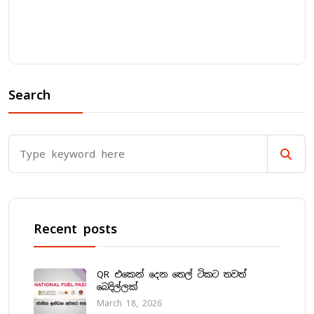
Search
Recent posts
QR එකෙන් දෙන තෙල් ටිකට තවත්
බෙදිල්ලක්
March 18, 2026