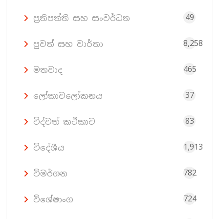
49
ප්‍රතිපත්ති සහ සංවර්ධන
8,258
පුවත් සහ වාර්තා
465
මතවාද
37
ලෝකාවලෝකනය
83
විද්වත් කථිකාව
1,913
විදේශීය
782
විමර්ශන
724
විශේෂාංග