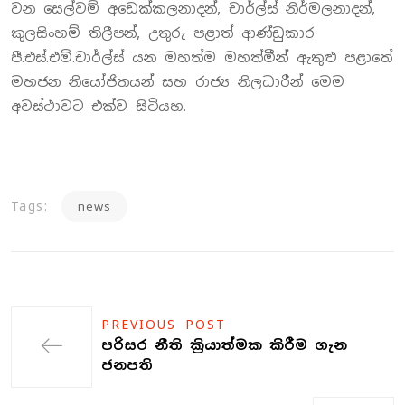
වන සෙල්වම් අඩෙක්කලනාදන්, චාර්ල්ස් නිර්මලනාදන්,
කුලසිංහම් තිලීපන්, උතුරු පළාත් ආණ්ඩුකාර
පී.එස්.එම්.චාර්ල්ස් යන මහත්ම මහත්මීන් ඇතුළු පළාතේ
මහජන නියෝජිතයන් සහ රාජ්‍ය නිලධාරීන් මෙම
අවස්ථාවට එක්ව සිටියහ.
Tags:
news
PREVIOUS POST
පරිසර නීති ක්‍රියාත්මක කිරීම ගැන
ජනපති