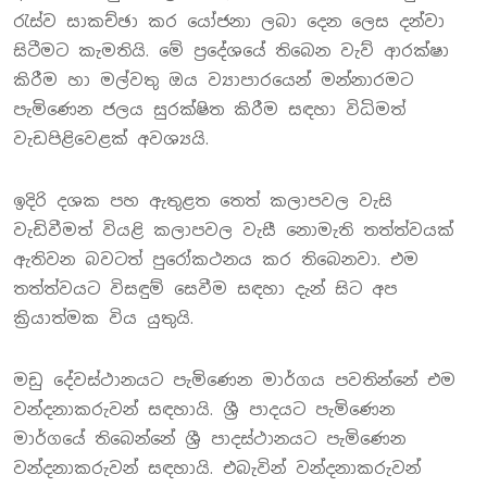
රැස්ව සාකච්ඡා කර යෝජනා ලබා දෙන ලෙස දන්වා
සිටීමට කැමතියි. මේ ප්‍රදේශයේ තිබෙන වැව් ආරක්ෂා
කිරීම හා මල්වතු ඔය ව්‍යාපාරයෙන් මන්නාරමට
පැමිණෙන ජලය සුරක්ෂිත කිරීම සඳහා විධිමත්
වැඩපිළිවෙළක් අවශ්‍යයි.
ඉදිරි දශක පහ ඇතුළත තෙත් කලාපවල වැසි
වැඩිවීමත් වියළි කලාපවල වැසී නොමැති තත්ත්වයක්
ඇතිවන බවටත් පුරෝකථනය කර තිබෙනවා. එම
තත්ත්වයට විසඳුම් සෙවීම සඳහා දැන් සිට අප
ක්‍රියාත්මක විය යුතුයි.
මඩු දේවස්ථානයට පැමිණෙන මාර්ගය පවතින්නේ එම
වන්දනාකරුවන් සඳහායි. ශ්‍රී පාදයට පැමිණෙන
මාර්ගයේ තිබෙන්නේ ශ්‍රී පාදස්ථානයට පැමිණෙන
වන්දනාකරුවන් සඳහායි. එබැවින් වන්දනාකරුවන්