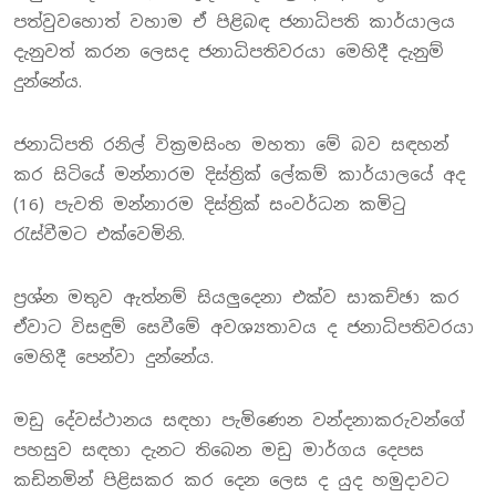
පත්වුවහොත් වහාම ඒ පිළිබඳ ජනාධිපති කාර්යාලය
දැනුවත් කරන ලෙසද ජනාධිපතිවරයා මෙහිදී දැනුම්
දුන්නේය.
ජනාධිපති රනිල් වික්‍රමසිංහ මහතා මේ බව සඳහන්
කර සිටියේ මන්නාරම දිස්ත්‍රික් ලේකම් කාර්යාලයේ අද
(16) පැවති මන්නාරම දිස්ත්‍රික් සංවර්ධන කමිටු
රැස්වීමට එක්වෙමිනි.
ප්‍රශ්න මතුව ඇත්නම් සියලුදෙනා එක්ව සාකච්ඡා කර
ඒවාට විසඳුම් සෙවීමේ අවශ්‍යතාවය ද ජනාධිපතිවරයා
මෙහිදී පෙන්වා දුන්නේය.
මඩු දේවස්ථානය සඳහා පැමිණෙන වන්දනාකරුවන්ගේ
පහසුව සඳහා දැනට තිබෙන මඩු මාර්ගය දෙපස
කඩිනමින් පිළිසකර කර දෙන ලෙස ද යුද හමුදාවට