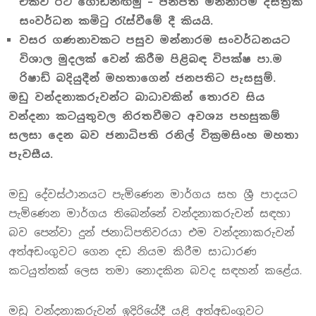
එක්ව රට ගොඩනඟමු – ජනපති මන්නාරම දිස්ත්‍රික්
සංවර්ධන කමිටු රැස්වීමේ දී කියයි.
වසර ගණනාවකට පසුව මන්නාරම සංවර්ධනයට
විශාල මුදලක් වෙන් කිරීම පිළිබඳ විපක්ෂ පා.ම
රිෂාඩ් බදියුදීන් මහතාගෙන් ජනපතිට පැසසුම්.
මඩු වන්දනාකරුවන්ට බාධාවකින් තොරව සිය
වන්දනා කටයුතුවල නිරතවීමට අවශ්‍ය පහසුකම්
සලසා දෙන බව ජනාධිපති රනිල් වික්‍රමසිංහ මහතා
පැවසීය.
මඩු දේවස්ථානයට පැමිණෙන මාර්ගය සහ ශ්‍රී පාදයට
පැමිණෙන මාර්ගය තිබෙන්නේ වන්දනාකරුවන් සඳහා
බව පෙන්වා දුන් ජනාධිපතිවරයා එම වන්දනාකරුවන්
අත්අඩංගුවට ගෙන දඩ නියම කිරීම සාධාරණ
කටයුත්තක් ලෙස තමා නොදකින බවද සඳහන් කළේය.
මඩු වන්දනාකරුවන් ඉදිරියේදී යළි අත්අඩංගුවට