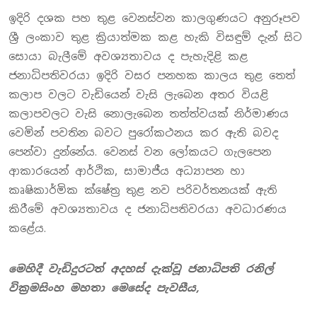
ඉදිරි දශක පහ තුළ වෙනස්වන කාලගුණයට අනුරූපව
ශ්‍රී ලංකාව තුළ ක්‍රියාත්මක කළ හැකි විසඳුම් දැන් සිට
සොයා බැලීමේ අවශ්‍යතාවය ද පැහැදිළි කළ
ජනාධිපතිවරයා ඉදිරි වසර පනහක කාලය තුළ තෙත්
කලාප වලට වැඩියෙන් වැසි ලැබෙන අතර වියළි
කලාපවලට වැසි නොලැබෙන තත්ත්වයක් නිර්මාණය
වෙමින් පවතින බවට පුරෝකථනය කර ඇති බවද
පෙන්වා දුන්නේය. වෙනස් වන ලෝකයට ගැලපෙන
ආකාරයෙන් ආර්ථික, සාමාජීය අධ්‍යාපන හා
කෘෂිකාර්මික ක්ෂේත්‍ර තුළ නව පරිවර්තනයක් ඇති
කිරීමේ අවශ්‍යතාවය ද ජනාධිපතිවරයා අවධාරණය
කළේය.
මෙහිදී වැඩිදුරටත් අදහස් දැක්වූ ජනාධිපති රනිල්
වික්‍රමසිංහ මහතා මෙසේද පැවසීය,