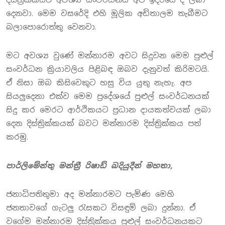
දෙනවා. මෙම වසරේදි එහි මූලික අඩිතාලම තැබීමට
බලාපොරොත්තු වෙනවා.
මට අවශ්‍ය වුණේ මන්නාරම අවට සිදුවන මෙම පුළුල්
සංවර්ධන ක්‍රියාවලිය පිළිබඳ ඔබව දැනුවත් කිරිමටයි.
ඒ නිසා ඔබ කිසිවෙකුට හසු විය යුතු නැහැ. අප
සියලුදෙනා එක්ව මෙම ප්‍රදේශයේ පුළුල් සංවර්ධනයක්
සිදු කර මෙරට ආර්ථිකයට ප්‍රධාන දායකත්වයක් ලබා
දෙන දිස්ත්‍රික්කයක් බවට මන්නාරම දිස්ත්‍රික්කය පත්
කරමු.
පාර්ලිමේන්තු මන්ත්‍රී රිෂාඩ් බදියුදීන් මහතා,
ජනාධිපතිතුමා අද මන්නාරමට පැමිණ මෙහි
ජනතාවගේ ගැටලු රැසකට විසඳුම් ලබා දුන්නා. ඒ
වගේම මන්නාරම දිස්ත්‍රික්කය පුළුල් සංවර්ධනයකට