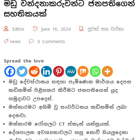
මඩු වන්දනාකරුවන්ට ජනපතිගෙන්
සහතිකයක්
Editor
June 16, 2024
පුවත් සහ වාර්තා
news
0 Comments
Spread the love
මඩු දේවස්ථානය සඳහා පැමිණෙන මාර්ගය දෙපස
කඩිනමින් පිළිසකර කිරීමට ජනපතිගෙන් යුද
හමුදාවට උපදෙස්.
මන්නාරමට අහිමි වු සංවර්ධනය කඩිනමින් ලබා
දෙනවා.
මන්නාරම රෝහලට CT ස්කෑන් යන්ත්‍රයක්.
දේශපාලන අවශ්‍යතාවලට හසු නොවී සියලුදෙනා