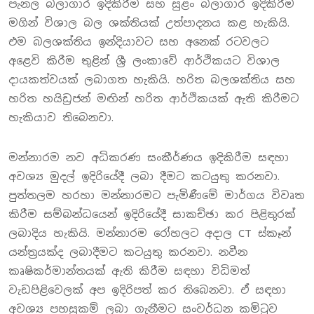
පැනල බලාගාර ඉදිකිරීම සහ සුළං බලාගාර ඉදිකිරීම
මගින් විශාල බල ශක්තියක් උත්පාදනය කළ හැකියි.
එම බලශක්තිය ඉන්දියාවට සහ අනෙක් රටවලට
අළෙවි කිරීම තුළින් ශ්‍රී ලංකාවේ ආර්ථිකයට විශාල
දායකත්වයක් ලබාගත හැකියි. හරිත බලශක්තිය සහ
හරිත හයිඩ්‍රජන් මඟින් හරිත ආර්ථිකයක් ඇති කිරීමට
හැකියාව තිබෙනවා.
මන්නාරම නව අධිකරණ සංකීර්ණය ඉදිකිරීම සඳහා
අවශ්‍ය මුදල් ඉදිරියේදී ලබා දීමට කටයුතු කරනවා.
පුත්තලම හරහා මන්නාරමට පැමිණීමේ මාර්ගය විවෘත
කිරීම සම්බන්ධයෙන් ඉදිරියේදී සාකච්ඡා කර පිළිතුරක්
ලබාදිය හැකියි. මන්නාරම රෝහලට අදාල CT ස්කෑන්
යන්ත්‍රයක්ද ලබාදීමට කටයුතු කරනවා. නවීන
කෘෂිකර්මාන්තයක් ඇති කිරීම සඳහා විධිමත්
වැඩපිළිවෙලක් අප ඉදිරිපත් කර තිබෙනවා. ඒ සඳහා
අවශ්‍ය පහසුකම් ලබා ගැනීමට සංවර්ධන කමිටුව