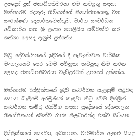
උපදෙස් දුන් ජනාධිපතිවරයා එම කටයුතු සඳහා
මන්නාරම රදගුරු හිමියන්ගේ නියෝජිතයෙකු, වන
සංරක්ෂණ දෙපාර්තමේන්තුව, මාර්ග සංවර්ධන
අධිකාරිය සහ ශ්‍රී ලංකා පොලිසිය සම්බන්ධ කර
ගන්නා ලෙසද දැනුම් දුන්නේය.
මඩු දේවස්ථානයේ ඉදිරියේ දී පැවැත්වෙන වාර්ෂික
මංගල්‍යයට පෙර මෙම පවිත්‍රතා කටයුතු නිම කරන
ලෙසද ජනාධිපතිවරයා වැඩිදුරටත් උපදෙස් දුන්නේය.
මන්නාරම දිස්ත්‍රික්කයේ ඉදිරි සංවර්ධන සැලසුම් පිළිබඳ
සොයා බැලීමේ අරමුණින් කැඳවා තිබු මෙම දිස්ත්‍රික්
සංවර්ධන කමිටු රැස්වීම සඳහා ප්‍රදේශයේ දේශපාලන
නියෝජිතයන් මෙන්ම රාජ්‍ය නිලධාරීන්ද එක්ව සිටියහ.
දිස්ත්‍රික්කයේ සෞඛ්‍ය, අධ්‍යාපන, වාරිමාර්ග ඇතුළු සියලු