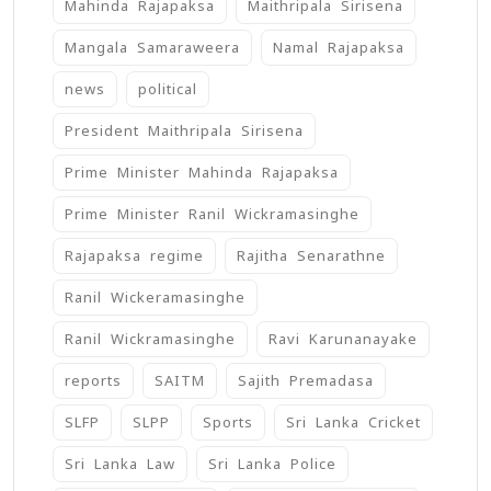
Mahinda Rajapaksa
Maithripala Sirisena
Mangala Samaraweera
Namal Rajapaksa
news
political
President Maithripala Sirisena
Prime Minister Mahinda Rajapaksa
Prime Minister Ranil Wickramasinghe
Rajapaksa regime
Rajitha Senarathne
Ranil Wickeramasinghe
Ranil Wickramasinghe
Ravi Karunanayake
reports
SAITM
Sajith Premadasa
SLFP
SLPP
Sports
Sri Lanka Cricket
Sri Lanka Law
Sri Lanka Police