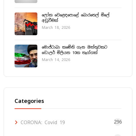
ලෝක වෙළෙඳපොළේ බොරතෙල් මිලේ
අඩුවීමක්
March 18, 2026
මොජ්ටාබා කමේනි ගැන ඔත්තුවකට
ඩොලර් මිලියන 10ක තෑග්ගක්
March 14, 2026
Categories
296
CORONA: Covid 19