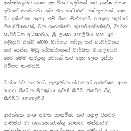
අත්අඩංගුවට ගෙන උසාවියට ඉදිරිපත් කර ලක්ෂ තිහක
දඩයක් පනවනවා නම් එය සාධාරණ කටයුත්තක් ලෙස
මා දකින්නෙ නැහැ. එම නිසා මන්නාරම රදගුරු පදවියේ
නියෝජිතයෙක්, වන සංරක්ෂණ දෙපාර්තමේන්තුව, මාර්ග
සංවර්ධන අධිකාරිය, ශ්‍රී ලංකා පොලිසිය සහ යුද
හමුදාව එක්ව මෙම මාර්ගය පවිත්‍ර කර සංවර්ධනය
කර දෙන්න. මඩු දේවස්ථානයේ වාර්ෂික මංගල්‍යයට
පෙර මෙම කටයුතු අවසන් කර දෙන ලෙස දන්වා
සිටීමට කැමතියි.
මන්නාරම නගරයට ඇතුළුවන ස්ථානයේ ආරක්ෂක අංශ
යොදා තිබෙන මුරකුටිය ඉවත් කිරීම එකවර සිදු
කිරීමට නොහැකියි.
ආරක්ෂක අංශ සමඟ සාකච්ඡා කර අදාළ පියවර
ගැනීමට මා බලාපොරොත්තු වෙනවා. මන්නාරම
දිස්ත්‍රික්කයට අවශ්‍ය සංවර්ධනය අප ඉදිරියේ දී ලබා