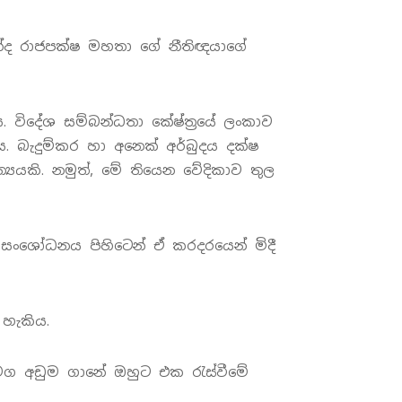
න්ද රාජපක්ෂ මහතා ගේ නීතිඥයාගේ
. විදේශ සම්බන්ධතා කේෂ්ත්‍රයේ ලංකාව
බැදුම්කර හා අනෙක් අර්බුදය දක්ෂ
‍යයකි. නමුත්, මේ තියෙන වේදිකාව තුල
 සංශෝධනය පිහිටෙන් ඒ කරදරයෙන් මිදී
 හැකිය.
මග අඩුම ගානේ ඔහුට එක රැස්වීමේ