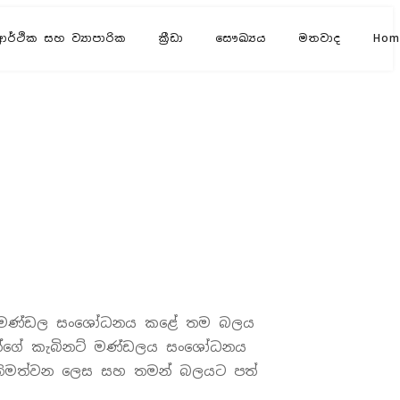
ආර්ථික සහ ව්‍යාපාරික
ක්‍රීඩා
සෞඛ්‍යය
මතවාද
Hom
ිනට් මණ්ඩල සංශෝධනය කළේ තම බලය
තමන්ගේ කැබිනට් මණ්ඩලය සංශෝධනය
තිමත්වන ලෙස සහ තමන් බලයට පත්