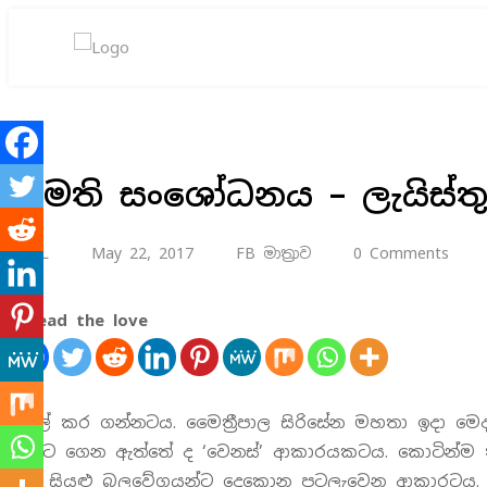
ඇමති සංශෝධනය – ලැයිස්තුව
RSL
May 22, 2017
FB මාත්‍රාව
0 Comments
Spread the love
පුළුල් කර ගන්නටය. මෛත්‍රීපාල සිරිසේන මහතා ඉදා
කොට ගෙන ඇත්තේ ද ‘වෙනස්’ ආකාරයකටය. කොටින්ම 
කළ සියළු බලවේගයන්ට දෙකොන පටලැවෙන ආකාරටය.