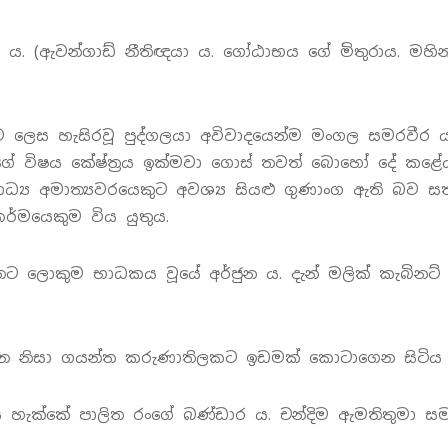
 ය. (ඇවන්ගාඩ් නීතිඥයා ය. ගෝඨාභය ගේ මිතුරාය. මහි
්ෂම ලෙස හැසිරවූ පුද්ගලයා අවිවාදයෙන්ම මංගල සමරවීර ය
විෂය කේෂ්ත්‍රය ඉක්මවා ගොස් තවත් බොහෝ දේ කළේය. 
්‍ය අමාත්‍යවරයෙකුට අවශ්‍ය සියළු ගුණාංග ඇති බව සත්
්මයෙකුම විය යුතුය.
ට ලොකුම භාධකය වූයේ අර්ජුන ය. දැන් මලික් කැබිනට්
දු නොවන නිසා ගයන්ත කරුණාතිලකට ඉඩමක් කොටාගෙන සිටිය
 හැක්කේ පාලිත රංගේ බණ්ඩාර ය. චන්දිම ඇමතිතුමා ස