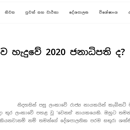
නිවස
පුවත් සහ වාර්තා
දේශපාලන
විශේෂාංග
 හැදුවේ 2020 ජනාධිපති ද?
නිදහසින් පසු ලංකාවේ රාජ්‍ය නායකයින් කැබ
 මෙදා තුර ලංකාවේ පහළ වූ ‘වෙනස්’ නායකයෙකි. ඔහුට 
කියනවානම් නම් තමන්ගේ දේශපාලනික පරම සතුරා ශක්