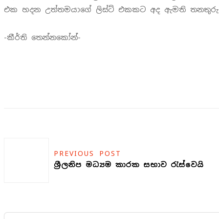
එක හදන උත්තමයාගේ ලිස්ට් එකකට අද ඇමති තනතුරු 
-කීර්ති තෙන්නකෝන්-
PREVIOUS POST
ශ්‍රීලනිප මධ්‍යම කාරක සභාව රැස්වෙයි