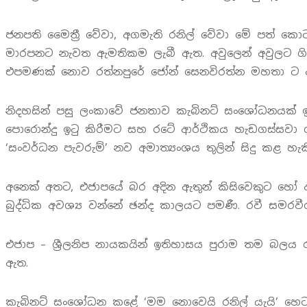
ජනපති මෛත්‍රී වේවා, අගමැති රනිල් වේවා මේ පත් ක
මාරපනට නැවත ඇමතිකම ලැබී ඇත. අවුලෙන් අවුලට ගි
එපමණක් නොව රත්නපුරේ ජෝන් සෙනවිරත්න මහතා ට අ
නිදහසින් පසු ලංකාවේ ජනතාව කැබිනට් සංශෝධනයක් 
පොරොන්දු ඉටු කිරීමට සහ රටේ ආර්ථිකය හැඩගස්සවා ග
‘සංවර්ධන පැවරුම්’ නව අමාත්‍යංශය තුලින් සිදු කළ හ
අනෙක් අතට, එජාපයේ බර අදින ඇතුන් කිසිවෙකුට හෝ අලු
බුද්ධික අවශ්‍ය වන්නේ ඡන්ද කාලයට පමණී. රවී සමරව
එජාප – ශ්‍රීලනිප නායකයින් ඉතිහාසය පුරාම තම බලය
ඇත.
කැබිනට් සංශෝධන කළේ ‘මම නොවෙයි රනිල් යැයි’ හෙට ම