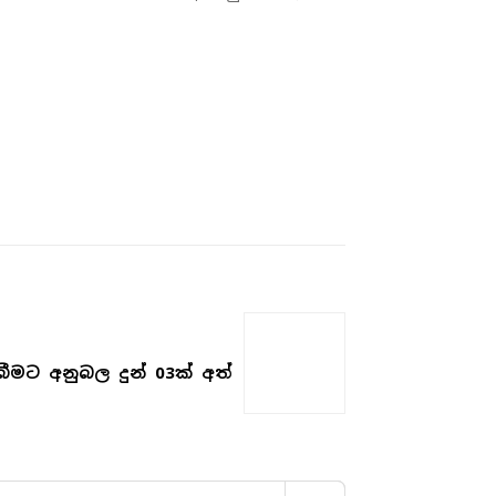
ීමට අනුබල දුන් 03ක් අත්