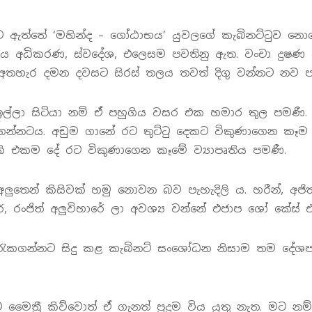
ොට ඇත්තේ ‘මහින්ද – ගෝ්ඨාභය’ යුවලගේ කැබිනට්ටුව නො
ය අධිකරණ, ස්වදේශ, එලෙසම පවතිනු ඇත. වංචා දුෂණ ව
තහැර දමන දවසට සිරස් තලය තවත් දිගු වන්නට නව පට
ඉල්ලා සිටියා නම් ඒ පහුගිය වසර එක හමාර තුල පමණී
න්නටය. අඩුම ගානේ රට තුට්ටු දෙකට විකුණාගෙන කෑම 
ැකි එකම දේ රට විකුණාගෙන කෑමේ ව්‍යාපෘතිය පමණී.
තෙන් කිසිවක් හමු නොවන බව පැහැදිලි ය. හරීන්, අජිත් 
ීර, රංජිත් අලුවිහාරේ ලා අවශ්‍ය වන්නේ එජාප ශෝ කේ
 රැකගන්නට සිදු කළ කැබිනට් සංශෝධන නිසාම තම දේශපා
ෛත්‍රී කිව්වොත් ඒ ගැනත් පුදුම විය යුතු නැත. මට නම