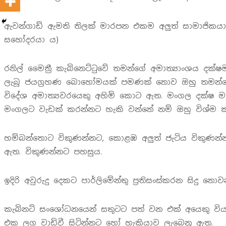
ඇවන්ගාඩ් ඇමති තිලක් මාරපන එකම අලුත් සාමාජිකයා
සහෝදරයා ය)
රනිල් මෛත්‍රී කැබිනෙට්ටුවේ තමන්ගේ අමාත්‍යාංශය දක
ලැබූ ජයග්‍රහණ බොහෝමයක් පමණක් නොව ඔහු තමන්ගේ 
විදේශ අමාත්‍යවරයෙකු අහිමි කොට ඇත. මංගල දක්ෂ මාධ
මංගලට වැඩක් කරන්නට හැකි වන්නේ නම් ඔහු විශ්ම කර
හම්බන්තොට විකුණන්නට, කොළඹ අලුත් ජැටිය විකුණන්න
ඇත. විකුණන්නට පහසුය.
ඉදිරි අවුරුදු දෙකට පාර්ලිමේන්තු ප්‍රතිසංස්කරන සි
කැබිනට් සංශෝධනයෙන් සතුටට පත් වන එක් අයෙකු විය
එක ලග වාඩිවී සිටින්නට හෝ හැකියාව ලැබෙනු ඇත.