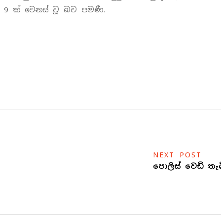
9 ක් වෙනස් වූ බව පමණී.
NEXT POST
පොලිස් වෙඩි තැබ