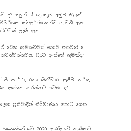
වේ ද? ඔවුන්ගේ ලොකුම අඩුව තිලක්
ිමර්ශන සම්පුර්ණයෙන්ම නැවතී ඇත.
්ටමක් ලැබී ඇත.
. ඒ වෙන කුමකටවත් නොව ජනවාරි 8
නවත්වන්නටය. සිදුව ඇත්තේ කුමක්ද?
පී.පෙරේරා, රංග බණ්ඩාර, සුජීව, හර්ෂ,
ස් එක ලස්සන කරන්නට පමණ ද?
ලන ප්‍රතිවාදීන් නිර්මාණය කොට ගෙන
් හිතෙන්නේ මේ 2020 ආණ්ඩුවේ කැබිනට්