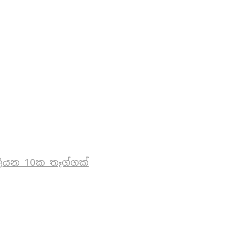
ියන 10ක තෑග්ගක්