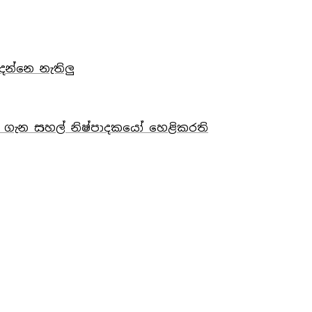
ෙන්නෙ නැතිලු
් ගැන සහල් නිෂ්පාදකයෝ හෙළිකරති