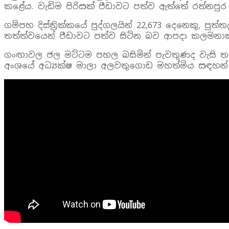
කළේය. වැඩිම පිරිසක් පීඩාවට පත්ව ඇත්තේ රත්නපුර දි
ගම්පහ දිස්ත්‍රික්කයේ පුද්ගලයින් 22,673 දෙනෙකු, පුත
තත්ත්වයෙන් පීඩාවට පත්ව සිටින බව ආපදා කලමනා
ගංඟාවල ජල මට්ටම පහල බසිමින් පැවතුණද වැසි තත
අංශයේ අධ්‍යක්ෂ මාලා අලවතුගොඩ මහත්මිය සඳහන