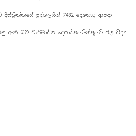
 දිස්ත්‍රික්කයේ පුද්ගලයින් 7482 දෙනෙකු ආපදා
ඇති බව වාරිමාර්ග දෙපාර්තමේන්තුවේ ජල විද්‍යා