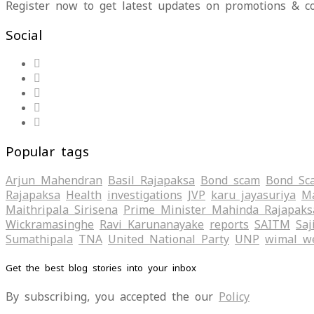
Register now to get latest updates on promotions & c
Social
Popular tags
Arjun Mahendran
Basil Rajapaksa
Bond scam
Bond Sc
Rajapaksa
Health
investigations
JVP
karu jayasuriya
Ma
Maithripala Sirisena
Prime Minister Mahinda Rajapaks
Wickramasinghe
Ravi Karunanayake
reports
SAITM
Saj
Sumathipala
TNA
United National Party
UNP
wimal w
Get the best blog stories into your inbox
By subscribing, you accepted the our
Policy