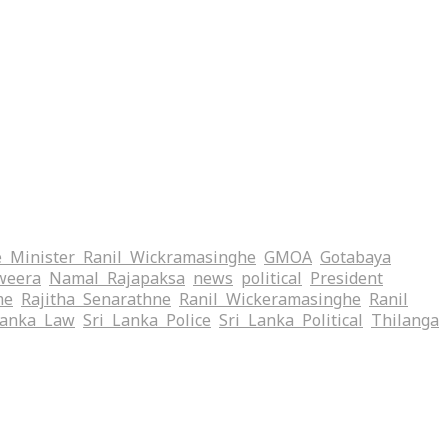
 Minister Ranil Wickramasinghe
GMOA
Gotabaya
weera
Namal Rajapaksa
news
political
President
me
Rajitha Senarathne
Ranil Wickeramasinghe
Ranil
Lanka Law
Sri Lanka Police
Sri Lanka Political
Thilanga