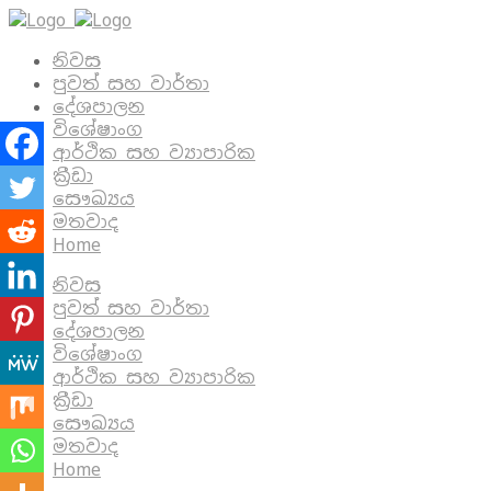
නිවස
පුවත් සහ වාර්තා
දේශපාලන
විශේෂාංග
ආර්ථික සහ ව්‍යාපාරික
ක්‍රීඩා
සෞඛ්‍යය
මතවාද
Home
නිවස
පුවත් සහ වාර්තා
දේශපාලන
විශේෂාංග
ආර්ථික සහ ව්‍යාපාරික
ක්‍රීඩා
සෞඛ්‍යය
මතවාද
Home