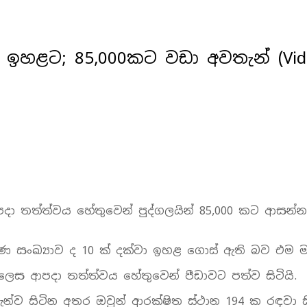
 ඉහළට; 85,000කට වඩා අවතැන් (Vid
ි ආපදා තත්ත්වය හේතුවෙන් පුද්ගලයින් 85,000 කට ආ
රණ සංඛ්‍යාව ද 10 ක් දක්වා ඉහළ ගොස් ඇති බව එම 
මෙලෙස ආපදා තත්ත්වය හේතුවෙන් පීඩාවට පත්ව සිටියි.
වතැන්ව සිටින අතර ඔවුන් ආරක්ෂිත ස්ථාන 194 ක රඳවා