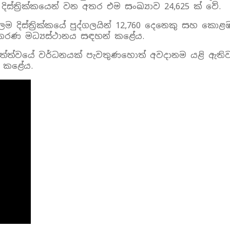
ස්ත්‍රික්කයෙන් වන අතර එම සංඛ්‍යාව 24,625 ක් වේ.
්තලම දිස්ත්‍රික්කයේ පුද්ගලයින් 12,760 දෙනෙකු සහ කොළඹ
කරණ මධ්‍යස්ථානය සඳහන් කළේය.
්ත්වයේ වර්ධනයක් පැවතුණහොත් අවදානම යළි ඇතිවනු 
් කළේය.