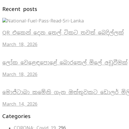
Recent posts
QR එකෙන් දෙන තෙල් ටිකට තවත් බෙදිල්ලක්
March 18, 2026
ලෝක වෙළෙඳපොළේ බොරතෙල් මිලේ අඩුවීමක්
March 18, 2026
මොජ්ටාබා කමේනි ගැන ඔත්තුවකට ඩොලර් මිල
March 14, 2026
Categories
CORONA: Covid 19
296