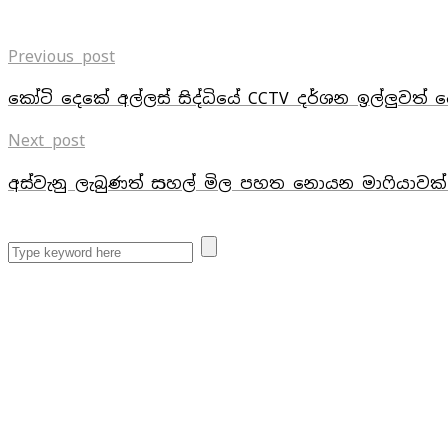
Previous post
කෝටි දෙකේ අල්ලස් සිද්ධියේ CCTV දර්ශන ඉල්ලුවත් ද
Next post
අස්වැනු ලැබුණත් සහල් මිල පහත නොයන මාෆියාවක