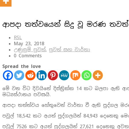
ආපදා තත්වයෙන් සිදු වූ මරණ තවත්
RSL
May 23, 2018
උණුසුම් පුවත්
,
පුවත් සහ වාර්තා
0 Comments
Spread the love
මේ වන විට දිවයිනේ දිස්ත්‍රික්ක 14 කට බලපා ඇත
මධ්‍යස්ථානය පවසයි.
ආපදා තත්ත්වය හේතුවෙන් වාර්තා වී ඇති පුද්ගල ම
පවුල් 18,542 කට අයත් පුද්ගලයින් 84,943 දෙනෙකු 
පවුල් 7526 කට අයත් පුද්ගලයින් 27,621 දෙනෙකු අ