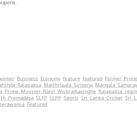
oupons.
ammer
Business
Economy
feature
featured
Former Prime
hinda Rajapaksa
Maithripala Sirisena
Mangala Samara
a
Prime Minister Ranil Wickramasinghe
Rajapaksa regi
ith Premadasa
SLFP
SLPP
Sports
Sri Lanka Cricket
Sri 
eerawansa
‍Featured