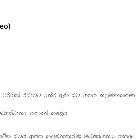
eo)
සන්න පිරිසක් පීඩාවට පත්ව ඇති බව ආපදා කලමනාකරණ
මධ්‍යස්ථානය සඳහන් කළේය.
 සිටින බවයි ආපදා කලමනාකරණ මධ්‍යස්ථානය ප්‍රකාශ