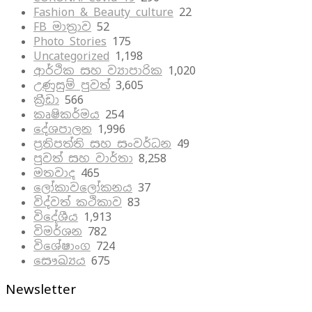
Fashion & Beauty culture
22
FB මාත්‍රාව
52
Photo Stories
175
Uncategorized
1,198
ආර්ථික සහ ව්‍යාපාරික
1,020
උණුසුම් පුවත්
3,605
ක්‍රීඩා
566
කෘෂිකර්මය
254
දේශපාලන
1,996
ප්‍රතිපත්ති සහ සංවර්ධන
49
පුවත් සහ වාර්තා
8,258
මතවාද
465
ලෝකාවලෝකනය
37
විද්වත් කථිකාව
83
විදේශීය
1,913
විමර්ශන
782
විශේෂාංග
724
සෞඛ්‍යය
675
Newsletter