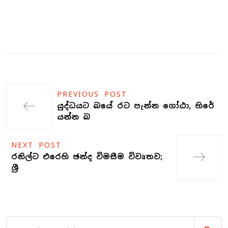
PREVIOUS POST
යුද්ධයට බයේ රට පැන්න ගෝඨා, හිරේ
යන්න බ
NEXT POST
රනිල්ට එරෙහි ඡන්ද විමසීම විවෘතව;
ශ්‍රී