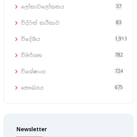
37
ලෝකාවලෝකනය
83
විද්වත් කථිකාව
1,913
විදේශීය
782
විමර්ශන
724
විශේෂාංග
675
සෞඛ්‍යය
Newsletter