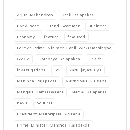
Arjun Mahendran
Basil Rajapaksa
Bond scam
Bond Scammer
Business
Economy
feature
featured
Former Prime Minister Ranil Wickramasinghe
GMOA
Gotabaya Rajapaksa
Health
investigations
JVP
karu jayasuriya
Mahinda Rajapaksa
Maithripala Sirisena
Mangala Samaraweera
Namal Rajapaksa
news
political
President Maithripala Sirisena
Prime Minister Mahinda Rajapaksa