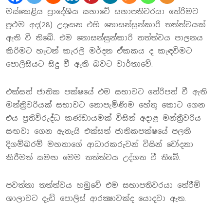
මස්කෙළිය ප‍්‍රාදේශිය සභාවේ සභාපතිවරයා තේරිමට
ප‍්‍රථම අද(28) උදෑසන එහි නොසන්සුන්කාරි තත්ත්වයක්
ඇති වී තිබේ.‍ එම නොසන්සුන්කාරි තත්ත්වය පාලනය
කිරිමට හැටන් කැරලි මර්දන ඒකකය ද කැඳවිමට
පොලීසියට සිදු වී ඇති බවට වාර්තාවේ.
එක්සත් ජාතික පක්ෂයේ එම සභාවට තේරිපත් වී ඇති
මන්ති‍්‍රවරියක් සභාවට නොපැමිණිම හේතු කොට ගෙන
එය ප‍්‍රතිවිරුද්ධ කණ්ඩායමක් විසින් අදාළ මන්ත්‍රීවරිය
සඟවා ගෙන ඇතැයි එක්සත් ජාතිකපක්ෂයේ පලනි
දිගම්බරම් මහතාගේ ආධාරකරුවන් විසින් චෝදනා
කිරීමත් සමඟ මෙම තත්ත්වය උද්ගත වී තිබේ.
පවත්නා තත්ත්වය හමුවේ එම සභාපතිවරයා තේරීම්
ශාලාවට දැඩි පොලිස් ආරක්‍ෂාවක්ද යොදවා ඇත.