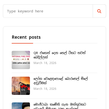
Recent posts
QR එකෙන් දෙන තෙල් ටිකට තවත්
බෙදිල්ලක්
March 18, 2026
ලෝක වෙළෙඳපොළේ බොරතෙල් මිලේ
අඩුවීමක්
March 18, 2026
මොජ්ටාබා කමේනි ගැන ඔත්තුවකට
ඩොලර් මිලියන 10ක තෑග්ගක්