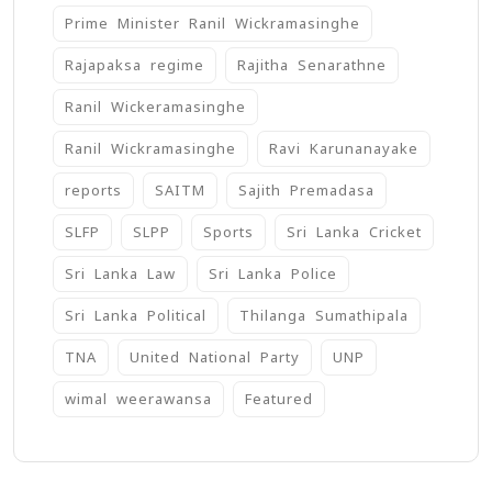
Prime Minister Ranil Wickramasinghe
Rajapaksa regime
Rajitha Senarathne
Ranil Wickeramasinghe
Ranil Wickramasinghe
Ravi Karunanayake
reports
SAITM
Sajith Premadasa
SLFP
SLPP
Sports
Sri Lanka Cricket
Sri Lanka Law
Sri Lanka Police
Sri Lanka Political
Thilanga Sumathipala
TNA
United National Party
UNP
wimal weerawansa
‍Featured