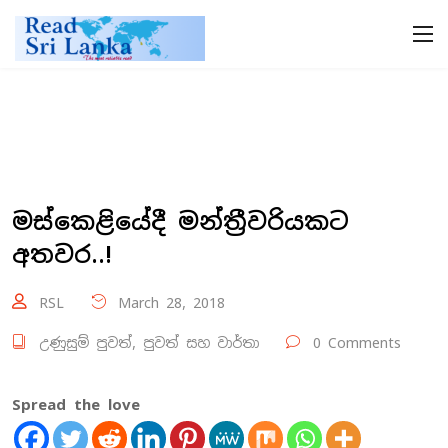
මස්කෙළියේදී මන්ත්‍රීවරියකට
අතවර..!
RSL
March 28, 2018
උණුසුම් පුවත්
,
පුවත් සහ වාර්තා
0 Comments
Spread the love