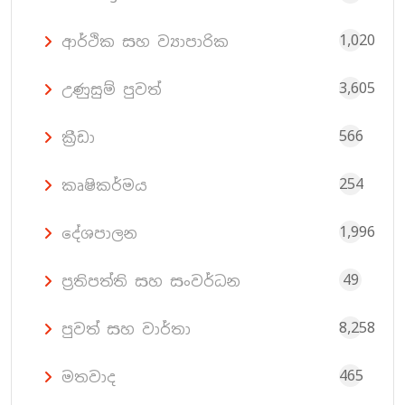
1,020
ආර්ථික සහ ව්‍යාපාරික
3,605
උණුසුම් පුවත්
566
ක්‍රීඩා
254
කෘෂිකර්මය
1,996
දේශපාලන
49
ප්‍රතිපත්ති සහ සංවර්ධන
8,258
පුවත් සහ වාර්තා
465
මතවාද