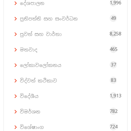
1,996
දේශපාලන
49
ප්‍රතිපත්ති සහ සංවර්ධන
8,258
පුවත් සහ වාර්තා
465
මතවාද
37
ලෝකාවලෝකනය
83
විද්වත් කථිකාව
1,913
විදේශීය
782
විමර්ශන
724
විශේෂාංග