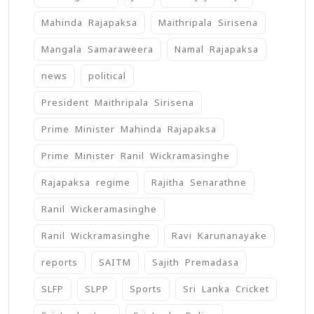
Mahinda Rajapaksa
Maithripala Sirisena
Mangala Samaraweera
Namal Rajapaksa
news
political
President Maithripala Sirisena
Prime Minister Mahinda Rajapaksa
Prime Minister Ranil Wickramasinghe
Rajapaksa regime
Rajitha Senarathne
Ranil Wickeramasinghe
Ranil Wickramasinghe
Ravi Karunanayake
reports
SAITM
Sajith Premadasa
SLFP
SLPP
Sports
Sri Lanka Cricket