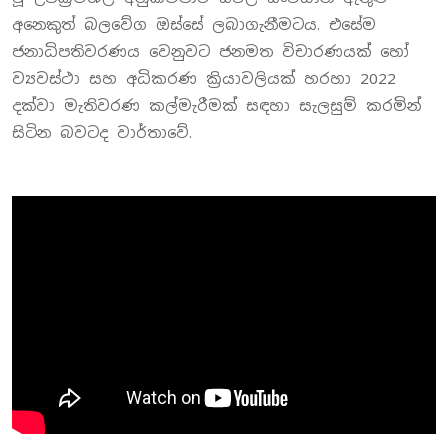
අනෙකුත් බලවේග ඔස්සේ ලබාගැනීමටය. එසේම
ජනාධිපතිවරණය වෙනුවට ජනමත විචාරණයක් හෝ
ව්‍යවස්ථා සහ අධිකරණ ක්‍රියාවලියක් හරහා 2022
දක්වා මැතිවරණ කල්මැරීමක් සඳහා සැලසුම් කරමින්
සිටින බවටද වාර්තාවේ.