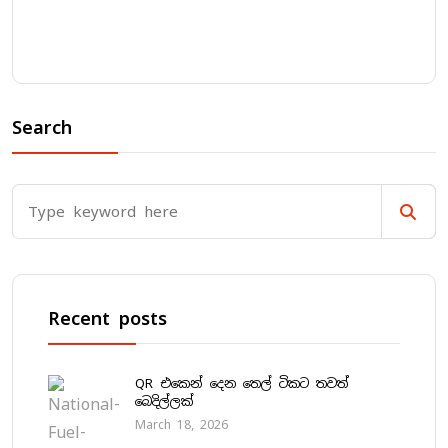
Search
Recent posts
QR එකෙන් දෙන තෙල් ටිකට තවත්
බෙදිල්ලක්
March 18, 2026