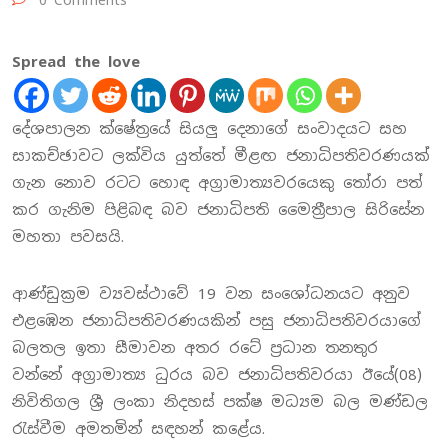
0 Comments
Spread the love
දේශපාලන ක්ෂේත්‍රයේ සියලු දෙනාගේ සංවාදයට සහ
සාකච්ඡාවට ලක්විය යුත්තේ මීළඟ ජනාධිපතිවරණයක්
ගැන නොව රටට හොඳ අග්‍රාමාත්‍යවරයෙකු තෝරා පත්
කර ගැනිම පිළිබඳ බව ජනාධිපති මෛත්‍රීපාල සිරිසේන
මහතා පවසයි.
ආණ්ඩුක්‍රම ව්‍යවස්ථාවේ 19 වන සංශෝධනයට අනුව
එළඹෙන ජනාධිපතිවරණයකින් පසු ජනාධිපතිවරයාගේ
බලතල ඉතා සීමාවන අතර රටේ ප්‍රධාන තනතුර
වන්නේ අග්‍රාමාත්‍ය ධුරය බව ජනාධිපතිවරයා ඊයේ(08)
නිවිතිගල ශ්‍රී ලංකා නිදහස් පක්ෂ මධ්‍යම බල මණ්ඩල
රැස්වීම අමතමින් සඳහන් කළේය.