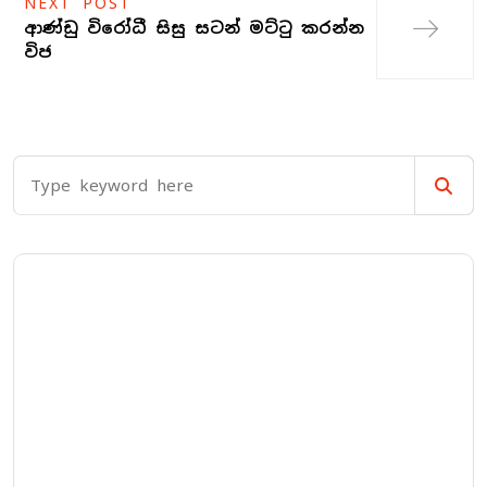
NEXT POST
ආණ්ඩු විරෝධී සිසු සටන් මට්ටු කරන්න
විජ