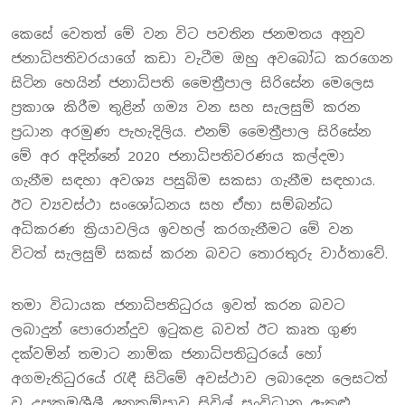
කෙසේ වෙතත් මේ වන විට පවතින ජනමතය අනුව
ජනාධිපතිවරයාගේ කඩා වැටීම ඔහු අවබෝධ කරගෙන
සිටින හෙයින් ජනාධිපති මෛත්‍රීපාල සිරිසේන මෙලෙස
ප්‍රකාශ කිරීම තුළින් ගම්‍ය වන සහ සැලසුම් කරන
ප්‍රධාන අරමුණ පැහැදිලිය. එනම් මෛත්‍රීපාල සිරිසේන
මේ අර අදින්නේ 2020 ජනාධිපතිවරණය කල්දමා
ගැනීම සඳහා අවශ්‍ය පසුබිම සකසා ගැනීම සඳහාය.
ඊට ව්‍යවස්ථා සංශෝධනය සහ ඒහා සම්බන්ධ
අධිකරණ ක්‍රියාවලිය ඉවහල් කරගැනීමට මේ වන
විටත් සැලසුම් සකස් කරන බවට තොරතුරු වාර්තාවේ.
තමා විධායක ජනාධිපතිධුරය ඉවත් කරන බවට
ලබාදුන් පොරොන්දුව ඉටුකළ බවත් ඊට කෘත ගුණ
දක්වමින් තමාට නාමික ජනාධිපතිධුරයේ හෝ
අගමැතිධුරයේ රැඳී සිටිමේ අවස්ථාව ලබාදෙන ලෙසටත්
වූ උපක්‍රමශීලී අනුකම්පාව සිවිල් සංවිධාන ඇතුළු