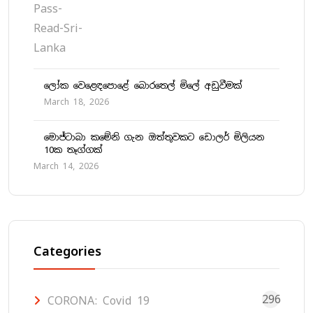
ලෝක වෙළෙඳපොළේ බොරතෙල් මිලේ අඩුවීමක්
March 18, 2026
මොජ්ටාබා කමේනි ගැන ඔත්තුවකට ඩොලර් මිලියන
10ක තෑග්ගක්
March 14, 2026
Categories
296
CORONA: Covid 19