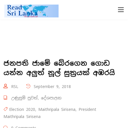
ජනපති ජාමේ බේරගෙන ගොඩ
යන්න අලුත් නූල් සුත්‍රයක් අඹරයි
RSL
September 9, 2018
උණුසුම් පුවත්
,
දේශපාලන
Election 2020
,
Maithripala Sirisena
,
President
Maithripala Sirisena