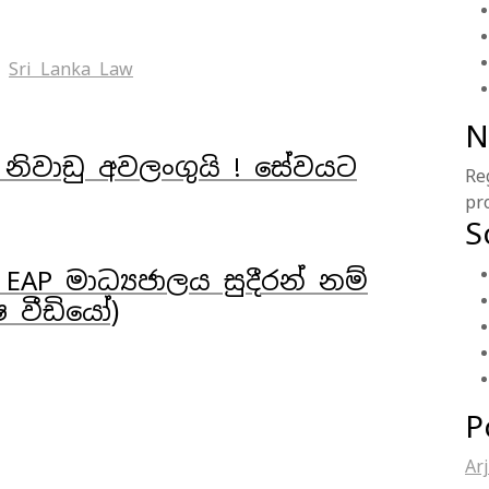
Sri Lanka Law
N
 නිවාඩු අවලංගුයි ! සේවයට
Re
pr
S
EAP මාධ්‍යජාලය සුදීරන් නම්
ෂ වීඩියෝ)
P
Ar