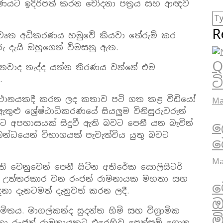
ධිකරණයට ඉදිරිපත් කරන චෝදනා පත්‍රය සහ ආඥව
R
ිවෘත අධිකරණය හමුවේ කියවා තේරුම් කර
රු දැයි ඔහුගෙන් විමසනු ඇත.
Q
වනවාද නැද්ද යන්න තීරණය වන්නේ එම
ට
.
ධ ස්‌ථානයකදී කරන ලද කතාව පටි ගත කළ වීඩියෝ
Ma
ුළු ශ්‍රේෂ්ඨාධිකරණයේ සියලුම විනිසුරුවරුන්
 අපහාසයක්‌ සිදුවී ඇති බවට පෙනී යන බැවින්
ල
්ධයෙන් විභාගයක්‌ පැවැත්විය යුතු බවට
බ
Ma
ති වෙනුවෙන් පෙනී සිටින අතිරේක සොලිසිටර්
් වග උත්තරකාර වන රංජන් රාමනායක මහතා සහ
ම
ා දැනටමත් දැනුවත් කරන ලදී.
ඔ
ිතය. මාගල්කන්ද සුදන්ත හිමි සහ විශ්‍රාමික
ම
මහතා රංජන් රාමනායකට එරෙහිව පෙත්සම් ගොනු