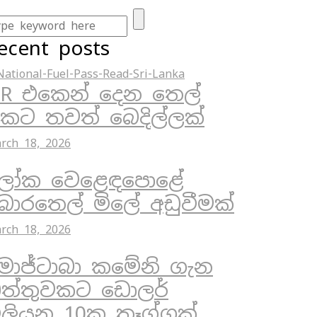
ecent posts
R එකෙන් දෙන තෙල්
ිකට තවත් බෙදිල්ලක්
rch 18, 2026
ෝක වෙළෙඳපොළේ
ොරතෙල් මිලේ අඩුවීමක්
rch 18, 2026
ොජ්ටාබා කමේනි ගැන
ත්තුවකට ඩොලර්
ිලියන 10ක තෑග්ගක්