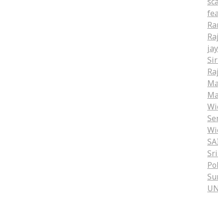
sc
fe
Ra
Ra
ja
Si
Ra
Ma
Ma
Wi
Se
Wi
SA
Sr
Po
Su
U