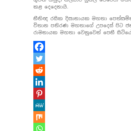
කළ දෙදෙනායි.
නීතිඥ රසික දිසානායක මහතා පෙත්සම්කර
විතාන පතිරණ මහතාගේ උපදෙස්‌ පිට ජනා
රාමනායක මහතා වෙනුවෙන් පෙනී සිටිය