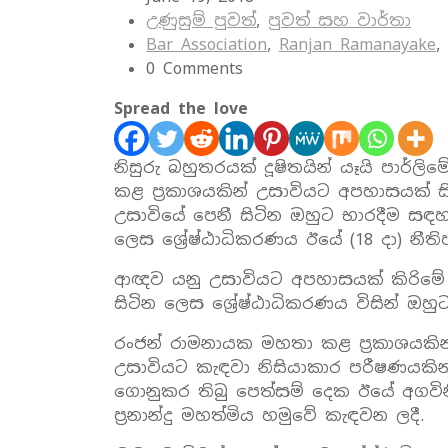
උණුසුම් පුවත්
,
පුවත් සහ වාර්තා
Bar Association
,
Ranjan Ramanayake
,
0 Comments
Spread the love
නිසුරු බහුතරයක්‌ දූෂිතයින් යෑයි පාර්ලිම
කළ ප්‍රකාශයකින් උසාවියට අපහාසයක්‌ සි
උසාවියේ පෙනී සිටින ඔහුට භාරදීම සඳහ
ලෙස ශ්‍රේෂ්ඨාධිකරණය ඊයේ (18 දා) නී
ආඥව යනු උසාවියට අපහාසයක්‌ කිරිමේ 
සිටින ලෙස ශ්‍රේෂ්ඨාධිකරණය විසින් ඔ
රංජන් රාමනායක මහතා කළ ප්‍රකාශයකින් 
උසාවියට කැඳවා නිසියාකාර පරීෂණයකින්
ගොනුකර තිබු පෙත්සම් දෙක ඊයේ අගවිනිසුර
ප්‍රනාන්දු මහත්මිය හමුවේ කැඳවන ලදී.