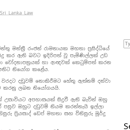
Sri Lanka Law
ේන්තු මන්ත්‍රී රංජන් රාමනායක මහතා ප්‍රසිද්ධියේ
දු කර ඇති බවට ඉදිරිපත් වූ පැමිණිල්ලක්‌ උඩ
ා චෝදනාපත්‍රයක්‌ හා ආඥවක්‌ කෙටුම්පත් කරන
තිපතිට නියෝග කළේය.
වරදට දඩුවම් නොකිරීමට හේතු ඇත්නම් දන්වා
හුට කරනු ලබන නියෝගයයි.
උසාවියට අපහාසයක්‌ සිදුවී ඇති බැවින් ඔහු
 පසුව ඔහුට දඩුවම් නියම කරන්නැයි ඉල්ලා
ු ප්‍රියසාද් ඩෙප් මහතා සහ විනිසුරු මූර්දු
S