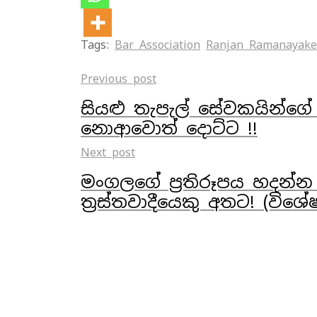
Tags:
Bar Association
Ranjan Ramanayake
Previous post
සියළු තැපැල් සේවකයින්ගේ
නොආවොත් දොට්ට !!
Next post
මංගලගේ ප්‍රතිරූපය හදන්න 
ත්‍රස්තවාදීයෙකු අතට! (විශේ