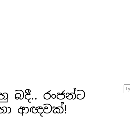
හු බදී.. රංජන්ට
 හා ආඥවක්‌!