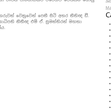
Ma
C
ුවන් වෙනුවෙන් පෙනී සිටි අතර නීතිඥ ඩී.
ධිපති නීතීඥ එම් ඒ. සුමන්තිරන් මහතා
ේය.