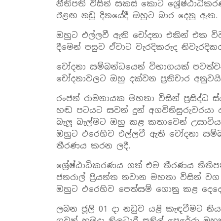
නීතිපති විසින් සකස්‌ කොට ශ්‍රේෂ්ඨා
ඊළඟ නඩු දිනයේදී ඔහුට බාර දෙනු ඇත.
ඔහුට එල්ලවී ඇති චෝදනා එකින් එක ව
දීමෙන් පසුව ඒවාට වැරදිකරුද නිවැරදික
චෝදනා සම්බන්ධයෙන් විභාගයක්‌ පවත්
චෝදනාවලට ඔහු දක්‌වන ප්‍රතිචාර අනුවයි
රංජන් රාමනායක මහතා විසින් ප්‍රසිද්
හඬ පටයට සවන් දුන් අගවිනිසුරුවරයා ඇත
බැලූ බැල්මට ඔහු කළ කතාවෙන් උසාවියට
ඔහුට එරෙහිව එල්ලවී ඇති චෝදනා සම්බන
තීරණය කරන ලදී.
ශ්‍රේෂ්ඨාධිකරණය ගත් එම තීරණය නීතිප
ජනරාල් ප්‍රියන්ත නවාන මහතා විසින
ඔහුට එරෙහිව පෙත්සම් ගොනු කළ දෙදෙන
ලබන ජූලි 01 දා නඩුව යළි කැඳවීමට නියම
ගුවන් හමුදා නිලධාරී සුනිල් පෙරේරා 