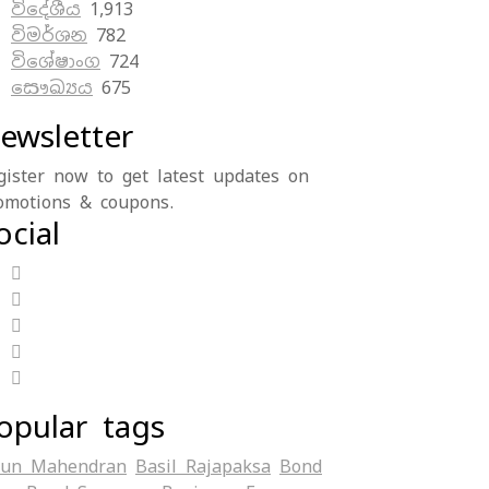
විදේශීය
1,913
විමර්ශන
782
විශේෂාංග
724
සෞඛ්‍යය
675
ewsletter
gister now to get latest updates on
omotions & coupons.
ocial
opular tags
jun Mahendran
Basil Rajapaksa
Bond