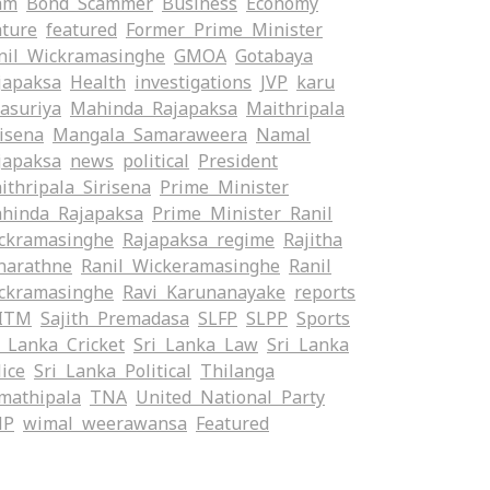
am
Bond Scammer
Business
Economy
ature
featured
Former Prime Minister
nil Wickramasinghe
GMOA
Gotabaya
japaksa
Health
investigations
JVP
karu
yasuriya
Mahinda Rajapaksa
Maithripala
risena
Mangala Samaraweera
Namal
japaksa
news
political
President
ithripala Sirisena
Prime Minister
hinda Rajapaksa
Prime Minister Ranil
ckramasinghe
Rajapaksa regime
Rajitha
narathne
Ranil Wickeramasinghe
Ranil
ckramasinghe
Ravi Karunanayake
reports
ITM
Sajith Premadasa
SLFP
SLPP
Sports
i Lanka Cricket
Sri Lanka Law
Sri Lanka
lice
Sri Lanka Political
Thilanga
mathipala
TNA
United National Party
NP
wimal weerawansa
‍Featured