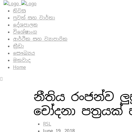
නිවස
පුවත් සහ වාර්තා
දේශපාලන
විශේෂාංග
ආර්ථික සහ ව්‍යාපාරික
ක්‍රීඩා
සෞඛ්‍යය
මතවාද
Home
නීතිය රංජන්ව ලු
චෝදනා පත්‍රයක්‌
RSL
June 19, 2018