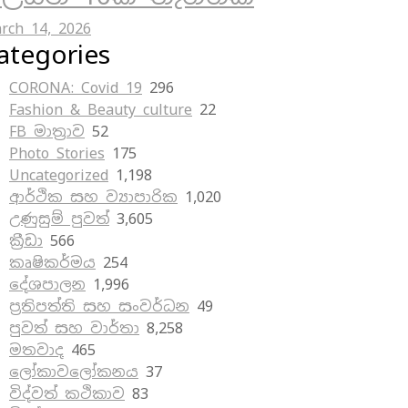
rch 14, 2026
ategories
CORONA: Covid 19
296
Fashion & Beauty culture
22
FB මාත්‍රාව
52
Photo Stories
175
Uncategorized
1,198
ආර්ථික සහ ව්‍යාපාරික
1,020
උණුසුම් පුවත්
3,605
ක්‍රීඩා
566
කෘෂිකර්මය
254
දේශපාලන
1,996
ප්‍රතිපත්ති සහ සංවර්ධන
49
පුවත් සහ වාර්තා
8,258
මතවාද
465
ලෝකාවලෝකනය
37
විද්වත් කථිකාව
83