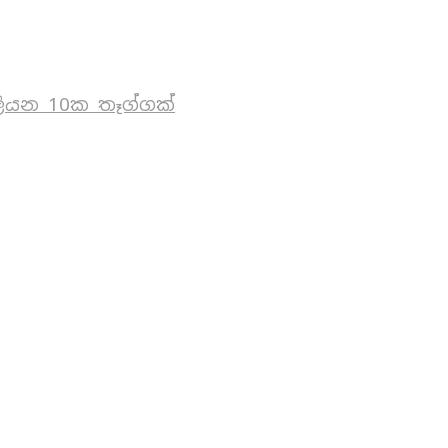
ියන 10ක තෑග්ගක්