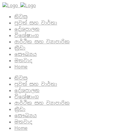
නිවස
පුවත් සහ වාර්තා
දේශපාලන
විශේෂාංග
ආර්ථික සහ ව්‍යාපාරික
ක්‍රීඩා
සෞඛ්‍යය
මතවාද
Home
නිවස
පුවත් සහ වාර්තා
දේශපාලන
විශේෂාංග
ආර්ථික සහ ව්‍යාපාරික
ක්‍රීඩා
සෞඛ්‍යය
මතවාද
Home