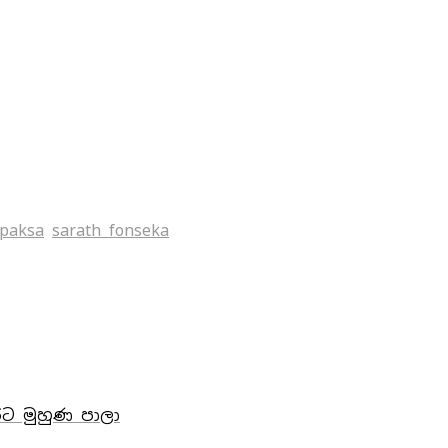
apaksa
sarath fonseka
 රට මුහුණ පාලා