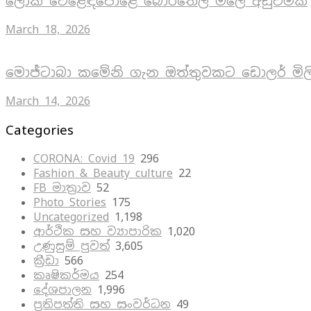
ලෝක වෙළෙඳපොළේ බොරතෙල් මිලේ අඩුවීමක්
March 18, 2026
මොජ්ටාබා කමේනි ගැන ඔත්තුවකට ඩොලර් මිල
March 14, 2026
Categories
CORONA: Covid 19
296
Fashion & Beauty culture
22
FB මාත්‍රාව
52
Photo Stories
175
Uncategorized
1,198
ආර්ථික සහ ව්‍යාපාරික
1,020
උණුසුම් පුවත්
3,605
ක්‍රීඩා
566
කෘෂිකර්මය
254
දේශපාලන
1,996
ප්‍රතිපත්ති සහ සංවර්ධන
49