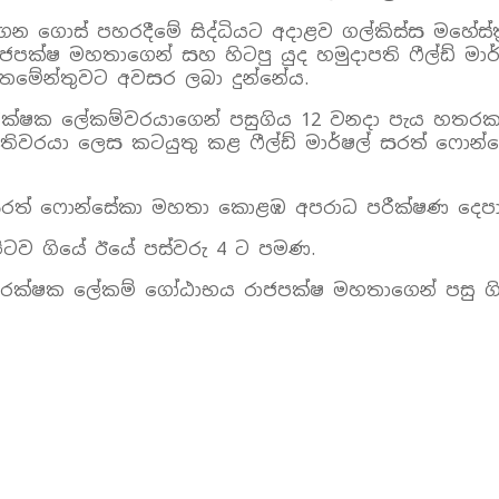
රගෙන ගොස් පහරදීමේ සිද්ධියට අදාළව ගල්කිස්ස මහේස
පක්ෂ මහතාගෙන් සහ හිටපු යුද හමුදාපති ෆීල්ඩ් මාර
තමේන්තුවට අවසර ලබා දුන්නේය.
රක්ෂක ලේකම්වරයාගෙන් පසුගිය 12 වනදා පැය හතරක
පතිවරයා ලෙස කටයුතු කළ ෆීල්ඩ් මාර්ෂල් සරත් ෆොන
් සරත් ෆොන්සේකා මහතා කොළඹ අපරාධ පරීක්ෂණ දෙපාර
පිටව ගියේ ඊයේ පස්වරු 4 ට පමණ.
ක්ෂක ලේකම් ගෝඨාභය රාජපක්ෂ මහතාගෙන් පසු ගියදා 