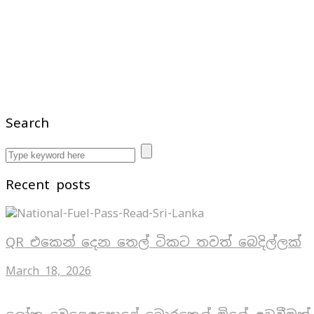
Search
Recent posts
QR එකෙන් දෙන තෙල් ටිකට තවත් බෙදිල්ලක්
March 18, 2026