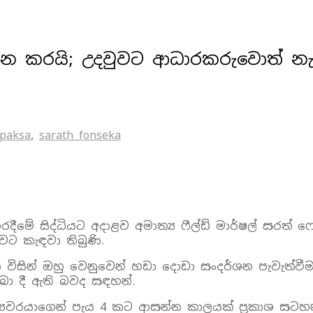
ප්‍රශ්න කරයි; උදවුවට ආධාරකරුවොත්
apaksa
,
sarath fonseka
දීමේ සිද්ධියට අදාළව අමාත්‍ය ෆීල්ඩ් මාර්ෂල් සරත්
වට කැඳවා තිබුණි.
 විසින් ඔහු වෙනුවෙන් හඩා දොඩා සංදර්ශන පැවැත්ව
 දී ඇති බවද සඳහන්.
ත්‍යවරයාගෙන් පැය 4 කට ආසන්න කාලයක් ප්‍රකාශ සටහ