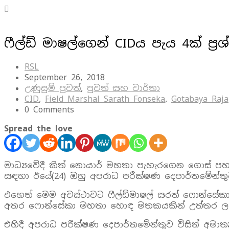
ෆීල්ඩ් මාෂල්ගෙන් CIDය පැය 4ක් 
RSL
September 26, 2018
උණුසුම් පුවත්
,
පුවත් සහ වාර්තා
CID
,
Field Marshal Sarath Fonseka
,
Gotabaya Raj
0 Comments
Spread the love
මාධ්‍යවේදී කීත් නොයාර් මහතා පැහැරගෙන ගොස් පහර
සඳහා ඊයේ(24) ඔහු අපරාධ පරීක්ෂණ දෙපාර්තමේන්තු
එහෙත් මෙම අවස්ථාවට ෆීල්ඩ්මාෂල් සරත් ෆොන්සේකා
අතර ෆොන්සේකා මහතා හොඳ මතකයකින් උත්තර ලබා
එහිදී අපරාධ පරීක්ෂණ දෙපාර්තමේන්තුව විසින් අමා