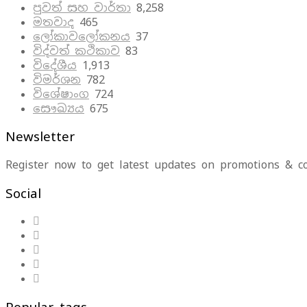
පුවත් සහ වාර්තා
8,258
මතවාද
465
ලෝකාවලෝකනය
37
විද්වත් කථිකාව
83
විදේශීය
1,913
විමර්ශන
782
විශේෂාංග
724
සෞඛ්‍යය
675
Newsletter
Register now to get latest updates on promotions & c
Social