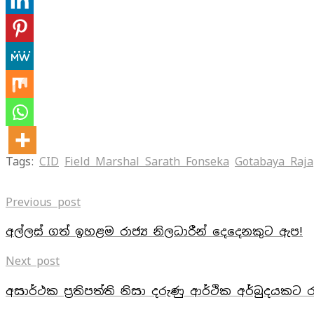
Tags:
CID
Field Marshal Sarath Fonseka
Gotabaya Raj
Previous post
අල්ලස් ගත් ඉහළම රාජ්‍ය නිලධාරීන් දෙදෙනකුට ඇප!
Next post
අසාර්ථක ප්‍රතිපත්ති නිසා දරුණු ආර්ථික අර්බුදයකට