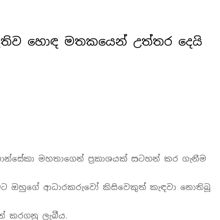
 නැතිව හොඳ මතකයෙන් උත්තර දෙයි
 ෆොන්සේකා මහතාගෙන් ප්‍රකාශයක් සටහන් කර ගැනීම
ීමට ඔහුගේ ආධාරකරුවෝ කිසිවෙකුත් කැඳවා නොතිබූ
න් කරගනු ලැබීය.