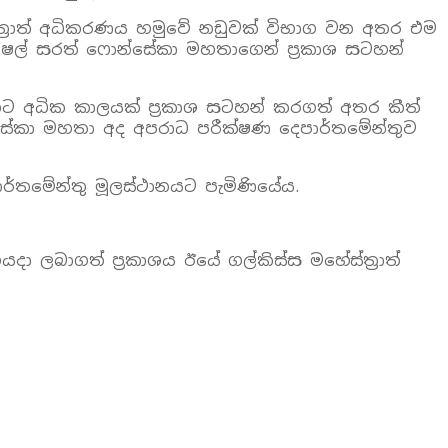
්ත්‍රාත් අධිකරණය හමුවේ නඩුවක් විභාග වන අතර එම
්ෂල් සරත් ෆොන්සේකා මහතාගෙන් ප්‍රකාශ සටහන්
ට අධික කාලයක් ප්‍රකාශ සටහන් කරගත් අතර කීත්
්සේකා මහතා අද අපරාධ පරීක්ෂණ දෙපාර්තමේන්තුව
්තමේන්තු මූලස්ථානයට පැමිණියේය.
ලබාගත් ප්‍රකාශය ඊයේ ගල්කිස්ස මහේස්ත්‍රාත්