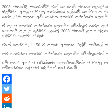
2008 වසරේදී මාධ්‍යෙව්දී කීත් නොයාර් මහතා පැහැ
සිදුවීමට අදාළව හිටපු ආරක්ෂක ලේකම් ගෝඨාභය රාජ
කරගැනීම සඳහා අධිකරණය අපරාධ පරීක්ෂණ දෙපාර්
ඒ අනුව අපරාධ පරීක්ෂණ දෙපාර්තමේන්තුව හිටපු ආ
නොයාර් පැහැරගැනීමට ලක්වූ 2008 වසරේ යුද හමුදා
හමුවට කැඳවා තිබුණි.
ඊයේ පෙරවරු 11.50 ට පමණ අමාත්‍ය ෆීල්ඩ් මාර්ෂල
අමාත්‍යවරයා අපරාධ පරීක්ෂණ දෙපාර්තමේන්තුවෙන් 
මේ අතර අපරාධ පරීක්ෂණ දෙපාර්තමේන්තුව හිටපු ආර
අධිකරණය හමුවට ඉදිරිපත් කර තිබේ.