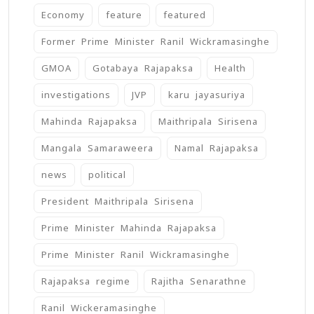
Economy
feature
featured
Former Prime Minister Ranil Wickramasinghe
GMOA
Gotabaya Rajapaksa
Health
investigations
JVP
karu jayasuriya
Mahinda Rajapaksa
Maithripala Sirisena
Mangala Samaraweera
Namal Rajapaksa
news
political
President Maithripala Sirisena
Prime Minister Mahinda Rajapaksa
Prime Minister Ranil Wickramasinghe
Rajapaksa regime
Rajitha Senarathne
Ranil Wickeramasinghe