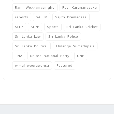
Ranil Wickramasinghe
Ravi Karunanayake
reports
SAITM
Sajith Premadasa
SLFP
SLPP
Sports
Sri Lanka Cricket
Sri Lanka Law
Sri Lanka Police
Sri Lanka Political
Thilanga Sumathipala
TNA
United National Party
UNP
wimal weerawansa
‍Featured