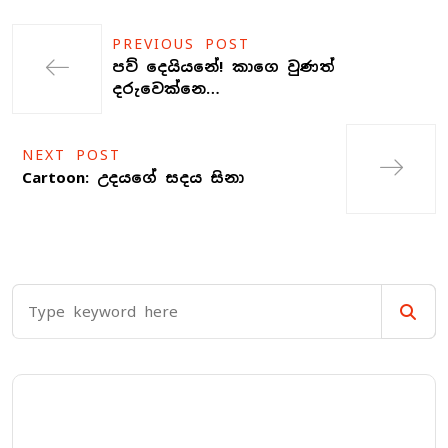
PREVIOUS POST
පව් දෙයියනේ! කාගෙ වුණත්
දරුවෙක්නෙ…
NEXT POST
Cartoon: උදයගේ සදය සිනා