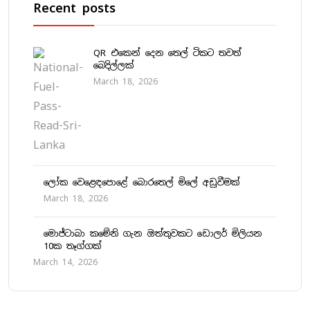
Recent posts
QR එකෙන් දෙන තෙල් ටිකට තවත්
බෙදිල්ලක්
March 18, 2026
ලෝක වෙළෙඳපොළේ බොරතෙල් මිලේ අඩුවීමක්
March 18, 2026
මොජ්ටාබා කමේනි ගැන ඔත්තුවකට ඩොලර් මිලියන
10ක තෑග්ගක්
March 14, 2026