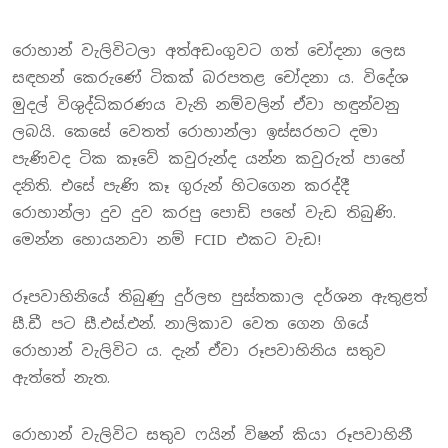
රොහාන් වැලිවිටලා අත්අඩංගුවට ගත් චෝදනා ලෙස
සඳහන් කෙරුණේ ටිකක් බරපතළ චෝදනා ය. විදේශ
මුදල් විශුද්ධිකරණය වැනි නම්වලින් ඒවා හඳුන්වනු
ලබයි. කෙසේ වෙතත් රොහාන්ලා ඉස්සරහට දමා
පැණිවද ටික කෑවේ කවුරුන්ද යන්න කවුරුත් පාහේ
දනිති. එසේ පැණි කෑ ගුරුන් හිටගෙන කරද්දී
රොහාන්ලා දුව දුව කරපු පොඩි පහේ වැඩ තිබුණි.
මෙන්න හොයනවා නම් FCID එකට වැඩ!
රූපවාහිනියේ තිබුණු දුර්ලභ පුස්තකාල දර්ශන ඇතුළත්
සී.ඩී පට සී.එස්.එන්. නාලිකාව වෙත ගෙන ගියේ
රොහාන් වැලිවිට ය. දැන් ඒවා රූපවාහිනිය සතුව
ඇත්තේ නැත.
රොහාන් වැලිවිට සතුව ෆයින් විෂන් කියා රූපවාහිනී