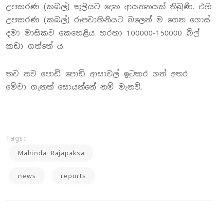
උපකරණ (කබල්) කුලියට දෙන ආයතනයක් තිබුණි. එහි
උපකරණ (කබල්) රූපවාහිනියට බලෙන් ම ගෙන ගොස්
දමා මාසිකව කෙහෙළිය හරහා 100000-150000 බිල්
කඩා ගත්තේ ය.
තව තව පොඩි පොඩි ආසාවල් ඉටුකර ගත් අතර
මේවා ගැනත් සොයන්නේ නම් මැනවි.
Tags:
Mahinda Rajapaksa
news
reports