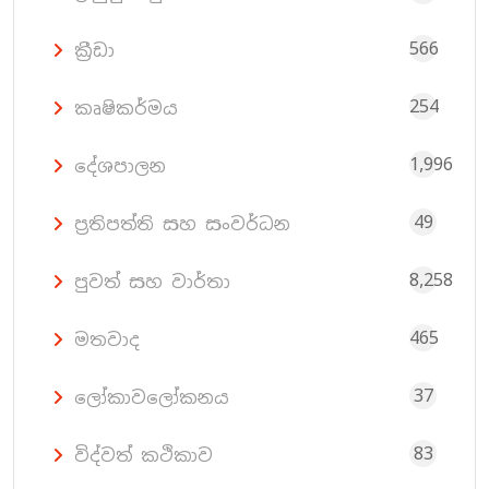
566
ක්‍රීඩා
254
කෘෂිකර්මය
1,996
දේශපාලන
49
ප්‍රතිපත්ති සහ සංවර්ධන
8,258
පුවත් සහ වාර්තා
465
මතවාද
37
ලෝකාවලෝකනය
83
විද්වත් කථිකාව