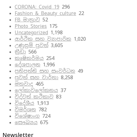
CORONA: Covid 19
296
Fashion & Beauty culture
22
FB මාත්‍රාව
52
Photo Stories
175
Uncategorized
1,198
ආර්ථික සහ ව්‍යාපාරික
1,020
උණුසුම් පුවත්
3,605
ක්‍රීඩා
566
කෘෂිකර්මය
254
දේශපාලන
1,996
ප්‍රතිපත්ති සහ සංවර්ධන
49
පුවත් සහ වාර්තා
8,258
මතවාද
465
ලෝකාවලෝකනය
37
විද්වත් කථිකාව
83
විදේශීය
1,913
විමර්ශන
782
විශේෂාංග
724
සෞඛ්‍යය
675
Newsletter