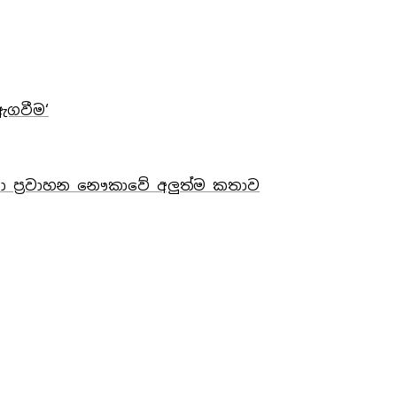
ඇගවීම‘
නා ප්‍රවාහන නෞකාවේ අලුත්ම කතාව