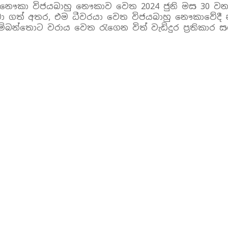
ික නෞකා විජයබාහු නෞකාව වෙත 2024 ජුනි මස 30 වන දි
 ලබා ගත් අතර, එම ධීවරයා වෙත විජයබාහු නෞකාවේදී න
ස හම්බන්තොට වරාය වෙත රැගෙන විත් වැඩිදුර ප්‍රති