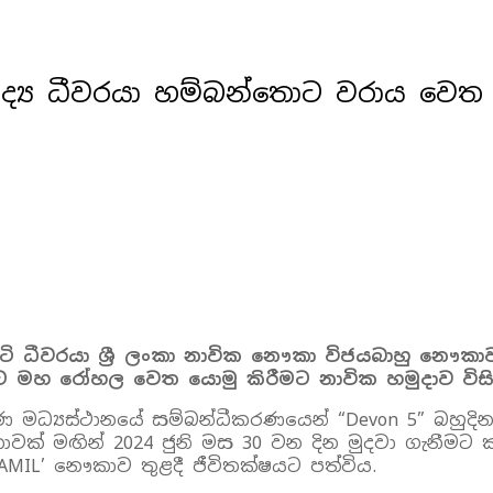
අසාද්‍ය ධීවරයා හම්බන්තොට වරාය වෙ
 සිටි ධීවරයා ශ්‍රී ලංකා නාවික නෞකා විජයබාහු නෞක
ට මහ රෝහල වෙත යොමු කිරීමට නාවික හමුදාව විසින
ණ මධ්‍යස්ථානයේ සම්බන්ධීකරණයෙන් “Devon 5” බහුදින ධ
ාවක් මඟින් 2024 ජුනි මස 30 වන දින මුදවා ගැනීමට
MIL’ නෞකාව තුළදී ජීවිතක්ෂයට පත්විය.