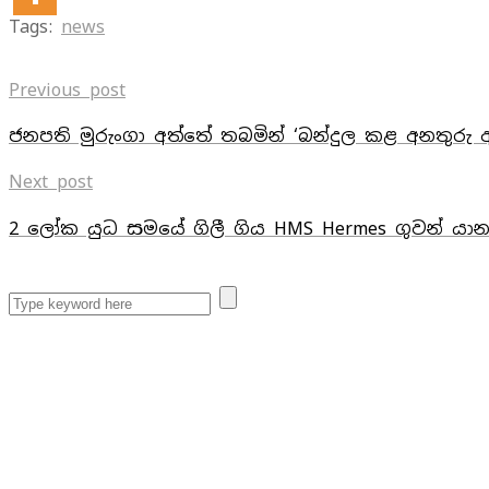
Tags:
news
Previous post
ජනපති මුරුංගා අත්තේ තබමින් ‘බන්දුල කළ අනතුරු 
Next post
2 ලෝක යුධ සමයේ ගිලී ගිය HMS Hermes ගුවන් යා