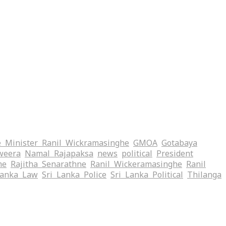
 Minister Ranil Wickramasinghe
GMOA
Gotabaya
weera
Namal Rajapaksa
news
political
President
me
Rajitha Senarathne
Ranil Wickeramasinghe
Ranil
Lanka Law
Sri Lanka Police
Sri Lanka Political
Thilanga