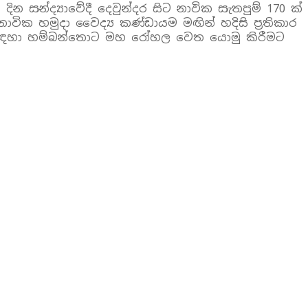
න සන්ද්‍යාවේදී දෙවුන්දර සිට නාවික සැතපුම් 170 ක්
ාවික හමුදා වෛද්‍ය කණ්ඩායම මඟින් හදිසි ප්‍රතිකාර
කාර සඳහා හම්බන්තොට මහ රෝහල වෙත යොමු කිරීමට