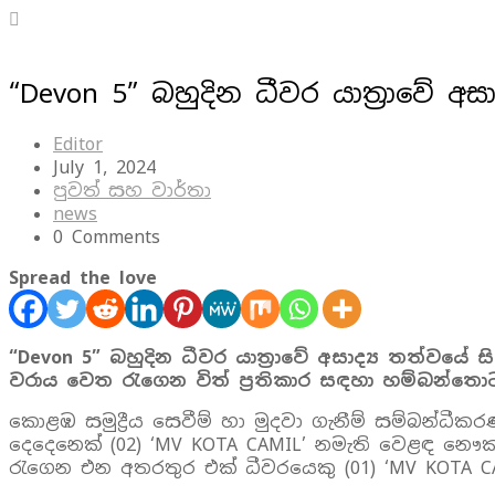
“Devon 5” බහුදින ධීවර යාත්‍රාවේ 
Editor
July 1, 2024
පුවත් සහ වාර්තා
news
0 Comments
Spread the love
“Devon 5” බහුදින ධීවර යාත්‍රාවේ අසාද්‍ය තත්වයේ
වරාය වෙත රැගෙන විත් ප්‍රතිකාර සඳහා හම්බන්තො
කොළඹ සමුද්‍රීය සෙවීම් හා මුදවා ගැනීම් සම්බන්ධීකර
දෙදෙනෙක් (02) ‘MV KOTA CAMIL’ නමැති වෙළඳ නෞක
රැගෙන එන අතරතුර එක් ධීවරයෙකු (01) ‘MV KOTA CA