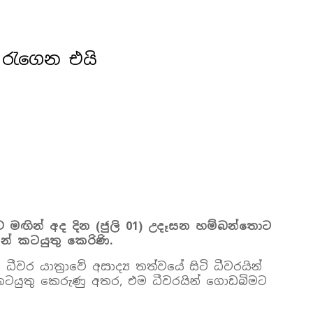
ත රැගෙන එයි
ාව මඟින් අද දින (ජුලි 01) උදෑසන හම්බන්තොට
් කටයුතු කෙරිණි.
ීවර යාත්‍රාවේ අසාද්‍ය තත්වයේ සිටි ධීවරයින්
 කටයුතු කෙරුණු අතර, එම ධීවරයින් ගොඩබිමට