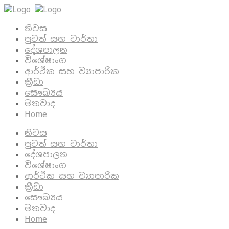
නිවස
පුවත් සහ වාර්තා
දේශපාලන
විශේෂාංග
ආර්ථික සහ ව්‍යාපාරික
ක්‍රීඩා
සෞඛ්‍යය
මතවාද
Home
නිවස
පුවත් සහ වාර්තා
දේශපාලන
විශේෂාංග
ආර්ථික සහ ව්‍යාපාරික
ක්‍රීඩා
සෞඛ්‍යය
මතවාද
Home