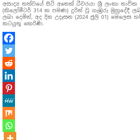
අසාද්‍ය තත්වයේ සිටි අනෙක් ධීවරයා ශ්‍රී ලංකා නාව
(කිලෝමීටර් 314 ක පමණ) දුරින් වූ ගැඹුරු මුහුදේදී
ලබා දෙමින්, අද දින උදෑසන (2024 ජුලි 01) මෙලෙ
කටයුතු කෙරිණි.