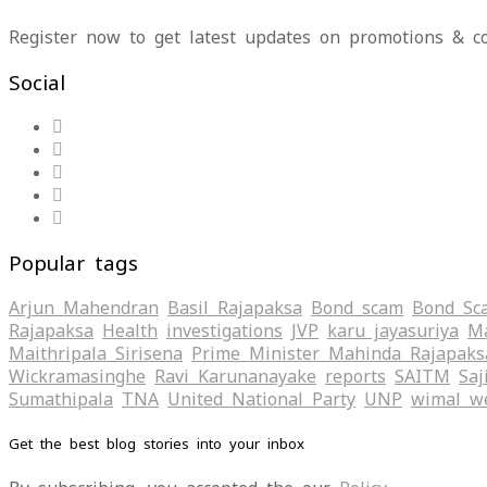
Register now to get latest updates on promotions & c
Social
Popular tags
Arjun Mahendran
Basil Rajapaksa
Bond scam
Bond Sc
Rajapaksa
Health
investigations
JVP
karu jayasuriya
Ma
Maithripala Sirisena
Prime Minister Mahinda Rajapaks
Wickramasinghe
Ravi Karunanayake
reports
SAITM
Saj
Sumathipala
TNA
United National Party
UNP
wimal w
Get the best blog stories into your inbox