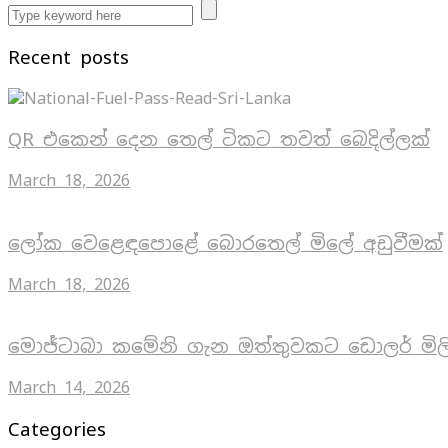
Recent posts
QR එකෙන් දෙන තෙල් ටිකට තවත් බෙදිල්ලක්
March 18, 2026
ලෝක වෙළෙඳපොළේ බොරතෙල් මිලේ අඩුවීමක්
March 18, 2026
මොජ්ටාබා කමේනි ගැන ඔත්තුවකට ඩොලර් මිල
March 14, 2026
Categories