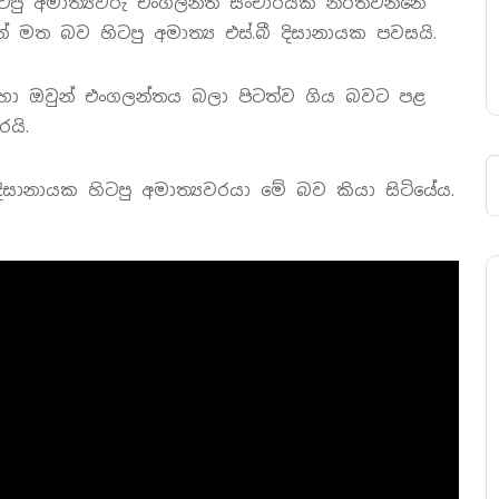
ිටපු අමාත්‍යවරු එංගලන්ත සංචාරයක නිරතවන්නේ
් මත බව හිටපු අමාත්‍ය එස්.බී දිසානායක පවසයි.
හා ඔවුන් එංගලන්තය බලා පිටත්ව ගිය බවට පළ
යි.
 දිසානායක හිටපු අමාත්‍යවරයා මේ බව කියා සිටියේය.