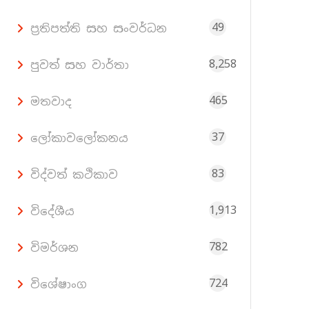
49
ප්‍රතිපත්ති සහ සංවර්ධන
8,258
පුවත් සහ වාර්තා
465
මතවාද
37
ලෝකාවලෝකනය
83
විද්වත් කථිකාව
1,913
විදේශීය
782
විමර්ශන
724
විශේෂාංග