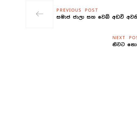
PREVIOUS POST
සමාජ ජාලා සහ වෙබ් අඩවි අවහ
NEXT PO
නිවට නො