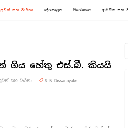
පුවත් සහ වාර්තා
දේශපාලන
විශේෂාංග
ආර්ථික සහ ව්
් ගිය හේතු එස්.බී. කියයි
පුවත් සහ වාර්තා
S B Dissanayake