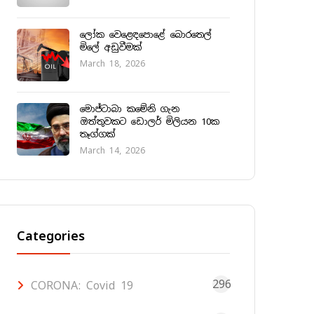
ලෝක වෙළෙඳපොළේ බොරතෙල්
මිලේ අඩුවීමක්
March 18, 2026
මොජ්ටාබා කමේනි ගැන
ඔත්තුවකට ඩොලර් මිලියන 10ක
තෑග්ගක්
March 14, 2026
Categories
296
CORONA: Covid 19