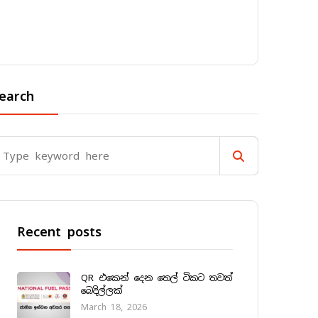
earch
Recent posts
QR එකෙන් දෙන තෙල් ටිකට තවත්
බෙදිල්ලක්
March 18, 2026