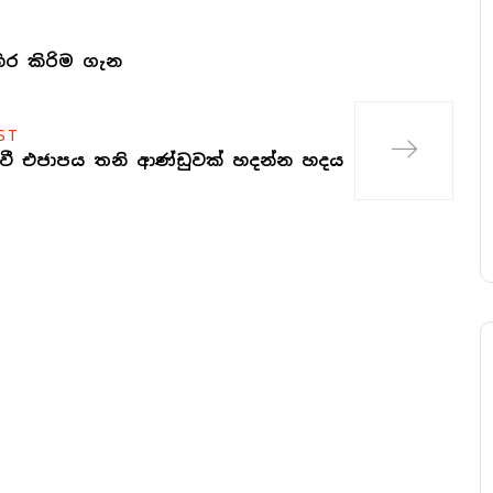
ිර කිරිම ගැන
ST
වී එජාපය තනි ආණ්ඩුවක් හදන්න හදය