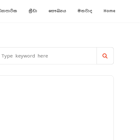
‍යාපාරික
ක්‍රීඩා
සෞඛ්‍යය
මතවාද
Home