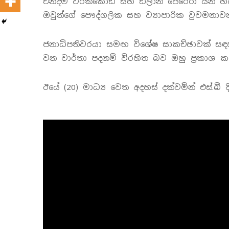
චන්දිම වීරක්කොඩි සහ ඩිලාන් පෙරේරා යන හ
ඔවුන්ගේ පෞද්ගලික සහ ව්‍යාපාරික වුවමනාවන
ජනාධිපතිවරයා සමඟ විශේෂ සාකච්ඡාවක් සඳ
වන වාර්තා පදනම් විරහිත බව ඔහු ප්‍රකාශ කර
ඊයේ (20) මාධ්‍ය වෙත අදහස් දක්වමින් එස්.බී