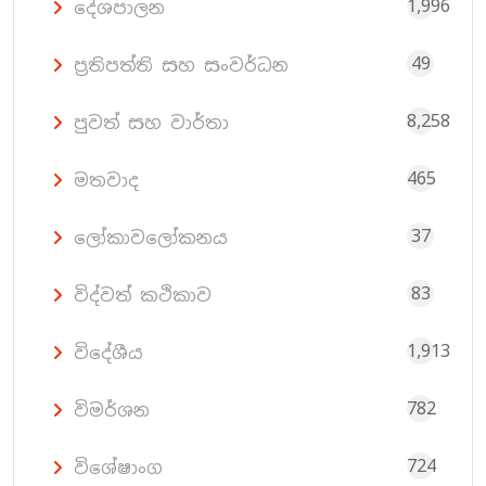
1,996
දේශපාලන
49
ප්‍රතිපත්ති සහ සංවර්ධන
8,258
පුවත් සහ වාර්තා
465
මතවාද
37
ලෝකාවලෝකනය
83
විද්වත් කථිකාව
1,913
විදේශීය
782
විමර්ශන
724
විශේෂාංග