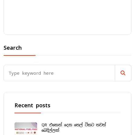
Search
Recent posts
QR එකෙන් දෙන තෙල් ටිකට තවත්
බෙදිල්ලක්