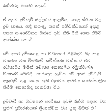
කිරීමටද පියවර ගැනේ.
ඒ අනුව දුම්වැටි සිල්ලරට අලෙවිය, පොදු ස්ථාන වල
දුම් පානය, ආදී කරුණු රැසක් සම්බන්ධයෙන් අදාළ
පනත සංශෝධනය ඔස්සේ දැඩි නීති රීති ගෙන ඒමට
අපේක්ෂා කෙරේ.
මේ අතර දුම්කොළ හා මධ්‍යසාර පිළිබඳව සිදු කළ
මහජන මත විමසීමේ සමීක්ෂණ වාර්තාව එම
අධිකාරිය මගින් අමාත්‍ය කෙහෙලිය රඹුක්වැල්ල
මහතාට මෙහිදී භාරදෙනු ලැබීය. මේ අතර දුම්වැටි
ඇසුරුම් තුළ යොදා ඇති රූපමය අවවාද යාවත්කාලීන
කිරීම කෙරෙහිද සාකච්ඡා විය.
දුම්වැටි හා මධ්‍යසාර භාවිතය අවම කිරීම සඳහා වන
පුළුල් ප්‍රචාරණයක් ක්‍රියාත්මක විය යුතු බවත් එ්