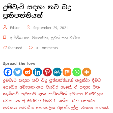
දුම්වැටි සඳහා නව බදු
ප්‍රතිපත්තියක්
Editor
September 29, 2021
ආර්ථික සහ ව්‍යාපාරික
,
පුවත් සහ වාර්තා
featured
0 Comments
Spread the love
දුම්වැටි සඳහා නව බදු ප්‍රතිපත්තියක් හඳුන්වා දීමට
සෞඛ්‍ය අමාත්‍යාංශය පියවර ගැනේ. ඒ සඳහා වන
කැබිනට් පත්‍රිකාව ඉතා කඩිනමින් අමාත්‍ය මණ්ඩලය
වෙත යොමු කිරීමට පියවර ගන්නා බව සෞඛ්‍ය
අමාත්‍ය ආචාර්ය කෙහෙලිය රඹුක්වැල්ල මහතා පවසයි.