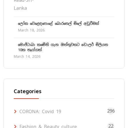
ලෝක වෙළෙඳපොළේ බොරතෙල් මිලේ අඩුවීමක්
March 18, 2026
මොජ්ටාබා කමේනි ගැන ඔත්තුවකට ඩොලර් මිලියන
10ක තෑග්ගක්
March 14, 2026
Categories
296
CORONA: Covid 19
22
Fashion & Beauty culture