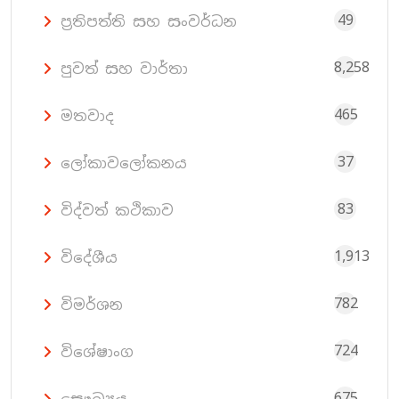
49
ප්‍රතිපත්ති සහ සංවර්ධන
8,258
පුවත් සහ වාර්තා
465
මතවාද
37
ලෝකාවලෝකනය
83
විද්වත් කථිකාව
1,913
විදේශීය
782
විමර්ශන
724
විශේෂාංග
675