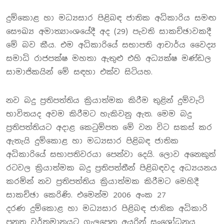
දුම්කොළ හා මධ්‍යසාර පිළිබඳ ජාතික අධිකාරිය සමඟ
සෞඛ්‍ය අමාත්‍යාංශයේදී අද (29) පැවති සාකච්ඡාවකදී
මේ බව කීය. එම අධිකාරියේ සභාපති ආචාර්ය වෛද්‍ය
සමාධි රාජපක්ෂ මහතා ඇතුළු එහි අධ්‍යක්ෂ මණ්ඩල
සාමාජිකයින් මේ සඳහා එක්ව සිටියහ.
නව බදු ප්‍රතිපත්තිය ක්‍රියාත්මක කිරීම තුළින් දුම්වැටි
භාවිතයද අවම කිරීමට හැකිවනු ඇත. මෙම බදු
ප්‍රතිපත්තියට අදාළ කෙටුම්පත මේ වන විට සකස් කර
ඇතැයි දුම්කොළ හා මධ්‍යසාර පිළිබඳ ජාතික
අධිකාරියේ සභාපතිවරයා පෙන්වා දෙයි. ලොව අනෙකුත්
රටවල ක්‍රියාත්මක බදු ප්‍රතිපත්තීන් පිළිබඳවද අධ්‍යයනය
කරමින් නව ප්‍රතිපත්තිය ක්‍රියාත්මක කිරීමට මෙහිදී
සාකච්ඡා කෙරිණි. එමෙන්ම 2006 අංක 27
දරණ දුම්කොළ හා මධ්‍යසාර පිළිබඳ ජාතික අධිකාරි
පනත වර්තමානයට ගැලපෙන අයුරින් සංශෝධනය