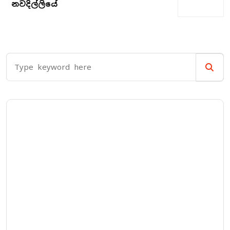
නවදිල්ලියේ