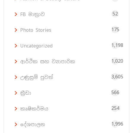
52
FB මාත්‍රාව
175
Photo Stories
1,198
Uncategorized
1,020
ආර්ථික සහ ව්‍යාපාරික
3,605
උණුසුම් පුවත්
566
ක්‍රීඩා
254
කෘෂිකර්මය
1,996
දේශපාලන