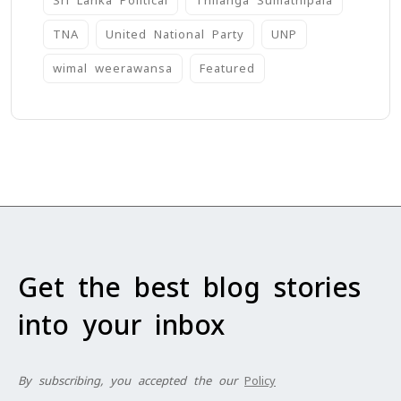
Sri Lanka Political
Thilanga Sumathipala
TNA
United National Party
UNP
wimal weerawansa
‍Featured
Get the best blog stories
into your inbox
By subscribing, you accepted the our
Policy