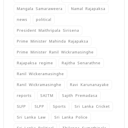
Mangala Samaraweera
Namal Rajapaksa
news
political
President Maithripala Sirisena
Prime Minister Mahinda Rajapaksa
Prime Minister Ranil Wickramasinghe
Rajapaksa regime
Rajitha Senarathne
Ranil Wickeramasinghe
Ranil Wickramasinghe
Ravi Karunanayake
reports
SAITM
Sajith Premadasa
SLFP
SLPP
Sports
Sri Lanka Cricket
Sri Lanka Law
Sri Lanka Police