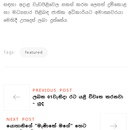
සඳහා අදාළ වැඩපිළිවෙල සකස් කරන ලෙසත් දුම්කොළ
හා මධ්‍යසාර පිළිබඳ ජාතික අධිකාරියට අමාත්‍යවරයා
මෙහිදී උපදෙස් ලබා දුන්නේය.
Tags:
featured
PREVIOUS POST
ලබන 01වැනිදා රට යළි විවෘත කරනවා
– යුද
NEXT POST
යොහානිගේ ‘‘මැණිකේ මගේ‘‘ හෙට