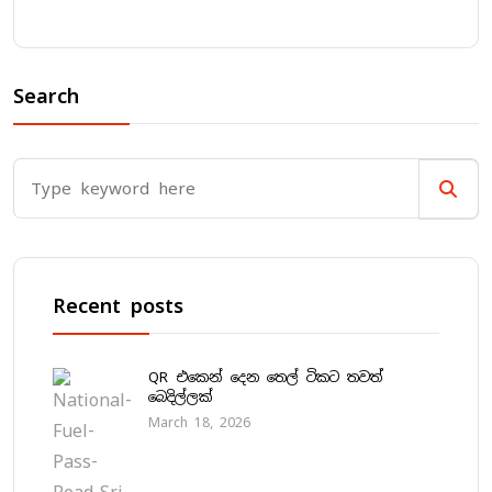
Search
Recent posts
QR එකෙන් දෙන තෙල් ටිකට තවත්
බෙදිල්ලක්
March 18, 2026