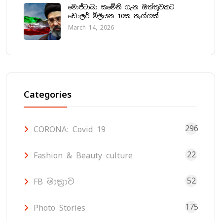
මොජ්ටාබා කමේනි ගැන ඔත්තුවකට
ඩොලර් මිලියන 10ක තෑග්ගක්
March 14, 2026
Categories
296
CORONA: Covid 19
22
Fashion & Beauty culture
52
FB මාත්‍රාව
175
Photo Stories