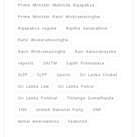
Prime Minister Mahinda Rajapaksa
Prime Minister Ranil Wickramasinghe
Rajapaksa regime
Rajitha Senarathne
Ranil Wickeramasinghe
Ranil Wickramasinghe
Ravi Karunanayake
reports
SAITM
Sajith Premadasa
SLFP
SLPP
Sports
Sri Lanka Cricket
Sri Lanka Law
Sri Lanka Police
Sri Lanka Political
Thilanga Sumathipala
TNA
United National Party
UNP
wimal weerawansa
‍Featured