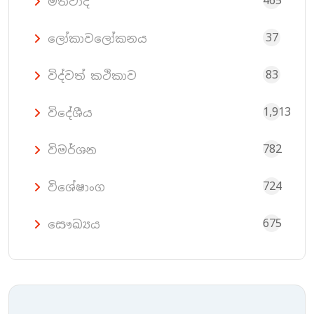
465
මතවාද
37
ලෝකාවලෝකනය
83
විද්වත් කථිකාව
1,913
විදේශීය
782
විමර්ශන
724
විශේෂාංග
675
සෞඛ්‍යය