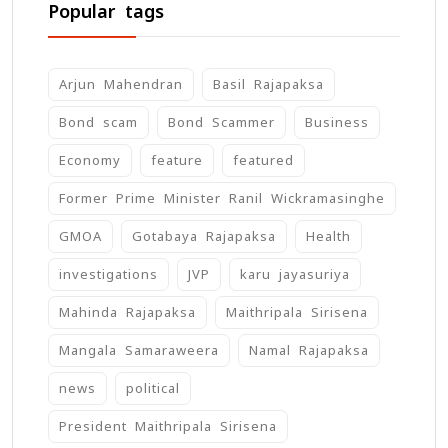
Popular tags
Arjun Mahendran
Basil Rajapaksa
Bond scam
Bond Scammer
Business
Economy
feature
featured
Former Prime Minister Ranil Wickramasinghe
GMOA
Gotabaya Rajapaksa
Health
investigations
JVP
karu jayasuriya
Mahinda Rajapaksa
Maithripala Sirisena
Mangala Samaraweera
Namal Rajapaksa
news
political
President Maithripala Sirisena