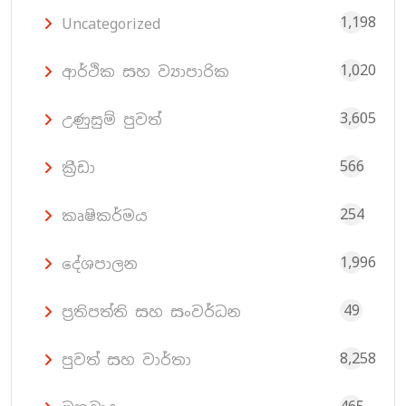
1,198
Uncategorized
1,020
ආර්ථික සහ ව්‍යාපාරික
3,605
උණුසුම් පුවත්
566
ක්‍රීඩා
254
කෘෂිකර්මය
1,996
දේශපාලන
49
ප්‍රතිපත්ති සහ සංවර්ධන
8,258
පුවත් සහ වාර්තා