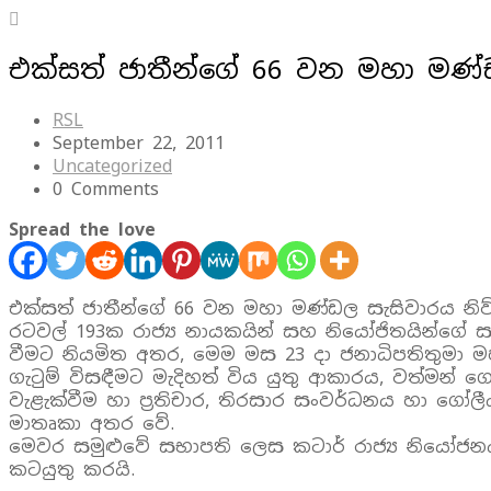
එක්සත් ජාතීන්ගේ 66 වන මහා මණ
RSL
September 22, 2011
Uncategorized
0 Comments
Spread the love
එක්සත් ජාතීන්ගේ 66 වන මහා මණ්ඩල සැසිවාරය නිව් 
රටවල් 193ක රාජ්‍ය නායකයින් සහ නියෝජිතයින්ගේ 
වීමට නියමිත අතර, මෙම මස 23 දා ජනාධිපතිතුමා 
ගැටුම් විසඳීමට මැදිහත් විය යුතු ආකාරය, වත්මන් ග
වැළැක්වීම හා ප‍්‍රතිචාර, තිරසාර සංවර්ධනය හා ගෝලී
මාතෘකා අතර වේ.
මෙවර සමුළුවේ සභාපති ලෙස කටාර් රාජ්‍ය නියෝජනය කරන 
කටයුතු කරයි.