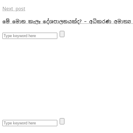
Next post
මේ මොන කැලෑ දේශපාලනයක්ද? – අධිකරණ අමාත්‍ය ර