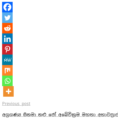
Previous post
අග‍්‍රගණ්‍ය සිනමා නළු ජෝ අබේවික‍්‍රම මහතා අභාවප්‍ර