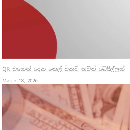
QR එකෙන් දෙන තෙල් ටිකට තවත් බෙදිල්ලක්
March 18, 2026