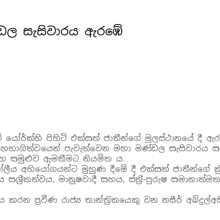
්ඩල සැසිවාරය ඇරඹේ
යෝර්ක්හි පිහිටි එක්සත් ජාතීන්ගේ මූලස්ථානයේ දී ඇ
සහභාගිත්වයෙන් පැවැත්වෙන මහා මණ්ඩල සැසිවාරය සඳහ
මහ සමුළුව ඇමතීමට නියමිත ය.
ෝලීය අභියෝගයන්ට මුහුණ දීමේ දී එක්සත් ජාතීන්ගේ ක‍්
ය සශ‍්‍රීකත්වය, මානුෂවාදී සහය, ස්ත‍්‍රී-පුරුෂ සමාන
ප‍්‍රවීණ රාජ්‍ය තාන්ත‍්‍රිකයෙකු වන නසීර් අබ්දුල්අස