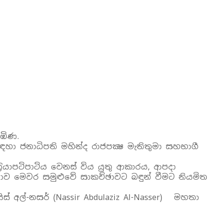
රඹිණ.
ා ජනාධිපති මහින්ද රාජපක්‍ෂ මැතිතුමා සහභාගී
‍රියාපටිපාටිය වෙනස් විය යුතු ආකාරය, ආපදා
ාත්මතාව මෙවර සමුළුවේ සාකච්ඡාවට බඳුන් වීමට නියමිත
ිස් අල්-නසර් (Nassir Abdulaziz Al-Nasser) මහතා