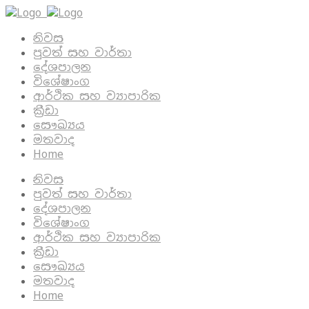
නිවස
පුවත් සහ වාර්තා
දේශපාලන
විශේෂාංග
ආර්ථික සහ ව්‍යාපාරික
ක්‍රීඩා
සෞඛ්‍යය
මතවාද
Home
නිවස
පුවත් සහ වාර්තා
දේශපාලන
විශේෂාංග
ආර්ථික සහ ව්‍යාපාරික
ක්‍රීඩා
සෞඛ්‍යය
මතවාද
Home