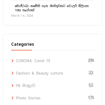
මොජ්ටාබා කමේනි ගැන ඔත්තුවකට ඩොලර් මිලියන
10ක තෑග්ගක්
March 14, 2026
Categories
296
CORONA: Covid 19
22
Fashion & Beauty culture
52
FB මාත්‍රාව
175
Photo Stories