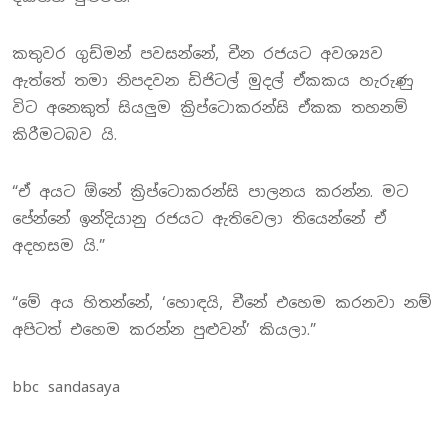
කතුවර ගුඩ්මන් පවසන්නේ, චීන රජයට අවශ්‍යව
ඇත්තේ තමා නිපදවන ඩිජිටල් මුදල් ඒකකය හැරුණු
විට අනෙකුත් සියලුම ක්‍රිප්ටොකරන්සි ඒකක තහනම්
කිරීමටබව යි.
“ඒ අයට ඕනේ ක්‍රිප්ටොකරන්සි පාලනය කරන්න. මට
පේන්නේ ඉන්දියානු රජයට ඇතිවෙලා තියෙන්නේ ඒ
අදහසම යි.”
“මේ අය හිතන්නේ, ‘හොඳයි, චීනේ එහෙම කරනවා නම්
අපිටත් එහෙම කරන්න පුළුවන්’ කියලා.”
bbc sandasaya