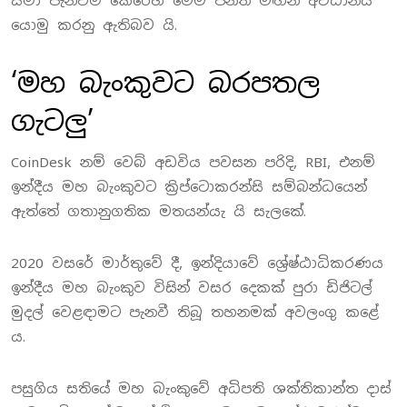
සිමා පැනවීම කෙරෙහි මෙම පනත මඟින් අවධානය
යොමු කරනු ඇතිබව යි.
‘මහ බැංකුවට බරපතල
ගැටලු’
CoinDesk නම් වෙබ් අඩවිය පවසන පරිදි, RBI, එනම්
ඉන්දීය මහ බැංකුවට ක්‍රිප්ටොකරන්සි සම්බන්ධයෙන්
ඇත්තේ ගතානුගතික මතයන්යැ යි සැලකේ.
2020 වසරේ මාර්තුවේ දී, ඉන්දියාවේ ශ්‍රේෂ්ඨාධිකරණය
ඉන්දීය මහ බැංකුව විසින් වසර දෙකක් පුරා ඩිජිටල්
මුදල් වෙළඳාමට පැනවී තිබූ තහනමක් අවලංගු කළේ
ය.
පසුගිය සතියේ මහ බැංකුවේ අධිපති ශක්තිකාන්ත දාස්