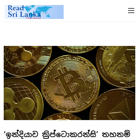
‘ඉන්දියාව ක්‍රිප්ටොකරන්සි’ තහනම්