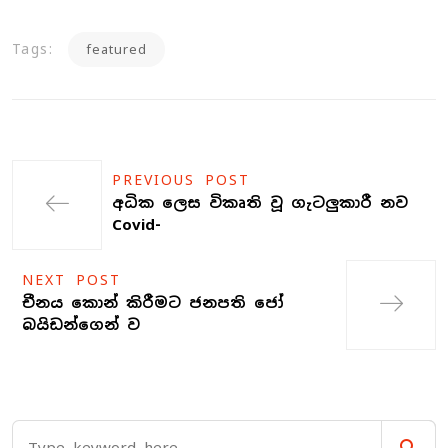
Tags:
featured
PREVIOUS POST
අධික ලෙස විකෘති වූ ගැටලුකාරී නව
Covid-
NEXT POST
චීනය කොන් කිරීමට ජනපති ජෝ
බයිඩන්ගෙන් ව