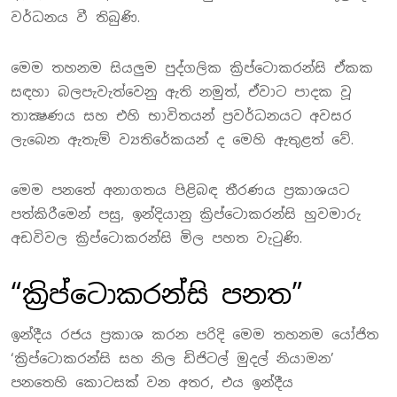
වර්ධනය වී තිබුණි.
මෙම තහනම සියලුම පුද්ගලික ක්‍රිප්ටොකරන්සි ඒකක
සඳහා බලපැවැත්වෙනු ඇති නමුත්, ඒවාට පාදක වූ
තාක්‍ෂණය සහ එහි භාවිතයන් ප්‍රවර්ධනයට අවසර
ලැබෙන ඇතැම් ව්‍යතිරේකයන් ද මෙහි ඇතුළත් වේ.
මෙම පනතේ අනාගතය පිළිබඳ තීරණය ප්‍රකාශයට
පත්කිරීමෙන් පසු, ඉන්දියානු ක්‍රිප්ටොකරන්සි හුවමාරු
අඩවිවල ක්‍රිප්ටොකරන්සි මිල පහත වැටුණි.
“ක්‍රිප්ටොකරන්සි පනත”
ඉන්දීය රජය ප්‍රකාශ කරන පරිදි මෙම තහනම යෝජිත
‘ක්‍රිප්ටොකරන්සි සහ නිල ඩිජිටල් මුදල් නියාමන’
පනතෙහි කොටසක් වන අතර, එය ඉන්දීය