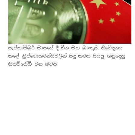
ආයතනය
ඉදිරිපත්
කළ
වීඩියෝ
වාර්තාවකට
අනුව,
සැප්තැම්බර් මාසයේ දී චීන මහ බැංකුව නිවේදනය
ක්‍රිප්ටොකරන්සි
කළේ ක්‍රිප්ටොකරන්සිවලින් සිදු කරන සියලු ගනුදෙනු
පරිශීලකයන්
නීතිවිරෝධී වන බවයි
යම්
යම්
අවශ්‍යතා
සැපිරූ
හුවමාරුවලින්
ඩිජිටල්
විනිමය
මිල
දී