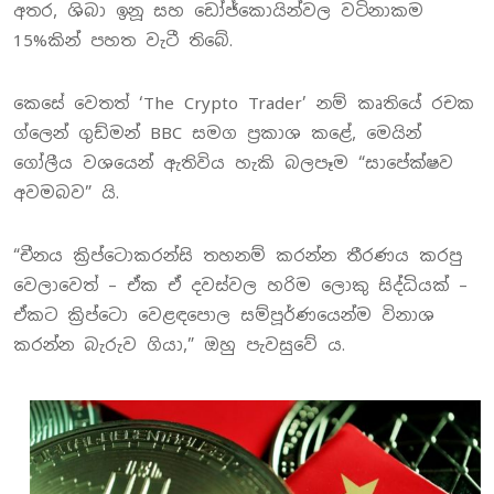
අතර, ශිබා ඉනූ සහ ඩෝජ්කොයින්වල වටිනාකම
15%කින් පහත වැටී තිබේ.
කෙසේ වෙතත් ‘The Crypto Trader’ නම් කෘතියේ රචක
ග්ලෙන් ගුඩ්මන් BBC සමග ප්‍රකාශ කළේ, මෙයින්
ගෝලීය වශයෙන් ඇතිවිය හැකි බලපෑම “සාපේක්ෂව
අවමබව” යි.
“චීනය ක්‍රිප්ටොකරන්සි තහනම් කරන්න තීරණය කරපු
වෙලාවෙත් – ඒක ඒ දවස්වල හරිම ලොකු සිද්ධියක් –
ඒකට ක්‍රිප්ටො වෙළඳපොල සම්පූර්ණයෙන්ම විනාශ
කරන්න බැරුව ගියා,” ඔහු පැවසුවේ ය.
India
Today
මාධ්‍ය