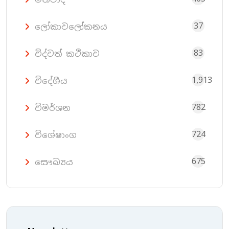
37
ලෝකාවලෝකනය
83
විද්වත් කථිකාව
1,913
විදේශීය
782
විමර්ශන
724
විශේෂාංග
675
සෞඛ්‍යය