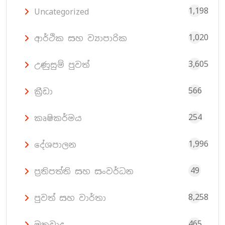
1,198
Uncategorized
1,020
ආර්ථික සහ ව්‍යාපාරික
3,605
උණුසුම් පුවත්
566
ක්‍රීඩා
254
කෘෂිකර්මය
1,996
දේශපාලන
49
ප්‍රතිපත්ති සහ සංවර්ධන
8,258
පුවත් සහ වාර්තා
465
මතවාද