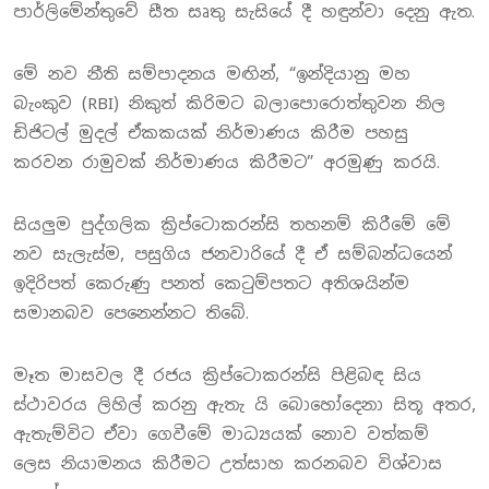
පාර්ලිමේන්තුවේ සීත සෘතු සැසියේ දී හඳුන්වා දෙනු ඇත.
මේ නව නීති සම්පාදනය මඟින්, “ඉන්දියානු මහ
බැංකුව (RBI) නිකුත් කිරිමට බලාපොරොත්තුවන නිල
ඩිජිටල් මුදල් ඒකකයක් නිර්මාණය කිරීම පහසු
කරවන රාමුවක් නිර්මාණය කිරීමට” අරමුණු කරයි.
සියලුම පුද්ගලික ක්‍රිප්ටොකරන්සි තහනම් කිරීමේ මේ
නව සැලැස්ම, පසුගිය ජනවාරියේ දී ඒ සම්බන්ධයෙන්
ඉදිරිපත් කෙරුණු පනත් කෙටුම්පතට අතිශයින්ම
සමානබව පෙනෙන්නට තිබේ.
මෑත මාසවල දී රජය ක්‍රිප්ටොකරන්සි පිළිබඳ සිය
ස්ථාවරය ලිහිල් කරනු ඇතැ යි බොහෝදෙනා සිතූ අතර,
ඇතැම්විට ඒවා ගෙවීමේ මාධ්‍යයක් නොව වත්කම්
ලෙස නියාමනය කිරීමට උත්සාහ කරනබව විශ්වාස