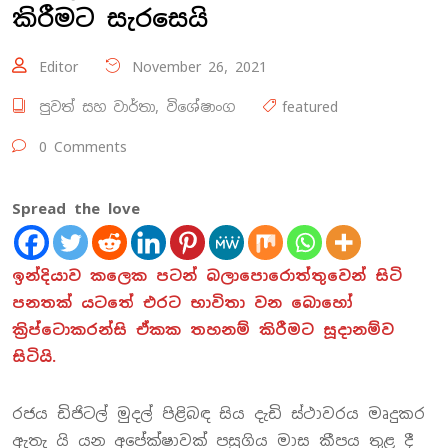
කිරීමට සැරසෙයි
Editor
November 26, 2021
පුවත් සහ වාර්තා
,
විශේෂාංග
featured
0 Comments
Spread the love
ඉන්දියාව කලෙක පටන් බලාපොරොත්තුවෙන් සිටි
පනතක් යටතේ එරට භාවිතා වන බොහෝ
ක්‍රිප්ටොකරන්සි ඒකක තහනම් කිරීමට සූදානම්ව
සිටියි.
රජය ඩිජිටල් මුදල් පිළිබඳ සිය දැඩි ස්ථාවරය මෘදුකර
ඇතැ යි යන අපේක්ෂාවක් පසුගිය මාස කීපය තුළ දී