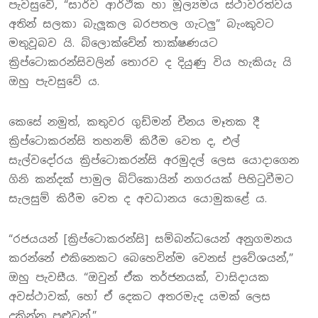
පැවසුවේ, “සාර්ව ආර්ථික හා මූල්‍යමය ස්ථාවරත්වය
අතින් සලකා බැලූකල බරපතල ගැටලු” බැංකුවට
මතුවූබව යි. බ්ලොක්චේන් තාක්ෂණයට
ක්‍රිප්ටොකරන්සිවලින් තොරව ද දියුණු විය හැකියැ යි
ඔහු පැවසුවේ ය.
කෙසේ නමුත්, කතුවර ගුඩ්මන් චීනය මෑතක දී
ක්‍රිප්ටොකරන්සි තහනම් කිරීම වෙත ද, එල්
සැල්වදෝරය ක්‍රිප්ටොකරන්සි අරමුදල් ලෙස යොදාගෙන
ගිනි කන්දක් පාමුල බිට්කොයින් නගරයක් පිහිටුවීමට
සැලසුම් කිරීම වෙත ද අවධානය යොමුකළේ ය.
“රජයයන් [ක්‍රිප්ටොකරන්සි] සම්බන්ධයෙන් අනුගමනය
කරන්නේ එකිනෙකට බෙහෙවින්ම වෙනස් ප්‍රවේශයන්,”
ඔහු පැවසීය. “ඔවුන් ඒක තර්ජනයක්, වාසිදායක
අවස්ථාවක්, හෝ ඒ දෙකට අතරමැද යමක් ලෙස
දකින්න පුළුවන්.”