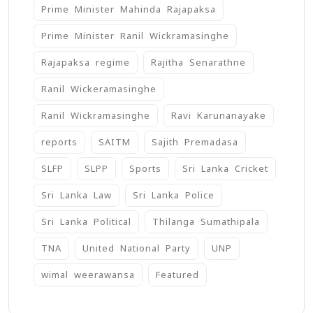
Prime Minister Mahinda Rajapaksa
Prime Minister Ranil Wickramasinghe
Rajapaksa regime
Rajitha Senarathne
Ranil Wickeramasinghe
Ranil Wickramasinghe
Ravi Karunanayake
reports
SAITM
Sajith Premadasa
SLFP
SLPP
Sports
Sri Lanka Cricket
Sri Lanka Law
Sri Lanka Police
Sri Lanka Political
Thilanga Sumathipala
TNA
United National Party
UNP
wimal weerawansa
‍Featured