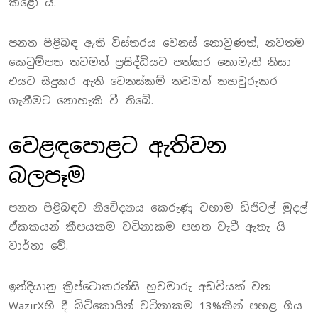
කළෝ ය.
පනත පිළිබඳ ඇති විස්තරය වෙනස් නොවුණත්, නවතම
කෙටුම්පත තවමත් ප්‍රසිද්ධියට පත්කර නොමැති නිසා
එයට සිදුකර ඇති වෙනස්කම් තවමත් තහවුරුකර
ගැනීමට නොහැකි වී තිබේ.
වෙළඳපොළට ඇතිවන
බලපෑම
පනත පිළිබඳව නිවේදනය කෙරුණු වහාම ඩිජිටල් මුදල්
ඒකකයන් කීපයකම වටිනාකම පහත වැටී ඇතැ යි
වාර්තා වේ.
ඉන්දියානු ක්‍රිප්ටොකරන්සි හුවමාරු අඩවියක් වන
WazirXහි දී බිට්කොයින් වටිනාකම 13%කින් පහළ ගිය