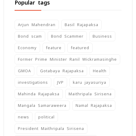
Popular tags
Arjun Mahendran
Basil Rajapaksa
Bond scam
Bond Scammer
Business
Economy
feature
featured
Former Prime Minister Ranil Wickramasinghe
GMOA
Gotabaya Rajapaksa
Health
investigations
JVP
karu jayasuriya
Mahinda Rajapaksa
Maithripala Sirisena
Mangala Samaraweera
Namal Rajapaksa
news
political
President Maithripala Sirisena