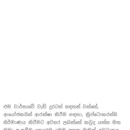
ගන්නා
තෙක්,
යෝජිත
බිල්පත
යටතේ
ක්‍රිප්ටොකරන්සි
වෙළඳාම
දිගටම
පවත්වාගෙන
යෑමට
ඉඩකඩ
තිබේ.
එම වාර්තාවේ වැඩි දුරටත් සඳහන් වන්නේ,
ආයෝජකයින් ආරක්ෂා කිරීම සඳහා, ක්‍රිප්ටොකරන්සි
නිර්මාණය කිරීමට අවසර ලබන්නේ කවුද යන්න මත