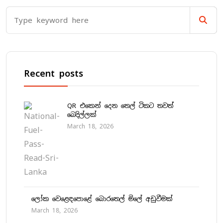
Recent posts
QR එකෙන් දෙන තෙල් ටිකට තවත්
බෙදිල්ලක්
March 18, 2026
ලෝක වෙළෙඳපොළේ බොරතෙල් මිලේ අඩුවීමක්
March 18, 2026