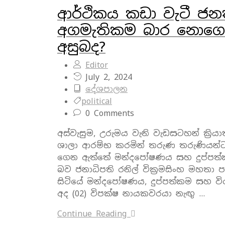
ආර්ථිකය කඩා වැටී ජන
අගමැතිකම බාර නොගෙන
අසුබද?
Editor
July 2, 2024
දේශපාලන
political
0 Comments
අස්වැසුම, උරුමය වැනි වැඩසටහන් ක්‍රි
ශාලා ආරම්භ කරමින් තරුණ තරුණියන්ට
ගෙන ඇත්තේ මන්දපෝෂණය සහ දුප්පත්කම 
බව ජනාධිපති රනිල් වික්‍රමසිංහ මහත
සිටියේ මන්දපෝෂණය, දුප්පත්කම සහ විරැ
අද (02) විපක්ෂ නායකවරයා නැඟු …
Continue Reading