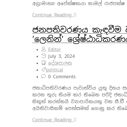
අග්‍රාමාත්‍ය අපේක්ෂකයා නාමල් රාජපක්ෂ 
Continue Reading
ජනපතිවරණය කැඳවීම 
‘ලෙනින්‘ ශ්‍රේෂ්ඨාධිකර
Editor
July 3, 2024
දේශපාලන
political
0 Comments
ජනාධිපතිවරණය පැවැත්විය යුතු දිනය ස
කරන තුරු නියම කර තිබෙන පරිදි ජනාධ
නිකුත් කරන්නයි ව්‍යාපාරිකයකු වන සී.ඩී 
අයිතිවාසිකම් පෙත්සමක් ගොනු කර තිබ
Continue Reading