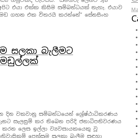
ාධ්‍ය හමුවකදී පැවසීය. “සමහරු ලෙනව SJB
පිට එයා එක්ක කිසිම සම්බන්ධයක් නැහැ. එයාව
Ma
 මඩ ගහන එක විතරයි කරන්නේ” සේනසිංහ
C
ම සලකා බැලීමට
 මඩුල්ලක්
දින වකවානු සම්බන්ධයෙන් ශ්‍රේෂ්ඨාධිකරණය
 දැනට සැලසුම් කර තිබෙන පරිදි ජනාධිපතිවරණය
ත් කරන ලෙස ඉල්ලා ව්‍යවසායකයෙකු වූ
 අයිතිවාසිකම් පෙත්සම සලකා බැලීම සඳහා