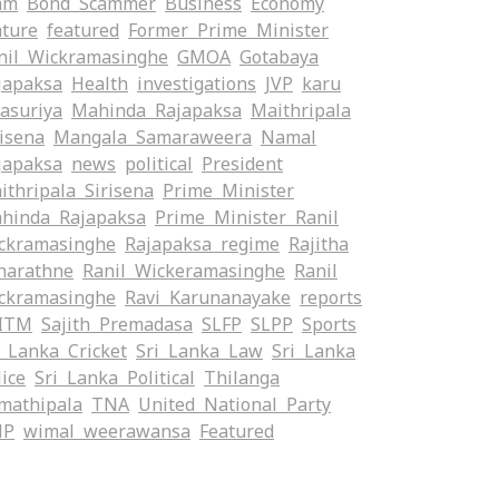
am
Bond Scammer
Business
Economy
ature
featured
Former Prime Minister
nil Wickramasinghe
GMOA
Gotabaya
japaksa
Health
investigations
JVP
karu
yasuriya
Mahinda Rajapaksa
Maithripala
risena
Mangala Samaraweera
Namal
japaksa
news
political
President
ithripala Sirisena
Prime Minister
hinda Rajapaksa
Prime Minister Ranil
ckramasinghe
Rajapaksa regime
Rajitha
narathne
Ranil Wickeramasinghe
Ranil
ckramasinghe
Ravi Karunanayake
reports
ITM
Sajith Premadasa
SLFP
SLPP
Sports
i Lanka Cricket
Sri Lanka Law
Sri Lanka
lice
Sri Lanka Political
Thilanga
mathipala
TNA
United National Party
NP
wimal weerawansa
‍Featured