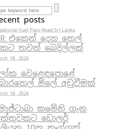
ecent posts
R එකෙන් දෙන තෙල්
ිකට තවත් බෙදිල්ලක්
rch 18, 2026
ෝක වෙළෙඳපොළේ
ොරතෙල් මිලේ අඩුවීමක්
rch 18, 2026
ොජ්ටාබා කමේනි ගැන
ත්තුවකට ඩොලර්
ිලියන 10ක තෑග්ගක්