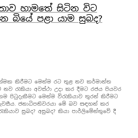
තාව හාමතේ සිටින විට
 බියේ පළා යාම සුබද?
යාත්මක කිරීමට මෙන්ම රට තුළ නව කර්මාන්ත
 නව රැකියා අවස්ථා උදා කර දීමට රජය පියවර
පිටුදැකීමට මෙන්ම විරැකියාව තුරන් කිරීමට
ා පැවසීය. ජනාධිපතිවරයා මේ බව සඳහන් කර
කියාව සුබද? අසුබද? කියා පාර්ලිමේන්තුවේ දී