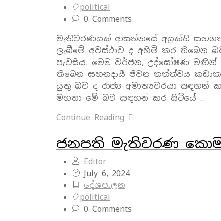
political
0 Comments
මැතිවරණයක් ආසන්නයේ අයුක්ති සහගත ව
ලැබීමේ අවස්ථාව ද අහිමි කර තිබෙන බ
පැවසීය. මෙම වර්ජන, උද්ඝෝෂණ මඟින්
තිබෙන සහනදායී ජීවන තත්ත්වය කඩාකප්ප
යුතු බව ද රාජ්‍ය අමාත්‍යවරයා සඳහන් 
මහතා මේ බව සඳහන් කර සිටියේ …
Continue Reading
ජනපති මැතිවරණ කොමසා
Editor
July 6, 2024
දේශපාලන
political
0 Comments