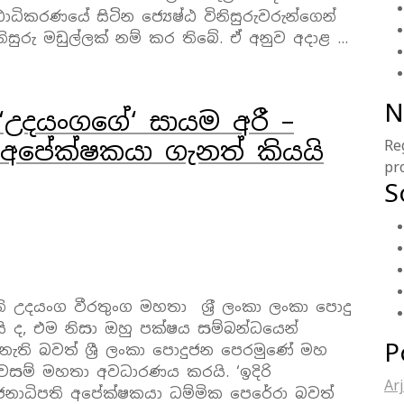
්ඨාධිකරණයේ සිටින ජ්‍යෙෂ්ඨ විනිසුරුවරුන්ගෙන්
නිසුරු මඩුල්ලක් නම් කර තිබේ. ඒ අනුව අදාළ …
N
උදයංගගේ‘ සායම අරී –
අපේක්ෂකයා ගැනත් කියයි
Re
pr
S
ති උදයංග වීරතුංග මහතා ශ‍්‍රී ලංකා ලංකා පොදු
ි ද, එම නිසා ඔහු පක්ෂය සම්බන්ධයෙන්
P
් නැති බවත් ශ්‍රී ලංකා පොදුජන පෙරමුණේ මහ
රියවසම් මහතා අවධාරණය කරයි. ‘ඉදිරි
Ar
නාධිපති අපේක්ෂකයා ධම්මික පෙරේරා බවත්