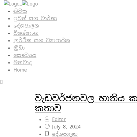
නිවස
පුවත් සහ වාර්තා
දේශපාලන
විශේෂාංග
ආර්ථික සහ ව්‍යාපාරික
ක්‍රීඩා
සෞඛ්‍යය
මතවාද
Home
වැඩවර්ජනවල හානිය ක
කතාව
Editor
July 8, 2024
දේශපාලන