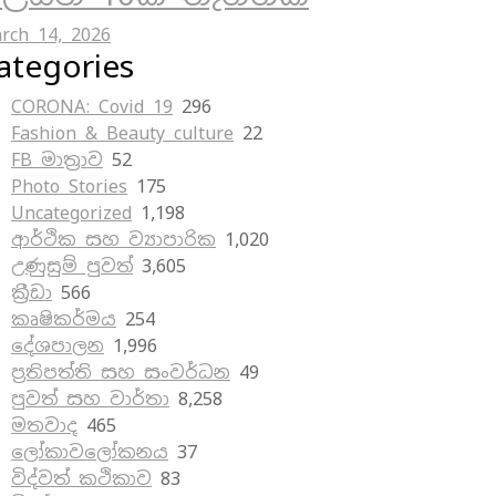
rch 14, 2026
ategories
CORONA: Covid 19
296
Fashion & Beauty culture
22
FB මාත්‍රාව
52
Photo Stories
175
Uncategorized
1,198
ආර්ථික සහ ව්‍යාපාරික
1,020
උණුසුම් පුවත්
3,605
ක්‍රීඩා
566
කෘෂිකර්මය
254
දේශපාලන
1,996
ප්‍රතිපත්ති සහ සංවර්ධන
49
පුවත් සහ වාර්තා
8,258
මතවාද
465
ලෝකාවලෝකනය
37
විද්වත් කථිකාව
83