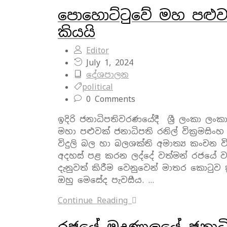
පොහොට්ටුවේ මහ පළුවක්
කියයි
Editor
July 1, 2024
දේශපාලන
political
0 Comments
ඉදිරි ජනාධිපතිවරණයේදී ශ්‍රී ලංකා 
මහා පළුවක් ජනාධිපති රනිල් වික්‍රමසි
විදුලි බල හා බලශක්ති අමාත්‍ය කංචන
අදහස් පළ කරන ලද්දේ වත්මන් රජයේ ව
දැනුවත් කිරීම වෙනුවෙන් මාතර කොටුව ක
ඔහු මෙසේද පැවසීය. …
Continue Reading
රජයේ මුද්‍රණාලයේ ජනා