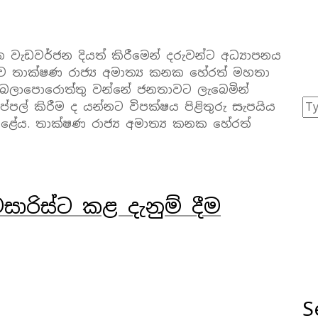
ැඩවර්ජන දියත් කිරීමෙන් දරුවන්ට අධ්‍යාපනය
ව තාක්ෂණ රාජ්‍ය අමාත්‍ය කනක හේරත් මහතා
 බලාපොරොත්තු වන්නේ ජනතාවට ලැබෙමින්
ල් කිරීම ද යන්නට විපක්ෂය පිළිතුරු සැපයිය
කළේය. තාක්ෂණ රාජ්‍ය අමාත්‍ය කනක හේරත්
රිස්ට කළ දැනුම් දීම
S