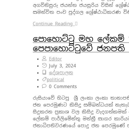
අගවිනිසුරු ජයන්ත ජයසූරිය විසින් ශ්‍රේෂ
සමන්විත පංච පුද්ගල ශ්‍රේෂ්ඨාධිකරණ වි
Continue Reading
පොහොට්ටු මහ ලේකම් ‘
පෙපාහොට්ටුවේ ජනපති 
Editor
July 3, 2024
දේශපාලන
political
0 Comments
රුසියාවේ හිටපු ශ්‍රී ලංකා ලංකා තානාප
ජන පෙරමුණට කිසිදු සම්බන්ධයක් නැතැය
සිදුකරන ප්‍රකාශ වල කිසිදු වැදගත්කමක
ලේකම් පාර්ලිමේන්තු මන්ත්‍රී සාගර කා
ජනාධිපතිවරණයේ පොදු ජන පෙරමුණේ ජ