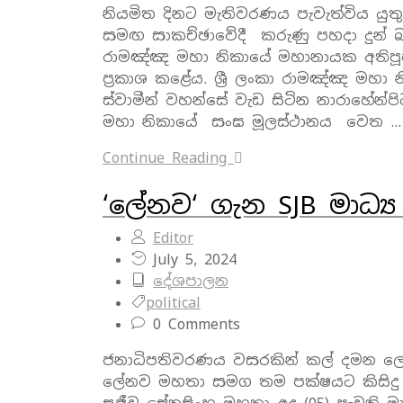
නියමිත දිනට මැතිවරණය පැවැත්විය ය
සමඟ සාකච්ඡාවේදී කරුණු පහදා දුන් බවත්
රාමඤ්ඤ මහා නිකායේ මහානායක අතිපූජ්
ප්‍රකාශ කළේය. ශ්‍රී ලංකා රාමඤ්ඤ මහා
ස්වාමීන් වහන්සේ වැඩ සිටින නාරාහේන්පි
මහා නිකායේ සංඝ මූලස්ථානය වෙත …
Continue Reading
‘ලේනව‘ ගැන SJB මාධ්‍
Editor
July 5, 2024
දේශපාලන
political
0 Comments
ජනාධිපතිවරණය වසරකින් කල් දමන ලෙස 
ලේනව මහතා සමග තම පක්ෂයට කිසිදු සම