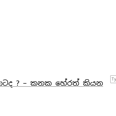
ාටද ? – කනක හේරත් කියන