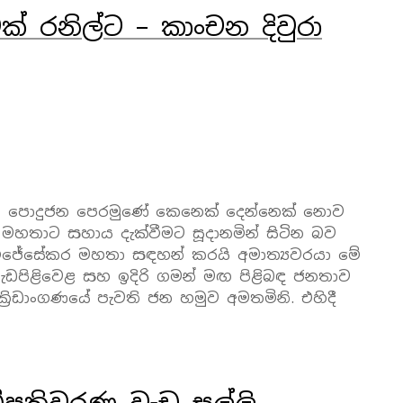
 රනිල්ට – කාංචන දිවුරා
ලංකා පොදුජන පෙරමුණේ කෙනෙක් දෙන්නෙක් නොව
ංහ මහතාට සහාය දැක්වීමට සූදානමින් සිටින බව
 විජේසේකර මහතා සඳහන් කරයි අමාත්‍යවරයා මේ
ැඩපිළිවෙළ සහ ඉදිරි ගමන් මඟ පිළිබඳ ජනතාව
්‍රිඩාංගණයේ පැවති ජන හමුව අමතමිනි. එහිදී
ධිපතිවරණ වැඩ සල්ලි