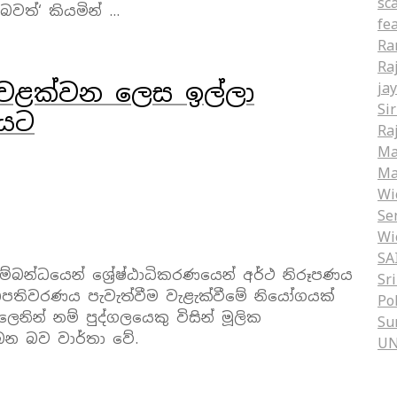
sc
බවත්‘ කියමින් …
fe
Ra
Ra
වළක්වන ලෙස ඉල්ලා
ja
Si
ණයට
Ra
Ma
Ma
Wi
Se
Wi
SA
ම්බන්ධයෙන් ශ්‍රේෂ්ඨාධිකරණයෙන් අර්ථ නිරූපණය
Sr
ිපතිවරණය පැවැත්වීම වැළැක්වීමේ නියෝගයක්
Po
ලෙනින් නම් පුද්ගලයෙකු විසින් මූලික
Su
ෙන බව වාර්තා වේ.
U