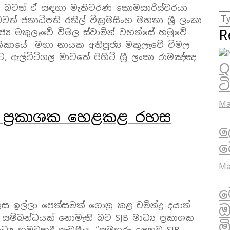
ුතු බවත් ඒ සඳහා මැතිවරණ කොමසාරිස්වරයා
 ජනාධිපති රනිල් වික්‍රමසිංහ මහතා ශ්‍රී ලංකා
R
‍ය මකුලෑවේ විමල ස්වාමීන් වහන්සේ හමුවේ
 නිකායේ මහා නායක අතිපූජ්‍ය මකුලෑවේ විමල
ට, ඇල්විටිගල මාවතේ පිහිටි ශ්‍රී ලංකා රාමඤ්ඤ
Q
ට
Ma
ය ප්‍රකාශක හෙළකළ රහස
ල
බ
Ma
ම
ඉල්ලා පෙත්සමක් ගොනු කළ චමින්ද්‍ර දයාන්
ඔ
්බන්ධයක් නොමැති බව SJB මාධ්‍ය ප්‍රකාශක
ම