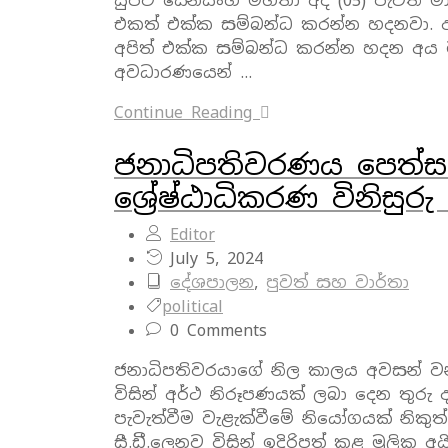
සුජීව සේනසිංහ මහතා අද (05) පැවති ම
එකත් එක්ක සම්බන්ධ කරන්න හදනවා. අ
අපිත් එක්ක සම්බන්ධ කරන්න හදන අය
අවධාරණයෙන් …
Continue Reading
ජනාධිපතිවරණය පෙත්ස
ශ්‍රේෂ්ඨාධිකරණ විනිසුරු
Editor
July 5, 2024
දේශපාලන
,
පුවත් සහ වාර්තා
political
0 Comments
ජනාධිපතිවරයාගේ නිල කාලය අවසන් වන 
විසින් අර්ථ නිරූපණයක් ලබා දෙන තුරු
පැවැත්වීම වැළැක්වීමේ නියෝගයක් නිකු
සී.ඩී.ලෙනව විසින් ඉදිරිපත් කළ මූලික