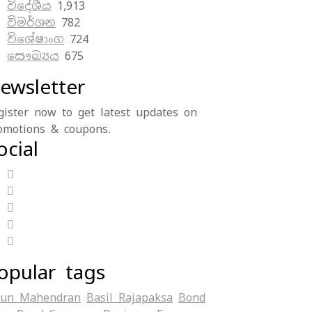
විදේශීය
1,913
විමර්ශන
782
විශේෂාංග
724
සෞඛ්‍යය
675
ewsletter
gister now to get latest updates on
omotions & coupons.
ocial
opular tags
jun Mahendran
Basil Rajapaksa
Bond