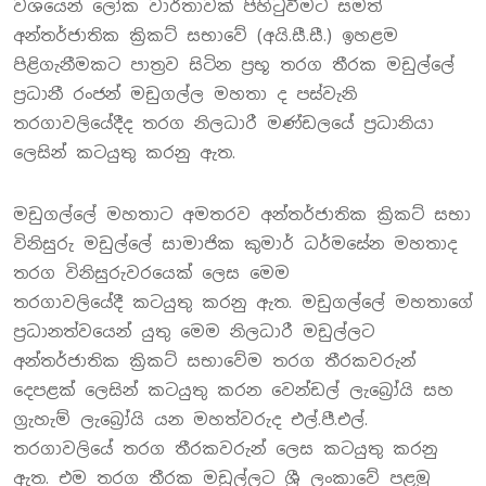
වශයෙන් ලෝක වාර්තාවක් පිහිටුවීමට සමත්
අන්තර්ජාතික ක්‍රිකට් සභාවේ (අයි.සී.සී.) ඉහළම
පිළිගැනීමකට පාත්‍රව සිටින ප්‍රභූ තරග තීරක මඩුල්ලේ
ප්‍රධානී රංජන් මඩුගල්ල මහතා ද පස්වැනි
තරගාවලියේදීද තරග නිලධාරී මණ්ඩලයේ ප්‍රධානියා
ලෙසින් කටයුතු කරනු ඇත.
මඩුගල්ලේ මහතාට අමතරව අන්තර්ජාතික ක්‍රිකට් සභා
විනිසුරු මඩුල්ලේ සාමාජික කුමාර් ධර්මසේන මහතාද
තරග විනිසුරුවරයෙක් ලෙස මෙම
තරගාවලියේදී කටයුතු කරනු ඇත. මඩුගල්ලේ මහතාගේ
ප්‍රධානත්වයෙන් යුතු මෙම නිලධාරී මඩුල්ලට
අන්තර්ජාතික ක්‍රිකට් සභාවේම තරග තීරකවරුන්
දෙපළක් ලෙසින් කටයුතු කරන වෙන්ඩල් ලැබ්‍රෝයි සහ
ග්‍රැහැම් ලැබ්‍රෝයි යන මහත්වරුද එල්.පී.එල්.
තරගාවලියේ තරග තීරකවරුන් ලෙස කටයුතු කරනු
ඇත. එම තරග තීරක මඩුල්ලට ශ්‍රී ලංකාවේ පළමු