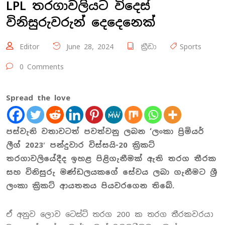
LPL තරගාවලියට විදෙස්
විනිසුරුවරුන් දෙදෙනෙක්
Editor
June 28, 2024
ක්‍රීඩා
Sports
0 Comments
Spread the love
පස්වැනි වතාවටත් පවත්වනු ලබන ‘ලංකා ප්‍රිමියර්
ලීග්
202
3
′
පන්දුවාර විස්සයි-
20
ක්‍රිකට්
තරගාවලියේදීද ඉහළ පිළිගැනීමක් ඇති තරග තීරක
සහ විනිසුරු මණ්ඩලයකගේ සේවය ලබා ගැනීමට ශ්‍රී
ලංකා ක්‍රිකට් ආයතනය පියවරගෙන තිබේ.
ඒ අනුව ලොව ටෙස්ට් තරග 200 ක තරග තීරකවරයා