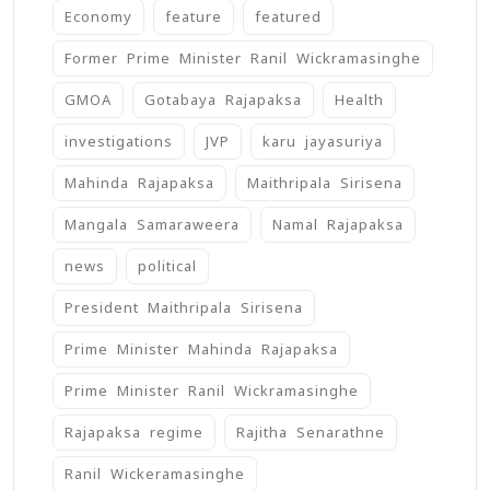
Economy
feature
featured
Former Prime Minister Ranil Wickramasinghe
GMOA
Gotabaya Rajapaksa
Health
investigations
JVP
karu jayasuriya
Mahinda Rajapaksa
Maithripala Sirisena
Mangala Samaraweera
Namal Rajapaksa
news
political
President Maithripala Sirisena
Prime Minister Mahinda Rajapaksa
Prime Minister Ranil Wickramasinghe
Rajapaksa regime
Rajitha Senarathne
Ranil Wickeramasinghe