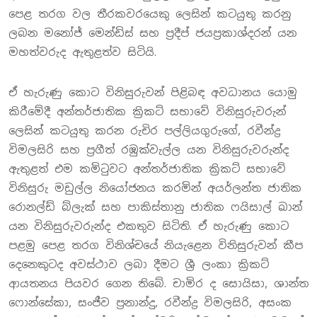
පෙළ තරග වල තීරකවරයෙකු ලෙසින් කටයුතු කරනු
ලබන මනෝජ් මෙන්ඩිස් සහ ප්‍රදීප් ජයප්‍රකාශ්දරන් යන
මහත්වරුද ඇතුළත්ව සිටියි.
ඒ හැරුණු කොට විනිසුරුවන් පිළිබඳ අවධානය යොමු
කිරීමේදී අන්තර්ජාතික ක්‍රිකට් සභාවේ විනිසුරුවරුන්
ලෙසින් කටයුතු කරන රුචිර පල්ලියගුරුගේ, රවීන්ද්‍ර
විමලසිරි සහ ප්‍රගීත් රඹුක්වැල්ල යන විනිසුරුවරුන්ද
ඇතුළත් එම කමිටුවට අන්තර්ජාතික ක්‍රිකට් සභාවේ
විනිසුරු මඩුල්ල නියෝජනය කරමින් අයර්ලන්ත ජාතික
රොනල්ඩ් බ්ලැක් සහ පාකිස්තානු ජාතික ෆයිසාල් ඛාන්
යන විනිසුරුවරුන්ද එකතුව සිටිති. ඒ හැරුණු කොට
පළමු පෙළ තරග විනිශ්චයේ නියැළෙන විනිසුරුවන් කීප
දෙනෙකුටද අවස්ථාව ලබා දීමට ශ්‍රී ලංකා ක්‍රිකට්
ආයතනය පියවර ගෙන තිබේ. චාමිර ද සොයිසා, ශාන්ත
ෆොන්සේකා, සංජීව ප්‍රනාන්දු, රවීන්ද්‍ර විමලසිරි, අසංක