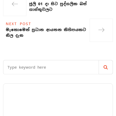
ජූලි 01 දා සිට පුද්ගලික බස්
ගාස්තුවලට
NEXT POST
මැකොමෙන් ප්‍රධාන ආයතන කිහිපයකට
නිල දැන