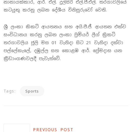
නානායක්කාර, ආර්. එල්. දුල්සිරි එල්.පී.එල්. තරගාවලියේ
කටයුතු කරනු ලබන දේශීය විනිසුරුවෝ වෙති.
ශ්‍රී ලංකා කිකට් ආයතනය සහ අයි.පී.ජී. ආයතන එක්ව
සංවිධානය කරනු ලබන ලංකා ප්‍රිමියර් ලීග් ක්‍රිකට්
තරගාවලිය ජූලි මස 01 වැනිදා සිට 21 වැනිදා දක්වා
පල්ලේකැලේ, දඹුල්ල සහ කොළඹ ආර්. ප්‍රේමදාස යන
ක්‍රීඩාංගණවලදී පැවැත්වේ.
Tags:
Sports
PREVIOUS POST