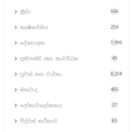
566
ක්‍රීඩා
254
කෘෂිකර්මය
1,996
දේශපාලන
49
ප්‍රතිපත්ති සහ සංවර්ධන
8,258
පුවත් සහ වාර්තා
465
මතවාද
37
ලෝකාවලෝකනය
83
විද්වත් කථිකාව