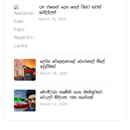
QR එකෙන් දෙන තෙල් ටිකට තවත්
බෙදිල්ලක්
March 18, 2026
ලෝක වෙළෙඳපොළේ බොරතෙල් මිලේ
අඩුවීමක්
March 18, 2026
මොජ්ටාබා කමේනි ගැන ඔත්තුවකට
ඩොලර් මිලියන 10ක තෑග්ගක්
March 14, 2026