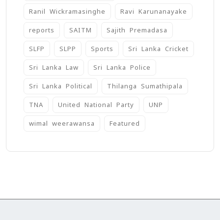
Ranil Wickramasinghe
Ravi Karunanayake
reports
SAITM
Sajith Premadasa
SLFP
SLPP
Sports
Sri Lanka Cricket
Sri Lanka Law
Sri Lanka Police
Sri Lanka Political
Thilanga Sumathipala
TNA
United National Party
UNP
wimal weerawansa
‍Featured