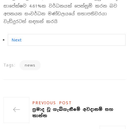
සාපේක්ෂව 4.61%ක වර්ධනයක් පෙන්නුම් කරන බව
අපනයන සංවර්ධන මණ්ඩලයයේ සභාපතිවරයා
වැඩිදුරටත් සඳහන් කරයි
Next article: කොරියානු නාවික හමුදා නෞකාවක් 
Next
Tags:
news
PREVIOUS POST
ප්‍රමාද වූ ගැබ්ගැනීමේ අවදානම් සහ
කාන්ත