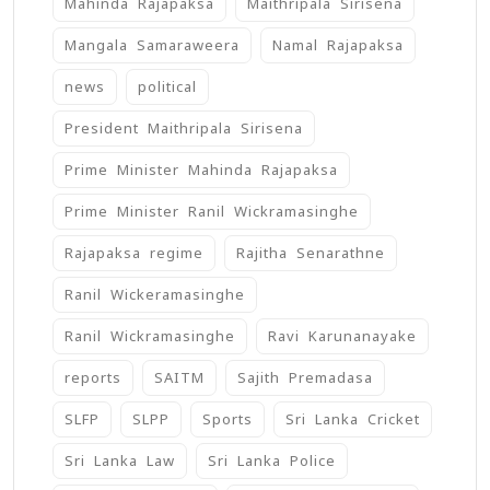
Mahinda Rajapaksa
Maithripala Sirisena
Mangala Samaraweera
Namal Rajapaksa
news
political
President Maithripala Sirisena
Prime Minister Mahinda Rajapaksa
Prime Minister Ranil Wickramasinghe
Rajapaksa regime
Rajitha Senarathne
Ranil Wickeramasinghe
Ranil Wickramasinghe
Ravi Karunanayake
reports
SAITM
Sajith Premadasa
SLFP
SLPP
Sports
Sri Lanka Cricket
Sri Lanka Law
Sri Lanka Police