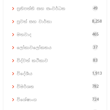
49
ප්‍රතිපත්ති සහ සංවර්ධන
8,258
පුවත් සහ වාර්තා
465
මතවාද
37
ලෝකාවලෝකනය
83
විද්වත් කථිකාව
1,913
විදේශීය
782
විමර්ශන
724
විශේෂාංග