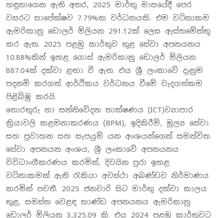
හඳුනාගෙන ඇති අතර, 2025 මාර්තු මාසයේදී පෙර
වසරට සාපේක්ෂව 7.79%ක වර්ධනයකි. එම වටිනාකම
ඇමරිකානු ඩොලර් මිලියන 291.12ක් ලෙස ඇස්තමේන්තු
කර ඇත. 2025 පළමු කාර්තුව තුළ සේවා අපනයනය
10.88%කින් ඉහළ ගොස් ඇමරිකානු ඩොලර් මිලියන
887.04ක් දක්වා ළඟා වී ඇත. එය ශ්‍රී ලංකාවේ දැනුම
පදනම් කරගත් ආර්ථිකය වර්ධනය වීමේ වැදගත්කම
පිළිබිඹු කරයි.
තොරතුරු හා සන්නිවේදන තාක්ෂණය (ICT)ව්‍යාපාර
ක්‍රියාවලි කළමනාකරණය (BPM), ඉදිකිරීම්, මූල්‍ය සේවා
සහ ප්‍රවාහන සහ සැපයුම් යන අංශයන්ගෙන් සමන්විත
සේවා අපනයන අංශය, ශ්‍රී ලංකාවේ අපනයනය
විවිධාංගීකරණය කරමින්, දිවයින පුරා ඉහළ
වටිනාකමක් ඇති රැකියා අවස්ථා අඛණ්ඩව නිර්මාණය
කරමින් පවතී. 2025 ජනවාරි සිට මාර්තු දක්වා කාලය
තුළ, සමස්ත වෙළඳ භාණ්ඩ අපනයනය ඇමරිකානු
ඩොලර් මිලියන 3,325.09 කි. එය 2024 පළමු කාර්තුවට