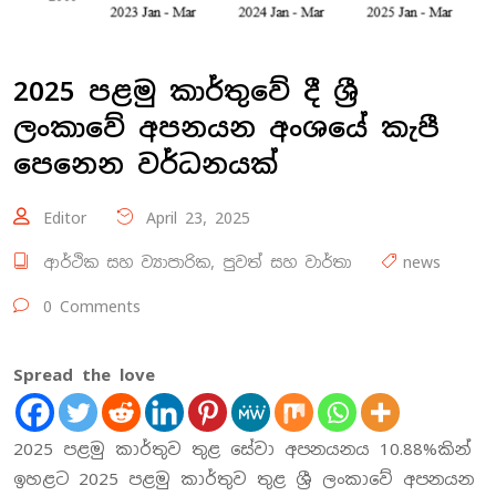
2025 පළමු කාර්තුවේ දී ශ්‍රී
ලංකාවේ අපනයන අංශයේ කැපී
පෙනෙන වර්ධනයක්
Editor
April 23, 2025
ආර්ථික සහ ව්‍යාපාරික
,
පුවත් සහ වාර්තා
news
0 Comments
Spread the love
2025 පළමු කාර්තුව තුළ සේවා අපනයනය 10.88%කින්
ඉහළට 2025 පළමු කාර්තුව තුළ ශ්‍රී ලංකාවේ අපනයන