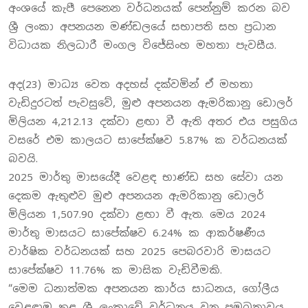
අංශයේ කැපී පෙනෙන වර්ධනයක් පෙන්නුම් කරන බව
ශ්‍රී ලංකා අපනයන මණ්ඩලයේ සභාපති සහ ප්‍රධාන
විධායක නිලධාරී මංගල විජේසිංහ මහතා පැවසීය.
අද(23) මාධ්‍ය වෙත අදහස් දක්වමින් ඒ මහතා
වැඩිදුරටත් පැවසුවේ, මුළු අපනයන ඇමරිකානු ඩොලර්
මිලියන 4,212.13 දක්වා ළඟා වී ඇති අතර එය පසුගිය
වසරේ එම කාලයට සාපේක්ෂව 5.87% ක වර්ධනයක්
බවයි.
2025 මාර්තු මාසයේදී වෙළඳ භාණ්ඩ සහ සේවා යන
දෙකම ඇතුළුව මුළු අපනයන ඇමරිකානු ඩොලර්
මිලියන 1,507.90 දක්වා ළඟා වී ඇත. මෙය 2024
මාර්තු මාසයට සාපේක්ෂව 6.24% ක ආකර්ෂණීය
වාර්ෂික වර්ධනයක් සහ 2025 පෙබරවාරි මාසයට
සාපේක්ෂව 11.76% ක මාසික වැඩිවීමකි.
“මෙම ධනාත්මක අපනයන කාර්ය සාධනය, ගෝලීය
වෙළඳාම තුළ ශ්‍රී ලංකාවේ වර්ධනය වන ප්‍රමුඛතාවය