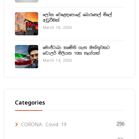
ලෝක වෙළෙඳපොළේ බොරතෙල් මිලේ
අඩුවීමක්
March 18, 2026
මොජ්ටාබා කමේනි ගැන ඔත්තුවකට
ඩොලර් මිලියන 10ක තෑග්ගක්
March 14, 2026
Categories
296
CORONA: Covid 19