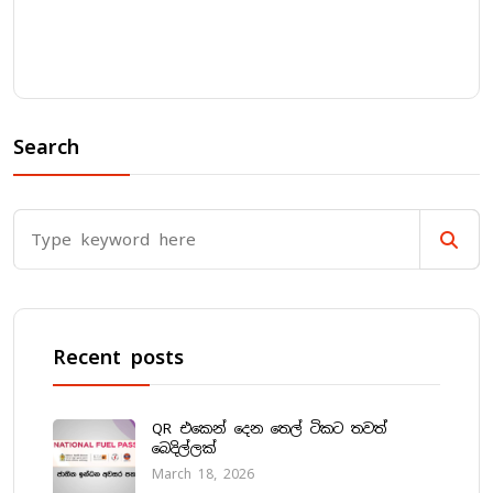
Search
Recent posts
QR එකෙන් දෙන තෙල් ටිකට තවත්
බෙදිල්ලක්
March 18, 2026