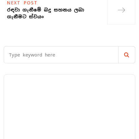
NEXT POST
රඳවා ගැනීමේ බදු සහනය ලබා
ගැනීමට ස්වයං