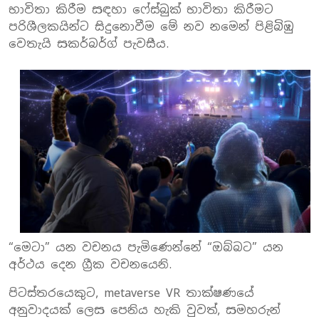
භාවිතා කිරීම සඳහා ෆේස්බුක් භාවිතා කිරීමට
පරිශීලකයින්ට සිදුනොවීම මේ නව නමෙන් පිළිබිඹු
වෙතැයි සකර්බර්ග් පැවසීය.
“මෙටා” යන වචනය පැමිණෙන්නේ “ඔබ්බට” යන
අර්ථය දෙන ග්‍රීක වචනයෙනි.
පිටස්තරයෙකුට, metaverse VR තාක්ෂණයේ
අනුවාදයක් ලෙස පෙනිය හැකි වුවත්, සමහරුන්