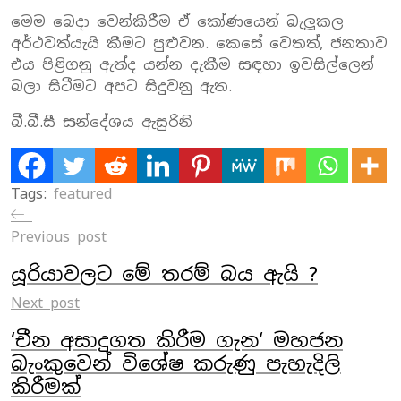
මෙම බෙදා වෙන්කිරීම ඒ කෝණයෙන් බැලූකල
අර්ථවත්යැයි කීමට පුළුවන. කෙසේ වෙතත්, ජනතාව
එය පිළිගනු ඇත්ද යන්න දැකීම සඳහා ඉවසිල්ලෙන්
බලා සිටීමට අපට සිදුවනු ඇත.
බී.බී.සී සන්දේශය ඇසුරිනි
Tags:
featured
Previous post
යූරියාවලට මේ තරම් බය ඇයි ?
Next post
‘චීන අසාදුගත කිරීම ගැන‘ මහජන
බැංකුවෙන් විශේෂ කරුණු පැහැදිලි
කිරීමක්