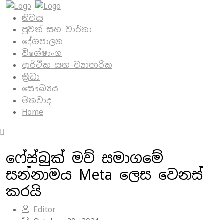
නිවස
පුවත් සහ වාර්තා
දේශපාලන
විශේෂාංග
ආර්ථික සහ ව්‍යාපාරික
ක්‍රීඩා
සෞඛ්‍යය
මතවාද
Home
ෆේස්බුක් මව් සමාගමේ
සන්නාමය Meta ලෙස වෙනස්
කරයි
Editor