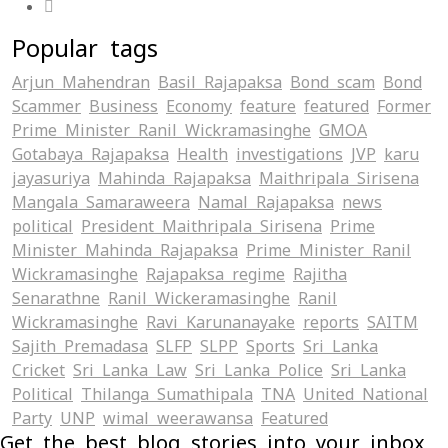
Popular tags
Arjun Mahendran
Basil Rajapaksa
Bond scam
Bond
Scammer
Business
Economy
feature
featured
Former
Prime Minister Ranil Wickramasinghe
GMOA
Gotabaya Rajapaksa
Health
investigations
JVP
karu
jayasuriya
Mahinda Rajapaksa
Maithripala Sirisena
Mangala Samaraweera
Namal Rajapaksa
news
political
President Maithripala Sirisena
Prime
Minister Mahinda Rajapaksa
Prime Minister Ranil
Wickramasinghe
Rajapaksa regime
Rajitha
Senarathne
Ranil Wickeramasinghe
Ranil
Wickramasinghe
Ravi Karunanayake
reports
SAITM
Sajith Premadasa
SLFP
SLPP
Sports
Sri Lanka
Cricket
Sri Lanka Law
Sri Lanka Police
Sri Lanka
Political
Thilanga Sumathipala
TNA
United National
Party
UNP
wimal weerawansa
‍Featured
Get the best blog stories into your inbox