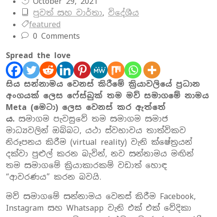
October 29, 2021
පුවත් සහ වාර්තා
,
විදේශීය
featured
0 Comments
Spread the love
සිය සන්නාමය වෙනස් කිරීමේ ක්‍රියාවලියේ ප්‍රධාන
අංගයක් ලෙස ෆේස්බුක් තම මව් සමාගමේ නාමය
Meta (මෙටා) ලෙස වෙනස් කර ඇත්තේ
ය.
සමාගම පැවසුවේ තම සමාගම සමාජ
මාධ්‍යවලින් ඔබ්බට, යථා ස්වභාවය තාත්විකව
නිරූපනය කිරීම (virtual reality) වැනි ක්ෂේත්‍රයන්
දක්වා පුළුල් කරන බැවින්, නව සන්නාමය මඟින්
තම සමාගමේ ක්‍රියාකාරකම් වඩාත් හොඳ
“ආවරණය” කරන බවයි.
මව් සමාගමේ සන්නාමය වෙනස් කිරීම Facebook,
Instagram සහ Whatsapp වැනි එක් එක් වේදිකා