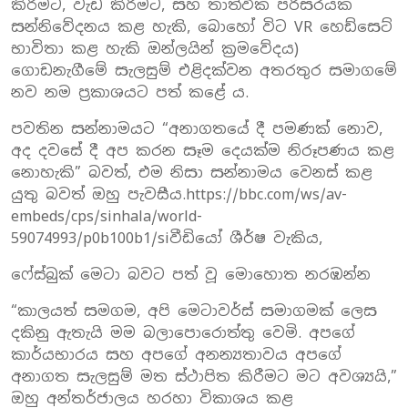
කිරීමට, වැඩ කිරීමට, සහ තාත්වික පරිසරයක
සන්නිවේදනය කළ හැකි, බොහෝ විට VR හෙඩ්සෙට්
භාවිතා කළ හැකි ඔන්ලයින් ක්‍රමවේදය)
ගොඩනැගීමේ සැලසුම් එළිදක්වන අතරතුර සමාගමේ
නව නම ප්‍රකාශයට පත් කළේ ය.
පවතින සන්නාමයට “අනාගතයේ දී පමණක් නොව,
අද දවසේ දී අප කරන සෑම දෙයක්ම නිරූපණය කළ
නොහැකි” බවත්, එම නිසා සන්නාමය වෙනස් කළ
යුතු බවත් ඔහු පැවසීය.https://bbc.com/ws/av-
embeds/cps/sinhala/world-
59074993/p0b100b1/siවීඩියෝ ශීර්ෂ වැකිය,
ෆේස්බුක් මෙටා බවට පත් වූ මොහොත නරඹන්න
“කාලයත් සමගම, අපි මෙටාවර්ස් සමාගමක් ලෙස
දකිනු ඇතැයි මම බලාපොරොත්තු වෙමි. අපගේ
කාර්යභාරය සහ අපගේ අනන්‍යතාවය අපගේ
අනාගත සැලසුම් මත ස්ථාපිත කිරීමට මට අවශ්‍යයි,”
ඔහු අන්තර්ජාලය හරහා විකාශය කළ