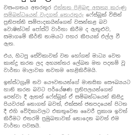
වසංගතය අතරතුර
එන්නත පිළිබඳ අසත්‍ය කරුණු
සම්බන්ධයෙන් වැදගත් තොරතුරු
ෆේස්බුක් විසින්
ප්‍රතිපත්ති සම්පාදකයින්ගෙන් වසන්කළ බව
වොෂින්ටන් පෝස්ට් වාර්තා කිරීම ද ඇතුළුව,
සමාගමේ කීර්ති නාමයට පහර කීපයක් එල්ල වී
ඇත.
එය, හිටපු සේවිකාවක් වන හෝගන් මාධ්‍ය වෙත
කාන්දු කරන ලද අභ්‍යන්තර ලේඛන මත පදනම් වූ
වාර්තා මාලාවක නවතම හෙළිකිරීමයි.
ඉන්ස්ටග්‍රෑම් නව යෞවනයන්ගේ මානසික සෞඛ්‍යයට
හානි කරන බවට පර්යේෂණ ප්‍රතිපලයන්ගෙන්
පෙන්වා දී ඇතත් ෆේස්බුක් ඒ සම්බන්ධයෙන් කිසිදු
පියවරක් නොගත් බවත්, එක්සත් ජනපදයෙන් පිටත
දී එහි වේදිකාවලට එකතුවෙන වෛරී ප්‍රකාශ ඉවත්
කිරීමට එතරම් ප්‍රමුඛතාවක් නොදෙන බවත් එම
වාර්තා පවසයි.