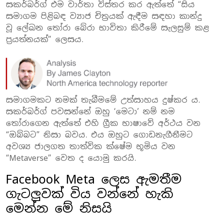
සකර්බර්ග් එම වාර්තා විස්තර කර ඇත්තේ “සිය
සමාගම පිළිබඳ ව්‍යාජ චිත්‍රයක් ඇඳීම සඳහා කාන්දු
වූ ලේඛන තෝරා බේරා භාවිතා කිරීමේ සැලසුම් කළ
ප්‍රයත්නයක්” ලෙසය.
සමාගමකට නමක් තැබීමමේ උත්සාහය දුෂ්කර ය.
සකර්බර්ග් පවසන්නේ ඔහු ‘මෙටා’ නම් නම
තෝරාගෙන ඇත්තේ එහි ග්‍රීක භාෂාවේ අර්ථය වන
“ඔබ්බට” නිසා බවය. එය ඔහුට ගොඩනැගීනීමට
අවශ්‍ය ජාලගත තාත්වික ක්ෂේම භූමිය වන
“Metaverse” වෙත ද යොමු කරයි.
Facebook Meta ලෙස ඇමතීම
ගැටලුවක් විය වන්නේ හැකි
මෙන්න මේ නිසයි