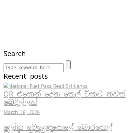
Search
Recent posts
QR එකෙන් දෙන තෙල් ටිකට තවත්
බෙදිල්ලක්
March 18, 2026
ලෝක වෙළෙඳපොළේ බොරතෙල්