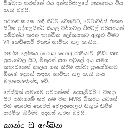
විශ්වාස කරන්නේ එය අන්තර්ජාලයේ අනාගතය විය
හැකි බවයි.
පරිගණකයක රැඳී සිටීම වෙනුවට, මෙටාවර්ස් එකක
සිටින පුද්ගලයින්ට සියලු වර්ගවල ඩිජිටල් පරිසරයන්
සම්බන්ධ කරන තාත්වික ලෝකයකට ඇතුළු වීමට
VR හෙඩ්සෙට් එකක් භාවිතා කළ හැකිය.
අතථ්‍ය ලෝකය (virtual world) රැකියාව, ක්‍රීඩා සහ
ප්‍රසංගවල සිට, මිතුරන් සහ පවුලේ අය සමග
කතාබහෙන් කාලය ගත කිරීම දක්වා ප්‍රායෝගිකව
ඕනෑම දෙයක් සඳහා භාවිතා කළ හැකි යැයි
බලාපොරොත්තු වේ.
ෆේස්බුක් සමාගම පවසන්නේ, දෙසැම්බර් 1 වනදා
සිට සමාගමේ නව නම වන MVRS ටිකරය යටතේ
එහි කොටස් කොටස් වෙළදපොළට නිකුත් කිරීම
ආරම්භ කිරීමට අදහස් කරන බවයි.
කාන්දු වූ ලේඛන