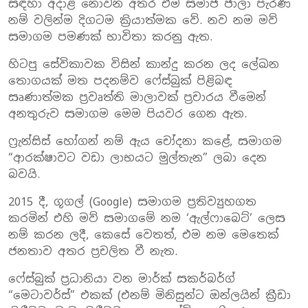
සඳහා අදාළ නොවන අතර එම සමාජ ජාලා පැරණි
නම් වලින්ම දිගටම ක්‍රියාත්මක වේ. නව නම මව්
සමාගම පමණක් භාවිතා කරනු ඇත.
හිටපු සේවිකාවක විසින් කාන්දු කරන ලද ලේඛන
තොගයක් මත පදනම්ව ෆේස්බුක් පිළිබඳ
සෘණාත්මක ප්‍රවෘත්ති මාලාවක් ප්‍රචාරය වීමෙන්
අනතුරුව සමාගම මෙම පියවර ගෙන ඇත.
ෆ්‍රැන්සිස් හෝගන් නම් ඇය චෝදනා කළේ, සමාගම
“ආරක්ෂාවට වඩා ලාභයට මුල්තැන” ලබා දෙන
බවයි.
2015 දී, ගූගල් (Google) සමාගම ප්‍රතිව්‍යුහගත
කරමින් එහි මව් සමාගමේ නම ‘ඇල්ෆාබෙට්’ ලෙස
නම් කරන ලදී, කෙසේ වෙතත්, එම නම මෙතෙක්
ජනතාව අතර ප්‍රචලිත වී නැත.
ෆේස්බුක් ප්‍රධානියා වන මාර්ක් සකර්බර්ග්
“මෙටාවර්ස්” එකක් (එනම් මිනිසුන්ට ඔන්ලයින් ක්‍රීඩා