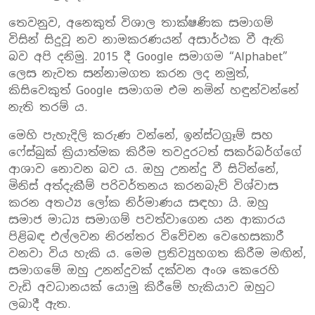
තෙවනුව, අනෙකුත් විශාල තාක්ෂණික සමාගම්
විසින් සිදුවූ නව නාමකරණයන් අසාර්ථක වී ඇති
බව අපි දනිමු. 2015 දී Google සමාගම “Alphabet”
ලෙස නැවත සන්නාමගත කරන ලද නමුත්,
කිසිවෙකුත් Google සමාගම එම නමින් හඳුන්වන්නේ
නැති තරම් ය.
මෙහි පැහැදිලි කරුණ වන්නේ, ඉන්ස්ටග්‍රෑම් සහ
ෆේස්බුක් ක්‍රියාත්මක කිරීම තවදුරටත් සකර්බර්ග්ගේ
ආශාව නොවන බව ය. ඔහු උනන්දු වී සිටින්නේ,
මිනිස් අත්දැකීම් පරිවර්තනය කරනබැව් විශ්වාස
කරන අතථ්‍ය ලෝක නිර්මාණය සඳහා යි. ඔහු
සමාජ මාධ්‍ය සමාගම් පවත්වාගෙන යන ආකාරය
පිළිබඳ එල්ලවන නිරන්තර විවේචන වෙහෙසකාරී
වනවා විය හැකි ය. මෙම ප්‍රතිව්‍යුහගත කිරීම මඟින්,
සමාගමේ ඔහු උනන්දුවක් දක්වන අංශ කෙරෙහි
වැඩි අවධානයක් යොමු කිරීමේ හැකියාව ඔහුට
ලබාදී ඇත.