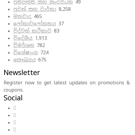
ප්‍රතිපත්ති සහ සංවර්ධන
49
පුවත් සහ වාර්තා
8,258
මතවාද
465
ලෝකාවලෝකනය
37
විද්වත් කථිකාව
83
විදේශීය
1,913
විමර්ශන
782
විශේෂාංග
724
සෞඛ්‍යය
675
Newsletter
Register now to get latest updates on promotions &
coupons.
Social