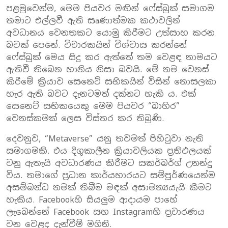
පළමුවෙන්ම, මෙම පියවර මඟින් ෆේස්බුක් සමාගම
තමාට එල්ලවී ඇති සෘණාත්මක කථාවලින්
අවධානය වෙනතකට යොමු කිරීමට උත්සාහ කරන
බවක් පෙනේ. විචාරකයින් විශ්වාස කරන්නේ
ෆේස්බුක් මෙය සිදු කර ඇත්තේ තම වෙළඳ නාමයට
ඇතිවී තිබෙන හානිය නිසා බවයි. මේ නම වෙනස්
කිරීමේ ක්‍රියාව සෙනෙට් සභිකයින් විසින් නොසලකා
හැර ඇති බවට දැනටමත් දක්නට හැකි ය. එක්
සෙනෙට් සභිකයෙකු මෙම පියවර “බාහිර”
වෙනස්කමක් ලෙස විස්තර කර තිබුණි.
දෙවනුව, “Metaverse” යනු තවමත් පිහිටුවා නැති
සමාගමකි. එය දිගුකාලීන ක්‍රියාවලියක ප්‍රතිඵලයක්
වනු ඇතැයි අවධාරණය කිරීමට සකර්බර්ග් උනන්දු
විය. තමාගේ ප්‍රධාන කාර්යභාරයට සම්පූර්ණයෙන්ම
අසම්බන්ධ නමක් තිබීම මඳක් අසාමන්‍යයැයි කීමට
හැකිය. Facebookහි සියලුම ආදායම පාහේ
ලැබෙන්නේ Facebook සහ Instagramහි ප්‍රචාරණය
වන වෙළද දැන්වීම් මගිනි.