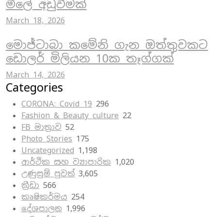
මිලේ අඩුවීමක්
March 18, 2026
මොජ්ටාබා කමේනි ගැන ඔත්තුවකට
ඩොලර් මිලියන 10ක තෑග්ගක්
March 14, 2026
Categories
CORONA: Covid 19
296
Fashion & Beauty culture
22
FB මාත්‍රාව
52
Photo Stories
175
Uncategorized
1,198
ආර්ථික සහ ව්‍යාපාරික
1,020
උණුසුම් පුවත්
3,605
ක්‍රීඩා
566
කෘෂිකර්මය
254
දේශපාලන
1,996