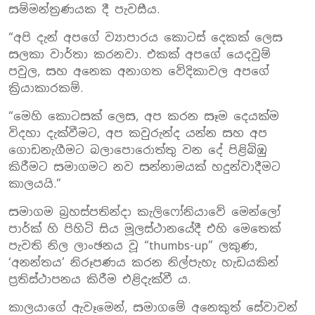
සම්මන්ත්‍රණයක දී පැවසීය.
“අපි දැන් අපගේ ව්‍යාපාරය කොටස් දෙකක් ලෙස
සලකා වාර්තා කරනවා. එකක් අපගේ යෙදවුම්
පවුල, සහ අනෙක අනාගත වේදිකාවල අපගේ
ක්‍රියාකාරකම්.
“මෙහි කොටසක් ලෙස, අප කරන සෑම දෙයක්ම
විදහා දැක්වීමට, අප කවුරුන්ද යන්න සහ අප
ගොඩනැගීමට බලාපොරොත්තු වන දේ පිළිබිඹු
කිරීමට සමාගමට නව සන්නාමයක් හදුන්වාදීමට
කාලයයි.”
සමාගම බ්‍රහස්පතින්දා කැලිෆෝනියාවේ මෙන්ලෝ
පාර්ක් හි පිහිටි සිය මූලස්ථානයේදී එහි මෙතෙක්
පැවති නිල ලාංඡනය වූ “thumbs-up” ලකුණ,
‘අනන්තය’ නිරූපණය කරන නිල්පැහැ හැඩයකින්
ප්‍රතිස්ථාපනය කිරීම එළිදැක්වී ය.
කාලයාගේ ඇවෑමෙන්, සමාගමේ අනෙකුත් සේවාවන්